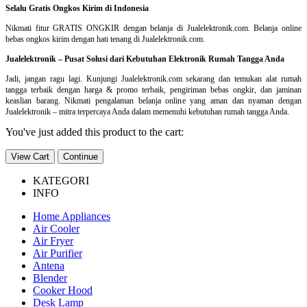
Selalu Gratis Ongkos Kirim di Indonesia
Nikmati fitur GRATIS ONGKIR dengan belanja di Jualelektronik.com. Belanja online
bebas ongkos kirim dengan hati tenang di Jualelektronik.com.
Jualelektronik – Pusat Solusi dari Kebutuhan Elektronik Rumah Tangga Anda
Jadi, jangan ragu lagi. Kunjungi Jualelektronik.com sekarang dan temukan alat rumah
tangga terbaik dengan harga & promo terbaik, pengiriman bebas ongkir, dan jaminan
keaslian barang. Nikmati pengalaman belanja online yang aman dan nyaman dengan
Jualelektronik – mitra terpercaya Anda dalam memenuhi kebutuhan rumah tangga Anda.
You've just added this product to the cart:
View Cart
Continue
KATEGORI
INFO
Home Appliances
Air Cooler
Air Fryer
Air Purifier
Antena
Blender
Cooker Hood
Desk Lamp