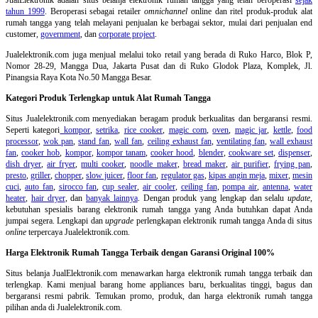
tahun 1999
. Beroperasi sebagai retailer
omnichannel
online dan ritel produk-produk alat
rumah tangga yang telah melayani penjualan ke berbagai sektor, mulai dari penjualan end
customer,
government
, dan
corporate project
.
Jualelektronik.com juga menjual melalui toko retail yang berada di Ruko Harco, Blok P,
Nomor 28-29, Mangga Dua, Jakarta Pusat dan di Ruko Glodok Plaza, Komplek, Jl.
Pinangsia Raya Kota No.50 Mangga Besar.
Kategori Produk Terlengkap untuk Alat Rumah Tangga
Situs Jualelektronik.com menyediakan beragam produk berkualitas dan bergaransi resmi.
Seperti kategori
kompor
,
setrika
,
rice cooker
,
magic com
,
oven
,
magic jar
,
kettle
,
food
processor
,
wok pan
,
stand fan
,
wall fan
,
ceiling exhaust fan
,
ventilating fan
,
wall exhaust
fan
,
cooker hob
,
kompor
,
kompor tanam
,
cooker hood
,
blender
,
cookware set
,
dispenser
,
dish dryer
,
air fryer
,
multi cooker
,
noodle maker
,
bread maker
,
air purifier
,
frying pan
,
presto
,
griller
,
chopper
,
slow juicer
,
floor fan
,
regulator gas
,
kipas angin meja
,
mixer
,
mesin
cuci
,
auto fan
,
sirocco fan
,
cup sealer
,
air cooler
,
ceiling fan
,
pompa air
,
antenna
,
water
heater
,
hair dryer
, dan
banyak lainnya
. Dengan produk yang lengkap dan selalu
update
,
kebutuhan spesialis barang elektronik rumah tangga yang Anda butuhkan dapat Anda
jumpai segera. Lengkapi dan
upgrade
perlengkapan elektronik rumah tangga Anda di situs
online
terpercaya Jualelektronik.com.
Harga Elektronik Rumah Tangga Terbaik dengan Garansi Original 100%
Situs belanja
JualElektronik.com menawarkan harga elektronik rumah tangga terbaik dan
terlengkap. Kami menjual barang home appliances baru, berkualitas tinggi, bagus dan
bergaransi resmi pabrik. Temukan promo, produk, dan harga elektronik rumah tangga
pilihan anda di Jualelektronik.com.