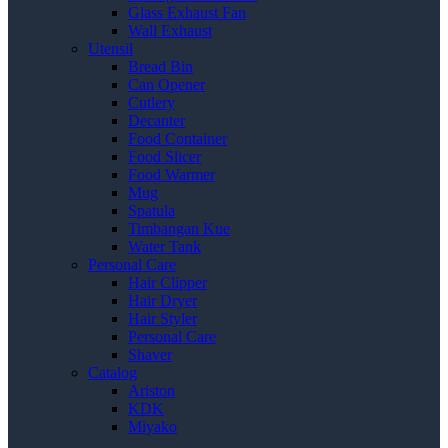
Glass Exhaust Fan
Wall Exhaust
Utensil
Bread Bin
Can Opener
Cutlery
Decanter
Food Container
Food Slicer
Food Warmer
Mug
Spatula
Timbangan Kue
Water Tank
Personal Care
Hair Clipper
Hair Dryer
Hair Styler
Personal Care
Shaver
Catalog
Ariston
KDK
Miyako