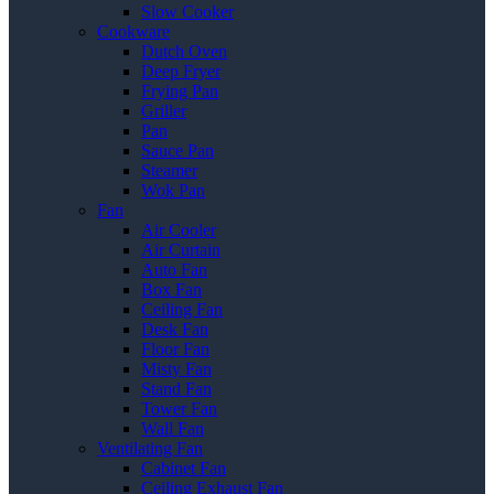
Slow Cooker
Cookware
Dutch Oven
Deep Fryer
Frying Pan
Griller
Pan
Sauce Pan
Steamer
Wok Pan
Fan
Air Cooler
Air Curtain
Auto Fan
Box Fan
Ceiling Fan
Desk Fan
Floor Fan
Misty Fan
Stand Fan
Tower Fan
Wall Fan
Ventilating Fan
Cabinet Fan
Ceiling Exhaust Fan