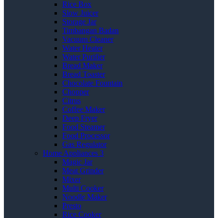
Rice Box
Slow Juicer
Storage Jar
Timbangan Badan
Vacuum Cleaner
Water Heater
Water Purifier
Bread Maker
Bread Toaster
Chocolate Fountain
Chopper
Citrus
Coffee Maker
Deep Fryer
Food Steamer
Food Processor
Gas Regulator
Home Appliances 3
Magic Jar
Meat Grinder
Mixer
Multi Cooker
Noodle Maker
Presto
Rice Cooker