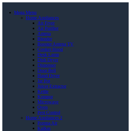
Mega Menu
Home Appliances
Air Fryer
Air Purifier
Antena
Blender
Booster Antena TV
Cooker Hood
Desk Lamp
Dish Dryer
Dispenser
Door Bell
Hand Dryer
Jar Pot
Juicer Extractor
Kettle
Kompor
Microwave
Oven
Pest Control
Home Appliances 2
Pompa Air
Kulkas