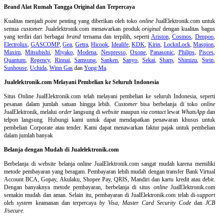
Brand Alat Rumah Tangga Original dan Terpercaya
Kualitas menjadi
point
penting yang diberikan oleh toko
online
JualElektronik.com untuk
semua
customer.
Jualelektronik.com menawarkan produk
original
dengan kualitas bagus
yang terdiri dari berbagai
brand
ternama dan terpilih, seperti
Ariston
,
Cosmos
,
Denpoo
,
Electrolux
,
GASCOMP
,
Gea
,
Getra
,
Hicook
,
Idealife
,
KDK
,
Kirin
,
LocknLock
,
Maspion
,
Maxim
,
Mitsubishi
,
Miyako
,
Modena
,
Nespresso
,
Oxone
,
Panasonic
,
Philips
,
Pisces
,
Quantum
,
Regency
,
Rinnai
,
Samsung
,
Sanken
,
Sanyo
,
Sekai
,
Sharp
,
Shimizu
,
Stein
,
Sunhouse
,
Uchida
,
Winn Gas
dan
Yong Ma
.
Jualelektronik.com Melayani Pembelian ke Seluruh Indonesia
Situs Online
JualElektronik.com telah melayani pembelian ke seluruh Indonesia, seperti
pesanan dalam jumlah satuan hingga lebih.
Customer
bisa berbelanja di toko
online
JualElektronik, melalui
order
langsung di
website
maupun
via contact
lewat
WhatsApp
dan
telpon langsung
.
Hubungi kami untuk dapat mendapatkan penawaran khusus untuk
pembelian Corporate atau tender. Kami dapat menawarkan faktur pajak untuk pembelian
dalam jumlah banyak
Belanja dengan Mudah di Jualelektronik.com
Berbelanja di
website belanja online
JualElektronik.com sangat mudah karena memiliki
metode pembayaran yang beragam. Pembayaran lebih mudah dengan transfer Bank Virtual
Account BCA, Gopay, Akulaku, Shopee Pay, QRIS, Mandiri dan kartu kredit atau debit.
Dengan banyaknya metode pembayaran, berbelanja di situs
online
JualElektronik.com
semakin mudah dan aman. Selain itu, pembayaran di JualElektronik.com telah di-
support
oleh
system
keamanan dan
terpercaya
by Visa
,
Master Card Security Code
dan
JCB
J/secure
.