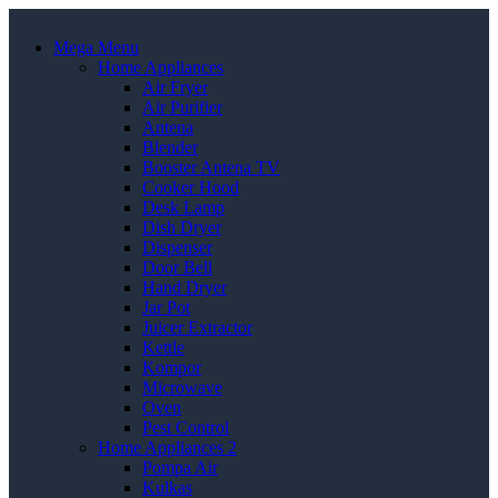
Mega Menu
Home Appliances
Air Fryer
Air Purifier
Antena
Blender
Booster Antena TV
Cooker Hood
Desk Lamp
Dish Dryer
Dispenser
Door Bell
Hand Dryer
Jar Pot
Juicer Extractor
Kettle
Kompor
Microwave
Oven
Pest Control
Home Appliances 2
Pompa Air
Kulkas