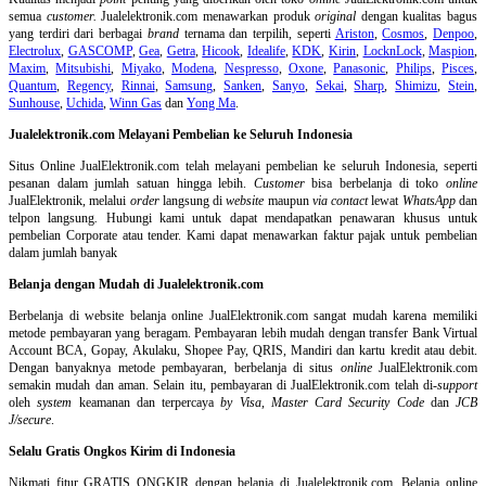
semua
customer.
Jualelektronik.com menawarkan produk
original
dengan kualitas bagus
yang terdiri dari berbagai
brand
ternama dan terpilih, seperti
Ariston
,
Cosmos
,
Denpoo
,
Electrolux
,
GASCOMP
,
Gea
,
Getra
,
Hicook
,
Idealife
,
KDK
,
Kirin
,
LocknLock
,
Maspion
,
Maxim
,
Mitsubishi
,
Miyako
,
Modena
,
Nespresso
,
Oxone
,
Panasonic
,
Philips
,
Pisces
,
Quantum
,
Regency
,
Rinnai
,
Samsung
,
Sanken
,
Sanyo
,
Sekai
,
Sharp
,
Shimizu
,
Stein
,
Sunhouse
,
Uchida
,
Winn Gas
dan
Yong Ma
.
Jualelektronik.com Melayani Pembelian ke Seluruh Indonesia
Situs Online
JualElektronik.com telah melayani pembelian ke seluruh Indonesia, seperti
pesanan dalam jumlah satuan hingga lebih.
Customer
bisa berbelanja di toko
online
JualElektronik, melalui
order
langsung di
website
maupun
via contact
lewat
WhatsApp
dan
telpon langsung
.
Hubungi kami untuk dapat mendapatkan penawaran khusus untuk
pembelian Corporate atau tender. Kami dapat menawarkan faktur pajak untuk pembelian
dalam jumlah banyak
Belanja dengan Mudah di Jualelektronik.com
Berbelanja di
website belanja online
JualElektronik.com sangat mudah karena memiliki
metode pembayaran yang beragam. Pembayaran lebih mudah dengan transfer Bank Virtual
Account BCA, Gopay, Akulaku, Shopee Pay, QRIS, Mandiri dan kartu kredit atau debit.
Dengan banyaknya metode pembayaran, berbelanja di situs
online
JualElektronik.com
semakin mudah dan aman. Selain itu, pembayaran di JualElektronik.com telah di-
support
oleh
system
keamanan dan
terpercaya
by Visa
,
Master Card Security Code
dan
JCB
J/secure
.
Selalu Gratis Ongkos Kirim di Indonesia
Nikmati fitur GRATIS ONGKIR dengan belanja di Jualelektronik.com. Belanja online