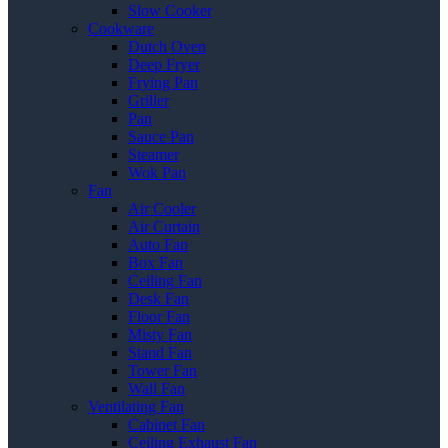
Slow Cooker
Cookware
Dutch Oven
Deep Fryer
Frying Pan
Griller
Pan
Sauce Pan
Steamer
Wok Pan
Fan
Air Cooler
Air Curtain
Auto Fan
Box Fan
Ceiling Fan
Desk Fan
Floor Fan
Misty Fan
Stand Fan
Tower Fan
Wall Fan
Ventilating Fan
Cabinet Fan
Ceiling Exhaust Fan