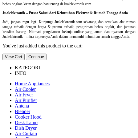
bebas ongkos kirim dengan hati tenang di Jualelektronik.com.
Jualelektronik – Pusat Solusi dari Kebutuhan Elektronik Rumah Tangga Anda
Jadi, jangan ragu lagi. Kunjungi Jualelektronik.com sekarang dan temukan alat rumah
tangga terbaik dengan harga & promo terbaik, pengiriman bebas ongkir, dan jaminan
keaslian barang. Nikmati pengalaman belanja online yang aman dan nyaman dengan
Jualelektronik – mitra terpercaya Anda dalam memenuhi kebutuhan rumah tangga Anda.
You've just added this product to the cart:
View Cart
Continue
KATEGORI
INFO
Home Appliances
Air Cooler
Air Fryer
Air Purifier
Antena
Blender
Cooker Hood
Desk Lamp
Dish Dryer
Air Curtain