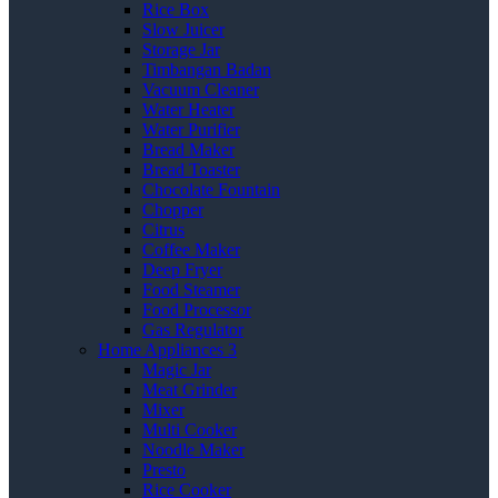
Rice Box
Slow Juicer
Storage Jar
Timbangan Badan
Vacuum Cleaner
Water Heater
Water Purifier
Bread Maker
Bread Toaster
Chocolate Fountain
Chopper
Citrus
Coffee Maker
Deep Fryer
Food Steamer
Food Processor
Gas Regulator
Home Appliances 3
Magic Jar
Meat Grinder
Mixer
Multi Cooker
Noodle Maker
Presto
Rice Cooker