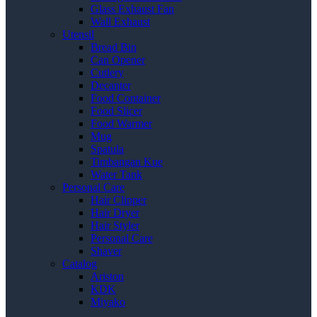
Glass Exhaust Fan
Wall Exhaust
Utensil
Bread Bin
Can Opener
Cutlery
Decanter
Food Container
Food Slicer
Food Warmer
Mug
Spatula
Timbangan Kue
Water Tank
Personal Care
Hair Clipper
Hair Dryer
Hair Styler
Personal Care
Shaver
Catalog
Ariston
KDK
Miyako