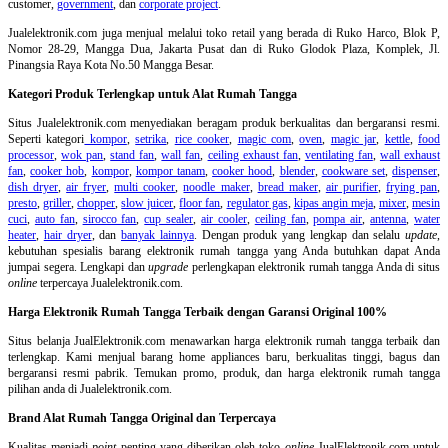
customer,
government
, dan
corporate project
.
Jualelektronik.com juga menjual melalui toko retail yang berada di Ruko Harco, Blok P,
Nomor 28-29, Mangga Dua, Jakarta Pusat dan di Ruko Glodok Plaza, Komplek, Jl.
Pinangsia Raya Kota No.50 Mangga Besar.
Kategori Produk Terlengkap untuk Alat Rumah Tangga
Situs Jualelektronik.com menyediakan beragam produk berkualitas dan bergaransi resmi.
Seperti kategori
kompor
,
setrika
,
rice cooker
,
magic com
,
oven
,
magic jar
,
kettle
,
food
processor
,
wok pan
,
stand fan
,
wall fan
,
ceiling exhaust fan
,
ventilating fan
,
wall exhaust
fan
,
cooker hob
,
kompor
,
kompor tanam
,
cooker hood
,
blender
,
cookware set
,
dispenser
,
dish dryer
,
air fryer
,
multi cooker
,
noodle maker
,
bread maker
,
air purifier
,
frying pan
,
presto
,
griller
,
chopper
,
slow juicer
,
floor fan
,
regulator gas
,
kipas angin meja
,
mixer
,
mesin
cuci
,
auto fan
,
sirocco fan
,
cup sealer
,
air cooler
,
ceiling fan
,
pompa air
,
antenna
,
water
heater
,
hair dryer
, dan
banyak lainnya
. Dengan produk yang lengkap dan selalu
update
,
kebutuhan spesialis barang elektronik rumah tangga yang Anda butuhkan dapat Anda
jumpai segera. Lengkapi dan
upgrade
perlengkapan elektronik rumah tangga Anda di situs
online
terpercaya Jualelektronik.com.
Harga Elektronik Rumah Tangga Terbaik dengan Garansi Original 100%
Situs belanja
JualElektronik.com menawarkan harga elektronik rumah tangga terbaik dan
terlengkap. Kami menjual barang home appliances baru, berkualitas tinggi, bagus dan
bergaransi resmi pabrik. Temukan promo, produk, dan harga elektronik rumah tangga
pilihan anda di Jualelektronik.com.
Brand Alat Rumah Tangga Original dan Terpercaya
Kualitas menjadi
point
penting yang diberikan oleh toko
online
JualElektronik.com untuk