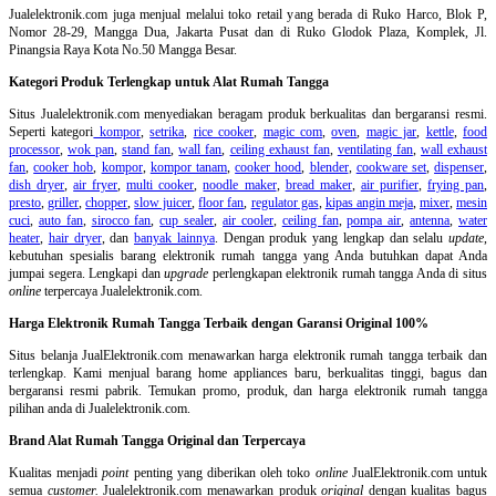
Jualelektronik.com juga menjual melalui toko retail yang berada di Ruko Harco, Blok P,
Nomor 28-29, Mangga Dua, Jakarta Pusat dan di Ruko Glodok Plaza, Komplek, Jl.
Pinangsia Raya Kota No.50 Mangga Besar.
Kategori Produk Terlengkap untuk Alat Rumah Tangga
Situs Jualelektronik.com menyediakan beragam produk berkualitas dan bergaransi resmi.
Seperti kategori
kompor
,
setrika
,
rice cooker
,
magic com
,
oven
,
magic jar
,
kettle
,
food
processor
,
wok pan
,
stand fan
,
wall fan
,
ceiling exhaust fan
,
ventilating fan
,
wall exhaust
fan
,
cooker hob
,
kompor
,
kompor tanam
,
cooker hood
,
blender
,
cookware set
,
dispenser
,
dish dryer
,
air fryer
,
multi cooker
,
noodle maker
,
bread maker
,
air purifier
,
frying pan
,
presto
,
griller
,
chopper
,
slow juicer
,
floor fan
,
regulator gas
,
kipas angin meja
,
mixer
,
mesin
cuci
,
auto fan
,
sirocco fan
,
cup sealer
,
air cooler
,
ceiling fan
,
pompa air
,
antenna
,
water
heater
,
hair dryer
, dan
banyak lainnya
. Dengan produk yang lengkap dan selalu
update
,
kebutuhan spesialis barang elektronik rumah tangga yang Anda butuhkan dapat Anda
jumpai segera. Lengkapi dan
upgrade
perlengkapan elektronik rumah tangga Anda di situs
online
terpercaya Jualelektronik.com.
Harga Elektronik Rumah Tangga Terbaik dengan Garansi Original 100%
Situs belanja
JualElektronik.com menawarkan harga elektronik rumah tangga terbaik dan
terlengkap. Kami menjual barang home appliances baru, berkualitas tinggi, bagus dan
bergaransi resmi pabrik. Temukan promo, produk, dan harga elektronik rumah tangga
pilihan anda di Jualelektronik.com.
Brand Alat Rumah Tangga Original dan Terpercaya
Kualitas menjadi
point
penting yang diberikan oleh toko
online
JualElektronik.com untuk
semua
customer.
Jualelektronik.com menawarkan produk
original
dengan kualitas bagus