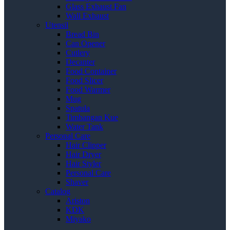
Glass Exhaust Fan
Wall Exhaust
Utensil
Bread Bin
Can Opener
Cutlery
Decanter
Food Container
Food Slicer
Food Warmer
Mug
Spatula
Timbangan Kue
Water Tank
Personal Care
Hair Clipper
Hair Dryer
Hair Styler
Personal Care
Shaver
Catalog
Ariston
KDK
Miyako