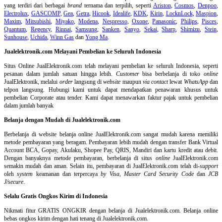
yang terdiri dari berbagai
brand
ternama dan terpilih, seperti
Ariston
,
Cosmos
,
Denpoo
,
Electrolux
,
GASCOMP
,
Gea
,
Getra
,
Hicook
,
Idealife
,
KDK
,
Kirin
,
LocknLock
,
Maspion
,
Maxim
,
Mitsubishi
,
Miyako
,
Modena
,
Nespresso
,
Oxone
,
Panasonic
,
Philips
,
Pisces
,
Quantum
,
Regency
,
Rinnai
,
Samsung
,
Sanken
,
Sanyo
,
Sekai
,
Sharp
,
Shimizu
,
Stein
,
Sunhouse
,
Uchida
,
Winn Gas
dan
Yong Ma
.
Jualelektronik.com Melayani Pembelian ke Seluruh Indonesia
Situs Online
JualElektronik.com telah melayani pembelian ke seluruh Indonesia, seperti
pesanan dalam jumlah satuan hingga lebih.
Customer
bisa berbelanja di toko
online
JualElektronik, melalui
order
langsung di
website
maupun
via contact
lewat
WhatsApp
dan
telpon langsung
.
Hubungi kami untuk dapat mendapatkan penawaran khusus untuk
pembelian Corporate atau tender. Kami dapat menawarkan faktur pajak untuk pembelian
dalam jumlah banyak
Belanja dengan Mudah di Jualelektronik.com
Berbelanja di
website belanja online
JualElektronik.com sangat mudah karena memiliki
metode pembayaran yang beragam. Pembayaran lebih mudah dengan transfer Bank Virtual
Account BCA, Gopay, Akulaku, Shopee Pay, QRIS, Mandiri dan kartu kredit atau debit.
Dengan banyaknya metode pembayaran, berbelanja di situs
online
JualElektronik.com
semakin mudah dan aman. Selain itu, pembayaran di JualElektronik.com telah di-
support
oleh
system
keamanan dan
terpercaya
by Visa
,
Master Card Security Code
dan
JCB
J/secure
.
Selalu Gratis Ongkos Kirim di Indonesia
Nikmati fitur GRATIS ONGKIR dengan belanja di Jualelektronik.com. Belanja online
bebas ongkos kirim dengan hati tenang di Jualelektronik.com.