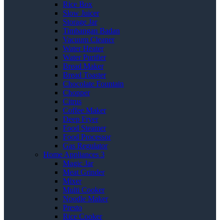
Rice Box
Slow Juicer
Storage Jar
Timbangan Badan
Vacuum Cleaner
Water Heater
Water Purifier
Bread Maker
Bread Toaster
Chocolate Fountain
Chopper
Citrus
Coffee Maker
Deep Fryer
Food Steamer
Food Processor
Gas Regulator
Home Appliances 3
Magic Jar
Meat Grinder
Mixer
Multi Cooker
Noodle Maker
Presto
Rice Cooker