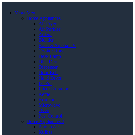
Mega Menu
Home Appliances
Air Fryer
Air Purifier
Antena
Blender
Booster Antena TV
Cooker Hood
Desk Lamp
Dish Dryer
Dispenser
Door Bell
Hand Dryer
Jar Pot
Juicer Extractor
Kettle
Kompor
Microwave
Oven
Pest Control
Home Appliances 2
Pompa Air
Kulkas