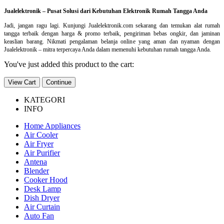
Jualelektronik – Pusat Solusi dari Kebutuhan Elektronik Rumah Tangga Anda
Jadi, jangan ragu lagi. Kunjungi Jualelektronik.com sekarang dan temukan alat rumah
tangga terbaik dengan harga & promo terbaik, pengiriman bebas ongkir, dan jaminan
keaslian barang. Nikmati pengalaman belanja online yang aman dan nyaman dengan
Jualelektronik – mitra terpercaya Anda dalam memenuhi kebutuhan rumah tangga Anda.
You've just added this product to the cart:
View Cart
Continue
KATEGORI
INFO
Home Appliances
Air Cooler
Air Fryer
Air Purifier
Antena
Blender
Cooker Hood
Desk Lamp
Dish Dryer
Air Curtain
Auto Fan