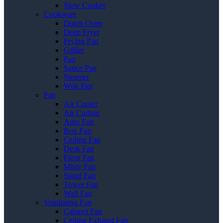
Slow Cooker
Cookware
Dutch Oven
Deep Fryer
Frying Pan
Griller
Pan
Sauce Pan
Steamer
Wok Pan
Fan
Air Cooler
Air Curtain
Auto Fan
Box Fan
Ceiling Fan
Desk Fan
Floor Fan
Misty Fan
Stand Fan
Tower Fan
Wall Fan
Ventilating Fan
Cabinet Fan
Ceiling Exhaust Fan