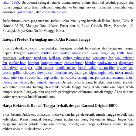
tahun 1999
. Beroperasi sebagai retailer
omnichannel
online dan ritel produk-produk alat
rumah tangga yang telah melayani penjualan ke berbagai sektor, mulai dari penjualan end
customer,
government
, dan
corporate project
.
Jualelektronik.com juga menjual melalui toko retail yang berada di Ruko Harco, Blok P,
Nomor 28-29, Mangga Dua, Jakarta Pusat dan di Ruko Glodok Plaza, Komplek, Jl.
Pinangsia Raya Kota No.50 Mangga Besar.
Kategori Produk Terlengkap untuk Alat Rumah Tangga
Situs Jualelektronik.com menyediakan beragam produk berkualitas dan bergaransi resmi.
Seperti kategori
kompor
,
setrika
,
rice cooker
,
magic com
,
oven
,
magic jar
,
kettle
,
food
processor
,
wok pan
,
stand fan
,
wall fan
,
ceiling exhaust fan
,
ventilating fan
,
wall exhaust
fan
,
cooker hob
,
kompor
,
kompor tanam
,
cooker hood
,
blender
,
cookware set
,
dispenser
,
dish dryer
,
air fryer
,
multi cooker
,
noodle maker
,
bread maker
,
air purifier
,
frying pan
,
presto
,
griller
,
chopper
,
slow juicer
,
floor fan
,
regulator gas
,
kipas angin meja
,
mixer
,
mesin
cuci
,
auto fan
,
sirocco fan
,
cup sealer
,
air cooler
,
ceiling fan
,
pompa air
,
antenna
,
water
heater
,
hair dryer
, dan
banyak lainnya
. Dengan produk yang lengkap dan selalu
update
,
kebutuhan spesialis barang elektronik rumah tangga yang Anda butuhkan dapat Anda
jumpai segera. Lengkapi dan
upgrade
perlengkapan elektronik rumah tangga Anda di situs
online
terpercaya Jualelektronik.com.
Harga Elektronik Rumah Tangga Terbaik dengan Garansi Original 100%
Situs belanja
JualElektronik.com menawarkan harga elektronik rumah tangga terbaik dan
terlengkap. Kami menjual barang home appliances baru, berkualitas tinggi, bagus dan
bergaransi resmi pabrik. Temukan promo, produk, dan harga elektronik rumah tangga
pilihan anda di Jualelektronik.com.