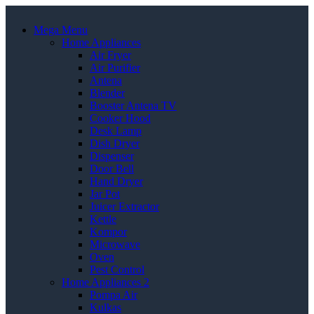
Mega Menu
Home Appliances
Air Fryer
Air Purifier
Antena
Blender
Booster Antena TV
Cooker Hood
Desk Lamp
Dish Dryer
Dispenser
Door Bell
Hand Dryer
Jar Pot
Juicer Extractor
Kettle
Kompor
Microwave
Oven
Pest Control
Home Appliances 2
Pompa Air
Kulkas