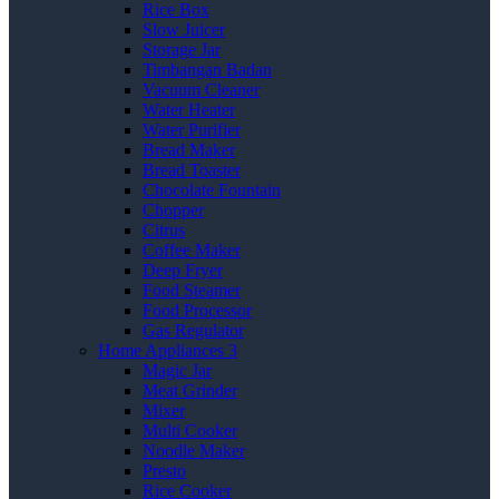
Rice Box
Slow Juicer
Storage Jar
Timbangan Badan
Vacuum Cleaner
Water Heater
Water Purifier
Bread Maker
Bread Toaster
Chocolate Fountain
Chopper
Citrus
Coffee Maker
Deep Fryer
Food Steamer
Food Processor
Gas Regulator
Home Appliances 3
Magic Jar
Meat Grinder
Mixer
Multi Cooker
Noodle Maker
Presto
Rice Cooker