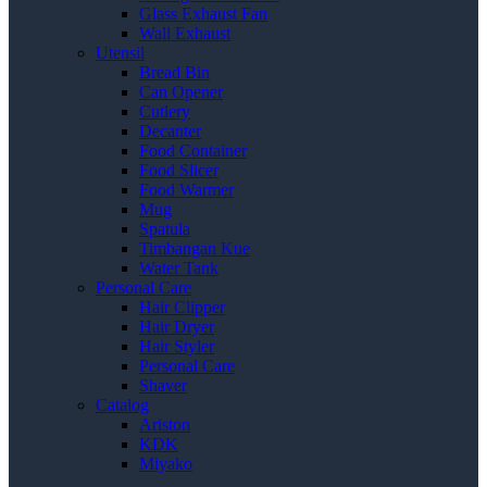
Glass Exhaust Fan
Wall Exhaust
Utensil
Bread Bin
Can Opener
Cutlery
Decanter
Food Container
Food Slicer
Food Warmer
Mug
Spatula
Timbangan Kue
Water Tank
Personal Care
Hair Clipper
Hair Dryer
Hair Styler
Personal Care
Shaver
Catalog
Ariston
KDK
Miyako