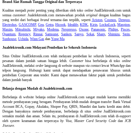
Brand Alat Rumah Tangga Original dan Terpercaya
Kualitas menjadi
point
penting yang diberikan oleh toko
online
JualElektronik.com untuk
semua
customer.
Jualelektronik.com menawarkan produk
original
dengan kualitas bagus
yang terdiri dari berbagai
brand
ternama dan terpilih, seperti
Ariston
,
Cosmos
,
Denpoo
,
Electrolux
,
GASCOMP
,
Gea
,
Getra
,
Hicook
,
Idealife
,
KDK
,
Kirin
,
LocknLock
,
Maspion
,
Maxim
,
Mitsubishi
,
Miyako
,
Modena
,
Nespresso
,
Oxone
,
Panasonic
,
Philips
,
Pisces
,
Quantum
,
Regency
,
Rinnai
,
Samsung
,
Sanken
,
Sanyo
,
Sekai
,
Sharp
,
Shimizu
,
Stein
,
Sunhouse
,
Uchida
,
Winn Gas
dan
Yong Ma
.
Jualelektronik.com Melayani Pembelian ke Seluruh Indonesia
Situs Online
JualElektronik.com telah melayani pembelian ke seluruh Indonesia, seperti
pesanan dalam jumlah satuan hingga lebih.
Customer
bisa berbelanja di toko
online
JualElektronik, melalui
order
langsung di
website
maupun
via contact
lewat
WhatsApp
dan
telpon langsung
.
Hubungi kami untuk dapat mendapatkan penawaran khusus untuk
pembelian Corporate atau tender. Kami dapat menawarkan faktur pajak untuk pembelian
dalam jumlah banyak
Belanja dengan Mudah di Jualelektronik.com
Berbelanja di
website belanja online
JualElektronik.com sangat mudah karena memiliki
metode pembayaran yang beragam. Pembayaran lebih mudah dengan transfer Bank Virtual
Account BCA, Gopay, Akulaku, Shopee Pay, QRIS, Mandiri dan kartu kredit atau debit.
Dengan banyaknya metode pembayaran, berbelanja di situs
online
JualElektronik.com
semakin mudah dan aman. Selain itu, pembayaran di JualElektronik.com telah di-
support
oleh
system
keamanan dan
terpercaya
by Visa
,
Master Card Security Code
dan
JCB
J/secure
.