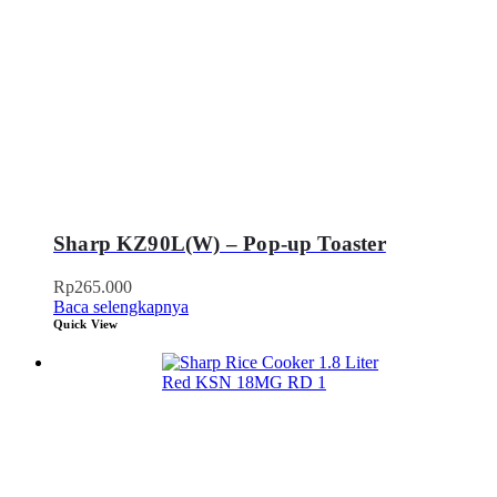
Sharp KZ90L(W) – Pop-up Toaster
Rp
265.000
Baca selengkapnya
Quick View