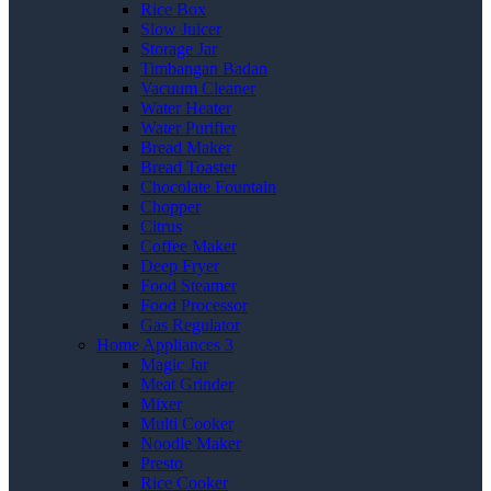
Rice Box
Slow Juicer
Storage Jar
Timbangan Badan
Vacuum Cleaner
Water Heater
Water Purifier
Bread Maker
Bread Toaster
Chocolate Fountain
Chopper
Citrus
Coffee Maker
Deep Fryer
Food Steamer
Food Processor
Gas Regulator
Home Appliances 3
Magic Jar
Meat Grinder
Mixer
Multi Cooker
Noodle Maker
Presto
Rice Cooker