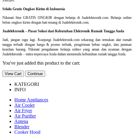
J/secure
.
Selalu Gratis Ongkos Kirim di Indonesia
Nikmati fitur GRATIS ONGKIR dengan belanja di Jualelektronik.com. Belanja online
bebas ongkos kirim dengan hati tenang di Jualelektronik.com.
Jualelektronik – Pusat Solusi dari Kebutuhan Elektronik Rumah Tangga Anda
Jadi, jangan ragu lagi. Kunjungi Jualelektronik.com sekarang dan temukan alat rumah
tangga terbaik dengan harga & promo terbaik, pengiriman bebas ongkir, dan jaminan
keaslian barang. Nikmati pengalaman belanja online yang aman dan nyaman dengan
Jualelektronik – mitra terpercaya Anda dalam memenuhi kebutuhan rumah tangga Anda.
You've just added this product to the cart:
View Cart
Continue
KATEGORI
INFO
Home Appliances
Air Cooler
Air Fryer
Air Purifier
Antena
Blender
Cooker Hood