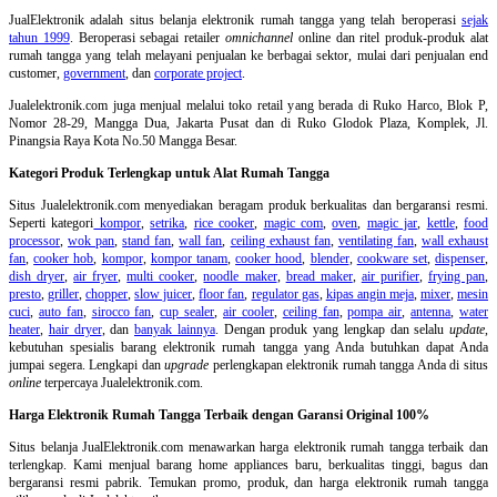
JualElektronik adalah
situs belanja elektronik rumah tangga
yang telah beroperasi
sejak
tahun 1999
. Beroperasi sebagai retailer
omnichannel
online dan ritel produk-produk alat
rumah tangga yang telah melayani penjualan ke berbagai sektor, mulai dari penjualan end
customer,
government
, dan
corporate project
.
Jualelektronik.com juga menjual melalui toko retail yang berada di Ruko Harco, Blok P,
Nomor 28-29, Mangga Dua, Jakarta Pusat dan di Ruko Glodok Plaza, Komplek, Jl.
Pinangsia Raya Kota No.50 Mangga Besar.
Kategori Produk Terlengkap untuk Alat Rumah Tangga
Situs Jualelektronik.com menyediakan beragam produk berkualitas dan bergaransi resmi.
Seperti kategori
kompor
,
setrika
,
rice cooker
,
magic com
,
oven
,
magic jar
,
kettle
,
food
processor
,
wok pan
,
stand fan
,
wall fan
,
ceiling exhaust fan
,
ventilating fan
,
wall exhaust
fan
,
cooker hob
,
kompor
,
kompor tanam
,
cooker hood
,
blender
,
cookware set
,
dispenser
,
dish dryer
,
air fryer
,
multi cooker
,
noodle maker
,
bread maker
,
air purifier
,
frying pan
,
presto
,
griller
,
chopper
,
slow juicer
,
floor fan
,
regulator gas
,
kipas angin meja
,
mixer
,
mesin
cuci
,
auto fan
,
sirocco fan
,
cup sealer
,
air cooler
,
ceiling fan
,
pompa air
,
antenna
,
water
heater
,
hair dryer
, dan
banyak lainnya
. Dengan produk yang lengkap dan selalu
update
,
kebutuhan spesialis barang elektronik rumah tangga yang Anda butuhkan dapat Anda
jumpai segera. Lengkapi dan
upgrade
perlengkapan elektronik rumah tangga Anda di situs
online
terpercaya Jualelektronik.com.
Harga Elektronik Rumah Tangga Terbaik dengan Garansi Original 100%
Situs belanja
JualElektronik.com menawarkan harga elektronik rumah tangga terbaik dan
terlengkap. Kami menjual barang home appliances baru, berkualitas tinggi, bagus dan
bergaransi resmi pabrik. Temukan promo, produk, dan harga elektronik rumah tangga