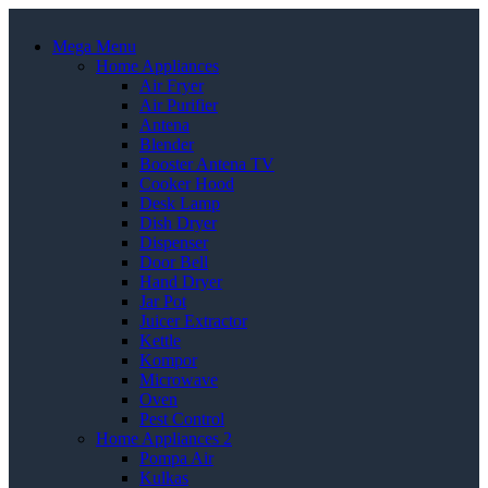
Mega Menu
Home Appliances
Air Fryer
Air Purifier
Antena
Blender
Booster Antena TV
Cooker Hood
Desk Lamp
Dish Dryer
Dispenser
Door Bell
Hand Dryer
Jar Pot
Juicer Extractor
Kettle
Kompor
Microwave
Oven
Pest Control
Home Appliances 2
Pompa Air
Kulkas