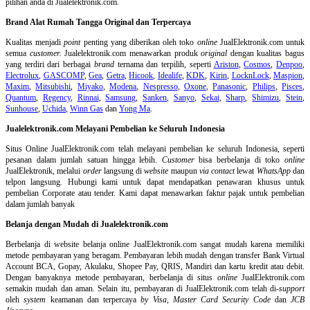
pilihan anda di Jualelektronik.com.
Brand Alat Rumah Tangga Original dan Terpercaya
Kualitas menjadi
point
penting yang diberikan oleh toko
online
JualElektronik.com untuk
semua
customer.
Jualelektronik.com menawarkan produk
original
dengan kualitas bagus
yang terdiri dari berbagai
brand
ternama dan terpilih, seperti
Ariston
,
Cosmos
,
Denpoo
,
Electrolux
,
GASCOMP
,
Gea
,
Getra
,
Hicook
,
Idealife
,
KDK
,
Kirin
,
LocknLock
,
Maspion
,
Maxim
,
Mitsubishi
,
Miyako
,
Modena
,
Nespresso
,
Oxone
,
Panasonic
,
Philips
,
Pisces
,
Quantum
,
Regency
,
Rinnai
,
Samsung
,
Sanken
,
Sanyo
,
Sekai
,
Sharp
,
Shimizu
,
Stein
,
Sunhouse
,
Uchida
,
Winn Gas
dan
Yong Ma
.
Jualelektronik.com Melayani Pembelian ke Seluruh Indonesia
Situs Online
JualElektronik.com telah melayani pembelian ke seluruh Indonesia, seperti
pesanan dalam jumlah satuan hingga lebih.
Customer
bisa berbelanja di toko
online
JualElektronik, melalui
order
langsung di
website
maupun
via contact
lewat
WhatsApp
dan
telpon langsung
.
Hubungi kami untuk dapat mendapatkan penawaran khusus untuk
pembelian Corporate atau tender. Kami dapat menawarkan faktur pajak untuk pembelian
dalam jumlah banyak
Belanja dengan Mudah di Jualelektronik.com
Berbelanja di
website belanja online
JualElektronik.com sangat mudah karena memiliki
metode pembayaran yang beragam. Pembayaran lebih mudah dengan transfer Bank Virtual
Account BCA, Gopay, Akulaku, Shopee Pay, QRIS, Mandiri dan kartu kredit atau debit.
Dengan banyaknya metode pembayaran, berbelanja di situs
online
JualElektronik.com
semakin mudah dan aman. Selain itu, pembayaran di JualElektronik.com telah di-
support
oleh
system
keamanan dan
terpercaya
by Visa
,
Master Card Security Code
dan
JCB