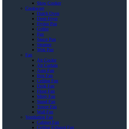
Slow Cooker
Cookware
Dutch Oven
Deep Fryer
Frying Pan
Griller
Pan
Sauce Pan
Steamer
Wok Pan
Fan
Air Cooler
Air Curtain
Auto Fan
Box Fan
Ceiling Fan
Desk Fan
Floor Fan
Misty Fan
Stand Fan
Tower Fan
Wall Fan
Ventilating Fan
Cabinet Fan
Ceiling Exhaust Fan