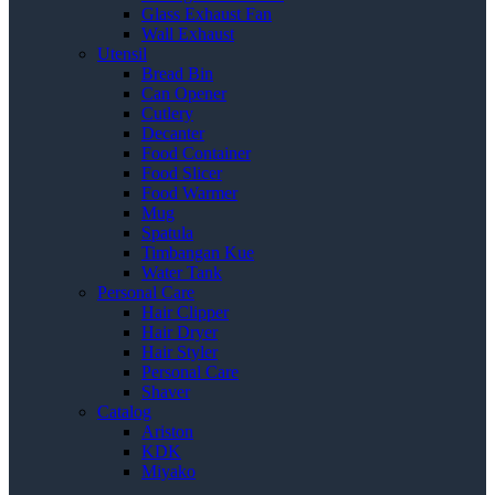
Glass Exhaust Fan
Wall Exhaust
Utensil
Bread Bin
Can Opener
Cutlery
Decanter
Food Container
Food Slicer
Food Warmer
Mug
Spatula
Timbangan Kue
Water Tank
Personal Care
Hair Clipper
Hair Dryer
Hair Styler
Personal Care
Shaver
Catalog
Ariston
KDK
Miyako