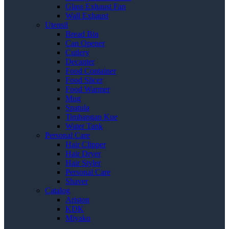
Glass Exhaust Fan
Wall Exhaust
Utensil
Bread Bin
Can Opener
Cutlery
Decanter
Food Container
Food Slicer
Food Warmer
Mug
Spatula
Timbangan Kue
Water Tank
Personal Care
Hair Clipper
Hair Dryer
Hair Styler
Personal Care
Shaver
Catalog
Ariston
KDK
Miyako