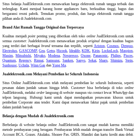
Situs belanja
JualElektronik.com menawarkan harga elektronik rumah tangga terbaik dan
terlengkap. Kami menjual barang home appliances baru, berkualitas tinggi, bagus dan
bergaransi resmi pabrik. Temukan promo, produk, dan harga elektronik rumah tangga
pilihan anda di Jualelektronik.com.
Brand Alat Rumah Tangga Original dan Terpercaya
Kualitas menjadi
point
penting yang diberikan oleh toko
online
JualElektronik.com untuk
semua
customer.
Jualelektronik.com menawarkan produk
original
dengan kualitas bagus
yang terdiri dari berbagai
brand
ternama dan terpilih, seperti
Ariston
,
Cosmos
,
Denpoo
,
Electrolux
,
GASCOMP
,
Gea
,
Getra
,
Hicook
,
Idealife
,
KDK
,
Kirin
,
LocknLock
,
Maspion
,
Maxim
,
Mitsubishi
,
Miyako
,
Modena
,
Nespresso
,
Oxone
,
Panasonic
,
Philips
,
Pisces
,
Quantum
,
Regency
,
Rinnai
,
Samsung
,
Sanken
,
Sanyo
,
Sekai
,
Sharp
,
Shimizu
,
Stein
,
Sunhouse
,
Uchida
,
Winn Gas
dan
Yong Ma
.
Jualelektronik.com Melayani Pembelian ke Seluruh Indonesia
Situs Online
JualElektronik.com telah melayani pembelian ke seluruh Indonesia, seperti
pesanan dalam jumlah satuan hingga lebih.
Customer
bisa berbelanja di toko
online
JualElektronik, melalui
order
langsung di
website
maupun
via contact
lewat
WhatsApp
dan
telpon langsung
.
Hubungi kami untuk dapat mendapatkan penawaran khusus untuk
pembelian Corporate atau tender. Kami dapat menawarkan faktur pajak untuk pembelian
dalam jumlah banyak
Belanja dengan Mudah di Jualelektronik.com
Berbelanja di
website belanja online
JualElektronik.com sangat mudah karena memiliki
metode pembayaran yang beragam. Pembayaran lebih mudah dengan transfer Bank Virtual
Account BCA, Gopay, Akulaku, Shopee Pay, QRIS, Mandiri dan kartu kredit atau debit.