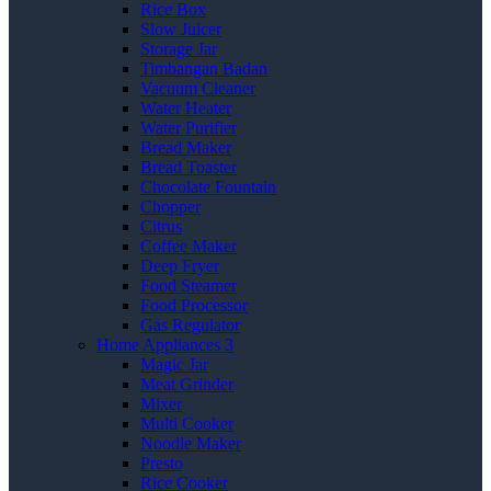
Rice Box
Slow Juicer
Storage Jar
Timbangan Badan
Vacuum Cleaner
Water Heater
Water Purifier
Bread Maker
Bread Toaster
Chocolate Fountain
Chopper
Citrus
Coffee Maker
Deep Fryer
Food Steamer
Food Processor
Gas Regulator
Home Appliances 3
Magic Jar
Meat Grinder
Mixer
Multi Cooker
Noodle Maker
Presto
Rice Cooker