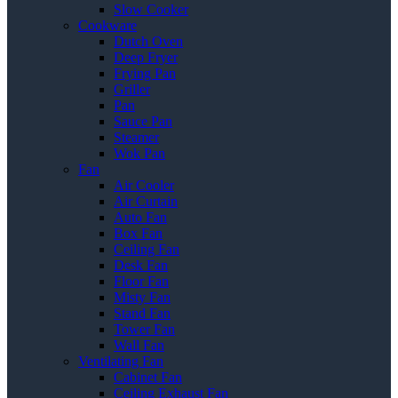
Slow Cooker
Cookware
Dutch Oven
Deep Fryer
Frying Pan
Griller
Pan
Sauce Pan
Steamer
Wok Pan
Fan
Air Cooler
Air Curtain
Auto Fan
Box Fan
Ceiling Fan
Desk Fan
Floor Fan
Misty Fan
Stand Fan
Tower Fan
Wall Fan
Ventilating Fan
Cabinet Fan
Ceiling Exhaust Fan