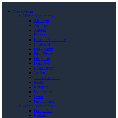
Mega Menu
Home Appliances
Air Fryer
Air Purifier
Antena
Blender
Booster Antena TV
Cooker Hood
Desk Lamp
Dish Dryer
Dispenser
Door Bell
Hand Dryer
Jar Pot
Juicer Extractor
Kettle
Kompor
Microwave
Oven
Pest Control
Home Appliances 2
Pompa Air
Kulkas