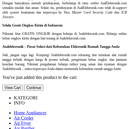
Dengan banyaknya metode pembayaran, berbelanja di situs
online
JualElektronik.com
semakin mudah dan aman. Selain itu, pembayaran di JualElektronik.com telah di-
support
oleh
system
keamanan dan
terpercaya
by Visa
,
Master Card Security Code
dan
JCB
J/secure
.
Selalu Gratis Ongkos Kirim di Indonesia
Nikmati fitur GRATIS ONGKIR dengan belanja di Jualelektronik.com. Belanja online
bebas ongkos kirim dengan hati tenang di Jualelektronik.com.
Jualelektronik – Pusat Solusi dari Kebutuhan Elektronik Rumah Tangga Anda
Jadi, jangan ragu lagi. Kunjungi Jualelektronik.com sekarang dan temukan alat rumah
tangga terbaik dengan harga & promo terbaik, pengiriman bebas ongkir, dan jaminan
keaslian barang. Nikmati pengalaman belanja online yang aman dan nyaman dengan
Jualelektronik – mitra terpercaya Anda dalam memenuhi kebutuhan rumah tangga Anda.
You've just added this product to the cart:
View Cart
Continue
KATEGORI
INFO
Home Appliances
Air Cooler
Air Fryer
Air Purifier