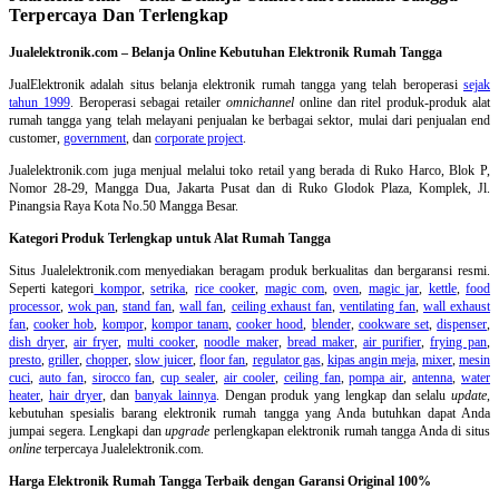
Terpercaya Dan Terlengkap
Jualelektronik.com – Belanja Online Kebutuhan Elektronik Rumah Tangga
JualElektronik adalah
situs belanja elektronik rumah tangga
yang telah beroperasi
sejak
tahun 1999
. Beroperasi sebagai retailer
omnichannel
online dan ritel produk-produk alat
rumah tangga yang telah melayani penjualan ke berbagai sektor, mulai dari penjualan end
customer,
government
, dan
corporate project
.
Jualelektronik.com juga menjual melalui toko retail yang berada di Ruko Harco, Blok P,
Nomor 28-29, Mangga Dua, Jakarta Pusat dan di Ruko Glodok Plaza, Komplek, Jl.
Pinangsia Raya Kota No.50 Mangga Besar.
Kategori Produk Terlengkap untuk Alat Rumah Tangga
Situs Jualelektronik.com menyediakan beragam produk berkualitas dan bergaransi resmi.
Seperti kategori
kompor
,
setrika
,
rice cooker
,
magic com
,
oven
,
magic jar
,
kettle
,
food
processor
,
wok pan
,
stand fan
,
wall fan
,
ceiling exhaust fan
,
ventilating fan
,
wall exhaust
fan
,
cooker hob
,
kompor
,
kompor tanam
,
cooker hood
,
blender
,
cookware set
,
dispenser
,
dish dryer
,
air fryer
,
multi cooker
,
noodle maker
,
bread maker
,
air purifier
,
frying pan
,
presto
,
griller
,
chopper
,
slow juicer
,
floor fan
,
regulator gas
,
kipas angin meja
,
mixer
,
mesin
cuci
,
auto fan
,
sirocco fan
,
cup sealer
,
air cooler
,
ceiling fan
,
pompa air
,
antenna
,
water
heater
,
hair dryer
, dan
banyak lainnya
. Dengan produk yang lengkap dan selalu
update
,
kebutuhan spesialis barang elektronik rumah tangga yang Anda butuhkan dapat Anda
jumpai segera. Lengkapi dan
upgrade
perlengkapan elektronik rumah tangga Anda di situs
online
terpercaya Jualelektronik.com.
Harga Elektronik Rumah Tangga Terbaik dengan Garansi Original 100%