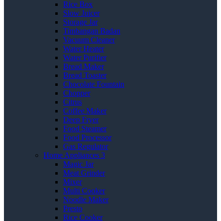
Rice Box
Slow Juicer
Storage Jar
Timbangan Badan
Vacuum Cleaner
Water Heater
Water Purifier
Bread Maker
Bread Toaster
Chocolate Fountain
Chopper
Citrus
Coffee Maker
Deep Fryer
Food Steamer
Food Processor
Gas Regulator
Home Appliances 3
Magic Jar
Meat Grinder
Mixer
Multi Cooker
Noodle Maker
Presto
Rice Cooker