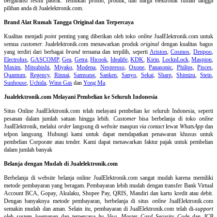
bergaransi resmi pabrik. Temukan promo, produk, dan harga elektronik rumah tangga
pilihan anda di Jualelektronik.com.
Brand Alat Rumah Tangga Original dan Terpercaya
Kualitas menjadi
point
penting yang diberikan oleh toko
online
JualElektronik.com untuk
semua
customer.
Jualelektronik.com menawarkan produk
original
dengan kualitas bagus
yang terdiri dari berbagai
brand
ternama dan terpilih, seperti
Ariston
,
Cosmos
,
Denpoo
,
Electrolux
,
GASCOMP
,
Gea
,
Getra
,
Hicook
,
Idealife
,
KDK
,
Kirin
,
LocknLock
,
Maspion
,
Maxim
,
Mitsubishi
,
Miyako
,
Modena
,
Nespresso
,
Oxone
,
Panasonic
,
Philips
,
Pisces
,
Quantum
,
Regency
,
Rinnai
,
Samsung
,
Sanken
,
Sanyo
,
Sekai
,
Sharp
,
Shimizu
,
Stein
,
Sunhouse
,
Uchida
,
Winn Gas
dan
Yong Ma
.
Jualelektronik.com Melayani Pembelian ke Seluruh Indonesia
Situs Online
JualElektronik.com telah melayani pembelian ke seluruh Indonesia, seperti
pesanan dalam jumlah satuan hingga lebih.
Customer
bisa berbelanja di toko
online
JualElektronik, melalui
order
langsung di
website
maupun
via contact
lewat
WhatsApp
dan
telpon langsung
.
Hubungi kami untuk dapat mendapatkan penawaran khusus untuk
pembelian Corporate atau tender. Kami dapat menawarkan faktur pajak untuk pembelian
dalam jumlah banyak
Belanja dengan Mudah di Jualelektronik.com
Berbelanja di
website belanja online
JualElektronik.com sangat mudah karena memiliki
metode pembayaran yang beragam. Pembayaran lebih mudah dengan transfer Bank Virtual
Account BCA, Gopay, Akulaku, Shopee Pay, QRIS, Mandiri dan kartu kredit atau debit.
Dengan banyaknya metode pembayaran, berbelanja di situs
online
JualElektronik.com
semakin mudah dan aman. Selain itu, pembayaran di JualElektronik.com telah di-
support
oleh
system
keamanan dan
terpercaya
by Visa
,
Master Card Security Code
dan
JCB