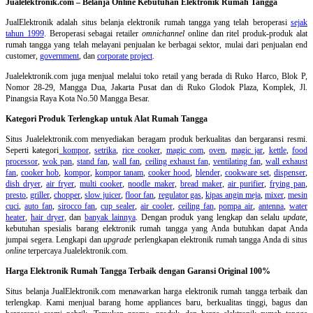
Jualelektronik.com – Belanja Online Kebutuhan Elektronik Rumah Tangga
JualElektronik adalah
situs belanja elektronik rumah tangga
yang telah beroperasi
sejak
tahun 1999
. Beroperasi sebagai retailer
omnichannel
online dan ritel produk-produk alat
rumah tangga yang telah melayani penjualan ke berbagai sektor, mulai dari penjualan end
customer,
government
, dan
corporate project
.
Jualelektronik.com juga menjual melalui toko retail yang berada di Ruko Harco, Blok P,
Nomor 28-29, Mangga Dua, Jakarta Pusat dan di Ruko Glodok Plaza, Komplek, Jl.
Pinangsia Raya Kota No.50 Mangga Besar.
Kategori Produk Terlengkap untuk Alat Rumah Tangga
Situs Jualelektronik.com menyediakan beragam produk berkualitas dan bergaransi resmi.
Seperti kategori
kompor
,
setrika
,
rice cooker
,
magic com
,
oven
,
magic jar
,
kettle
,
food
processor
,
wok pan
,
stand fan
,
wall fan
,
ceiling exhaust fan
,
ventilating fan
,
wall exhaust
fan
,
cooker hob
,
kompor
,
kompor tanam
,
cooker hood
,
blender
,
cookware set
,
dispenser
,
dish dryer
,
air fryer
,
multi cooker
,
noodle maker
,
bread maker
,
air purifier
,
frying pan
,
presto
,
griller
,
chopper
,
slow juicer
,
floor fan
,
regulator gas
,
kipas angin meja
,
mixer
,
mesin
cuci
,
auto fan
,
sirocco fan
,
cup sealer
,
air cooler
,
ceiling fan
,
pompa air
,
antenna
,
water
heater
,
hair dryer
, dan
banyak lainnya
. Dengan produk yang lengkap dan selalu
update
,
kebutuhan spesialis barang elektronik rumah tangga yang Anda butuhkan dapat Anda
jumpai segera. Lengkapi dan
upgrade
perlengkapan elektronik rumah tangga Anda di situs
online
terpercaya Jualelektronik.com.
Harga Elektronik Rumah Tangga Terbaik dengan Garansi Original 100%
Situs belanja
JualElektronik.com menawarkan harga elektronik rumah tangga terbaik dan
terlengkap. Kami menjual barang home appliances baru, berkualitas tinggi, bagus dan