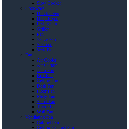
Slow Cooker
Cookware
Dutch Oven
Deep Fryer
Frying Pan
Griller
Pan
Sauce Pan
Steamer
Wok Pan
Fan
Air Cooler
Air Curtain
Auto Fan
Box Fan
Ceiling Fan
Desk Fan
Floor Fan
Misty Fan
Stand Fan
Tower Fan
Wall Fan
Ventilating Fan
Cabinet Fan
Ceiling Exhaust Fan