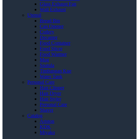
Glass Exhaust Fan
Wall Exhaust
Utensil
Bread Bin
Can Opener
Cutlery
Decanter
Food Container
Food Slicer
Food Warmer
Mug
Spatula
Timbangan Kue
Water Tank
Personal Care
Hair Clipper
Hair Dryer
Hair Styler
Personal Care
Shaver
Catalog
Ariston
KDK
Miyako