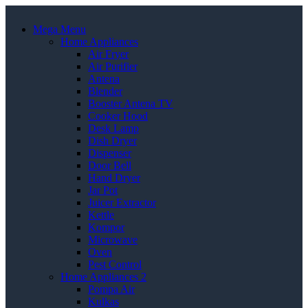
Mega Menu
Home Appliances
Air Fryer
Air Purifier
Antena
Blender
Booster Antena TV
Cooker Hood
Desk Lamp
Dish Dryer
Dispenser
Door Bell
Hand Dryer
Jar Pot
Juicer Extractor
Kettle
Kompor
Microwave
Oven
Pest Control
Home Appliances 2
Pompa Air
Kulkas