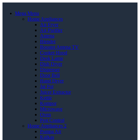
Mega Menu
Home Appliances
Air Fryer
Air Purifier
Antena
Blender
Booster Antena TV
Cooker Hood
Desk Lamp
Dish Dryer
Dispenser
Door Bell
Hand Dryer
Jar Pot
Juicer Extractor
Kettle
Kompor
Microwave
Oven
Pest Control
Home Appliances 2
Pompa Air
Kulkas