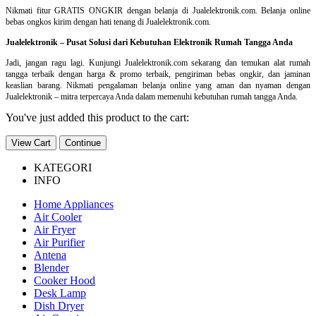
Nikmati fitur GRATIS ONGKIR dengan belanja di Jualelektronik.com. Belanja online
bebas ongkos kirim dengan hati tenang di Jualelektronik.com.
Jualelektronik – Pusat Solusi dari Kebutuhan Elektronik Rumah Tangga Anda
Jadi, jangan ragu lagi. Kunjungi Jualelektronik.com sekarang dan temukan alat rumah
tangga terbaik dengan harga & promo terbaik, pengiriman bebas ongkir, dan jaminan
keaslian barang. Nikmati pengalaman belanja online yang aman dan nyaman dengan
Jualelektronik – mitra terpercaya Anda dalam memenuhi kebutuhan rumah tangga Anda.
You've just added this product to the cart:
View Cart
Continue
KATEGORI
INFO
Home Appliances
Air Cooler
Air Fryer
Air Purifier
Antena
Blender
Cooker Hood
Desk Lamp
Dish Dryer