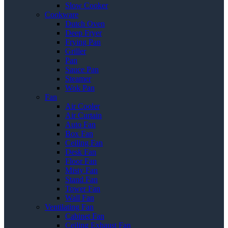
Slow Cooker
Cookware
Dutch Oven
Deep Fryer
Frying Pan
Griller
Pan
Sauce Pan
Steamer
Wok Pan
Fan
Air Cooler
Air Curtain
Auto Fan
Box Fan
Ceiling Fan
Desk Fan
Floor Fan
Misty Fan
Stand Fan
Tower Fan
Wall Fan
Ventilating Fan
Cabinet Fan
Ceiling Exhaust Fan