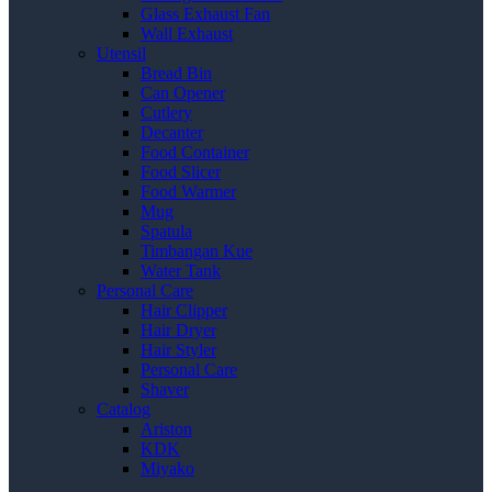
Glass Exhaust Fan
Wall Exhaust
Utensil
Bread Bin
Can Opener
Cutlery
Decanter
Food Container
Food Slicer
Food Warmer
Mug
Spatula
Timbangan Kue
Water Tank
Personal Care
Hair Clipper
Hair Dryer
Hair Styler
Personal Care
Shaver
Catalog
Ariston
KDK
Miyako