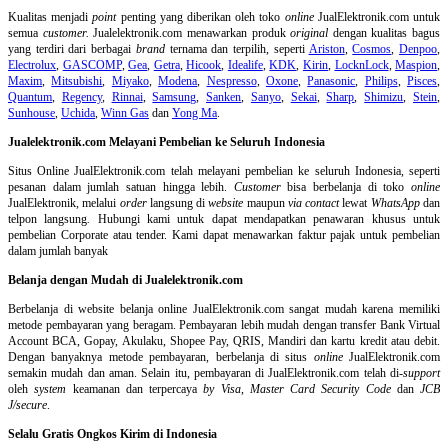
Kualitas menjadi
point
penting yang diberikan oleh toko
online
JualElektronik.com untuk
semua
customer.
Jualelektronik.com menawarkan produk
original
dengan kualitas bagus
yang terdiri dari berbagai
brand
ternama dan terpilih, seperti
Ariston
,
Cosmos
,
Denpoo
,
Electrolux
,
GASCOMP
,
Gea
,
Getra
,
Hicook
,
Idealife
,
KDK
,
Kirin
,
LocknLock
,
Maspion
,
Maxim
,
Mitsubishi
,
Miyako
,
Modena
,
Nespresso
,
Oxone
,
Panasonic
,
Philips
,
Pisces
,
Quantum
,
Regency
,
Rinnai
,
Samsung
,
Sanken
,
Sanyo
,
Sekai
,
Sharp
,
Shimizu
,
Stein
,
Sunhouse
,
Uchida
,
Winn Gas
dan
Yong Ma
.
Jualelektronik.com Melayani Pembelian ke Seluruh Indonesia
Situs Online
JualElektronik.com telah melayani pembelian ke seluruh Indonesia, seperti
pesanan dalam jumlah satuan hingga lebih.
Customer
bisa berbelanja di toko
online
JualElektronik, melalui
order
langsung di
website
maupun
via contact
lewat
WhatsApp
dan
telpon langsung
.
Hubungi kami untuk dapat mendapatkan penawaran khusus untuk
pembelian Corporate atau tender. Kami dapat menawarkan faktur pajak untuk pembelian
dalam jumlah banyak
Belanja dengan Mudah di Jualelektronik.com
Berbelanja di
website belanja online
JualElektronik.com sangat mudah karena memiliki
metode pembayaran yang beragam. Pembayaran lebih mudah dengan transfer Bank Virtual
Account BCA, Gopay, Akulaku, Shopee Pay, QRIS, Mandiri dan kartu kredit atau debit.
Dengan banyaknya metode pembayaran, berbelanja di situs
online
JualElektronik.com
semakin mudah dan aman. Selain itu, pembayaran di JualElektronik.com telah di-
support
oleh
system
keamanan dan
terpercaya
by Visa
,
Master Card Security Code
dan
JCB
J/secure
.
Selalu Gratis Ongkos Kirim di Indonesia