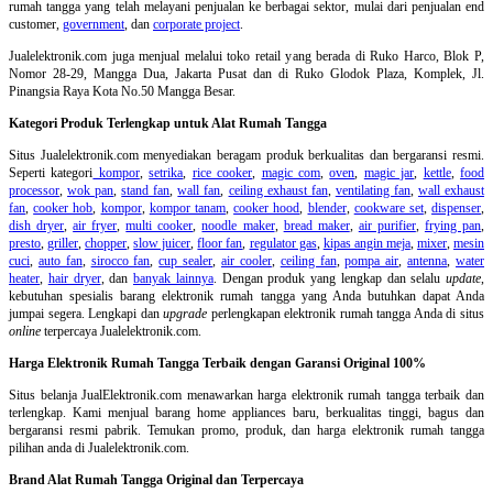
rumah tangga yang telah melayani penjualan ke berbagai sektor, mulai dari penjualan end
customer,
government
, dan
corporate project
.
Jualelektronik.com juga menjual melalui toko retail yang berada di Ruko Harco, Blok P,
Nomor 28-29, Mangga Dua, Jakarta Pusat dan di Ruko Glodok Plaza, Komplek, Jl.
Pinangsia Raya Kota No.50 Mangga Besar.
Kategori Produk Terlengkap untuk Alat Rumah Tangga
Situs Jualelektronik.com menyediakan beragam produk berkualitas dan bergaransi resmi.
Seperti kategori
kompor
,
setrika
,
rice cooker
,
magic com
,
oven
,
magic jar
,
kettle
,
food
processor
,
wok pan
,
stand fan
,
wall fan
,
ceiling exhaust fan
,
ventilating fan
,
wall exhaust
fan
,
cooker hob
,
kompor
,
kompor tanam
,
cooker hood
,
blender
,
cookware set
,
dispenser
,
dish dryer
,
air fryer
,
multi cooker
,
noodle maker
,
bread maker
,
air purifier
,
frying pan
,
presto
,
griller
,
chopper
,
slow juicer
,
floor fan
,
regulator gas
,
kipas angin meja
,
mixer
,
mesin
cuci
,
auto fan
,
sirocco fan
,
cup sealer
,
air cooler
,
ceiling fan
,
pompa air
,
antenna
,
water
heater
,
hair dryer
, dan
banyak lainnya
. Dengan produk yang lengkap dan selalu
update
,
kebutuhan spesialis barang elektronik rumah tangga yang Anda butuhkan dapat Anda
jumpai segera. Lengkapi dan
upgrade
perlengkapan elektronik rumah tangga Anda di situs
online
terpercaya Jualelektronik.com.
Harga Elektronik Rumah Tangga Terbaik dengan Garansi Original 100%
Situs belanja
JualElektronik.com menawarkan harga elektronik rumah tangga terbaik dan
terlengkap. Kami menjual barang home appliances baru, berkualitas tinggi, bagus dan
bergaransi resmi pabrik. Temukan promo, produk, dan harga elektronik rumah tangga
pilihan anda di Jualelektronik.com.
Brand Alat Rumah Tangga Original dan Terpercaya