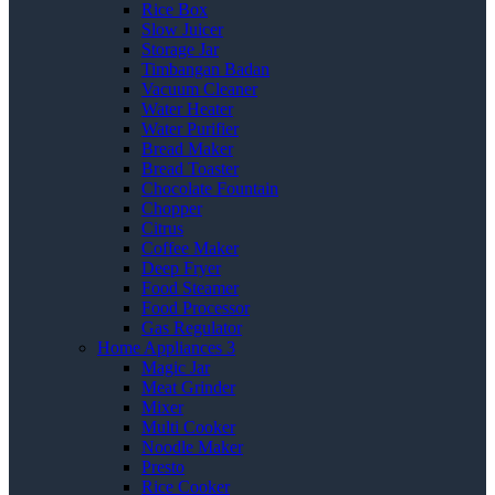
Rice Box
Slow Juicer
Storage Jar
Timbangan Badan
Vacuum Cleaner
Water Heater
Water Purifier
Bread Maker
Bread Toaster
Chocolate Fountain
Chopper
Citrus
Coffee Maker
Deep Fryer
Food Steamer
Food Processor
Gas Regulator
Home Appliances 3
Magic Jar
Meat Grinder
Mixer
Multi Cooker
Noodle Maker
Presto
Rice Cooker