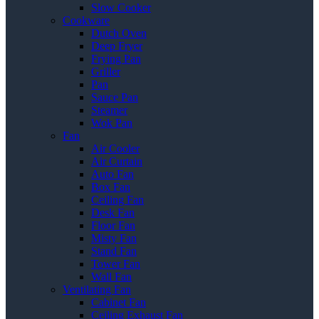
Slow Cooker
Cookware
Dutch Oven
Deep Fryer
Frying Pan
Griller
Pan
Sauce Pan
Steamer
Wok Pan
Fan
Air Cooler
Air Curtain
Auto Fan
Box Fan
Ceiling Fan
Desk Fan
Floor Fan
Misty Fan
Stand Fan
Tower Fan
Wall Fan
Ventilating Fan
Cabinet Fan
Ceiling Exhaust Fan