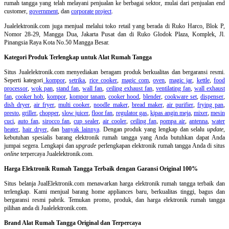
rumah tangga yang telah melayani penjualan ke berbagai sektor, mulai dari penjualan end
customer,
government
, dan
corporate project
.
Jualelektronik.com juga menjual melalui toko retail yang berada di Ruko Harco, Blok P,
Nomor 28-29, Mangga Dua, Jakarta Pusat dan di Ruko Glodok Plaza, Komplek, Jl.
Pinangsia Raya Kota No.50 Mangga Besar.
Kategori Produk Terlengkap untuk Alat Rumah Tangga
Situs Jualelektronik.com menyediakan beragam produk berkualitas dan bergaransi resmi.
Seperti kategori
kompor
,
setrika
,
rice cooker
,
magic com
,
oven
,
magic jar
,
kettle
,
food
processor
,
wok pan
,
stand fan
,
wall fan
,
ceiling exhaust fan
,
ventilating fan
,
wall exhaust
fan
,
cooker hob
,
kompor
,
kompor tanam
,
cooker hood
,
blender
,
cookware set
,
dispenser
,
dish dryer
,
air fryer
,
multi cooker
,
noodle maker
,
bread maker
,
air purifier
,
frying pan
,
presto
,
griller
,
chopper
,
slow juicer
,
floor fan
,
regulator gas
,
kipas angin meja
,
mixer
,
mesin
cuci
,
auto fan
,
sirocco fan
,
cup sealer
,
air cooler
,
ceiling fan
,
pompa air
,
antenna
,
water
heater
,
hair dryer
, dan
banyak lainnya
. Dengan produk yang lengkap dan selalu
update
,
kebutuhan spesialis barang elektronik rumah tangga yang Anda butuhkan dapat Anda
jumpai segera. Lengkapi dan
upgrade
perlengkapan elektronik rumah tangga Anda di situs
online
terpercaya Jualelektronik.com.
Harga Elektronik Rumah Tangga Terbaik dengan Garansi Original 100%
Situs belanja
JualElektronik.com menawarkan harga elektronik rumah tangga terbaik dan
terlengkap. Kami menjual barang home appliances baru, berkualitas tinggi, bagus dan
bergaransi resmi pabrik. Temukan promo, produk, dan harga elektronik rumah tangga
pilihan anda di Jualelektronik.com.
Brand Alat Rumah Tangga Original dan Terpercaya