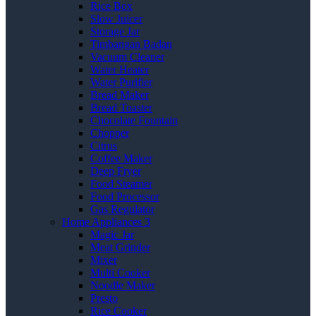
Rice Box
Slow Juicer
Storage Jar
Timbangan Badan
Vacuum Cleaner
Water Heater
Water Purifier
Bread Maker
Bread Toaster
Chocolate Fountain
Chopper
Citrus
Coffee Maker
Deep Fryer
Food Steamer
Food Processor
Gas Regulator
Home Appliances 3
Magic Jar
Meat Grinder
Mixer
Multi Cooker
Noodle Maker
Presto
Rice Cooker