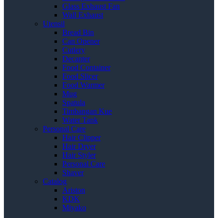
Glass Exhaust Fan
Wall Exhaust
Utensil
Bread Bin
Can Opener
Cutlery
Decanter
Food Container
Food Slicer
Food Warmer
Mug
Spatula
Timbangan Kue
Water Tank
Personal Care
Hair Clipper
Hair Dryer
Hair Styler
Personal Care
Shaver
Catalog
Ariston
KDK
Miyako