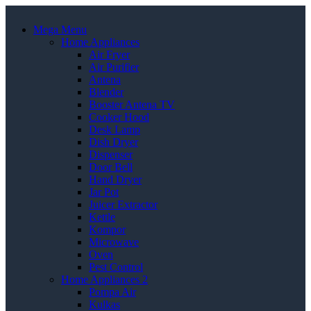
Mega Menu
Home Appliances
Air Fryer
Air Purifier
Antena
Blender
Booster Antena TV
Cooker Hood
Desk Lamp
Dish Dryer
Dispenser
Door Bell
Hand Dryer
Jar Pot
Juicer Extractor
Kettle
Kompor
Microwave
Oven
Pest Control
Home Appliances 2
Pompa Air
Kulkas