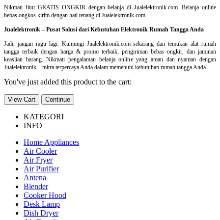
Nikmati fitur GRATIS ONGKIR dengan belanja di Jualelektronik.com. Belanja online
bebas ongkos kirim dengan hati tenang di Jualelektronik.com.
Jualelektronik – Pusat Solusi dari Kebutuhan Elektronik Rumah Tangga Anda
Jadi, jangan ragu lagi. Kunjungi Jualelektronik.com sekarang dan temukan alat rumah
tangga terbaik dengan harga & promo terbaik, pengiriman bebas ongkir, dan jaminan
keaslian barang. Nikmati pengalaman belanja online yang aman dan nyaman dengan
Jualelektronik – mitra terpercaya Anda dalam memenuhi kebutuhan rumah tangga Anda.
You've just added this product to the cart:
View Cart
Continue
KATEGORI
INFO
Home Appliances
Air Cooler
Air Fryer
Air Purifier
Antena
Blender
Cooker Hood
Desk Lamp
Dish Dryer