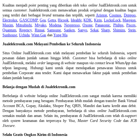
Kualitas menjadi
point
penting yang diberikan oleh toko
online
JualElektronik.com untuk
semua
customer.
Jualelektronik.com menawarkan produk
original
dengan kualitas bagus
yang terdiri dari berbagai
brand
ternama dan terpilih, seperti
Ariston
,
Cosmos
,
Denpoo
,
Electrolux
,
GASCOMP
,
Gea
,
Getra
,
Hicook
,
Idealife
,
KDK
,
Kirin
,
LocknLock
,
Maspion
,
Maxim
,
Mitsubishi
,
Miyako
,
Modena
,
Nespresso
,
Oxone
,
Panasonic
,
Philips
,
Pisces
,
Quantum
,
Regency
,
Rinnai
,
Samsung
,
Sanken
,
Sanyo
,
Sekai
,
Sharp
,
Shimizu
,
Stein
,
Sunhouse
,
Uchida
,
Winn Gas
dan
Yong Ma
.
Jualelektronik.com Melayani Pembelian ke Seluruh Indonesia
Situs Online
JualElektronik.com telah melayani pembelian ke seluruh Indonesia, seperti
pesanan dalam jumlah satuan hingga lebih.
Customer
bisa berbelanja di toko
online
JualElektronik, melalui
order
langsung di
website
maupun
via contact
lewat
WhatsApp
dan
telpon langsung
.
Hubungi kami untuk dapat mendapatkan penawaran khusus untuk
pembelian Corporate atau tender. Kami dapat menawarkan faktur pajak untuk pembelian
dalam jumlah banyak
Belanja dengan Mudah di Jualelektronik.com
Berbelanja di
website belanja online
JualElektronik.com sangat mudah karena memiliki
metode pembayaran yang beragam. Pembayaran lebih mudah dengan transfer Bank Virtual
Account BCA, Gopay, Akulaku, Shopee Pay, QRIS, Mandiri dan kartu kredit atau debit.
Dengan banyaknya metode pembayaran, berbelanja di situs
online
JualElektronik.com
semakin mudah dan aman. Selain itu, pembayaran di JualElektronik.com telah di-
support
oleh
system
keamanan dan
terpercaya
by Visa
,
Master Card Security Code
dan
JCB
J/secure
.
Selalu Gratis Ongkos Kirim di Indonesia