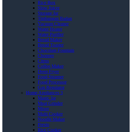
Rice Box
Slow Juicer
Storage Jar
Timbangan Badan
Vacuum Cleaner
Water Heater
Water Purifier
Bread Maker
Bread Toaster
Chocolate Fountain
Chopper
Citrus
Coffee Maker
Deep Fryer
Food Steamer
Food Processor
Gas Regulator
Home Appliances 3
Magic Jar
Meat Grinder
Mixer
Multi Cooker
Noodle Maker
Presto
Rice Cooker