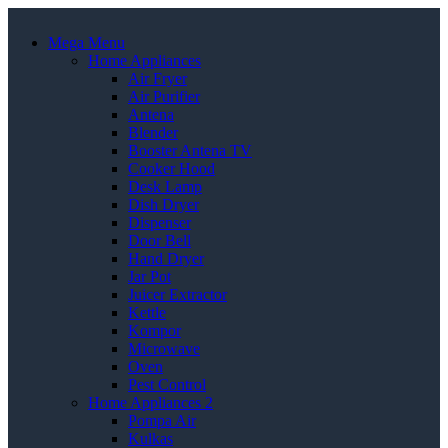
Mega Menu
Home Appliances
Air Fryer
Air Purifier
Antena
Blender
Booster Antena TV
Cooker Hood
Desk Lamp
Dish Dryer
Dispenser
Door Bell
Hand Dryer
Jar Pot
Juicer Extractor
Kettle
Kompor
Microwave
Oven
Pest Control
Home Appliances 2
Pompa Air
Kulkas