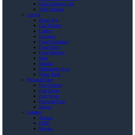
Glass Exhaust Fan
Wall Exhaust
Utensil
Bread Bin
Can Opener
Cutlery
Decanter
Food Container
Food Slicer
Food Warmer
Mug
Spatula
Timbangan Kue
Water Tank
Personal Care
Hair Clipper
Hair Dryer
Hair Styler
Personal Care
Shaver
Catalog
Ariston
KDK
Miyako