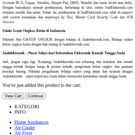
Account BCA, Gopay, Akulaku, Shopee Pay, QRIS, Mandiri dan kartu kredit atau debit.
Dengan banyaknya metode pembayaran, berbelanja di situs
online
JualElektronik.com
semakin mudah dan aman. Selain itu, pembayaran di JualElektronik.com telah di-
support
oleh
system
keamanan dan
terpercaya
by Visa
,
Master Card Security Code
dan
JCB
J/secure
.
Selalu Gratis Ongkos Kirim di Indonesia
Nikmati fitur GRATIS ONGKIR dengan belanja di Jualelektronik.com. Belanja online
bebas ongkos kirim dengan hati tenang di Jualelektronik.com.
Jualelektronik – Pusat Solusi dari Kebutuhan Elektronik Rumah Tangga Anda
Jadi, jangan ragu lagi. Kunjungi Jualelektronik.com sekarang dan temukan alat rumah
tangga terbaik dengan harga & promo terbaik, pengiriman bebas ongkir, dan jaminan
keaslian barang. Nikmati pengalaman belanja online yang aman dan nyaman dengan
Jualelektronik – mitra terpercaya Anda dalam memenuhi kebutuhan rumah tangga Anda.
You've just added this product to the cart:
View Cart
Continue
KATEGORI
INFO
Home Appliances
Air Cooler
Air Fryer