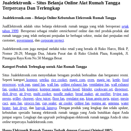
Jualelektronik – Situs Belanja Online Alat Rumah Tangga
Terpercaya Dan Terlengkap
Jualelektronik.com – Belanja Online Kebutuhan Elektronik Rumah Tangga
JualElektronik adalah
situs belanja elektronik rumah tangga
yang telah beroperasi
sejak
tahun 1999
. Beroperasi sebagai retailer
omnichannel
online dan ritel produk-produk alat
rumah tangga yang telah melayani penjualan ke berbagai sektor, mulai dari penjualan end
customer,
government
, dan
corporate project
.
Jualelektronik.com juga menjual melalui toko retail yang berada di Ruko Harco, Blok P,
Nomor 28-29, Mangga Dua, Jakarta Pusat dan di Ruko Glodok Plaza, Komplek, Jl.
Pinangsia Raya Kota No.50 Mangga Besar.
Kategori Produk Terlengkap untuk Alat Rumah Tangga
Situs Jualelektronik.com menyediakan beragam produk berkualitas dan bergaransi resmi.
Seperti kategori
kompor
,
setrika
,
rice cooker
,
magic com
,
oven
,
magic jar
,
kettle
,
food
processor
,
wok pan
,
stand fan
,
wall fan
,
ceiling exhaust fan
,
ventilating fan
,
wall exhaust
fan
,
cooker hob
,
kompor
,
kompor tanam
,
cooker hood
,
blender
,
cookware set
,
dispenser
,
dish dryer
,
air fryer
,
multi cooker
,
noodle maker
,
bread maker
,
air purifier
,
frying pan
,
presto
,
griller
,
chopper
,
slow juicer
,
floor fan
,
regulator gas
,
kipas angin meja
,
mixer
,
mesin
cuci
,
auto fan
,
sirocco fan
,
cup sealer
,
air cooler
,
ceiling fan
,
pompa air
,
antenna
,
water
heater
,
hair dryer
, dan
banyak lainnya
. Dengan produk yang lengkap dan selalu
update
,
kebutuhan spesialis barang elektronik rumah tangga yang Anda butuhkan dapat Anda
jumpai segera. Lengkapi dan
upgrade
perlengkapan elektronik rumah tangga Anda di situs
online
terpercaya Jualelektronik.com.
Harga Elektronik Rumah Tangga Terbaik dengan Garansi Original 100%