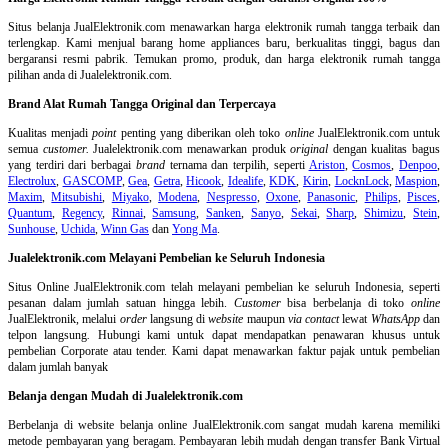
Situs belanja
JualElektronik.com menawarkan harga elektronik rumah tangga terbaik dan
terlengkap. Kami menjual barang home appliances baru, berkualitas tinggi, bagus dan
bergaransi resmi pabrik. Temukan promo, produk, dan harga elektronik rumah tangga
pilihan anda di Jualelektronik.com.
Brand Alat Rumah Tangga Original dan Terpercaya
Kualitas menjadi
point
penting yang diberikan oleh toko
online
JualElektronik.com untuk
semua
customer.
Jualelektronik.com menawarkan produk
original
dengan kualitas bagus
yang terdiri dari berbagai
brand
ternama dan terpilih, seperti
Ariston
,
Cosmos
,
Denpoo
,
Electrolux
,
GASCOMP
,
Gea
,
Getra
,
Hicook
,
Idealife
,
KDK
,
Kirin
,
LocknLock
,
Maspion
,
Maxim
,
Mitsubishi
,
Miyako
,
Modena
,
Nespresso
,
Oxone
,
Panasonic
,
Philips
,
Pisces
,
Quantum
,
Regency
,
Rinnai
,
Samsung
,
Sanken
,
Sanyo
,
Sekai
,
Sharp
,
Shimizu
,
Stein
,
Sunhouse
,
Uchida
,
Winn Gas
dan
Yong Ma
.
Jualelektronik.com Melayani Pembelian ke Seluruh Indonesia
Situs Online
JualElektronik.com telah melayani pembelian ke seluruh Indonesia, seperti
pesanan dalam jumlah satuan hingga lebih.
Customer
bisa berbelanja di toko
online
JualElektronik, melalui
order
langsung di
website
maupun
via contact
lewat
WhatsApp
dan
telpon langsung
.
Hubungi kami untuk dapat mendapatkan penawaran khusus untuk
pembelian Corporate atau tender. Kami dapat menawarkan faktur pajak untuk pembelian
dalam jumlah banyak
Belanja dengan Mudah di Jualelektronik.com
Berbelanja di
website belanja online
JualElektronik.com sangat mudah karena memiliki
metode pembayaran yang beragam. Pembayaran lebih mudah dengan transfer Bank Virtual