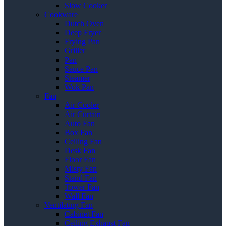
Slow Cooker
Cookware
Dutch Oven
Deep Fryer
Frying Pan
Griller
Pan
Sauce Pan
Steamer
Wok Pan
Fan
Air Cooler
Air Curtain
Auto Fan
Box Fan
Ceiling Fan
Desk Fan
Floor Fan
Misty Fan
Stand Fan
Tower Fan
Wall Fan
Ventilating Fan
Cabinet Fan
Ceiling Exhaust Fan