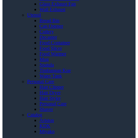
Glass Exhaust Fan
Wall Exhaust
Utensil
Bread Bin
Can Opener
Cutlery
Decanter
Food Container
Food Slicer
Food Warmer
Mug
Spatula
Timbangan Kue
Water Tank
Personal Care
Hair Clipper
Hair Dryer
Hair Styler
Personal Care
Shaver
Catalog
Ariston
KDK
Miyako