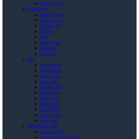
Slow Cooker
Cookware
Dutch Oven
Deep Fryer
Frying Pan
Griller
Pan
Sauce Pan
Steamer
Wok Pan
Fan
Air Cooler
Air Curtain
Auto Fan
Box Fan
Ceiling Fan
Desk Fan
Floor Fan
Misty Fan
Stand Fan
Tower Fan
Wall Fan
Ventilating Fan
Cabinet Fan
Ceiling Exhaust Fan