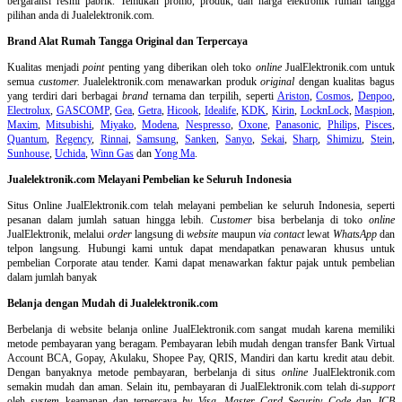
bergaransi resmi pabrik. Temukan promo, produk, dan harga elektronik rumah tangga
pilihan anda di Jualelektronik.com.
Brand Alat Rumah Tangga Original dan Terpercaya
Kualitas menjadi
point
penting yang diberikan oleh toko
online
JualElektronik.com untuk
semua
customer.
Jualelektronik.com menawarkan produk
original
dengan kualitas bagus
yang terdiri dari berbagai
brand
ternama dan terpilih, seperti
Ariston
,
Cosmos
,
Denpoo
,
Electrolux
,
GASCOMP
,
Gea
,
Getra
,
Hicook
,
Idealife
,
KDK
,
Kirin
,
LocknLock
,
Maspion
,
Maxim
,
Mitsubishi
,
Miyako
,
Modena
,
Nespresso
,
Oxone
,
Panasonic
,
Philips
,
Pisces
,
Quantum
,
Regency
,
Rinnai
,
Samsung
,
Sanken
,
Sanyo
,
Sekai
,
Sharp
,
Shimizu
,
Stein
,
Sunhouse
,
Uchida
,
Winn Gas
dan
Yong Ma
.
Jualelektronik.com Melayani Pembelian ke Seluruh Indonesia
Situs Online
JualElektronik.com telah melayani pembelian ke seluruh Indonesia, seperti
pesanan dalam jumlah satuan hingga lebih.
Customer
bisa berbelanja di toko
online
JualElektronik, melalui
order
langsung di
website
maupun
via contact
lewat
WhatsApp
dan
telpon langsung
.
Hubungi kami untuk dapat mendapatkan penawaran khusus untuk
pembelian Corporate atau tender. Kami dapat menawarkan faktur pajak untuk pembelian
dalam jumlah banyak
Belanja dengan Mudah di Jualelektronik.com
Berbelanja di
website belanja online
JualElektronik.com sangat mudah karena memiliki
metode pembayaran yang beragam. Pembayaran lebih mudah dengan transfer Bank Virtual
Account BCA, Gopay, Akulaku, Shopee Pay, QRIS, Mandiri dan kartu kredit atau debit.
Dengan banyaknya metode pembayaran, berbelanja di situs
online
JualElektronik.com
semakin mudah dan aman. Selain itu, pembayaran di JualElektronik.com telah di-
support
oleh
system
keamanan dan
terpercaya
by Visa
,
Master Card Security Code
dan
JCB