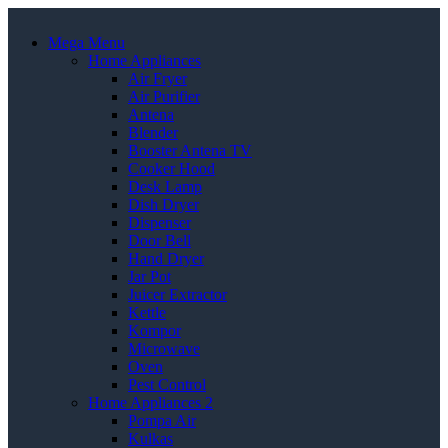
Mega Menu
Home Appliances
Air Fryer
Air Purifier
Antena
Blender
Booster Antena TV
Cooker Hood
Desk Lamp
Dish Dryer
Dispenser
Door Bell
Hand Dryer
Jar Pot
Juicer Extractor
Kettle
Kompor
Microwave
Oven
Pest Control
Home Appliances 2
Pompa Air
Kulkas