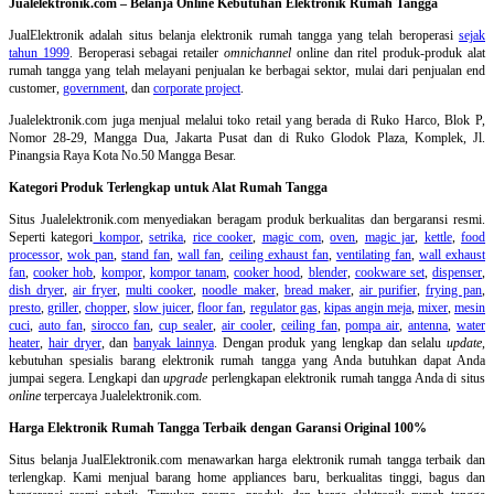
Jualelektronik.com – Belanja Online Kebutuhan Elektronik Rumah Tangga
JualElektronik adalah
situs belanja elektronik rumah tangga
yang telah beroperasi
sejak
tahun 1999
. Beroperasi sebagai retailer
omnichannel
online dan ritel produk-produk alat
rumah tangga yang telah melayani penjualan ke berbagai sektor, mulai dari penjualan end
customer,
government
, dan
corporate project
.
Jualelektronik.com juga menjual melalui toko retail yang berada di Ruko Harco, Blok P,
Nomor 28-29, Mangga Dua, Jakarta Pusat dan di Ruko Glodok Plaza, Komplek, Jl.
Pinangsia Raya Kota No.50 Mangga Besar.
Kategori Produk Terlengkap untuk Alat Rumah Tangga
Situs Jualelektronik.com menyediakan beragam produk berkualitas dan bergaransi resmi.
Seperti kategori
kompor
,
setrika
,
rice cooker
,
magic com
,
oven
,
magic jar
,
kettle
,
food
processor
,
wok pan
,
stand fan
,
wall fan
,
ceiling exhaust fan
,
ventilating fan
,
wall exhaust
fan
,
cooker hob
,
kompor
,
kompor tanam
,
cooker hood
,
blender
,
cookware set
,
dispenser
,
dish dryer
,
air fryer
,
multi cooker
,
noodle maker
,
bread maker
,
air purifier
,
frying pan
,
presto
,
griller
,
chopper
,
slow juicer
,
floor fan
,
regulator gas
,
kipas angin meja
,
mixer
,
mesin
cuci
,
auto fan
,
sirocco fan
,
cup sealer
,
air cooler
,
ceiling fan
,
pompa air
,
antenna
,
water
heater
,
hair dryer
, dan
banyak lainnya
. Dengan produk yang lengkap dan selalu
update
,
kebutuhan spesialis barang elektronik rumah tangga yang Anda butuhkan dapat Anda
jumpai segera. Lengkapi dan
upgrade
perlengkapan elektronik rumah tangga Anda di situs
online
terpercaya Jualelektronik.com.
Harga Elektronik Rumah Tangga Terbaik dengan Garansi Original 100%
Situs belanja
JualElektronik.com menawarkan harga elektronik rumah tangga terbaik dan
terlengkap. Kami menjual barang home appliances baru, berkualitas tinggi, bagus dan