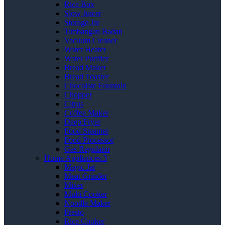
Rice Box
Slow Juicer
Storage Jar
Timbangan Badan
Vacuum Cleaner
Water Heater
Water Purifier
Bread Maker
Bread Toaster
Chocolate Fountain
Chopper
Citrus
Coffee Maker
Deep Fryer
Food Steamer
Food Processor
Gas Regulator
Home Appliances 3
Magic Jar
Meat Grinder
Mixer
Multi Cooker
Noodle Maker
Presto
Rice Cooker