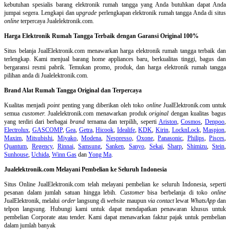
kebutuhan spesialis barang elektronik rumah tangga yang Anda butuhkan dapat Anda
jumpai segera. Lengkapi dan
upgrade
perlengkapan elektronik rumah tangga Anda di situs
online
terpercaya Jualelektronik.com.
Harga Elektronik Rumah Tangga Terbaik dengan Garansi Original 100%
Situs belanja
JualElektronik.com menawarkan harga elektronik rumah tangga terbaik dan
terlengkap. Kami menjual barang home appliances baru, berkualitas tinggi, bagus dan
bergaransi resmi pabrik. Temukan promo, produk, dan harga elektronik rumah tangga
pilihan anda di Jualelektronik.com.
Brand Alat Rumah Tangga Original dan Terpercaya
Kualitas menjadi
point
penting yang diberikan oleh toko
online
JualElektronik.com untuk
semua
customer.
Jualelektronik.com menawarkan produk
original
dengan kualitas bagus
yang terdiri dari berbagai
brand
ternama dan terpilih, seperti
Ariston
,
Cosmos
,
Denpoo
,
Electrolux
,
GASCOMP
,
Gea
,
Getra
,
Hicook
,
Idealife
,
KDK
,
Kirin
,
LocknLock
,
Maspion
,
Maxim
,
Mitsubishi
,
Miyako
,
Modena
,
Nespresso
,
Oxone
,
Panasonic
,
Philips
,
Pisces
,
Quantum
,
Regency
,
Rinnai
,
Samsung
,
Sanken
,
Sanyo
,
Sekai
,
Sharp
,
Shimizu
,
Stein
,
Sunhouse
,
Uchida
,
Winn Gas
dan
Yong Ma
.
Jualelektronik.com Melayani Pembelian ke Seluruh Indonesia
Situs Online
JualElektronik.com telah melayani pembelian ke seluruh Indonesia, seperti
pesanan dalam jumlah satuan hingga lebih.
Customer
bisa berbelanja di toko
online
JualElektronik, melalui
order
langsung di
website
maupun
via contact
lewat
WhatsApp
dan
telpon langsung
.
Hubungi kami untuk dapat mendapatkan penawaran khusus untuk
pembelian Corporate atau tender. Kami dapat menawarkan faktur pajak untuk pembelian
dalam jumlah banyak