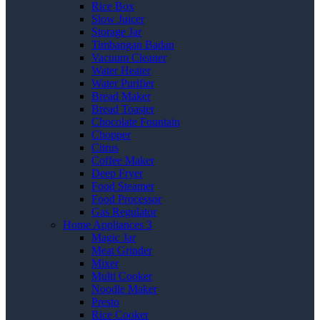
Rice Box
Slow Juicer
Storage Jar
Timbangan Badan
Vacuum Cleaner
Water Heater
Water Purifier
Bread Maker
Bread Toaster
Chocolate Fountain
Chopper
Citrus
Coffee Maker
Deep Fryer
Food Steamer
Food Processor
Gas Regulator
Home Appliances 3
Magic Jar
Meat Grinder
Mixer
Multi Cooker
Noodle Maker
Presto
Rice Cooker