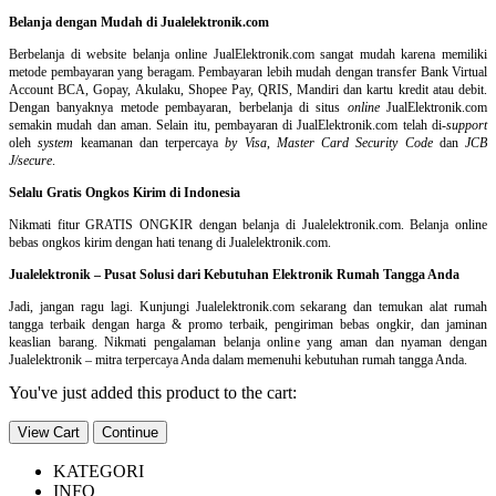
Belanja dengan Mudah di Jualelektronik.com
Berbelanja di
website belanja online
JualElektronik.com sangat mudah karena memiliki
metode pembayaran yang beragam. Pembayaran lebih mudah dengan transfer Bank Virtual
Account BCA, Gopay, Akulaku, Shopee Pay, QRIS, Mandiri dan kartu kredit atau debit.
Dengan banyaknya metode pembayaran, berbelanja di situs
online
JualElektronik.com
semakin mudah dan aman. Selain itu, pembayaran di JualElektronik.com telah di-
support
oleh
system
keamanan dan
terpercaya
by Visa
,
Master Card Security Code
dan
JCB
J/secure
.
Selalu Gratis Ongkos Kirim di Indonesia
Nikmati fitur GRATIS ONGKIR dengan belanja di Jualelektronik.com. Belanja online
bebas ongkos kirim dengan hati tenang di Jualelektronik.com.
Jualelektronik – Pusat Solusi dari Kebutuhan Elektronik Rumah Tangga Anda
Jadi, jangan ragu lagi. Kunjungi Jualelektronik.com sekarang dan temukan alat rumah
tangga terbaik dengan harga & promo terbaik, pengiriman bebas ongkir, dan jaminan
keaslian barang. Nikmati pengalaman belanja online yang aman dan nyaman dengan
Jualelektronik – mitra terpercaya Anda dalam memenuhi kebutuhan rumah tangga Anda.
You've just added this product to the cart:
View Cart
Continue
KATEGORI
INFO