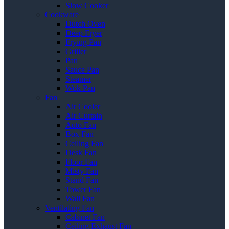
Slow Cooker
Cookware
Dutch Oven
Deep Fryer
Frying Pan
Griller
Pan
Sauce Pan
Steamer
Wok Pan
Fan
Air Cooler
Air Curtain
Auto Fan
Box Fan
Ceiling Fan
Desk Fan
Floor Fan
Misty Fan
Stand Fan
Tower Fan
Wall Fan
Ventilating Fan
Cabinet Fan
Ceiling Exhaust Fan