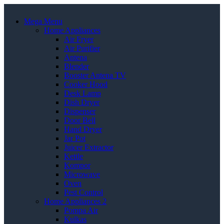
Mega Menu
Home Appliances
Air Fryer
Air Purifier
Antena
Blender
Booster Antena TV
Cooker Hood
Desk Lamp
Dish Dryer
Dispenser
Door Bell
Hand Dryer
Jar Pot
Juicer Extractor
Kettle
Kompor
Microwave
Oven
Pest Control
Home Appliances 2
Pompa Air
Kulkas