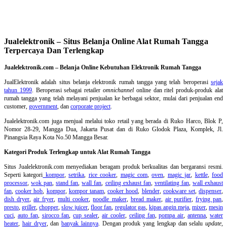
Jualelektronik – Situs Belanja Online Alat Rumah Tangga
Terpercaya Dan Terlengkap
Jualelektronik.com – Belanja Online Kebutuhan Elektronik Rumah Tangga
JualElektronik adalah
situs belanja elektronik rumah tangga
yang telah beroperasi
sejak
tahun 1999
. Beroperasi sebagai retailer
omnichannel
online dan ritel produk-produk alat
rumah tangga yang telah melayani penjualan ke berbagai sektor, mulai dari penjualan end
customer,
government
, dan
corporate project
.
Jualelektronik.com juga menjual melalui toko retail yang berada di Ruko Harco, Blok P,
Nomor 28-29, Mangga Dua, Jakarta Pusat dan di Ruko Glodok Plaza, Komplek, Jl.
Pinangsia Raya Kota No.50 Mangga Besar.
Kategori Produk Terlengkap untuk Alat Rumah Tangga
Situs Jualelektronik.com menyediakan beragam produk berkualitas dan bergaransi resmi.
Seperti kategori
kompor
,
setrika
,
rice cooker
,
magic com
,
oven
,
magic jar
,
kettle
,
food
processor
,
wok pan
,
stand fan
,
wall fan
,
ceiling exhaust fan
,
ventilating fan
,
wall exhaust
fan
,
cooker hob
,
kompor
,
kompor tanam
,
cooker hood
,
blender
,
cookware set
,
dispenser
,
dish dryer
,
air fryer
,
multi cooker
,
noodle maker
,
bread maker
,
air purifier
,
frying pan
,
presto
,
griller
,
chopper
,
slow juicer
,
floor fan
,
regulator gas
,
kipas angin meja
,
mixer
,
mesin
cuci
,
auto fan
,
sirocco fan
,
cup sealer
,
air cooler
,
ceiling fan
,
pompa air
,
antenna
,
water
heater
,
hair dryer
, dan
banyak lainnya
. Dengan produk yang lengkap dan selalu
update
,