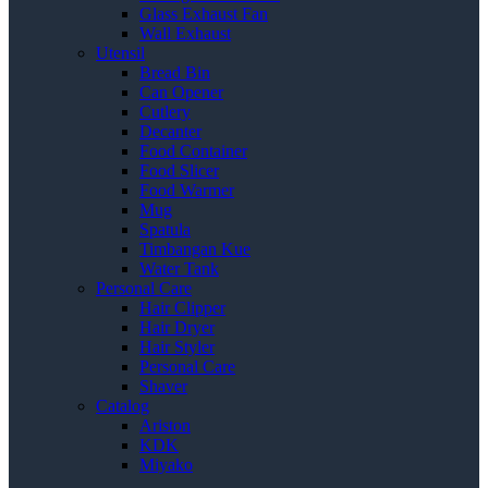
Glass Exhaust Fan
Wall Exhaust
Utensil
Bread Bin
Can Opener
Cutlery
Decanter
Food Container
Food Slicer
Food Warmer
Mug
Spatula
Timbangan Kue
Water Tank
Personal Care
Hair Clipper
Hair Dryer
Hair Styler
Personal Care
Shaver
Catalog
Ariston
KDK
Miyako