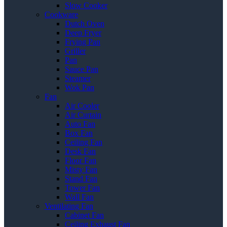
Slow Cooker
Cookware
Dutch Oven
Deep Fryer
Frying Pan
Griller
Pan
Sauce Pan
Steamer
Wok Pan
Fan
Air Cooler
Air Curtain
Auto Fan
Box Fan
Ceiling Fan
Desk Fan
Floor Fan
Misty Fan
Stand Fan
Tower Fan
Wall Fan
Ventilating Fan
Cabinet Fan
Ceiling Exhaust Fan