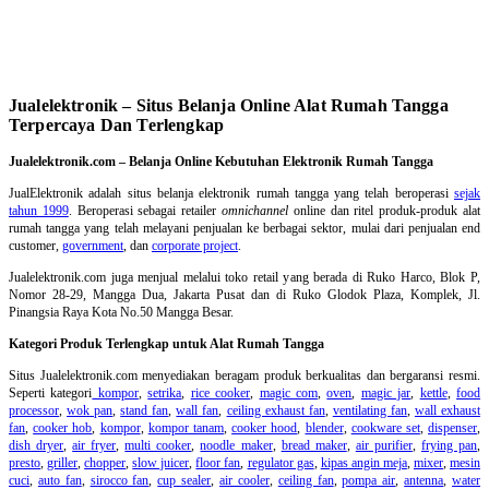
Jualelektronik – Situs Belanja Online Alat Rumah Tangga
Terpercaya Dan Terlengkap
Jualelektronik.com – Belanja Online Kebutuhan Elektronik Rumah Tangga
JualElektronik adalah
situs belanja elektronik rumah tangga
yang telah beroperasi
sejak
tahun 1999
. Beroperasi sebagai retailer
omnichannel
online dan ritel produk-produk alat
rumah tangga yang telah melayani penjualan ke berbagai sektor, mulai dari penjualan end
customer,
government
, dan
corporate project
.
Jualelektronik.com juga menjual melalui toko retail yang berada di Ruko Harco, Blok P,
Nomor 28-29, Mangga Dua, Jakarta Pusat dan di Ruko Glodok Plaza, Komplek, Jl.
Pinangsia Raya Kota No.50 Mangga Besar.
Kategori Produk Terlengkap untuk Alat Rumah Tangga
Situs Jualelektronik.com menyediakan beragam produk berkualitas dan bergaransi resmi.
Seperti kategori
kompor
,
setrika
,
rice cooker
,
magic com
,
oven
,
magic jar
,
kettle
,
food
processor
,
wok pan
,
stand fan
,
wall fan
,
ceiling exhaust fan
,
ventilating fan
,
wall exhaust
fan
,
cooker hob
,
kompor
,
kompor tanam
,
cooker hood
,
blender
,
cookware set
,
dispenser
,
dish dryer
,
air fryer
,
multi cooker
,
noodle maker
,
bread maker
,
air purifier
,
frying pan
,
presto
,
griller
,
chopper
,
slow juicer
,
floor fan
,
regulator gas
,
kipas angin meja
,
mixer
,
mesin
cuci
,
auto fan
,
sirocco fan
,
cup sealer
,
air cooler
,
ceiling fan
,
pompa air
,
antenna
,
water