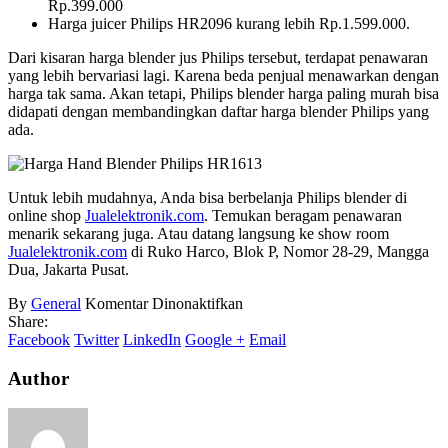
Rp.399.000
Harga juicer Philips HR2096 kurang lebih Rp.1.599.000.
Dari kisaran harga blender jus Philips tersebut, terdapat penawaran
yang lebih bervariasi lagi. Karena beda penjual menawarkan dengan
harga tak sama. Akan tetapi, Philips blender harga paling murah bisa
didapati dengan membandingkan daftar harga blender Philips yang
ada.
Untuk lebih mudahnya, Anda bisa berbelanja Philips blender di
online shop
Jualelektronik.com
. Temukan beragam penawaran
menarik sekarang juga. Atau datang langsung ke show room
Jualelektronik.com
di Ruko Harco, Blok P, Nomor 28-29, Mangga
Dua, Jakarta Pusat.
pada
By
General
Komentar Dinonaktifkan
Harga
Share:
Blender
Facebook
Twitter
LinkedIn
Google +
Email
Jus
Philips
Author