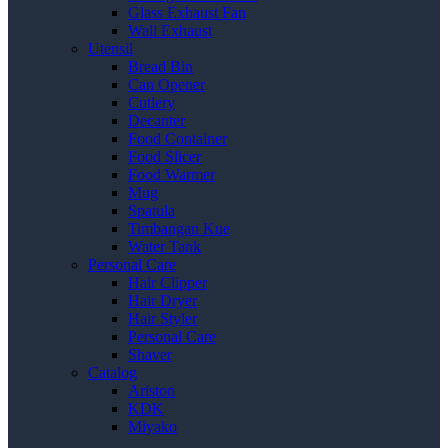
Glass Exhaust Fan
Wall Exhaust
Utensil
Bread Bin
Can Opener
Cutlery
Decanter
Food Container
Food Slicer
Food Warmer
Mug
Spatula
Timbangan Kue
Water Tank
Personal Care
Hair Clipper
Hair Dryer
Hair Styler
Personal Care
Shaver
Catalog
Ariston
KDK
Miyako