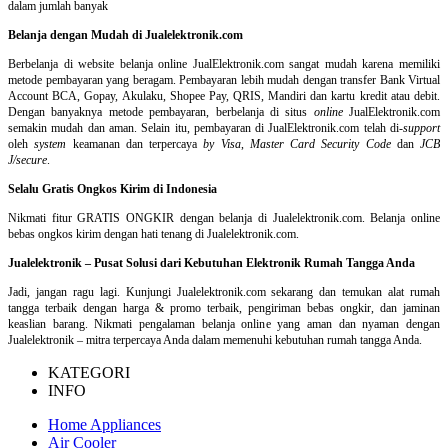
dalam jumlah banyak
Belanja dengan Mudah di Jualelektronik.com
Berbelanja di
website belanja online
JualElektronik.com sangat mudah karena memiliki
metode pembayaran yang beragam. Pembayaran lebih mudah dengan transfer Bank Virtual
Account BCA, Gopay, Akulaku, Shopee Pay, QRIS, Mandiri dan kartu kredit atau debit.
Dengan banyaknya metode pembayaran, berbelanja di situs
online
JualElektronik.com
semakin mudah dan aman. Selain itu, pembayaran di JualElektronik.com telah di-
support
oleh
system
keamanan dan
terpercaya
by Visa
,
Master Card Security Code
dan
JCB
J/secure
.
Selalu Gratis Ongkos Kirim di Indonesia
Nikmati fitur GRATIS ONGKIR dengan belanja di Jualelektronik.com. Belanja online
bebas ongkos kirim dengan hati tenang di Jualelektronik.com.
Jualelektronik – Pusat Solusi dari Kebutuhan Elektronik Rumah Tangga Anda
Jadi, jangan ragu lagi. Kunjungi Jualelektronik.com sekarang dan temukan alat rumah
tangga terbaik dengan harga & promo terbaik, pengiriman bebas ongkir, dan jaminan
keaslian barang. Nikmati pengalaman belanja online yang aman dan nyaman dengan
Jualelektronik – mitra terpercaya Anda dalam memenuhi kebutuhan rumah tangga Anda.
KATEGORI
INFO
Home Appliances
Air Cooler