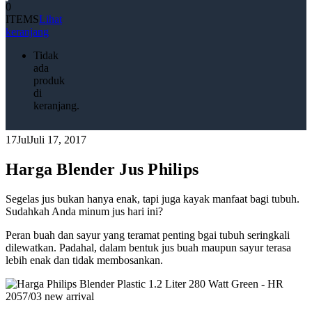
0
ITEMS
Lihat
keranjang
Tidak
ada
produk
di
keranjang.
17
Jul
Juli 17, 2017
Harga Blender Jus Philips
Segelas jus bukan hanya enak, tapi juga kayak manfaat bagi tubuh.
Sudahkah Anda minum jus hari ini?
Peran buah dan sayur yang teramat penting bgai tubuh seringkali
dilewatkan. Padahal, dalam bentuk jus buah maupun sayur terasa
lebih enak dan tidak membosankan.