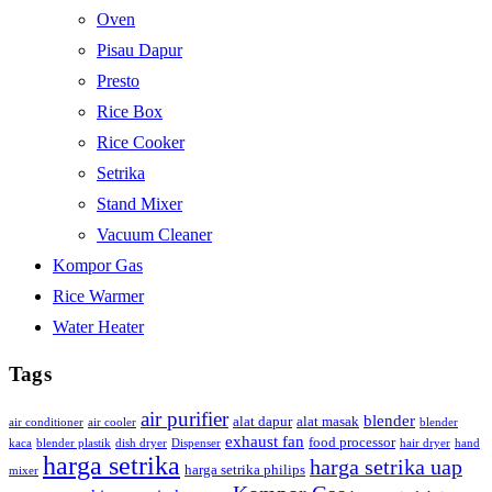
Oven
Pisau Dapur
Presto
Rice Box
Rice Cooker
Setrika
Stand Mixer
Vacuum Cleaner
Kompor Gas
Rice Warmer
Water Heater
Tags
air purifier
blender
alat dapur
alat masak
air conditioner
air cooler
blender
exhaust fan
food processor
kaca
blender plastik
dish dryer
Dispenser
hair dryer
hand
harga setrika
harga setrika uap
harga setrika philips
mixer