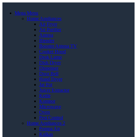
Mega Menu
Home Appliances
Air Fryer
Air Purifier
Antena
Blender
Booster Antena TV
Cooker Hood
Desk Lamp
Dish Dryer
Dispenser
Door Bell
Hand Dryer
Jar Pot
Juicer Extractor
Kettle
Kompor
Microwave
Oven
Pest Control
Home Appliances 2
Pompa Air
Kulkas