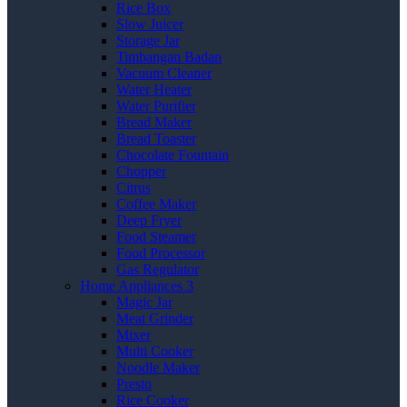
Rice Box
Slow Juicer
Storage Jar
Timbangan Badan
Vacuum Cleaner
Water Heater
Water Purifier
Bread Maker
Bread Toaster
Chocolate Fountain
Chopper
Citrus
Coffee Maker
Deep Fryer
Food Steamer
Food Processor
Gas Regulator
Home Appliances 3
Magic Jar
Meat Grinder
Mixer
Multi Cooker
Noodle Maker
Presto
Rice Cooker