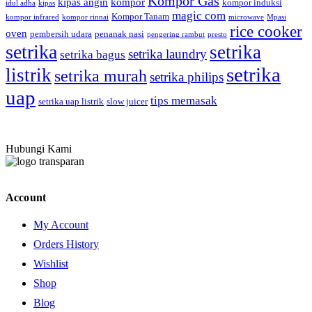
Kompor Gas
kipas angin
kompor
kompor induksi
idul adha
kipas
magic com
Kompor Tanam
kompor infrared
kompor rinnai
microwave
Mpasi
rice cooker
oven
pembersih udara
penanak nasi
pengering rambut
presto
setrika
setrika
setrika laundry
setrika bagus
setrika
listrik
setrika murah
setrika philips
uap
tips memasak
setrika uap listrik
slow juicer
Hubungi Kami
Account
My Account
Orders History
Wishlist
Shop
Blog