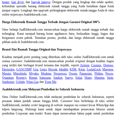
heater
,
hair dryer
, dan
banyak lainnya
. Dengan produk yang lengkap dan selalu
update
,
kebutuhan spesialis barang elektronik rumah tangga yang Anda butuhkan dapat Anda
jumpai segera. Lengkapi dan
upgrade
perlengkapan elektronik rumah tangga Anda di situs
online
terpercaya Jualelektronik.com.
Harga Elektronik Rumah Tangga Terbaik dengan Garansi Original 100%
Situs belanja
JualElektronik.com menawarkan harga elektronik rumah tangga terbaik dan
terlengkap. Kami menjual barang home appliances baru, berkualitas tinggi, bagus dan
bergaransi resmi pabrik. Temukan promo, produk, dan harga elektronik rumah tangga
pilihan anda di Jualelektronik.com.
Brand Alat Rumah Tangga Original dan Terpercaya
Kualitas menjadi
point
penting yang diberikan oleh toko
online
JualElektronik.com untuk
semua
customer.
Jualelektronik.com menawarkan produk
original
dengan kualitas bagus
yang terdiri dari berbagai
brand
ternama dan terpilih, seperti
Ariston
,
Cosmos
,
Denpoo
,
Electrolux
,
GASCOMP
,
Gea
,
Getra
,
Hicook
,
Idealife
,
KDK
,
Kirin
,
LocknLock
,
Maspion
,
Maxim
,
Mitsubishi
,
Miyako
,
Modena
,
Nespresso
,
Oxone
,
Panasonic
,
Philips
,
Pisces
,
Quantum
,
Regency
,
Rinnai
,
Samsung
,
Sanken
,
Sanyo
,
Sekai
,
Sharp
,
Shimizu
,
Stein
,
Sunhouse
,
Uchida
,
Winn Gas
dan
Yong Ma
.
Jualelektronik.com Melayani Pembelian ke Seluruh Indonesia
Situs Online
JualElektronik.com telah melayani pembelian ke seluruh Indonesia, seperti
pesanan dalam jumlah satuan hingga lebih.
Customer
bisa berbelanja di toko
online
JualElektronik, melalui
order
langsung di
website
maupun
via contact
lewat
WhatsApp
dan
telpon langsung
.
Hubungi kami untuk dapat mendapatkan penawaran khusus untuk
pembelian Corporate atau tender. Kami dapat menawarkan faktur pajak untuk pembelian