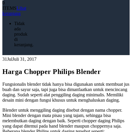
0
ITEMS
Lihat
keranjang
Tidak
ada
produk
di
keranjang.
31
Jul
Juli 31, 2017
Harga Chopper Philips Blender
Fungsionalis blender tidak hanya bisa digunakan untuk membuat jus
buah dan sayur saja, tapi juga bisa dimanfaatkan untuk mencincang
daging. Sudah seperti alat penggiling daging minimalis. Memiliki
desain mini dengan fungsi khusus untuk menghaluskan daging.
Blender untuk menggiling daging disebut dengan nama chopper.
Mini blender dengan mata pisau yang tajam, sehingga bisa
melembutkan daging dengan baik. Seperti chopper daging Philips
yang dapat ditemui pada hand blender maupun choppernya saja.
Beberapa blender Philips untuk daging tersebut seperti: