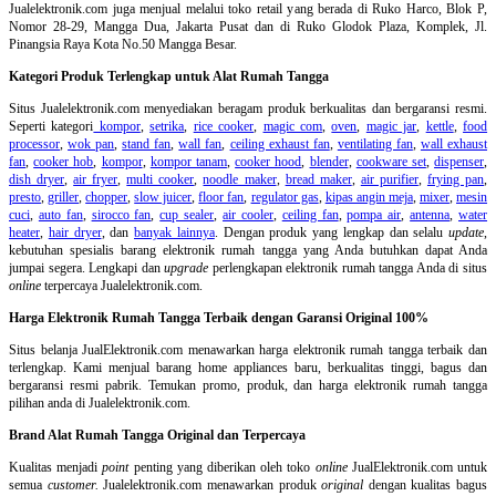
Jualelektronik.com juga menjual melalui toko retail yang berada di Ruko Harco, Blok P,
Nomor 28-29, Mangga Dua, Jakarta Pusat dan di Ruko Glodok Plaza, Komplek, Jl.
Pinangsia Raya Kota No.50 Mangga Besar.
Kategori Produk Terlengkap untuk Alat Rumah Tangga
Situs Jualelektronik.com menyediakan beragam produk berkualitas dan bergaransi resmi.
Seperti kategori
kompor
,
setrika
,
rice cooker
,
magic com
,
oven
,
magic jar
,
kettle
,
food
processor
,
wok pan
,
stand fan
,
wall fan
,
ceiling exhaust fan
,
ventilating fan
,
wall exhaust
fan
,
cooker hob
,
kompor
,
kompor tanam
,
cooker hood
,
blender
,
cookware set
,
dispenser
,
dish dryer
,
air fryer
,
multi cooker
,
noodle maker
,
bread maker
,
air purifier
,
frying pan
,
presto
,
griller
,
chopper
,
slow juicer
,
floor fan
,
regulator gas
,
kipas angin meja
,
mixer
,
mesin
cuci
,
auto fan
,
sirocco fan
,
cup sealer
,
air cooler
,
ceiling fan
,
pompa air
,
antenna
,
water
heater
,
hair dryer
, dan
banyak lainnya
. Dengan produk yang lengkap dan selalu
update
,
kebutuhan spesialis barang elektronik rumah tangga yang Anda butuhkan dapat Anda
jumpai segera. Lengkapi dan
upgrade
perlengkapan elektronik rumah tangga Anda di situs
online
terpercaya Jualelektronik.com.
Harga Elektronik Rumah Tangga Terbaik dengan Garansi Original 100%
Situs belanja
JualElektronik.com menawarkan harga elektronik rumah tangga terbaik dan
terlengkap. Kami menjual barang home appliances baru, berkualitas tinggi, bagus dan
bergaransi resmi pabrik. Temukan promo, produk, dan harga elektronik rumah tangga
pilihan anda di Jualelektronik.com.
Brand Alat Rumah Tangga Original dan Terpercaya
Kualitas menjadi
point
penting yang diberikan oleh toko
online
JualElektronik.com untuk
semua
customer.
Jualelektronik.com menawarkan produk
original
dengan kualitas bagus