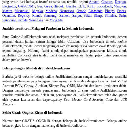
yang terdiri dari berbagai
brand
ternama dan terpilih, seperti
Ariston
,
Cosmos
,
Denpoo
,
Electrolux
,
GASCOMP
,
Gea
,
Getra
,
Hicook
,
Idealife
,
KDK
,
Kirin
,
LocknLock
,
Maspion
,
Maxim
,
Mitsubishi
,
Miyako
,
Modena
,
Nespresso
,
Oxone
,
Panasonic
,
Philips
,
Pisces
,
Quantum
,
Regency
,
Rinnai
,
Samsung
,
Sanken
,
Sanyo
,
Sekai
,
Sharp
,
Shimizu
,
Stein
,
Sunhouse
,
Uchida
,
Winn Gas
dan
Yong Ma
.
Jualelektronik.com Melayani Pembelian ke Seluruh Indonesia
Situs Online
JualElektronik.com telah melayani pembelian ke seluruh Indonesia, seperti
pesanan dalam jumlah satuan hingga lebih.
Customer
bisa berbelanja di toko
online
JualElektronik, melalui
order
langsung di
website
maupun
via contact
lewat
WhatsApp
dan
telpon langsung
.
Hubungi kami untuk dapat mendapatkan penawaran khusus untuk
pembelian Corporate atau tender. Kami dapat menawarkan faktur pajak untuk pembelian
dalam jumlah banyak
Belanja dengan Mudah di Jualelektronik.com
Berbelanja di
website belanja online
JualElektronik.com sangat mudah karena memiliki
metode pembayaran yang beragam. Pembayaran lebih mudah dengan transfer Bank Virtual
Account BCA, Gopay, Akulaku, Shopee Pay, QRIS, Mandiri dan kartu kredit atau debit.
Dengan banyaknya metode pembayaran, berbelanja di situs
online
JualElektronik.com
semakin mudah dan aman. Selain itu, pembayaran di JualElektronik.com telah di-
support
oleh
system
keamanan dan
terpercaya
by Visa
,
Master Card Security Code
dan
JCB
J/secure
.
Selalu Gratis Ongkos Kirim di Indonesia
Nikmati fitur GRATIS ONGKIR dengan belanja di Jualelektronik.com. Belanja online
bebas ongkos kirim dengan hati tenang di Jualelektronik.com.