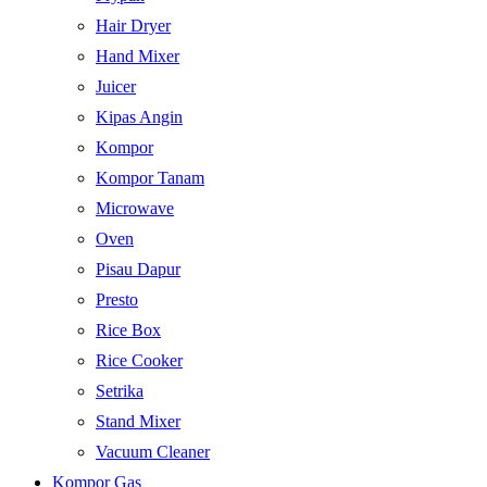
Hair Dryer
Hand Mixer
Juicer
Kipas Angin
Kompor
Kompor Tanam
Microwave
Oven
Pisau Dapur
Presto
Rice Box
Rice Cooker
Setrika
Stand Mixer
Vacuum Cleaner
Kompor Gas