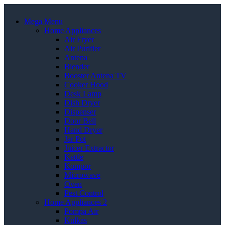
Mega Menu
Home Appliances
Air Fryer
Air Purifier
Antena
Blender
Booster Antena TV
Cooker Hood
Desk Lamp
Dish Dryer
Dispenser
Door Bell
Hand Dryer
Jar Pot
Juicer Extractor
Kettle
Kompor
Microwave
Oven
Pest Control
Home Appliances 2
Pompa Air
Kulkas