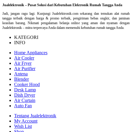
Jualelektronik – Pusat Solusi dari Kebutuhan Elektronik Rumah Tangga Anda
Jadi, jangan ragu lagi. Kunjungi Jualelektronik.com sekarang dan temukan alat rumah
tangga terbaik dengan harga & promo terbaik, pengiriman bebas ongkir, dan jaminan
keaslian barang. Nikmati pengalaman belanja online yang aman dan nyaman dengan
Jualelektronik – mitra terpercaya Anda dalam memenuhi kebutuhan rumah tangga Anda.
KATEGORI
INFO
Home Appliances
Air Cooler
Air Fryer
Air Purifier
Antena
Blender
Cooker Hood
Desk Lamp
Dish Dryer
Air Curtain
Auto Fan
Tentang Jualelektronik
My Account
Wish List
Shop