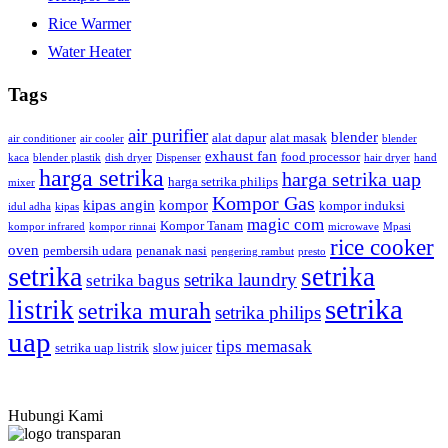
Rice Warmer
Water Heater
Tags
air purifier
blender
alat dapur
alat masak
air conditioner
air cooler
blender
exhaust fan
food processor
kaca
blender plastik
dish dryer
Dispenser
hair dryer
hand
harga setrika
harga setrika uap
harga setrika philips
mixer
Kompor Gas
kipas angin
kompor
kompor induksi
idul adha
kipas
magic com
Kompor Tanam
kompor infrared
kompor rinnai
microwave
Mpasi
rice cooker
oven
pembersih udara
penanak nasi
pengering rambut
presto
setrika
setrika
setrika laundry
setrika bagus
setrika
listrik
setrika murah
setrika philips
uap
tips memasak
setrika uap listrik
slow juicer
Hubungi Kami