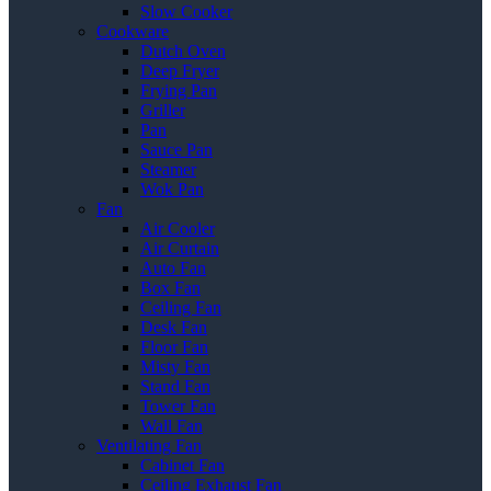
Slow Cooker
Cookware
Dutch Oven
Deep Fryer
Frying Pan
Griller
Pan
Sauce Pan
Steamer
Wok Pan
Fan
Air Cooler
Air Curtain
Auto Fan
Box Fan
Ceiling Fan
Desk Fan
Floor Fan
Misty Fan
Stand Fan
Tower Fan
Wall Fan
Ventilating Fan
Cabinet Fan
Ceiling Exhaust Fan