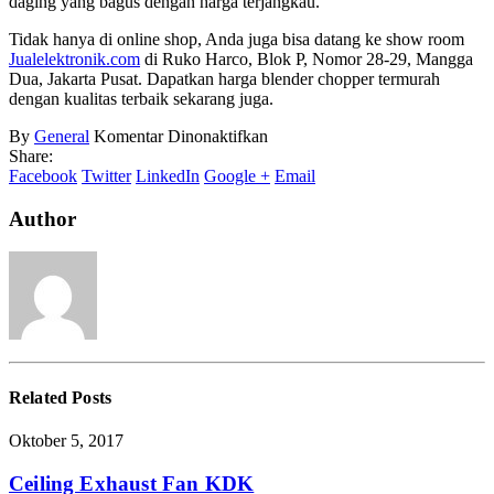
daging yang bagus dengan harga terjangkau.
Tidak hanya di online shop, Anda juga bisa datang ke show room
Jualelektronik.com
di Ruko Harco, Blok P, Nomor 28-29, Mangga
Dua, Jakarta Pusat. Dapatkan harga blender chopper termurah
dengan kualitas terbaik sekarang juga.
pada
By
General
Komentar Dinonaktifkan
Harga
Share:
Chopper
Facebook
Twitter
LinkedIn
Google +
Email
Philips
Blender
Author
Related
Posts
Oktober 5, 2017
Ceiling Exhaust Fan KDK