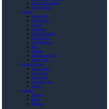
Glass Exhaust Fan
Wall Exhaust
Utensil
Bread Bin
Can Opener
Cutlery
Decanter
Food Container
Food Slicer
Food Warmer
Mug
Spatula
Timbangan Kue
Water Tank
Personal Care
Hair Clipper
Hair Dryer
Hair Styler
Personal Care
Shaver
Catalog
Ariston
KDK
Miyako