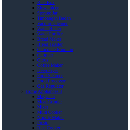
Rice Box
Slow Juicer
Storage Jar
Timbangan Badan
Vacuum Cleaner
Water Heater
Water Purifier
Bread Maker
Bread Toaster
Chocolate Fountain
Chopper
Citrus
Coffee Maker
Deep Fryer
Food Steamer
Food Processor
Gas Regulator
Home Appliances 3
Magic Jar
Meat Grinder
Mixer
Multi Cooker
Noodle Maker
Presto
Rice Cooker