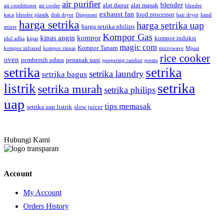
air purifier
blender
alat dapur
alat masak
air conditioner
air cooler
blender
exhaust fan
food processor
kaca
blender plastik
dish dryer
Dispenser
hair dryer
hand
harga setrika
harga setrika uap
harga setrika philips
mixer
Kompor Gas
kipas angin
kompor
kompor induksi
idul adha
kipas
magic com
Kompor Tanam
kompor infrared
kompor rinnai
microwave
Mpasi
rice cooker
oven
pembersih udara
penanak nasi
pengering rambut
presto
setrika
setrika
setrika laundry
setrika bagus
setrika
listrik
setrika murah
setrika philips
uap
tips memasak
setrika uap listrik
slow juicer
Hubungi Kami
Account
My Account
Orders History