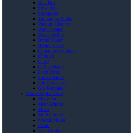
Rice Box
Slow Juicer
Storage Jar
Timbangan Badan
Vacuum Cleaner
Water Heater
Water Purifier
Bread Maker
Bread Toaster
Chocolate Fountain
Chopper
Citrus
Coffee Maker
Deep Fryer
Food Steamer
Food Processor
Gas Regulator
Home Appliances 3
Magic Jar
Meat Grinder
Mixer
Multi Cooker
Noodle Maker
Presto
Rice Cooker