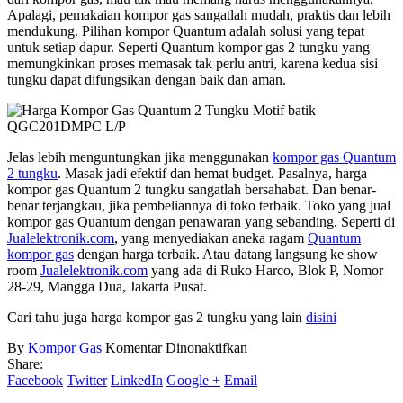
Apalagi, pemakaian kompor gas sangatlah mudah, praktis dan lebih
mendukung. Pilihan kompor Quantum adalah solusi yang tepat
untuk setiap dapur. Seperti Quantum kompor gas 2 tungku yang
memungkinkan proses memasak tak perlu antri, karena kedua sisi
tungku dapat difungsikan dengan baik dan aman.
Jelas lebih menguntungkan jika menggunakan
kompor gas Quantum
2 tungku
. Masak jadi efektif dan hemat budget. Pasalnya, harga
kompor gas Quantum 2 tungku sangatlah bersahabat. Dan benar-
benar terjangkau, jika pembeliannya di toko terbaik. Toko yang jual
kompor gas Quantum dengan penawaran yang sebanding. Seperti di
Jualelektronik.com
, yang menyediakan aneka ragam
Quantum
kompor gas
dengan harga terbaik. Atau datang langsung ke show
room
Jualelektronik.com
yang ada di Ruko Harco, Blok P, Nomor
28-29, Mangga Dua, Jakarta Pusat.
Cari tahu juga harga kompor gas 2 tungku yang lain
disini
pada
By
Kompor Gas
Komentar Dinonaktifkan
Harga
Share:
Kompor
Facebook
Twitter
LinkedIn
Google +
Email
Gas