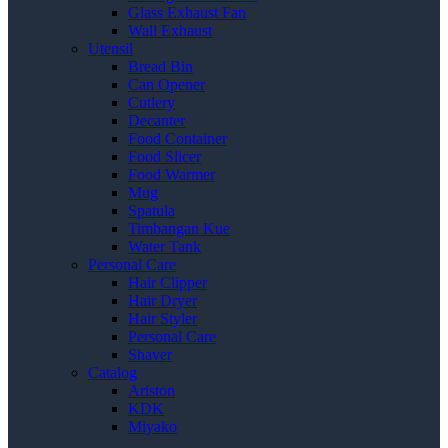
Glass Exhaust Fan
Wall Exhaust
Utensil
Bread Bin
Can Opener
Cutlery
Decanter
Food Container
Food Slicer
Food Warmer
Mug
Spatula
Timbangan Kue
Water Tank
Personal Care
Hair Clipper
Hair Dryer
Hair Styler
Personal Care
Shaver
Catalog
Ariston
KDK
Miyako