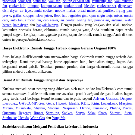
processor
,
wok pan
,
stand fan
,
wall fan
,
ceiling exhaust fan
,
ventilating fan
,
wall exhaust
fan
,
cooker hob
,
kompor
,
kompor tanam
,
cooker hood
,
blender
,
cookware set
,
dispenser
,
dish dryer
,
air fryer
,
multi cooker
,
noodle maker
,
bread maker
,
air purifier
,
frying pan
,
presto
,
griller
,
chopper
,
slow juicer
,
floor fan
,
regulator gas
,
kipas angin meja
,
mixer
,
mesin
cuci
,
auto fan
,
sirocco fan
,
cup sealer
,
air cooler
,
ceiling fan
,
pompa air
,
antenna
,
water
heater
,
hair dryer
, dan
banyak lainnya
. Dengan produk yang lengkap dan selalu
update
,
kebutuhan spesialis barang elektronik rumah tangga yang Anda butuhkan dapat Anda
jumpai segera. Lengkapi dan
upgrade
perlengkapan elektronik rumah tangga Anda di situs
online
terpercaya Jualelektronik.com.
Harga Elektronik Rumah Tangga Terbaik dengan Garansi Original 100%
Situs belanja
JualElektronik.com menawarkan harga elektronik rumah tangga terbaik dan
terlengkap. Kami menjual barang home appliances baru, berkualitas tinggi, bagus dan
bergaransi resmi pabrik. Temukan promo, produk, dan harga elektronik rumah tangga
pilihan anda di Jualelektronik.com.
Brand Alat Rumah Tangga Original dan Terpercaya
Kualitas menjadi
point
penting yang diberikan oleh toko
online
JualElektronik.com untuk
semua
customer.
Jualelektronik.com menawarkan produk
original
dengan kualitas bagus
yang terdiri dari berbagai
brand
ternama dan terpilih, seperti
Ariston
,
Cosmos
,
Denpoo
,
Electrolux
,
GASCOMP
,
Gea
,
Getra
,
Hicook
,
Idealife
,
KDK
,
Kirin
,
LocknLock
,
Maspion
,
Maxim
,
Mitsubishi
,
Miyako
,
Modena
,
Nespresso
,
Oxone
,
Panasonic
,
Philips
,
Pisces
,
Quantum
,
Regency
,
Rinnai
,
Samsung
,
Sanken
,
Sanyo
,
Sekai
,
Sharp
,
Shimizu
,
Stein
,
Sunhouse
,
Uchida
,
Winn Gas
dan
Yong Ma
.
Jualelektronik.com Melayani Pembelian ke Seluruh Indonesia