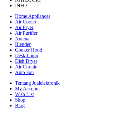
INFO
Home Appliances
Air Cooler
Air Fryer
Air Purifier
Antena
Blender
Cooker Hood
Desk Lamp
Dish Dryer
Air Curtain
Auto Fan
Tentang Jualelektronik
My Account
Wish List
Shop
Blog