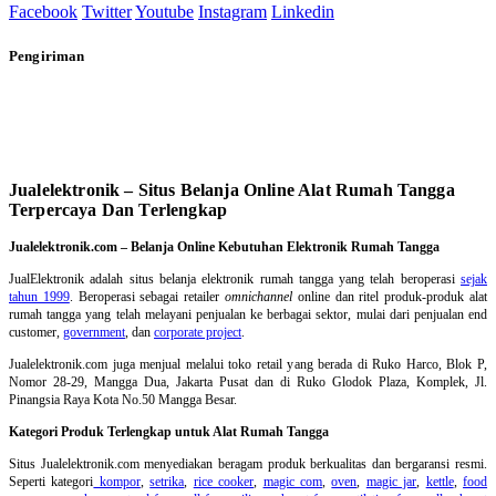
Facebook
Twitter
Youtube
Instagram
Linkedin
Pengiriman
Jualelektronik – Situs Belanja Online Alat Rumah Tangga
Terpercaya Dan Terlengkap
Jualelektronik.com – Belanja Online Kebutuhan Elektronik Rumah Tangga
JualElektronik adalah
situs belanja elektronik rumah tangga
yang telah beroperasi
sejak
tahun 1999
. Beroperasi sebagai retailer
omnichannel
online dan ritel produk-produk alat
rumah tangga yang telah melayani penjualan ke berbagai sektor, mulai dari penjualan end
customer,
government
, dan
corporate project
.
Jualelektronik.com juga menjual melalui toko retail yang berada di Ruko Harco, Blok P,
Nomor 28-29, Mangga Dua, Jakarta Pusat dan di Ruko Glodok Plaza, Komplek, Jl.
Pinangsia Raya Kota No.50 Mangga Besar.
Kategori Produk Terlengkap untuk Alat Rumah Tangga
Situs Jualelektronik.com menyediakan beragam produk berkualitas dan bergaransi resmi.
Seperti kategori
kompor
,
setrika
,
rice cooker
,
magic com
,
oven
,
magic jar
,
kettle
,
food