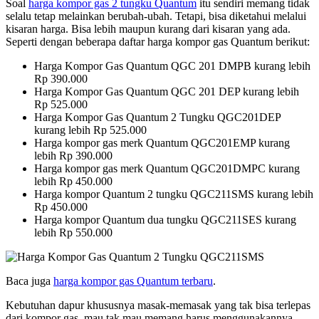
Soal
harga kompor gas 2 tungku Quantum
itu sendiri memang tidak
selalu tetap melainkan berubah-ubah. Tetapi, bisa diketahui melalui
kisaran harga. Bisa lebih maupun kurang dari kisaran yang ada.
Seperti dengan beberapa daftar harga kompor gas Quantum berikut:
Harga Kompor Gas Quantum QGC 201 DMPB kurang lebih
Rp 390.000
Harga Kompor Gas Quantum QGC 201 DEP kurang lebih
Rp 525.000
Harga Kompor Gas Quantum 2 Tungku QGC201DEP
kurang lebih Rp 525.000
Harga kompor gas merk Quantum QGC201EMP kurang
lebih Rp 390.000
Harga kompor gas merk Quantum QGC201DMPC kurang
lebih Rp 450.000
Harga kompor Quantum 2 tungku QGC211SMS kurang lebih
Rp 450.000
Harga kompor Quantum dua tungku QGC211SES kurang
lebih Rp 550.000
Baca juga
harga kompor gas Quantum terbaru
.
Kebutuhan dapur khususnya masak-memasak yang tak bisa terlepas
dari kompor gas, mau tak mau memang harus menggunakannya.