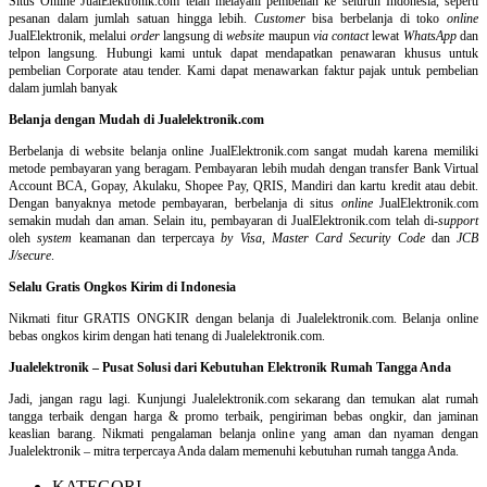
Situs Online
JualElektronik.com telah melayani pembelian ke seluruh Indonesia, seperti
pesanan dalam jumlah satuan hingga lebih.
Customer
bisa berbelanja di toko
online
JualElektronik, melalui
order
langsung di
website
maupun
via contact
lewat
WhatsApp
dan
telpon langsung
.
Hubungi kami untuk dapat mendapatkan penawaran khusus untuk
pembelian Corporate atau tender. Kami dapat menawarkan faktur pajak untuk pembelian
dalam jumlah banyak
Belanja dengan Mudah di Jualelektronik.com
Berbelanja di
website belanja online
JualElektronik.com sangat mudah karena memiliki
metode pembayaran yang beragam. Pembayaran lebih mudah dengan transfer Bank Virtual
Account BCA, Gopay, Akulaku, Shopee Pay, QRIS, Mandiri dan kartu kredit atau debit.
Dengan banyaknya metode pembayaran, berbelanja di situs
online
JualElektronik.com
semakin mudah dan aman. Selain itu, pembayaran di JualElektronik.com telah di-
support
oleh
system
keamanan dan
terpercaya
by Visa
,
Master Card Security Code
dan
JCB
J/secure
.
Selalu Gratis Ongkos Kirim di Indonesia
Nikmati fitur GRATIS ONGKIR dengan belanja di Jualelektronik.com. Belanja online
bebas ongkos kirim dengan hati tenang di Jualelektronik.com.
Jualelektronik – Pusat Solusi dari Kebutuhan Elektronik Rumah Tangga Anda
Jadi, jangan ragu lagi. Kunjungi Jualelektronik.com sekarang dan temukan alat rumah
tangga terbaik dengan harga & promo terbaik, pengiriman bebas ongkir, dan jaminan
keaslian barang. Nikmati pengalaman belanja online yang aman dan nyaman dengan
Jualelektronik – mitra terpercaya Anda dalam memenuhi kebutuhan rumah tangga Anda.
KATEGORI