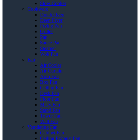
Slow Cooker
Cookware
Dutch Oven
Deep Fryer
Frying Pan
Griller
Pan
Sauce Pan
Steamer
Wok Pan
Fan
Air Cooler
Air Curtain
Auto Fan
Box Fan
Ceiling Fan
Desk Fan
Floor Fan
Misty Fan
Stand Fan
Tower Fan
Wall Fan
Ventilating Fan
Cabinet Fan
Ceiling Exhaust Fan