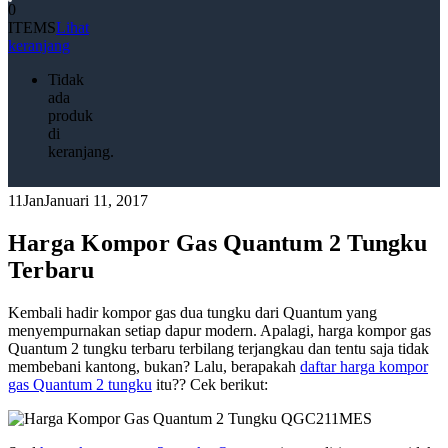
0
ITEMS
Lihat
keranjang
Tidak
ada
produk
di
keranjang.
11
Jan
Januari 11, 2017
Harga Kompor Gas Quantum 2 Tungku
Terbaru
Kembali hadir kompor gas dua tungku dari Quantum yang
menyempurnakan setiap dapur modern. Apalagi, harga kompor gas
Quantum 2 tungku terbaru terbilang terjangkau dan tentu saja tidak
membebani kantong, bukan? Lalu, berapakah
daftar harga kompor
gas Quantum 2 tungku
itu?? Cek berikut: