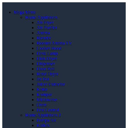
Mega Menu
Home Appliances
Air Fryer
Air Purifier
Antena
Blender
Booster Antena TV
Cooker Hood
Desk Lamp
Dish Dryer
Dispenser
Door Bell
Hand Dryer
Jar Pot
Juicer Extractor
Kettle
Kompor
Microwave
Oven
Pest Control
Home Appliances 2
Pompa Air
Kulkas