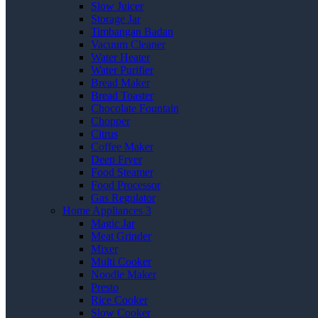
Slow Juicer
Storage Jar
Timbangan Badan
Vacuum Cleaner
Water Heater
Water Purifier
Bread Maker
Bread Toaster
Chocolate Fountain
Chopper
Citrus
Coffee Maker
Deep Fryer
Food Steamer
Food Processor
Gas Regulator
Home Appliances 3
Magic Jar
Meat Grinder
Mixer
Multi Cooker
Noodle Maker
Presto
Rice Cooker
Slow Cooker