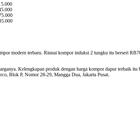
15.000
45.000
75.000
35.000
kompor modern terbaru. Rinnai kompor induksi 2 tungku itu berseri R
arganya. Kelengkapan produk dengan harga kompor dapur terbaik itu b
rco, Blok P, Nomor 28-29, Mangga Dua, Jakarta Pusat.