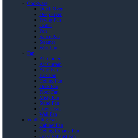
Cookware
Dutch Oven
Deep Fryer
Frying Pan
Griller
Pan
Sauce Pan
Steamer
Wok Pan
Fan
Air Cooler
Air Curtain
Auto Fan
Box Fan
Ceiling Fan
Desk Fan
Floor Fan
Misty Fan
Stand Fan
Tower Fan
Wall Fan
Ventilating Fan
Cabinet Fan
Ceiling Exhaust Fan
Glass Exhaust Fan