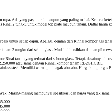
rupa. Ada yang pas, murah maupun yang paling mahal. Kriteria ketetapa
s Rinai 2 tungku untuk model top plate maupun tanam. Daftar harga ko
aik untuk setiap dapur. Apalagi, dengan dari Rinnai kompor gas tana
m 2 tungku dari schott glass. Mudah dibersihkan dan tampil mewah 
ai tanam yang terbuat dari schoott glass. Tetapi, desainnya dicove
Rp.2.250.000 atau sama dengan Rinnai kompor tanam RB2GHCBK.
ainless steel. Memiliki warna putih agak abu-abu. Harga kompor gas Ri
nyak. Masing-masing mempunyai spesifikasi dan harga yang tak sama. S
55.000
45.000
10.000