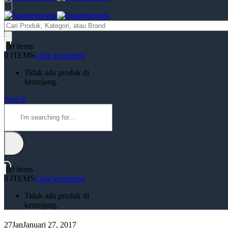
Products
search
0
0 items
0 ITEMS
Lihat keranjang
Tidak ada produk di
keranjang.
Search
0
0 items
0 ITEMS
Lihat keranjang
Tidak ada produk di
keranjang.
27
Jan
Januari 27, 2017