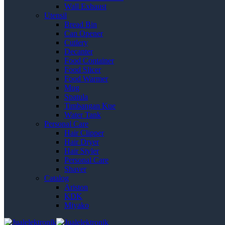
Wall Exhaust
Utensil
Bread Bin
Can Opener
Cutlery
Decanter
Food Container
Food Slicer
Food Warmer
Mug
Spatula
Timbangan Kue
Water Tank
Personal Care
Hair Clipper
Hair Dryer
Hair Styler
Personal Care
Shaver
Catalog
Ariston
KDK
Miyako