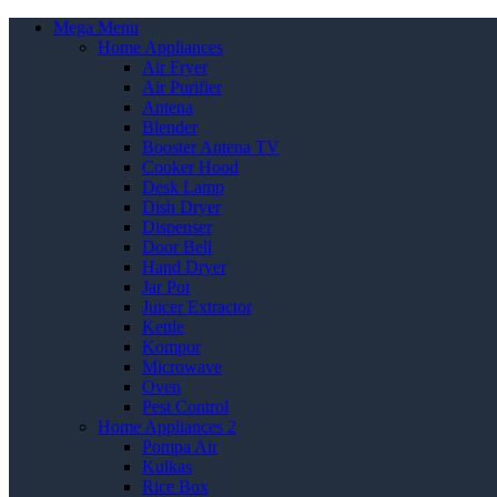
Mega Menu
Home Appliances
Air Fryer
Air Purifier
Antena
Blender
Booster Antena TV
Cooker Hood
Desk Lamp
Dish Dryer
Dispenser
Door Bell
Hand Dryer
Jar Pot
Juicer Extractor
Kettle
Kompor
Microwave
Oven
Pest Control
Home Appliances 2
Pompa Air
Kulkas
Rice Box