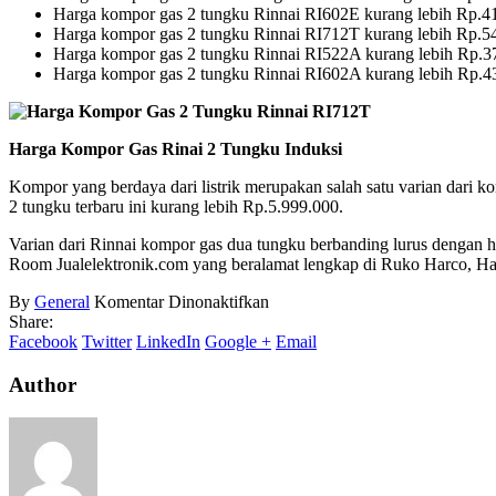
Harga kompor gas 2 tungku Rinnai RI602E kurang lebih Rp.4
Harga kompor gas 2 tungku Rinnai RI712T kurang lebih Rp.5
Harga kompor gas 2 tungku Rinnai RI522A kurang lebih Rp.3
Harga kompor gas 2 tungku Rinnai RI602A kurang lebih Rp.4
Harga Kompor Gas Rinai 2 Tungku Induksi
Kompor yang berdaya dari listrik merupakan salah satu varian dari 
2 tungku terbaru ini kurang lebih Rp.5.999.000.
Varian dari Rinnai kompor gas dua tungku berbanding lurus dengan h
Room Jualelektronik.com yang beralamat lengkap di Ruko Harco, Ha
pada
By
General
Komentar Dinonaktifkan
Harga
Share:
Kompor
Facebook
Twitter
LinkedIn
Google +
Email
Gas
Rinai
Author
2
Tungku