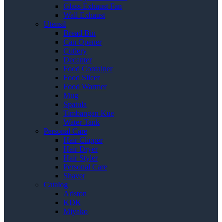
Glass Exhaust Fan
Wall Exhaust
Utensil
Bread Bin
Can Opener
Cutlery
Decanter
Food Container
Food Slicer
Food Warmer
Mug
Spatula
Timbangan Kue
Water Tank
Personal Care
Hair Clipper
Hair Dryer
Hair Styler
Personal Care
Shaver
Catalog
Ariston
KDK
Miyako