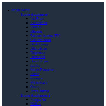
Mega Menu
Home Appliances
Air Fryer
Air Purifier
Antena
Blender
Booster Antena TV
Cooker Hood
Desk Lamp
Dish Dryer
Dispenser
Door Bell
Hand Dryer
Jar Pot
Juicer Extractor
Kettle
Kompor
Microwave
Oven
Pest Control
Home Appliances 2
Pompa Air
Kulkas