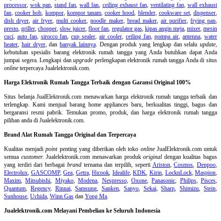
processor
,
wok pan
,
stand fan
,
wall fan
,
ceiling exhaust fan
,
ventilating fan
,
wall exhaust
fan
,
cooker hob
,
kompor
,
kompor tanam
,
cooker hood
,
blender
,
cookware set
,
dispenser
,
dish dryer
,
air fryer
,
multi cooker
,
noodle maker
,
bread maker
,
air purifier
,
frying pan
,
presto
,
griller
,
chopper
,
slow juicer
,
floor fan
,
regulator gas
,
kipas angin meja
,
mixer
,
mesin
cuci
,
auto fan
,
sirocco fan
,
cup sealer
,
air cooler
,
ceiling fan
,
pompa air
,
antenna
,
water
heater
,
hair dryer
, dan
banyak lainnya
. Dengan produk yang lengkap dan selalu
update
,
kebutuhan spesialis barang elektronik rumah tangga yang Anda butuhkan dapat Anda
jumpai segera. Lengkapi dan
upgrade
perlengkapan elektronik rumah tangga Anda di situs
online
terpercaya Jualelektronik.com.
Harga Elektronik Rumah Tangga Terbaik dengan Garansi Original 100%
Situs belanja
JualElektronik.com menawarkan harga elektronik rumah tangga terbaik dan
terlengkap. Kami menjual barang home appliances baru, berkualitas tinggi, bagus dan
bergaransi resmi pabrik. Temukan promo, produk, dan harga elektronik rumah tangga
pilihan anda di Jualelektronik.com.
Brand Alat Rumah Tangga Original dan Terpercaya
Kualitas menjadi
point
penting yang diberikan oleh toko
online
JualElektronik.com untuk
semua
customer.
Jualelektronik.com menawarkan produk
original
dengan kualitas bagus
yang terdiri dari berbagai
brand
ternama dan terpilih, seperti
Ariston
,
Cosmos
,
Denpoo
,
Electrolux
,
GASCOMP
,
Gea
,
Getra
,
Hicook
,
Idealife
,
KDK
,
Kirin
,
LocknLock
,
Maspion
,
Maxim
,
Mitsubishi
,
Miyako
,
Modena
,
Nespresso
,
Oxone
,
Panasonic
,
Philips
,
Pisces
,
Quantum
,
Regency
,
Rinnai
,
Samsung
,
Sanken
,
Sanyo
,
Sekai
,
Sharp
,
Shimizu
,
Stein
,
Sunhouse
,
Uchida
,
Winn Gas
dan
Yong Ma
.
Jualelektronik.com Melayani Pembelian ke Seluruh Indonesia