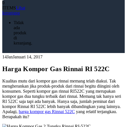
0
ITEMS
Lihat
keranjang
Tidak
ada
produk
di
keranjang.
14
Jan
Januari 14, 2017
Harga Kompor Gas Rinnai RI 522C
Kualitas mutu dari kompor gas rinnai memang telah diakui. Tak
mengherankan jika produk-produk dari rinnai begitu diingini oleh
konsumen. Seperti kompor gas rinnai RI522C yang merupakan
kompor gas dua tungku terbaik dari rinnai. Memang tak hanya seri
RI 522C saja tapi ada banyak. Hanya saja, jumlah peminat dari
kompor Rinnai RI 522C lebih banyak dibandingkan yang lainnya.
Apalagi,
harga kompor gas Rinnai 522C
yang relatif terjangkau.
Berapakah itu?