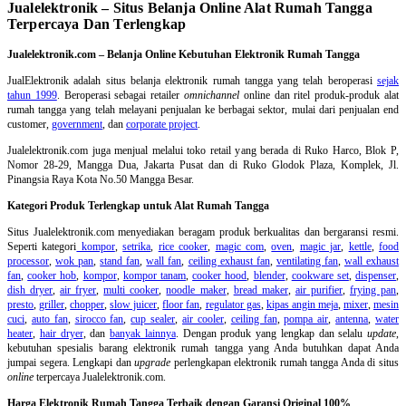
Jualelektronik – Situs Belanja Online Alat Rumah Tangga
Terpercaya Dan Terlengkap
Jualelektronik.com – Belanja Online Kebutuhan Elektronik Rumah Tangga
JualElektronik adalah
situs belanja elektronik rumah tangga
yang telah beroperasi
sejak
tahun 1999
. Beroperasi sebagai retailer
omnichannel
online dan ritel produk-produk alat
rumah tangga yang telah melayani penjualan ke berbagai sektor, mulai dari penjualan end
customer,
government
, dan
corporate project
.
Jualelektronik.com juga menjual melalui toko retail yang berada di Ruko Harco, Blok P,
Nomor 28-29, Mangga Dua, Jakarta Pusat dan di Ruko Glodok Plaza, Komplek, Jl.
Pinangsia Raya Kota No.50 Mangga Besar.
Kategori Produk Terlengkap untuk Alat Rumah Tangga
Situs Jualelektronik.com menyediakan beragam produk berkualitas dan bergaransi resmi.
Seperti kategori
kompor
,
setrika
,
rice cooker
,
magic com
,
oven
,
magic jar
,
kettle
,
food
processor
,
wok pan
,
stand fan
,
wall fan
,
ceiling exhaust fan
,
ventilating fan
,
wall exhaust
fan
,
cooker hob
,
kompor
,
kompor tanam
,
cooker hood
,
blender
,
cookware set
,
dispenser
,
dish dryer
,
air fryer
,
multi cooker
,
noodle maker
,
bread maker
,
air purifier
,
frying pan
,
presto
,
griller
,
chopper
,
slow juicer
,
floor fan
,
regulator gas
,
kipas angin meja
,
mixer
,
mesin
cuci
,
auto fan
,
sirocco fan
,
cup sealer
,
air cooler
,
ceiling fan
,
pompa air
,
antenna
,
water
heater
,
hair dryer
, dan
banyak lainnya
. Dengan produk yang lengkap dan selalu
update
,
kebutuhan spesialis barang elektronik rumah tangga yang Anda butuhkan dapat Anda
jumpai segera. Lengkapi dan
upgrade
perlengkapan elektronik rumah tangga Anda di situs
online
terpercaya Jualelektronik.com.
Harga Elektronik Rumah Tangga Terbaik dengan Garansi Original 100%