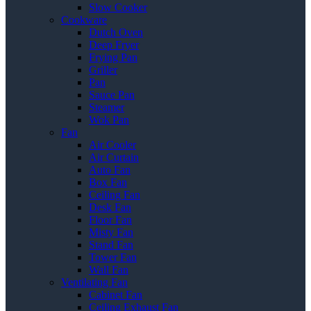
Slow Cooker
Cookware
Dutch Oven
Deep Fryer
Frying Pan
Griller
Pan
Sauce Pan
Steamer
Wok Pan
Fan
Air Cooler
Air Curtain
Auto Fan
Box Fan
Ceiling Fan
Desk Fan
Floor Fan
Misty Fan
Stand Fan
Tower Fan
Wall Fan
Ventilating Fan
Cabinet Fan
Ceiling Exhaust Fan