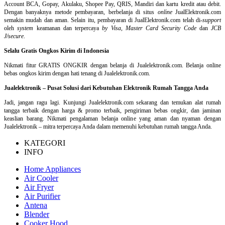
Account BCA, Gopay, Akulaku, Shopee Pay, QRIS, Mandiri dan kartu kredit atau debit.
Dengan banyaknya metode pembayaran, berbelanja di situs
online
JualElektronik.com
semakin mudah dan aman. Selain itu, pembayaran di JualElektronik.com telah di-
support
oleh
system
keamanan dan
terpercaya
by Visa
,
Master Card Security Code
dan
JCB
J/secure
.
Selalu Gratis Ongkos Kirim di Indonesia
Nikmati fitur GRATIS ONGKIR dengan belanja di Jualelektronik.com. Belanja online
bebas ongkos kirim dengan hati tenang di Jualelektronik.com.
Jualelektronik – Pusat Solusi dari Kebutuhan Elektronik Rumah Tangga Anda
Jadi, jangan ragu lagi. Kunjungi Jualelektronik.com sekarang dan temukan alat rumah
tangga terbaik dengan harga & promo terbaik, pengiriman bebas ongkir, dan jaminan
keaslian barang. Nikmati pengalaman belanja online yang aman dan nyaman dengan
Jualelektronik – mitra terpercaya Anda dalam memenuhi kebutuhan rumah tangga Anda.
KATEGORI
INFO
Home Appliances
Air Cooler
Air Fryer
Air Purifier
Antena
Blender
Cooker Hood