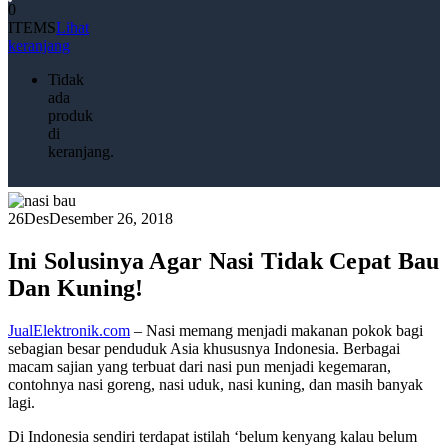
0
ITEMS
Lihat
keranjang
Tidak
ada
produk
di
keranjang.
26
Des
Desember 26, 2018
Ini Solusinya Agar Nasi Tidak Cepat Bau
Dan Kuning!
JualElektronik.com
– Nasi memang menjadi makanan pokok bagi
sebagian besar penduduk Asia khususnya Indonesia. Berbagai
macam sajian yang terbuat dari nasi pun menjadi kegemaran,
contohnya nasi goreng, nasi uduk, nasi kuning, dan masih banyak
lagi.
Di Indonesia sendiri terdapat istilah ‘belum kenyang kalau belum