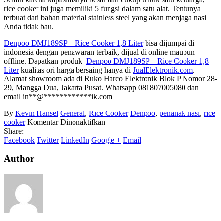
rice cooker ini juga memiliki 5 fungsi dalam satu alat. Tentunya
terbuat dari bahan material stainless steel yang akan menjaga nasi
Anda tidak bau.
Denpoo DMJ189SP – Rice Cooker 1,8 Liter
bisa dijumpai di
indonesia dengan penawaran terbaik, dijual di online maupun
offline. Dapatkan produk
Denpoo DMJ189SP – Rice Cooker 1,8
Liter
kualitas ori harga bersaing hanya di
JualElektronik.com
.
Alamat showroom ada di Ruko Harco Elektronik Blok P Nomor 28-
29, Mangga Dua, Jakarta Pusat. Whatsapp 081807005080 dan
email
in
**
@
************
ik.com
By
Kevin Hansel
General
,
Rice Cooker
Denpoo
,
penanak nasi
,
rice
pada
cooker
Komentar Dinonaktifkan
Ini
Share:
Solusinya
Facebook
Twitter
LinkedIn
Google +
Email
Agar
Nasi
Author
Tidak
Cepat
Bau
Dan
Kuning!