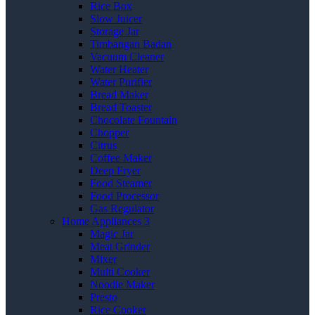
Rice Box
Slow Juicer
Storage Jar
Timbangan Badan
Vacuum Cleaner
Water Heater
Water Purifier
Bread Maker
Bread Toaster
Chocolate Fountain
Chopper
Citrus
Coffee Maker
Deep Fryer
Food Steamer
Food Processor
Gas Regulator
Home Appliances 3
Magic Jar
Meat Grinder
Mixer
Multi Cooker
Noodle Maker
Presto
Rice Cooker