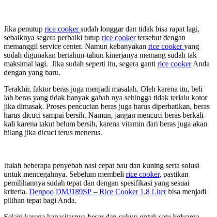
Jika penutup
rice cooker
sudah longgar dan tidak bisa rapat lagi,
sebaiknya segera perbaiki tutup
rice cooker
tersebut dengan
memanggil service center. Namun kebanyakan
rice cooker
yang
sudah digunakan bertahun-tahun kinerjanya memang sudah tak
maksimal lagi. Jika sudah seperti itu, segera ganti
rice cooker
Anda
dengan yang baru.
Terakhir, faktor beras juga menjadi masalah. Oleh karena itu, beli
lah beras yang tidak banyak gabah nya sehingga tidak terlalu kotor
jika dimasak. Proses pencucian beras juga harus diperhatikan, beras
harus dicuci sampai bersih. Namun, jangan mencuci beras berkali-
kali karena takut belum bersih, karena vitamin dari beras juga akan
hilang jika dicuci terus menerus.
Itulah beberapa penyebab nasi cepat bau dan kuning serta solusi
untuk mencegahnya. Sebelum membeli
rice cooker
, pastikan
pemilihannya sudah tepat dan dengan spesifikasi yang sesuai
kriteria.
Denpoo DMJ189SP – Rice Cooker 1,8 Liter
bisa menjadi
pilihan tepat bagi Anda.
Selain karena kapasitasnya besar dan cukup untuk satu keluarga,