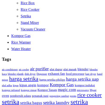
Rice Box
Rice Cooker
Setrika
Stand Mixer
Vacuum Cleaner
Kompor Gas
Rice Warmer
Water Heater
Tags
air purifier
blender
alat dapur
alat masak
air conditioner
air cooler
blender
exhaust fan
food processor
kaca
blender plastik
dish dryer
Dispenser
hair dryer
hand
harga setrika
harga setrika uap
harga setrika philips
mixer
Kompor Gas
kipas angin
kompor
kompor induksi
idul adha
kipas
magic com
Kompor Tanam
kompor infrared
kompor rinnai
microwave
Mpasi
rice cooker
oven
pembersih udara
penanak nasi
pengering rambut
presto
setrika
setrika
setrika laundry
setrika bagus