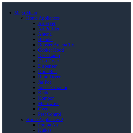
Mega Menu
Home Appliances
Air Fryer
Air Purifier
Antena
Blender
Booster Antena TV
Cooker Hood
Desk Lamp
Dish Dryer
Dispenser
Door Bell
Hand Dryer
Jar Pot
Juicer Extractor
Kettle
Kompor
Microwave
Oven
Pest Control
Home Appliances 2
Pompa Air
Kulkas