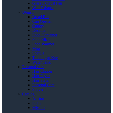
Glass Exhaust Fan
Wall Exhaust
Utensil
Bread Bin
Can Opener
Cutlery
Decanter
Food Container
Food Slicer
Food Warmer
Mug
Spatula
Timbangan Kue
Water Tank
Personal Care
Hair Clipper
Hair Dryer
Hair Styler
Personal Care
Shaver
Catalog
Ariston
KDK
Miyako