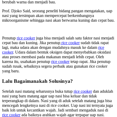
berubah warna dan menjadi bau.
Prof. Djoko Said, seorang peneliti bidang pangan mengatakan, uap
nasi yang tersimpan akan mempercepat berkembangnya
mikroorganisme sehingga nasi akan berwarna kuning dan cepat bau.
Penutup
rice cooker
juga bisa menjadi salah satu faktor nasi menjadi
cepat bau dan kuning. Jika penutup
rice cooker
sudah tidak rapat
lagi, maka udara akan dengan mudahnya masuk ke dalam
rice
cooker
. Udara dalam bentuk oksigen dapat menyebabkan oksidasi
atau proses membasi pada makanan menjadi lebih cepat. Oleh
karena itu, usahakan penutup
rice cooker
tetap rapat. Jika penutup
sudah rusak, sebaiknya segera perbaik atau gunakan rice cooker
yang baru.
Lalu Bagaimanakah Solusinya?
Setelah nasi matang seharusnya buka tutup
rice cooker
dan aduklah
nasi yang baru matang agar uap nasi bisa keluar dan tidak
terperangkap di dalam. Nasi yang di aduk setelah matang juga bisa
mencegah lengketnya nasi di rice cooker. Uap nasi ini ternyata juga
baik loh untuk kecantikan wajah. Jadi sembari mengaduk nasi di
rice cooker
ada baiknya arahkan wajah agar terpapar uap nasi.