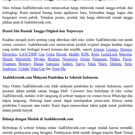
Situs belanja
JualElektronik.com menawarkan harga elektronik rumah tangga terbaik dan
terlengkap. Kami menjual barang home appliances baru, berkualitas tinggi, bagus dan
bergaransi resmi pabrik. Temukan promo, produk, dan harga elektronik rumah tangga
pilihan anda di Jualelektronik.com.
Brand Alat Rumah Tangga Original dan Terpercaya
Kualitas menjadi
point
penting yang diberikan oleh toko
online
JualElektronik.com untuk
semua
customer.
Jualelektronik.com menawarkan produk
original
dengan kualitas bagus
yang terdiri dari berbagai
brand
ternama dan terpilih, seperti
Ariston
,
Cosmos
,
Denpoo
,
Electrolux
,
GASCOMP
,
Gea
,
Getra
,
Hicook
,
Idealife
,
KDK
,
Kirin
,
LocknLock
,
Maspion
,
Maxim
,
Mitsubishi
,
Miyako
,
Modena
,
Nespresso
,
Oxone
,
Panasonic
,
Philips
,
Pisces
,
Quantum
,
Regency
,
Rinnai
,
Samsung
,
Sanken
,
Sanyo
,
Sekai
,
Sharp
,
Shimizu
,
Stein
,
Sunhouse
,
Uchida
,
Winn Gas
dan
Yong Ma
.
Jualelektronik.com Melayani Pembelian ke Seluruh Indonesia
Situs Online
JualElektronik.com telah melayani pembelian ke seluruh Indonesia, seperti
pesanan dalam jumlah satuan hingga lebih.
Customer
bisa berbelanja di toko
online
JualElektronik, melalui
order
langsung di
website
maupun
via contact
lewat
WhatsApp
dan
telpon langsung
.
Hubungi kami untuk dapat mendapatkan penawaran khusus untuk
pembelian Corporate atau tender. Kami dapat menawarkan faktur pajak untuk pembelian
dalam jumlah banyak
Belanja dengan Mudah di Jualelektronik.com
Berbelanja di
website belanja online
JualElektronik.com sangat mudah karena memiliki
metode pembayaran yang beragam. Pembayaran lebih mudah dengan transfer Bank Virtual