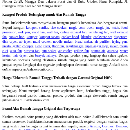
Nomor 28-29, Mangga Dua, Jakarta Pusat dan di Ruko Glodok Plaza, Komplek, Jl.
Pinangsia Raya Kota No.50 Mangga Besar.
Kategori Produk Terlengkap untuk Alat Rumah Tangga
Situs Jualelektronik.com menyediakan beragam produk berkualitas dan bergaransi resmi.
Seperti kategori
kompor
,
setrika
,
rice cooker
,
magic com
,
oven
,
magic jar
,
kettle
,
food
processor
,
wok pan
,
stand fan
,
wall fan
,
ceiling exhaust fan
,
ventilating fan
,
wall exhaust
fan
,
cooker hob
,
kompor
,
kompor tanam
,
cooker hood
,
blender
,
cookware set
,
dispenser
,
dish dryer
,
air fryer
,
multi cooker
,
noodle maker
,
bread maker
,
air purifier
,
frying pan
,
presto
,
griller
,
chopper
,
slow juicer
,
floor fan
,
regulator gas
,
kipas angin meja
,
mixer
,
mesin
cuci
,
auto fan
,
sirocco fan
,
cup sealer
,
air cooler
,
ceiling fan
,
pompa air
,
antenna
,
water
heater
,
hair dryer
, dan
banyak lainnya
. Dengan produk yang lengkap dan selalu
update
,
kebutuhan spesialis barang elektronik rumah tangga yang Anda butuhkan dapat Anda
jumpai segera. Lengkapi dan
upgrade
perlengkapan elektronik rumah tangga Anda di situs
online
terpercaya Jualelektronik.com.
Harga Elektronik Rumah Tangga Terbaik dengan Garansi Original 100%
Situs belanja
JualElektronik.com menawarkan harga elektronik rumah tangga terbaik dan
terlengkap. Kami menjual barang home appliances baru, berkualitas tinggi, bagus dan
bergaransi resmi pabrik. Temukan promo, produk, dan harga elektronik rumah tangga
pilihan anda di Jualelektronik.com.
Brand Alat Rumah Tangga Original dan Terpercaya
Kualitas menjadi
point
penting yang diberikan oleh toko
online
JualElektronik.com untuk
semua
customer.
Jualelektronik.com menawarkan produk
original
dengan kualitas bagus
yang terdiri dari berbagai
brand
ternama dan terpilih, seperti
Ariston
,
Cosmos
,
Denpoo
,