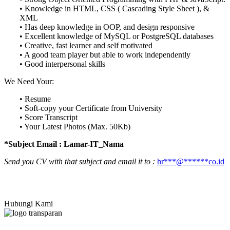
• Knowledge in HTML, CSS ( Cascading Style Sheet ), &
XML
• Has deep knowledge in OOP, and design responsive
• Excellent knowledge of MySQL or PostgreSQL databases
• Creative, fast learner and self motivated
• A good team player but able to work independently
• Good interpersonal skills
We Need Your:
• Resume
• Soft-copy your Certificate from University
• Score Transcript
• Your Latest Photos (Max. 50Kb)
*Subject Email : Lamar-IT_Nama
Send you CV with that subject and email it to :
hr
***
@
******
co.id
Hubungi Kami