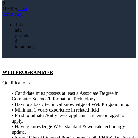
0
ITEMS
Lihat
keranjang
Tidak
ada
produk
di
keranjang.
WEB PROGRAMMER
Qualifications:
• Candidate must possess at least a Associate Degree in
Computer Science/Information Technology.
• Having a basic technical knowledge of Web Programming.
• Minimun 1 years experience in related field
• Fresh graduates/Entry level applicants are encouraged to
apply.
• Having knowledge W3C standard & website technology
update.
• Strong Object Oriented Programming with PHP & JavaScript.