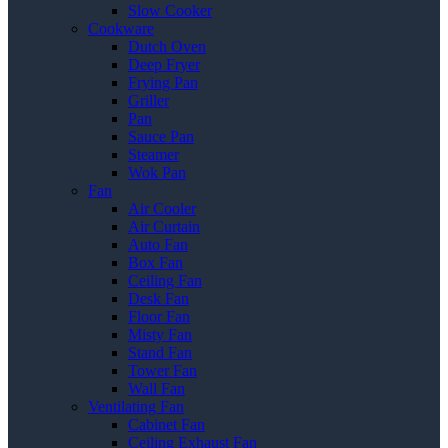
Slow Cooker
Cookware
Dutch Oven
Deep Fryer
Frying Pan
Griller
Pan
Sauce Pan
Steamer
Wok Pan
Fan
Air Cooler
Air Curtain
Auto Fan
Box Fan
Ceiling Fan
Desk Fan
Floor Fan
Misty Fan
Stand Fan
Tower Fan
Wall Fan
Ventilating Fan
Cabinet Fan
Ceiling Exhaust Fan