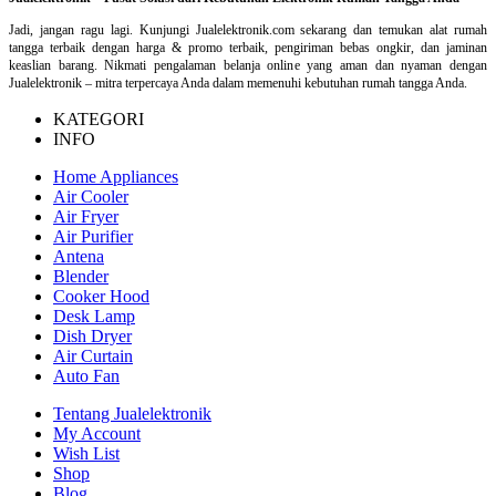
Jadi, jangan ragu lagi. Kunjungi Jualelektronik.com sekarang dan temukan alat rumah
tangga terbaik dengan harga & promo terbaik, pengiriman bebas ongkir, dan jaminan
keaslian barang. Nikmati pengalaman belanja online yang aman dan nyaman dengan
Jualelektronik – mitra terpercaya Anda dalam memenuhi kebutuhan rumah tangga Anda.
KATEGORI
INFO
Home Appliances
Air Cooler
Air Fryer
Air Purifier
Antena
Blender
Cooker Hood
Desk Lamp
Dish Dryer
Air Curtain
Auto Fan
Tentang Jualelektronik
My Account
Wish List
Shop
Blog