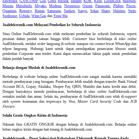
Electrolux
,
GASCOMP
,
Gea
,
Getra
,
Hicook
,
Idealife
,
KDK
,
Kirin
,
LocknLock
,
Maspion
,
Maxim
,
Mitsubishi
,
Miyako
,
Modena
,
Nespresso
,
Oxone
,
Panasonic
,
Philips
,
Pisces
,
Quantum
,
Regency
,
Rinnai
,
Samsung
,
Sanken
,
Sanyo
,
Sekai
,
Sharp
,
Shimizu
,
Stein
,
Sunhouse
,
Uchida
,
Winn Gas
dan
Yong Ma
.
Jualelektronik.com Melayani Pembelian ke Seluruh Indonesia
Situs Online
JualElektronik.com telah melayani pembelian ke seluruh Indonesia, seperti
pesanan dalam jumlah satuan hingga lebih.
Customer
bisa berbelanja di toko
online
JualElektronik, melalui
order
langsung di
website
maupun
via contact
lewat
WhatsApp
dan
telpon langsung
.
Hubungi kami untuk dapat mendapatkan penawaran khusus untuk
pembelian Corporate atau tender. Kami dapat menawarkan faktur pajak untuk pembelian
dalam jumlah banyak
Belanja dengan Mudah di Jualelektronik.com
Berbelanja di
website belanja online
JualElektronik.com sangat mudah karena memiliki
metode pembayaran yang beragam. Pembayaran lebih mudah dengan transfer Bank Virtual
Account BCA, Gopay, Akulaku, Shopee Pay, QRIS, Mandiri dan kartu kredit atau debit.
Dengan banyaknya metode pembayaran, berbelanja di situs
online
JualElektronik.com
semakin mudah dan aman. Selain itu, pembayaran di JualElektronik.com telah di-
support
oleh
system
keamanan dan
terpercaya
by Visa
,
Master Card Security Code
dan
JCB
J/secure
.
Selalu Gratis Ongkos Kirim di Indonesia
Nikmati fitur GRATIS ONGKIR dengan belanja di Jualelektronik.com. Belanja online
bebas ongkos kirim dengan hati tenang di Jualelektronik.com.
Jualelektronik – Pusat Solusi dari Kebutuhan Elektronik Rumah Tangga Anda