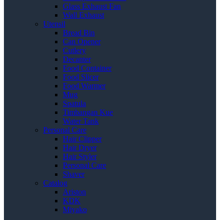
Glass Exhaust Fan
Wall Exhaust
Utensil
Bread Bin
Can Opener
Cutlery
Decanter
Food Container
Food Slicer
Food Warmer
Mug
Spatula
Timbangan Kue
Water Tank
Personal Care
Hair Clipper
Hair Dryer
Hair Styler
Personal Care
Shaver
Catalog
Ariston
KDK
Miyako