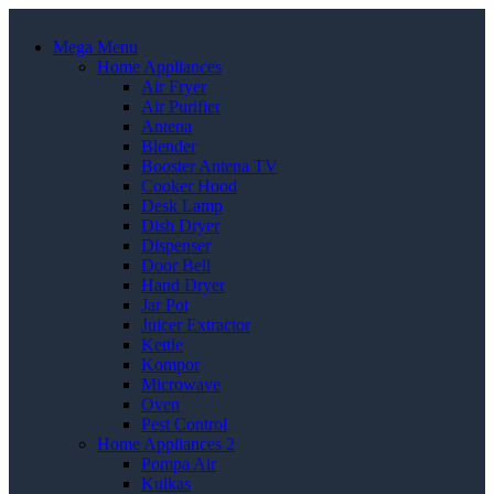
Mega Menu
Home Appliances
Air Fryer
Air Purifier
Antena
Blender
Booster Antena TV
Cooker Hood
Desk Lamp
Dish Dryer
Dispenser
Door Bell
Hand Dryer
Jar Pot
Juicer Extractor
Kettle
Kompor
Microwave
Oven
Pest Control
Home Appliances 2
Pompa Air
Kulkas