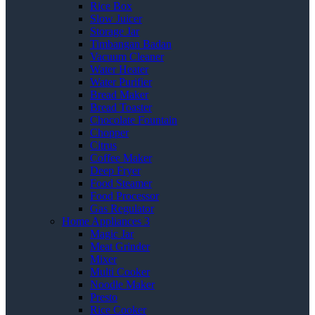
Rice Box
Slow Juicer
Storage Jar
Timbangan Badan
Vacuum Cleaner
Water Heater
Water Purifier
Bread Maker
Bread Toaster
Chocolate Fountain
Chopper
Citrus
Coffee Maker
Deep Fryer
Food Steamer
Food Processor
Gas Regulator
Home Appliances 3
Magic Jar
Meat Grinder
Mixer
Multi Cooker
Noodle Maker
Presto
Rice Cooker