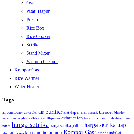
Oven
Pisau Dapur
Presto
Rice Box
Rice Cooker
Setrika
Stand Mixer
Vacuum Cleaner
Kompor Gas
Rice Warmer
Water Heater
Tags
air purifier
blender
alat dapur
alat masak
air conditioner
air cooler
blender
exhaust fan
food processor
kaca
blender plastik
dish dryer
Dispenser
hair dryer
hand
harga setrika
harga setrika uap
harga setrika philips
mixer
Kompor Gas
kipas angin
kompor
kompor induksi
idul adha
kipas