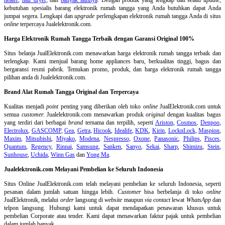
kebutuhan spesialis barang elektronik rumah tangga yang Anda butuhkan dapat Anda
jumpai segera. Lengkapi dan
upgrade
perlengkapan elektronik rumah tangga Anda di situs
online
terpercaya Jualelektronik.com.
Harga Elektronik Rumah Tangga Terbaik dengan Garansi Original 100%
Situs belanja
JualElektronik.com menawarkan harga elektronik rumah tangga terbaik dan
terlengkap. Kami menjual barang home appliances baru, berkualitas tinggi, bagus dan
bergaransi resmi pabrik. Temukan promo, produk, dan harga elektronik rumah tangga
pilihan anda di Jualelektronik.com.
Brand Alat Rumah Tangga Original dan Terpercaya
Kualitas menjadi
point
penting yang diberikan oleh toko
online
JualElektronik.com untuk
semua
customer.
Jualelektronik.com menawarkan produk
original
dengan kualitas bagus
yang terdiri dari berbagai
brand
ternama dan terpilih, seperti
Ariston
,
Cosmos
,
Denpoo
,
Electrolux
,
GASCOMP
,
Gea
,
Getra
,
Hicook
,
Idealife
,
KDK
,
Kirin
,
LocknLock
,
Maspion
,
Maxim
,
Mitsubishi
,
Miyako
,
Modena
,
Nespresso
,
Oxone
,
Panasonic
,
Philips
,
Pisces
,
Quantum
,
Regency
,
Rinnai
,
Samsung
,
Sanken
,
Sanyo
,
Sekai
,
Sharp
,
Shimizu
,
Stein
,
Sunhouse
,
Uchida
,
Winn Gas
dan
Yong Ma
.
Jualelektronik.com Melayani Pembelian ke Seluruh Indonesia
Situs Online
JualElektronik.com telah melayani pembelian ke seluruh Indonesia, seperti
pesanan dalam jumlah satuan hingga lebih.
Customer
bisa berbelanja di toko
online
JualElektronik, melalui
order
langsung di
website
maupun
via contact
lewat
WhatsApp
dan
telpon langsung
.
Hubungi kami untuk dapat mendapatkan penawaran khusus untuk
pembelian Corporate atau tender. Kami dapat menawarkan faktur pajak untuk pembelian
dalam jumlah banyak