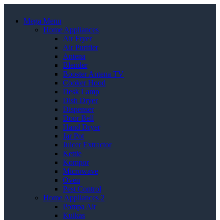
Mega Menu
Home Appliances
Air Fryer
Air Purifier
Antena
Blender
Booster Antena TV
Cooker Hood
Desk Lamp
Dish Dryer
Dispenser
Door Bell
Hand Dryer
Jar Pot
Juicer Extractor
Kettle
Kompor
Microwave
Oven
Pest Control
Home Appliances 2
Pompa Air
Kulkas