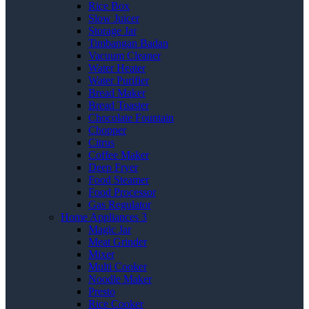
Rice Box
Slow Juicer
Storage Jar
Timbangan Badan
Vacuum Cleaner
Water Heater
Water Purifier
Bread Maker
Bread Toaster
Chocolate Fountain
Chopper
Citrus
Coffee Maker
Deep Fryer
Food Steamer
Food Processor
Gas Regulator
Home Appliances 3
Magic Jar
Meat Grinder
Mixer
Multi Cooker
Noodle Maker
Presto
Rice Cooker