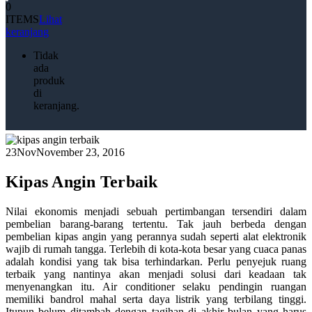
0
ITEMS
Lihat
keranjang
Tidak
ada
produk
di
keranjang.
23
Nov
November 23, 2016
Kipas Angin Terbaik
Nilai ekonomis menjadi sebuah pertimbangan tersendiri dalam
pembelian barang-barang tertentu. Tak jauh berbeda dengan
pembelian kipas angin yang perannya sudah seperti alat elektronik
wajib di rumah tangga. Terlebih di kota-kota besar yang cuaca panas
adalah kondisi yang tak bisa terhindarkan. Perlu penyejuk ruang
terbaik yang nantinya akan menjadi solusi dari keadaan tak
menyenangkan itu. Air conditioner selaku pendingin ruangan
memiliki bandrol mahal serta daya listrik yang terbilang tinggi.
Itupun belum ditambah dengan tagihan di akhir bulan yang harus