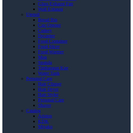
Glass Exhaust Fan
Wall Exhaust
Utensil
Bread Bin
Can Opener
Cutlery
Decanter
Food Container
Food Slicer
Food Warmer
Mug
Spatula
Timbangan Kue
Water Tank
Personal Care
Hair Clipper
Hair Dryer
Hair Styler
Personal Care
Shaver
Catalog
Ariston
KDK
Miyako