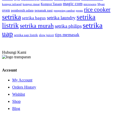
magic com
Kompor Tanam
kompor infrared
kompor rinnai
microwave
Mpasi
rice cooker
oven
pembersih udara
penanak nasi
pengering rambut
presto
setrika
setrika
setrika laundry
setrika bagus
setrika
listrik
setrika murah
setrika philips
uap
tips memasak
setrika uap listrik
slow juicer
Hubungi Kami
Account
My Account
Orders History
Wishlist
Shop
Blog