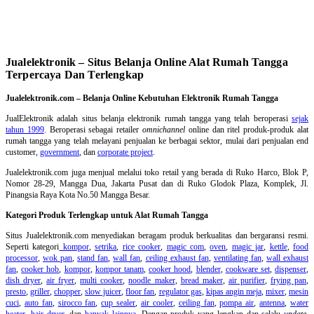
Jualelektronik – Situs Belanja Online Alat Rumah Tangga
Terpercaya Dan Terlengkap
Jualelektronik.com – Belanja Online Kebutuhan Elektronik Rumah Tangga
JualElektronik adalah
situs belanja elektronik rumah tangga
yang telah beroperasi
sejak
tahun 1999
. Beroperasi sebagai retailer
omnichannel
online dan ritel produk-produk alat
rumah tangga yang telah melayani penjualan ke berbagai sektor, mulai dari penjualan end
customer,
government
, dan
corporate project
.
Jualelektronik.com juga menjual melalui toko retail yang berada di Ruko Harco, Blok P,
Nomor 28-29, Mangga Dua, Jakarta Pusat dan di Ruko Glodok Plaza, Komplek, Jl.
Pinangsia Raya Kota No.50 Mangga Besar.
Kategori Produk Terlengkap untuk Alat Rumah Tangga
Situs Jualelektronik.com menyediakan beragam produk berkualitas dan bergaransi resmi.
Seperti kategori
kompor
,
setrika
,
rice cooker
,
magic com
,
oven
,
magic jar
,
kettle
,
food
processor
,
wok pan
,
stand fan
,
wall fan
,
ceiling exhaust fan
,
ventilating fan
,
wall exhaust
fan
,
cooker hob
,
kompor
,
kompor tanam
,
cooker hood
,
blender
,
cookware set
,
dispenser
,
dish dryer
,
air fryer
,
multi cooker
,
noodle maker
,
bread maker
,
air purifier
,
frying pan
,
presto
,
griller
,
chopper
,
slow juicer
,
floor fan
,
regulator gas
,
kipas angin meja
,
mixer
,
mesin
cuci
,
auto fan
,
sirocco fan
,
cup sealer
,
air cooler
,
ceiling fan
,
pompa air
,
antenna
,
water
heater
,
hair dryer
, dan
banyak lainnya
. Dengan produk yang lengkap dan selalu
update
,