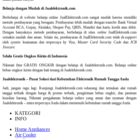
Belanja dengan Mudah di Jualelektronik.com
Berbelanja di
website belanja online
JualElektronik.com sangat mudah karena memiliki
metode pembayaran yang beragam. Pembayaran lebih mudah dengan transfer Bank Virtual
Account BCA, Gopay, Akulaku, Shopee Pay, QRIS, Mandiri dan kartu kredit atau debit.
Dengan banyaknya metode pembayaran, berbelanja di situs
online
JualElektronik.com
semakin mudah dan aman. Selain itu, pembayaran di JualElektronik.com telah di-
support
oleh
system
keamanan dan
terpercaya
by Visa
,
Master Card Security Code
dan
JCB
J/secure
.
Selalu Gratis Ongkos Kirim di Indonesia
Nikmati fitur GRATIS ONGKIR dengan belanja di Jualelektronik.com. Belanja online
bebas ongkos kirim dengan hati tenang di Jualelektronik.com.
Jualelektronik – Pusat Solusi dari Kebutuhan Elektronik Rumah Tangga Anda
Jadi, jangan ragu lagi. Kunjungi Jualelektronik.com sekarang dan temukan alat rumah
tangga terbaik dengan harga & promo terbaik, pengiriman bebas ongkir, dan jaminan
keaslian barang. Nikmati pengalaman belanja online yang aman dan nyaman dengan
Jualelektronik – mitra terpercaya Anda dalam memenuhi kebutuhan rumah tangga Anda.
KATEGORI
INFO
Home Appliances
Air Cooler