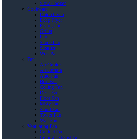
Slow Cooker
Cookware
Dutch Oven
Deep Fryer
Frying Pan
Griller
Pan
Sauce Pan
Steamer
Wok Pan
Fan
Air Cooler
Air Curtain
Auto Fan
Box Fan
Ceiling Fan
Desk Fan
Floor Fan
Misty Fan
Stand Fan
Tower Fan
Wall Fan
Ventilating Fan
Cabinet Fan
Ceiling Exhaust Fan