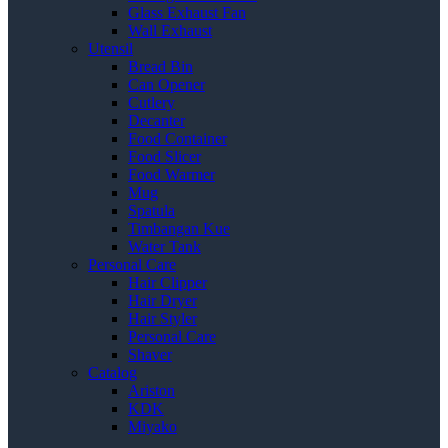
Glass Exhaust Fan
Wall Exhaust
Utensil
Bread Bin
Can Opener
Cutlery
Decanter
Food Container
Food Slicer
Food Warmer
Mug
Spatula
Timbangan Kue
Water Tank
Personal Care
Hair Clipper
Hair Dryer
Hair Styler
Personal Care
Shaver
Catalog
Ariston
KDK
Miyako