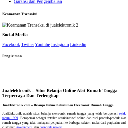
Garansi dan Pengembalian
Keamanan Transaksi
Social Media
Facebook
Twitter
Youtube
Instagram
Linkedin
Pengiriman
Jualelektronik – Situs Belanja Online Alat Rumah Tangga
Terpercaya Dan Terlengkap
Jualelektronik.com – Belanja Online Kebutuhan Elektronik Rumah Tangga
JualElektronik adalah
situs belanja elektronik rumah tangga
yang telah beroperasi
sejak
tahun 1999
. Beroperasi sebagai retailer
omnichannel
online dan ritel produk-produk alat
rumah tangga yang telah melayani penjualan ke berbagai sektor, mulai dari penjualan end
customer,
government
, dan
corporate project
.