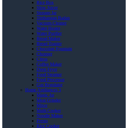
Rice Box
Slow Juicer
Storage Jar
Timbangan Badan
Vacuum Cleaner
Water Heater
Water Purifier
Bread Maker
Bread Toaster
Chocolate Fountain
Chopper
Citrus
Coffee Maker
Deep Fryer
Food Steamer
Food Processor
Gas Regulator
Home Appliances 3
Magic Jar
Meat Grinder
Mixer
Multi Cooker
Noodle Maker
Presto
Rice Cooker