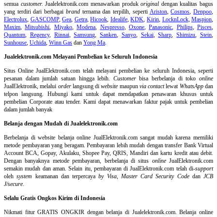
semua
customer.
Jualelektronik.com menawarkan produk
original
dengan kualitas bagus
yang terdiri dari berbagai
brand
ternama dan terpilih, seperti
Ariston
,
Cosmos
,
Denpoo
,
Electrolux
,
GASCOMP
,
Gea
,
Getra
,
Hicook
,
Idealife
,
KDK
,
Kirin
,
LocknLock
,
Maspion
,
Maxim
,
Mitsubishi
,
Miyako
,
Modena
,
Nespresso
,
Oxone
,
Panasonic
,
Philips
,
Pisces
,
Quantum
,
Regency
,
Rinnai
,
Samsung
,
Sanken
,
Sanyo
,
Sekai
,
Sharp
,
Shimizu
,
Stein
,
Sunhouse
,
Uchida
,
Winn Gas
dan
Yong Ma
.
Jualelektronik.com Melayani Pembelian ke Seluruh Indonesia
Situs Online
JualElektronik.com telah melayani pembelian ke seluruh Indonesia, seperti
pesanan dalam jumlah satuan hingga lebih.
Customer
bisa berbelanja di toko
online
JualElektronik, melalui
order
langsung di
website
maupun
via contact
lewat
WhatsApp
dan
telpon langsung
.
Hubungi kami untuk dapat mendapatkan penawaran khusus untuk
pembelian Corporate atau tender. Kami dapat menawarkan faktur pajak untuk pembelian
dalam jumlah banyak
Belanja dengan Mudah di Jualelektronik.com
Berbelanja di
website belanja online
JualElektronik.com sangat mudah karena memiliki
metode pembayaran yang beragam. Pembayaran lebih mudah dengan transfer Bank Virtual
Account BCA, Gopay, Akulaku, Shopee Pay, QRIS, Mandiri dan kartu kredit atau debit.
Dengan banyaknya metode pembayaran, berbelanja di situs
online
JualElektronik.com
semakin mudah dan aman. Selain itu, pembayaran di JualElektronik.com telah di-
support
oleh
system
keamanan dan
terpercaya
by Visa
,
Master Card Security Code
dan
JCB
J/secure
.
Selalu Gratis Ongkos Kirim di Indonesia
Nikmati fitur GRATIS ONGKIR dengan belanja di Jualelektronik.com. Belanja online