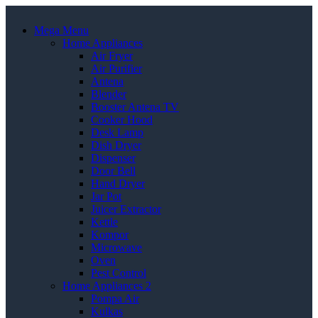
Mega Menu
Home Appliances
Air Fryer
Air Purifier
Antena
Blender
Booster Antena TV
Cooker Hood
Desk Lamp
Dish Dryer
Dispenser
Door Bell
Hand Dryer
Jar Pot
Juicer Extractor
Kettle
Kompor
Microwave
Oven
Pest Control
Home Appliances 2
Pompa Air
Kulkas