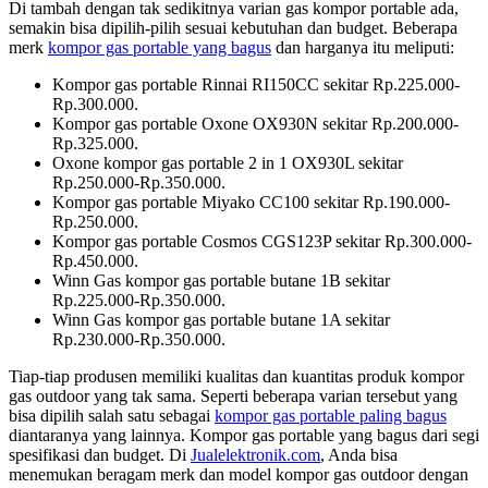
Di tambah dengan tak sedikitnya varian gas kompor portable ada,
semakin bisa dipilih-pilih sesuai kebutuhan dan budget. Beberapa
merk
kompor gas portable yang bagus
dan harganya itu meliputi:
Kompor gas portable Rinnai RI150CC sekitar Rp.225.000-
Rp.300.000.
Kompor gas portable Oxone OX930N sekitar Rp.200.000-
Rp.325.000.
Oxone kompor gas portable 2 in 1 OX930L sekitar
Rp.250.000-Rp.350.000.
Kompor gas portable Miyako CC100 sekitar Rp.190.000-
Rp.250.000.
Kompor gas portable Cosmos CGS123P sekitar Rp.300.000-
Rp.450.000.
Winn Gas kompor gas portable butane 1B sekitar
Rp.225.000-Rp.350.000.
Winn Gas kompor gas portable butane 1A sekitar
Rp.230.000-Rp.350.000.
Tiap-tiap produsen memiliki kualitas dan kuantitas produk kompor
gas outdoor yang tak sama. Seperti beberapa varian tersebut yang
bisa dipilih salah satu sebagai
kompor gas portable paling bagus
diantaranya yang lainnya. Kompor gas portable yang bagus dari segi
spesifikasi dan budget. Di
Jualelektronik.com
, Anda bisa
menemukan beragam merk dan model kompor gas outdoor dengan