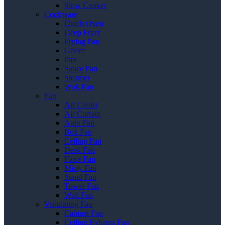
Slow Cooker
Cookware
Dutch Oven
Deep Fryer
Frying Pan
Griller
Pan
Sauce Pan
Steamer
Wok Pan
Fan
Air Cooler
Air Curtain
Auto Fan
Box Fan
Ceiling Fan
Desk Fan
Floor Fan
Misty Fan
Stand Fan
Tower Fan
Wall Fan
Ventilating Fan
Cabinet Fan
Ceiling Exhaust Fan