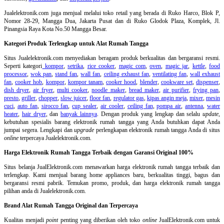
Jualelektronik.com juga menjual melalui toko retail yang berada di Ruko Harco, Blok P,
Nomor 28-29, Mangga Dua, Jakarta Pusat dan di Ruko Glodok Plaza, Komplek, Jl.
Pinangsia Raya Kota No.50 Mangga Besar.
Kategori Produk Terlengkap untuk Alat Rumah Tangga
Situs Jualelektronik.com menyediakan beragam produk berkualitas dan bergaransi resmi.
Seperti kategori
kompor
,
setrika
,
rice cooker
,
magic com
,
oven
,
magic jar
,
kettle
,
food
processor
,
wok pan
,
stand fan
,
wall fan
,
ceiling exhaust fan
,
ventilating fan
,
wall exhaust
fan
,
cooker hob
,
kompor
,
kompor tanam
,
cooker hood
,
blender
,
cookware set
,
dispenser
,
dish dryer
,
air fryer
,
multi cooker
,
noodle maker
,
bread maker
,
air purifier
,
frying pan
,
presto
,
griller
,
chopper
,
slow juicer
,
floor fan
,
regulator gas
,
kipas angin meja
,
mixer
,
mesin
cuci
,
auto fan
,
sirocco fan
,
cup sealer
,
air cooler
,
ceiling fan
,
pompa air
,
antenna
,
water
heater
,
hair dryer
, dan
banyak lainnya
. Dengan produk yang lengkap dan selalu
update
,
kebutuhan spesialis barang elektronik rumah tangga yang Anda butuhkan dapat Anda
jumpai segera. Lengkapi dan
upgrade
perlengkapan elektronik rumah tangga Anda di situs
online
terpercaya Jualelektronik.com.
Harga Elektronik Rumah Tangga Terbaik dengan Garansi Original 100%
Situs belanja
JualElektronik.com menawarkan harga elektronik rumah tangga terbaik dan
terlengkap. Kami menjual barang home appliances baru, berkualitas tinggi, bagus dan
bergaransi resmi pabrik. Temukan promo, produk, dan harga elektronik rumah tangga
pilihan anda di Jualelektronik.com.
Brand Alat Rumah Tangga Original dan Terpercaya
Kualitas menjadi
point
penting yang diberikan oleh toko
online
JualElektronik.com untuk