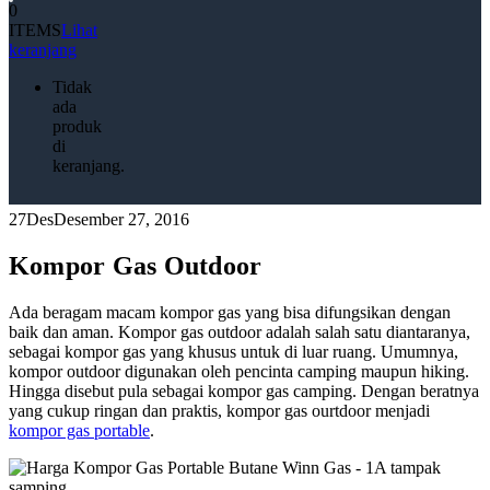
0
ITEMS
Lihat
keranjang
Tidak
ada
produk
di
keranjang.
27
Des
Desember 27, 2016
Kompor Gas Outdoor
Ada beragam macam kompor gas yang bisa difungsikan dengan
baik dan aman. Kompor gas outdoor adalah salah satu diantaranya,
sebagai kompor gas yang khusus untuk di luar ruang. Umumnya,
kompor outdoor digunakan oleh pencinta camping maupun hiking.
Hingga disebut pula sebagai kompor gas camping. Dengan beratnya
yang cukup ringan dan praktis, kompor gas ourtdoor menjadi
kompor gas portable
.