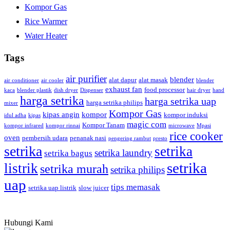
Kompor Gas
Rice Warmer
Water Heater
Tags
air purifier
blender
alat dapur
alat masak
air conditioner
air cooler
blender
exhaust fan
food processor
kaca
blender plastik
dish dryer
Dispenser
hair dryer
hand
harga setrika
harga setrika uap
harga setrika philips
mixer
Kompor Gas
kipas angin
kompor
kompor induksi
idul adha
kipas
magic com
Kompor Tanam
kompor infrared
kompor rinnai
microwave
Mpasi
rice cooker
oven
pembersih udara
penanak nasi
pengering rambut
presto
setrika
setrika
setrika laundry
setrika bagus
setrika
listrik
setrika murah
setrika philips
uap
tips memasak
setrika uap listrik
slow juicer
Hubungi Kami