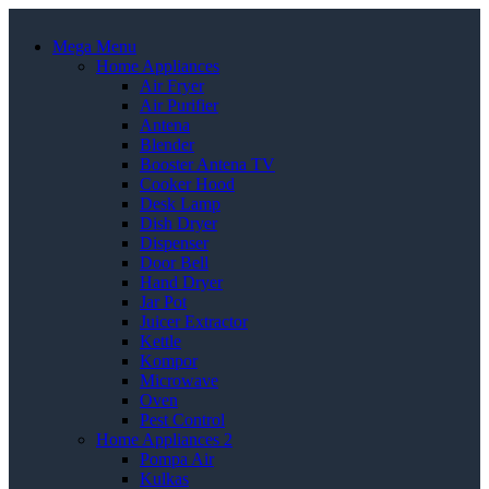
Mega Menu
Home Appliances
Air Fryer
Air Purifier
Antena
Blender
Booster Antena TV
Cooker Hood
Desk Lamp
Dish Dryer
Dispenser
Door Bell
Hand Dryer
Jar Pot
Juicer Extractor
Kettle
Kompor
Microwave
Oven
Pest Control
Home Appliances 2
Pompa Air
Kulkas