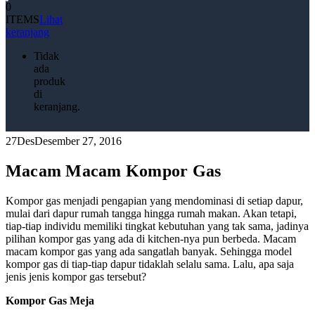
0
ITEMS
Lihat
keranjang
Tidak
ada
produk
di
keranjang.
27
Des
Desember 27, 2016
Macam Macam Kompor Gas
Kompor gas menjadi pengapian yang mendominasi di setiap dapur,
mulai dari dapur rumah tangga hingga rumah makan. Akan tetapi,
tiap-tiap individu memiliki tingkat kebutuhan yang tak sama, jadinya
pilihan kompor gas yang ada di kitchen-nya pun berbeda. Macam
macam kompor gas yang ada sangatlah banyak. Sehingga model
kompor gas di tiap-tiap dapur tidaklah selalu sama. Lalu, apa saja
jenis jenis kompor gas tersebut?
Kompor Gas Meja