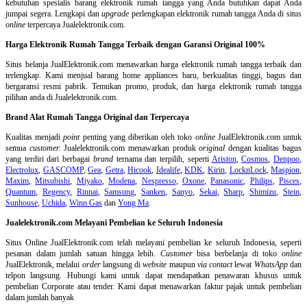
kebutuhan spesialis barang elektronik rumah tangga yang Anda butuhkan dapat Anda
jumpai segera. Lengkapi dan
upgrade
perlengkapan elektronik rumah tangga Anda di situs
online
terpercaya Jualelektronik.com.
Harga Elektronik Rumah Tangga Terbaik dengan Garansi Original 100%
Situs belanja
JualElektronik.com menawarkan harga elektronik rumah tangga terbaik dan
terlengkap. Kami menjual barang home appliances baru, berkualitas tinggi, bagus dan
bergaransi resmi pabrik. Temukan promo, produk, dan harga elektronik rumah tangga
pilihan anda di Jualelektronik.com.
Brand Alat Rumah Tangga Original dan Terpercaya
Kualitas menjadi
point
penting yang diberikan oleh toko
online
JualElektronik.com untuk
semua
customer.
Jualelektronik.com menawarkan produk
original
dengan kualitas bagus
yang terdiri dari berbagai
brand
ternama dan terpilih, seperti
Ariston
,
Cosmos
,
Denpoo
,
Electrolux
,
GASCOMP
,
Gea
,
Getra
,
Hicook
,
Idealife
,
KDK
,
Kirin
,
LocknLock
,
Maspion
,
Maxim
,
Mitsubishi
,
Miyako
,
Modena
,
Nespresso
,
Oxone
,
Panasonic
,
Philips
,
Pisces
,
Quantum
,
Regency
,
Rinnai
,
Samsung
,
Sanken
,
Sanyo
,
Sekai
,
Sharp
,
Shimizu
,
Stein
,
Sunhouse
,
Uchida
,
Winn Gas
dan
Yong Ma
.
Jualelektronik.com Melayani Pembelian ke Seluruh Indonesia
Situs Online
JualElektronik.com telah melayani pembelian ke seluruh Indonesia, seperti
pesanan dalam jumlah satuan hingga lebih.
Customer
bisa berbelanja di toko
online
JualElektronik, melalui
order
langsung di
website
maupun
via contact
lewat
WhatsApp
dan
telpon langsung
.
Hubungi kami untuk dapat mendapatkan penawaran khusus untuk
pembelian Corporate atau tender. Kami dapat menawarkan faktur pajak untuk pembelian
dalam jumlah banyak