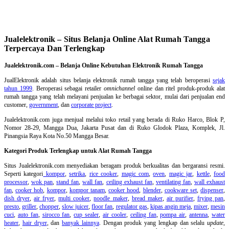
Jualelektronik – Situs Belanja Online Alat Rumah Tangga
Terpercaya Dan Terlengkap
Jualelektronik.com – Belanja Online Kebutuhan Elektronik Rumah Tangga
JualElektronik adalah
situs belanja elektronik rumah tangga
yang telah beroperasi
sejak
tahun 1999
. Beroperasi sebagai retailer
omnichannel
online dan ritel produk-produk alat
rumah tangga yang telah melayani penjualan ke berbagai sektor, mulai dari penjualan end
customer,
government
, dan
corporate project
.
Jualelektronik.com juga menjual melalui toko retail yang berada di Ruko Harco, Blok P,
Nomor 28-29, Mangga Dua, Jakarta Pusat dan di Ruko Glodok Plaza, Komplek, Jl.
Pinangsia Raya Kota No.50 Mangga Besar.
Kategori Produk Terlengkap untuk Alat Rumah Tangga
Situs Jualelektronik.com menyediakan beragam produk berkualitas dan bergaransi resmi.
Seperti kategori
kompor
,
setrika
,
rice cooker
,
magic com
,
oven
,
magic jar
,
kettle
,
food
processor
,
wok pan
,
stand fan
,
wall fan
,
ceiling exhaust fan
,
ventilating fan
,
wall exhaust
fan
,
cooker hob
,
kompor
,
kompor tanam
,
cooker hood
,
blender
,
cookware set
,
dispenser
,
dish dryer
,
air fryer
,
multi cooker
,
noodle maker
,
bread maker
,
air purifier
,
frying pan
,
presto
,
griller
,
chopper
,
slow juicer
,
floor fan
,
regulator gas
,
kipas angin meja
,
mixer
,
mesin
cuci
,
auto fan
,
sirocco fan
,
cup sealer
,
air cooler
,
ceiling fan
,
pompa air
,
antenna
,
water
heater
,
hair dryer
, dan
banyak lainnya
. Dengan produk yang lengkap dan selalu
update
,