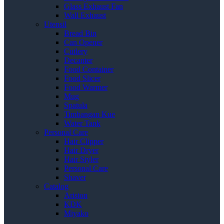
Glass Exhaust Fan
Wall Exhaust
Utensil
Bread Bin
Can Opener
Cutlery
Decanter
Food Container
Food Slicer
Food Warmer
Mug
Spatula
Timbangan Kue
Water Tank
Personal Care
Hair Clipper
Hair Dryer
Hair Styler
Personal Care
Shaver
Catalog
Ariston
KDK
Miyako