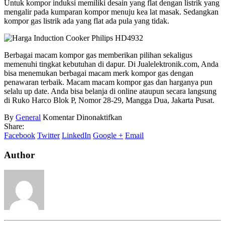
Untuk kompor induksi memiliki desain yang flat dengan listrik yang
mengalir pada kumparan kompor menuju kea lat masak. Sedangkan
kompor gas listrik ada yang flat ada pula yang tidak.
Berbagai macam kompor gas memberikan pilihan sekaligus
memenuhi tingkat kebutuhan di dapur. Di Jualelektronik.com, Anda
bisa menemukan berbagai macam merk kompor gas dengan
penawaran terbaik. Macam macam kompor gas dan harganya pun
selalu up date. Anda bisa belanja di online ataupun secara langsung
di Ruko Harco Blok P, Nomor 28-29, Mangga Dua, Jakarta Pusat.
pada
By
General
Komentar Dinonaktifkan
Macam
Share:
Macam
Facebook
Twitter
LinkedIn
Google +
Email
Kompor
Gas
Author