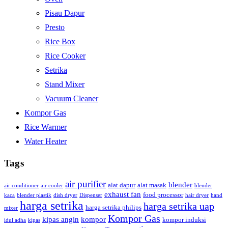
Pisau Dapur
Presto
Rice Box
Rice Cooker
Setrika
Stand Mixer
Vacuum Cleaner
Kompor Gas
Rice Warmer
Water Heater
Tags
air purifier
blender
alat dapur
alat masak
air conditioner
air cooler
blender
exhaust fan
food processor
kaca
blender plastik
dish dryer
Dispenser
hair dryer
hand
harga setrika
harga setrika uap
harga setrika philips
mixer
Kompor Gas
kipas angin
kompor
kompor induksi
idul adha
kipas