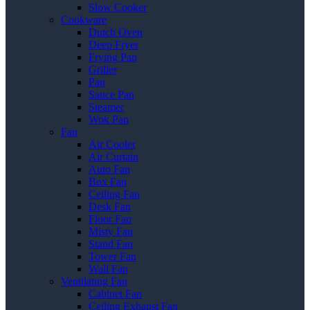
Slow Cooker
Cookware
Dutch Oven
Deep Fryer
Frying Pan
Griller
Pan
Sauce Pan
Steamer
Wok Pan
Fan
Air Cooler
Air Curtain
Auto Fan
Box Fan
Ceiling Fan
Desk Fan
Floor Fan
Misty Fan
Stand Fan
Tower Fan
Wall Fan
Ventilating Fan
Cabinet Fan
Ceiling Exhaust Fan