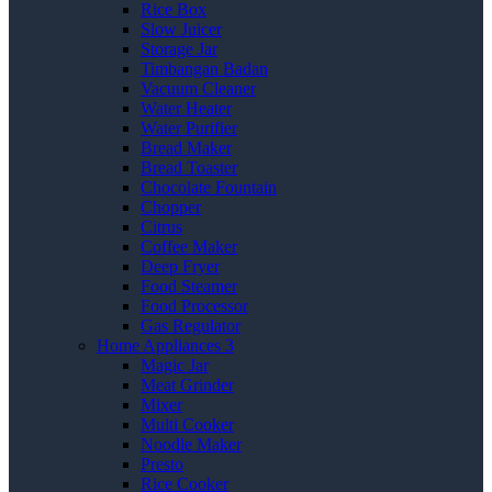
Rice Box
Slow Juicer
Storage Jar
Timbangan Badan
Vacuum Cleaner
Water Heater
Water Purifier
Bread Maker
Bread Toaster
Chocolate Fountain
Chopper
Citrus
Coffee Maker
Deep Fryer
Food Steamer
Food Processor
Gas Regulator
Home Appliances 3
Magic Jar
Meat Grinder
Mixer
Multi Cooker
Noodle Maker
Presto
Rice Cooker