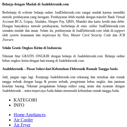
Belanja dengan Mudah di Jualelektronik.com
Berbelanja di
website belanja online
JualElektronik.com sangat mudah karena memiliki
metode pembayaran yang beragam. Pembayaran lebih mudah dengan transfer Bank Virtual
Account BCA, Gopay, Akulaku, Shopee Pay, QRIS, Mandiri dan kartu kredit atau debit.
Dengan banyaknya metode pembayaran, berbelanja di situs
online
JualElektronik.com
semakin mudah dan aman. Selain itu, pembayaran di JualElektronik.com telah di-
support
oleh
system
keamanan dan
terpercaya
by Visa
,
Master Card Security Code
dan
JCB
J/secure
.
Selalu Gratis Ongkos Kirim di Indonesia
Nikmati fitur GRATIS ONGKIR dengan belanja di Jualelektronik.com. Belanja online
bebas ongkos kirim dengan hati tenang di Jualelektronik.com.
Jualelektronik – Pusat Solusi dari Kebutuhan Elektronik Rumah Tangga Anda
Jadi, jangan ragu lagi. Kunjungi Jualelektronik.com sekarang dan temukan alat rumah
tangga terbaik dengan harga & promo terbaik, pengiriman bebas ongkir, dan jaminan
keaslian barang. Nikmati pengalaman belanja online yang aman dan nyaman dengan
Jualelektronik – mitra terpercaya Anda dalam memenuhi kebutuhan rumah tangga Anda.
KATEGORI
INFO
Home Appliances
Air Cooler
Air Fryer