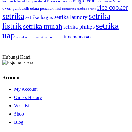
magic com
Kompor Tanam
kompor infrared
kompor rinnai
microwave
Mpasi
rice cooker
oven
pembersih udara
penanak nasi
pengering rambut
presto
setrika
setrika
setrika laundry
setrika bagus
setrika
listrik
setrika murah
setrika philips
uap
tips memasak
setrika uap listrik
slow juicer
Hubungi Kami
Account
My Account
Orders History
Wishlist
Shop
Blog