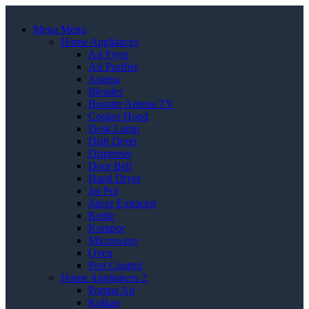
Mega Menu
Home Appliances
Air Fryer
Air Purifier
Antena
Blender
Booster Antena TV
Cooker Hood
Desk Lamp
Dish Dryer
Dispenser
Door Bell
Hand Dryer
Jar Pot
Juicer Extractor
Kettle
Kompor
Microwave
Oven
Pest Control
Home Appliances 2
Pompa Air
Kulkas