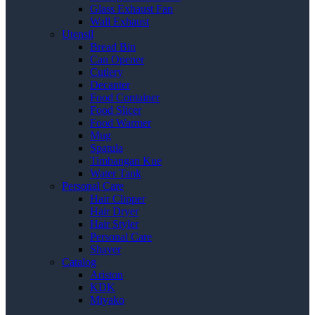
Glass Exhaust Fan
Wall Exhaust
Utensil
Bread Bin
Can Opener
Cutlery
Decanter
Food Container
Food Slicer
Food Warmer
Mug
Spatula
Timbangan Kue
Water Tank
Personal Care
Hair Clipper
Hair Dryer
Hair Styler
Personal Care
Shaver
Catalog
Ariston
KDK
Miyako