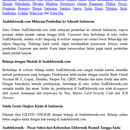
Maxim
,
Mitsubishi
,
Miyako
,
Modena
,
Nespresso
,
Oxone
,
Panasonic
,
Philips
,
Pisces
,
Quantum
,
Regency
,
Rinnai
,
Samsung
,
Sanken
,
Sanyo
,
Sekai
,
Sharp
,
Shimizu
,
Stein
,
Sunhouse
,
Uchida
,
Winn Gas
dan
Yong Ma
.
Jualelektronik.com Melayani Pembelian ke Seluruh Indonesia
Situs Online
JualElektronik.com telah melayani pembelian ke seluruh Indonesia, seperti
pesanan dalam jumlah satuan hingga lebih.
Customer
bisa berbelanja di toko
online
JualElektronik, melalui
order
langsung di
website
maupun
via contact
lewat
WhatsApp
dan
telpon langsung
.
Hubungi kami untuk dapat mendapatkan penawaran khusus untuk
pembelian Corporate atau tender. Kami dapat menawarkan faktur pajak untuk pembelian
dalam jumlah banyak
Belanja dengan Mudah di Jualelektronik.com
Berbelanja di
website belanja online
JualElektronik.com sangat mudah karena memiliki
metode pembayaran yang beragam. Pembayaran lebih mudah dengan transfer Bank Virtual
Account BCA, Gopay, Akulaku, Shopee Pay, QRIS, Mandiri dan kartu kredit atau debit.
Dengan banyaknya metode pembayaran, berbelanja di situs
online
JualElektronik.com
semakin mudah dan aman. Selain itu, pembayaran di JualElektronik.com telah di-
support
oleh
system
keamanan dan
terpercaya
by Visa
,
Master Card Security Code
dan
JCB
J/secure
.
Selalu Gratis Ongkos Kirim di Indonesia
Nikmati fitur GRATIS ONGKIR dengan belanja di Jualelektronik.com. Belanja online
bebas ongkos kirim dengan hati tenang di Jualelektronik.com.
Jualelektronik – Pusat Solusi dari Kebutuhan Elektronik Rumah Tangga Anda