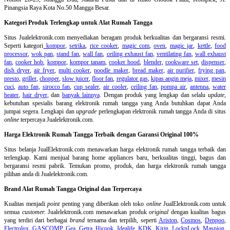
Pinangsia Raya Kota No.50 Mangga Besar.
Kategori Produk Terlengkap untuk Alat Rumah Tangga
Situs Jualelektronik.com menyediakan beragam produk berkualitas dan bergaransi resmi.
Seperti kategori
kompor
,
setrika
,
rice cooker
,
magic com
,
oven
,
magic jar
,
kettle
,
food
processor
,
wok pan
,
stand fan
,
wall fan
,
ceiling exhaust fan
,
ventilating fan
,
wall exhaust
fan
,
cooker hob
,
kompor
,
kompor tanam
,
cooker hood
,
blender
,
cookware set
,
dispenser
,
dish dryer
,
air fryer
,
multi cooker
,
noodle maker
,
bread maker
,
air purifier
,
frying pan
,
presto
,
griller
,
chopper
,
slow juicer
,
floor fan
,
regulator gas
,
kipas angin meja
,
mixer
,
mesin
cuci
,
auto fan
,
sirocco fan
,
cup sealer
,
air cooler
,
ceiling fan
,
pompa air
,
antenna
,
water
heater
,
hair dryer
, dan
banyak lainnya
. Dengan produk yang lengkap dan selalu
update
,
kebutuhan spesialis barang elektronik rumah tangga yang Anda butuhkan dapat Anda
jumpai segera. Lengkapi dan
upgrade
perlengkapan elektronik rumah tangga Anda di situs
online
terpercaya Jualelektronik.com.
Harga Elektronik Rumah Tangga Terbaik dengan Garansi Original 100%
Situs belanja
JualElektronik.com menawarkan harga elektronik rumah tangga terbaik dan
terlengkap. Kami menjual barang home appliances baru, berkualitas tinggi, bagus dan
bergaransi resmi pabrik. Temukan promo, produk, dan harga elektronik rumah tangga
pilihan anda di Jualelektronik.com.
Brand Alat Rumah Tangga Original dan Terpercaya
Kualitas menjadi
point
penting yang diberikan oleh toko
online
JualElektronik.com untuk
semua
customer.
Jualelektronik.com menawarkan produk
original
dengan kualitas bagus
yang terdiri dari berbagai
brand
ternama dan terpilih, seperti
Ariston
,
Cosmos
,
Denpoo
,
Electrolux
,
GASCOMP
,
Gea
,
Getra
,
Hicook
,
Idealife
,
KDK
,
Kirin
,
LocknLock
,
Maspion
,