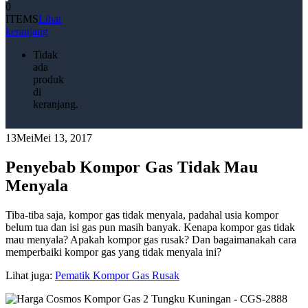
0
ITEMS
Lihat
keranjang
Tidak
ada
produk
di
keranjang.
13
Mei
Mei 13, 2017
Penyebab Kompor Gas Tidak Mau
Menyala
Tiba-tiba saja, kompor gas tidak menyala, padahal usia kompor
belum tua dan isi gas pun masih banyak. Kenapa kompor gas tidak
mau menyala? Apakah kompor gas rusak? Dan bagaimanakah cara
memperbaiki kompor gas yang tidak menyala ini?
Lihat juga:
Pematik Kompor Gas Rusak