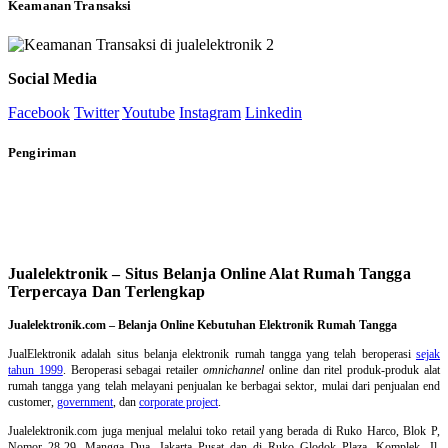
Keamanan Transaksi
Social Media
Facebook
Twitter
Youtube
Instagram
Linkedin
Pengiriman
Jualelektronik – Situs Belanja Online Alat Rumah Tangga
Terpercaya Dan Terlengkap
Jualelektronik.com – Belanja Online Kebutuhan Elektronik Rumah Tangga
JualElektronik adalah
situs belanja elektronik rumah tangga
yang telah beroperasi
sejak
tahun 1999
. Beroperasi sebagai retailer
omnichannel
online dan ritel produk-produk alat
rumah tangga yang telah melayani penjualan ke berbagai sektor, mulai dari penjualan end
customer,
government
, dan
corporate project
.
Jualelektronik.com juga menjual melalui toko retail yang berada di Ruko Harco, Blok P,
Nomor 28-29, Mangga Dua, Jakarta Pusat dan di Ruko Glodok Plaza, Komplek, Jl.