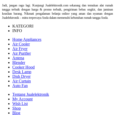
Jadi, jangan ragu lagi. Kunjungi Jualelektronik.com sekarang dan temukan alat rumah
tangga terbaik dengan harga & promo terbaik, pengiriman bebas ongkir, dan jaminan
keaslian barang. Nikmati pengalaman belanja online yang aman dan nyaman dengan
Jualelektronik – mitra terpercaya Anda dalam memenuhi kebutuhan rumah tangga Anda.
KATEGORI
INFO
Home Appliances
Air Cooler
Air Fryer
Air Purifier
Antena
Blender
Cooker Hood
Desk Lamp
Dish Dryer
Air Curtain
Auto Fan
Tentang Jualelektronik
My Account
Wish List
Shop
Blog