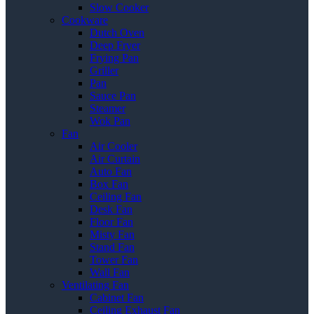
Slow Cooker
Cookware
Dutch Oven
Deep Fryer
Frying Pan
Griller
Pan
Sauce Pan
Steamer
Wok Pan
Fan
Air Cooler
Air Curtain
Auto Fan
Box Fan
Ceiling Fan
Desk Fan
Floor Fan
Misty Fan
Stand Fan
Tower Fan
Wall Fan
Ventilating Fan
Cabinet Fan
Ceiling Exhaust Fan