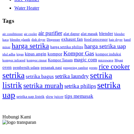
Water Heater
Tags
air purifier
blender
alat dapur
alat masak
air conditioner
air cooler
blender
exhaust fan
food processor
kaca
blender plastik
dish dryer
Dispenser
hair dryer
hand
harga setrika
harga setrika uap
harga setrika philips
mixer
Kompor Gas
kipas angin
kompor
kompor induksi
idul adha
kipas
magic com
Kompor Tanam
kompor infrared
kompor rinnai
microwave
Mpasi
rice cooker
oven
pembersih udara
penanak nasi
pengering rambut
presto
setrika
setrika
setrika laundry
setrika bagus
setrika
listrik
setrika murah
setrika philips
uap
tips memasak
setrika uap listrik
slow juicer
Hubungi Kami