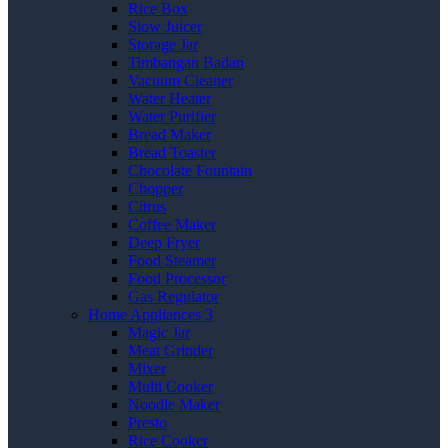
Rice Box
Slow Juicer
Storage Jar
Timbangan Badan
Vacuum Cleaner
Water Heater
Water Purifier
Bread Maker
Bread Toaster
Chocolate Fountain
Chopper
Citrus
Coffee Maker
Deep Fryer
Food Steamer
Food Processor
Gas Regulator
Home Appliances 3
Magic Jar
Meat Grinder
Mixer
Multi Cooker
Noodle Maker
Presto
Rice Cooker