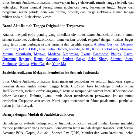
Situs belanja
JualElektronik.com menawarkan harga elektronik rumah tangga terbaik dan
terlengkap. Kami menjual barang home appliances baru, berkualitas tinggi, bagus dan
bergaransi resmi pabrik. Temukan promo, produk, dan harga elektronik rumah tangga
pilihan anda di Jualelektronik.com.
Brand Alat Rumah Tangga Original dan Terpercaya
Kualitas menjadi
point
penting yang diberikan oleh toko
online
JualElektronik.com untuk
semua
customer.
Jualelektronik.com menawarkan produk
original
dengan kualitas bagus
yang terdiri dari berbagai
brand
ternama dan terpilih, seperti
Ariston
,
Cosmos
,
Denpoo
,
Electrolux
,
GASCOMP
,
Gea
,
Getra
,
Hicook
,
Idealife
,
KDK
,
Kirin
,
LocknLock
,
Maspion
,
Maxim
,
Mitsubishi
,
Miyako
,
Modena
,
Nespresso
,
Oxone
,
Panasonic
,
Philips
,
Pisces
,
Quantum
,
Regency
,
Rinnai
,
Samsung
,
Sanken
,
Sanyo
,
Sekai
,
Sharp
,
Shimizu
,
Stein
,
Sunhouse
,
Uchida
,
Winn Gas
dan
Yong Ma
.
Jualelektronik.com Melayani Pembelian ke Seluruh Indonesia
Situs Online
JualElektronik.com telah melayani pembelian ke seluruh Indonesia, seperti
pesanan dalam jumlah satuan hingga lebih.
Customer
bisa berbelanja di toko
online
JualElektronik, melalui
order
langsung di
website
maupun
via contact
lewat
WhatsApp
dan
telpon langsung
.
Hubungi kami untuk dapat mendapatkan penawaran khusus untuk
pembelian Corporate atau tender. Kami dapat menawarkan faktur pajak untuk pembelian
dalam jumlah banyak
Belanja dengan Mudah di Jualelektronik.com
Berbelanja di
website belanja online
JualElektronik.com sangat mudah karena memiliki
metode pembayaran yang beragam. Pembayaran lebih mudah dengan transfer Bank Virtual
Account BCA, Gopay, Akulaku, Shopee Pay, QRIS, Mandiri dan kartu kredit atau debit.