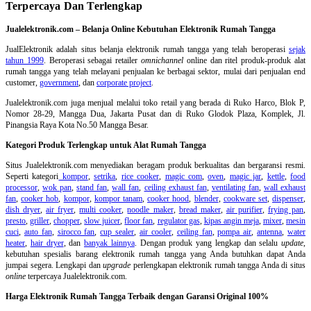
Terpercaya Dan Terlengkap
Jualelektronik.com – Belanja Online Kebutuhan Elektronik Rumah Tangga
JualElektronik adalah
situs belanja elektronik rumah tangga
yang telah beroperasi
sejak
tahun 1999
. Beroperasi sebagai retailer
omnichannel
online dan ritel produk-produk alat
rumah tangga yang telah melayani penjualan ke berbagai sektor, mulai dari penjualan end
customer,
government
, dan
corporate project
.
Jualelektronik.com juga menjual melalui toko retail yang berada di Ruko Harco, Blok P,
Nomor 28-29, Mangga Dua, Jakarta Pusat dan di Ruko Glodok Plaza, Komplek, Jl.
Pinangsia Raya Kota No.50 Mangga Besar.
Kategori Produk Terlengkap untuk Alat Rumah Tangga
Situs Jualelektronik.com menyediakan beragam produk berkualitas dan bergaransi resmi.
Seperti kategori
kompor
,
setrika
,
rice cooker
,
magic com
,
oven
,
magic jar
,
kettle
,
food
processor
,
wok pan
,
stand fan
,
wall fan
,
ceiling exhaust fan
,
ventilating fan
,
wall exhaust
fan
,
cooker hob
,
kompor
,
kompor tanam
,
cooker hood
,
blender
,
cookware set
,
dispenser
,
dish dryer
,
air fryer
,
multi cooker
,
noodle maker
,
bread maker
,
air purifier
,
frying pan
,
presto
,
griller
,
chopper
,
slow juicer
,
floor fan
,
regulator gas
,
kipas angin meja
,
mixer
,
mesin
cuci
,
auto fan
,
sirocco fan
,
cup sealer
,
air cooler
,
ceiling fan
,
pompa air
,
antenna
,
water
heater
,
hair dryer
, dan
banyak lainnya
. Dengan produk yang lengkap dan selalu
update
,
kebutuhan spesialis barang elektronik rumah tangga yang Anda butuhkan dapat Anda
jumpai segera. Lengkapi dan
upgrade
perlengkapan elektronik rumah tangga Anda di situs
online
terpercaya Jualelektronik.com.
Harga Elektronik Rumah Tangga Terbaik dengan Garansi Original 100%