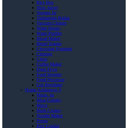
Rice Box
Slow Juicer
Storage Jar
Timbangan Badan
Vacuum Cleaner
Water Heater
Water Purifier
Bread Maker
Bread Toaster
Chocolate Fountain
Chopper
Citrus
Coffee Maker
Deep Fryer
Food Steamer
Food Processor
Gas Regulator
Home Appliances 3
Magic Jar
Meat Grinder
Mixer
Multi Cooker
Noodle Maker
Presto
Rice Cooker