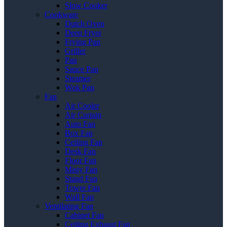
Slow Cooker
Cookware
Dutch Oven
Deep Fryer
Frying Pan
Griller
Pan
Sauce Pan
Steamer
Wok Pan
Fan
Air Cooler
Air Curtain
Auto Fan
Box Fan
Ceiling Fan
Desk Fan
Floor Fan
Misty Fan
Stand Fan
Tower Fan
Wall Fan
Ventilating Fan
Cabinet Fan
Ceiling Exhaust Fan