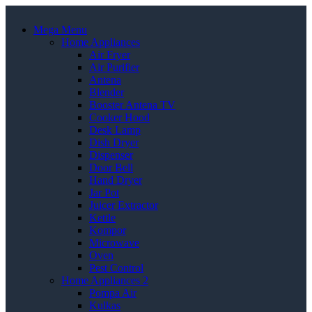
Mega Menu
Home Appliances
Air Fryer
Air Purifier
Antena
Blender
Booster Antena TV
Cooker Hood
Desk Lamp
Dish Dryer
Dispenser
Door Bell
Hand Dryer
Jar Pot
Juicer Extractor
Kettle
Kompor
Microwave
Oven
Pest Control
Home Appliances 2
Pompa Air
Kulkas