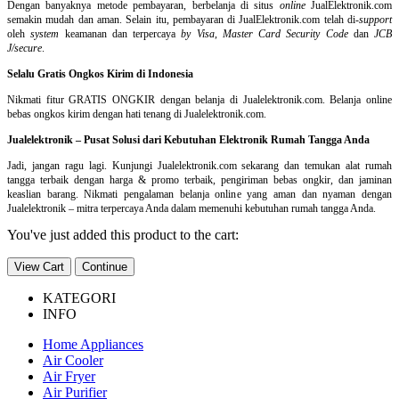
Dengan banyaknya metode pembayaran, berbelanja di situs
online
JualElektronik.com
semakin mudah dan aman. Selain itu, pembayaran di JualElektronik.com telah di-
support
oleh
system
keamanan dan
terpercaya
by Visa
,
Master Card Security Code
dan
JCB
J/secure
.
Selalu Gratis Ongkos Kirim di Indonesia
Nikmati fitur GRATIS ONGKIR dengan belanja di Jualelektronik.com. Belanja online
bebas ongkos kirim dengan hati tenang di Jualelektronik.com.
Jualelektronik – Pusat Solusi dari Kebutuhan Elektronik Rumah Tangga Anda
Jadi, jangan ragu lagi. Kunjungi Jualelektronik.com sekarang dan temukan alat rumah
tangga terbaik dengan harga & promo terbaik, pengiriman bebas ongkir, dan jaminan
keaslian barang. Nikmati pengalaman belanja online yang aman dan nyaman dengan
Jualelektronik – mitra terpercaya Anda dalam memenuhi kebutuhan rumah tangga Anda.
You've just added this product to the cart:
View Cart
Continue
KATEGORI
INFO
Home Appliances
Air Cooler
Air Fryer
Air Purifier