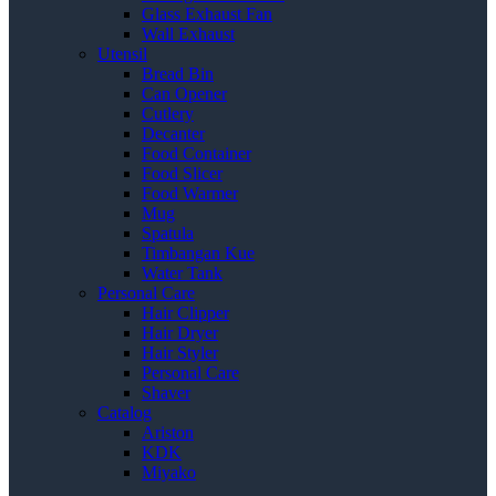
Glass Exhaust Fan
Wall Exhaust
Utensil
Bread Bin
Can Opener
Cutlery
Decanter
Food Container
Food Slicer
Food Warmer
Mug
Spatula
Timbangan Kue
Water Tank
Personal Care
Hair Clipper
Hair Dryer
Hair Styler
Personal Care
Shaver
Catalog
Ariston
KDK
Miyako