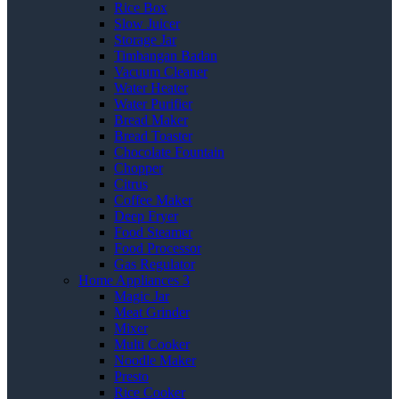
Rice Box
Slow Juicer
Storage Jar
Timbangan Badan
Vacuum Cleaner
Water Heater
Water Purifier
Bread Maker
Bread Toaster
Chocolate Fountain
Chopper
Citrus
Coffee Maker
Deep Fryer
Food Steamer
Food Processor
Gas Regulator
Home Appliances 3
Magic Jar
Meat Grinder
Mixer
Multi Cooker
Noodle Maker
Presto
Rice Cooker