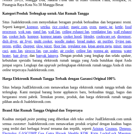
Pinangsia Raya Kota No.50 Mangga Besar.
Kategori Produk Terlengkap untuk Alat Rumah Tangga
Situs Jualelektronik.com menyediakan beragam produk berkualitas dan bergaransi resmi.
Seperti kategori
kompor
,
setrika
,
rice cooker
,
magic com
,
oven
,
magic jar
,
kettle
,
food
processor
,
wok pan
,
stand fan
,
wall fan
,
ceiling exhaust fan
,
ventilating fan
,
wall exhaust
fan
,
cooker hob
,
kompor
,
kompor tanam
,
cooker hood
,
blender
,
cookware set
,
dispenser
,
dish dryer
,
air fryer
,
multi cooker
,
noodle maker
,
bread maker
,
air purifier
,
frying pan
,
presto
,
griller
,
chopper
,
slow juicer
,
floor fan
,
regulator gas
,
kipas angin meja
,
mixer
,
mesin
cuci
,
auto fan
,
sirocco fan
,
cup sealer
,
air cooler
,
ceiling fan
,
pompa air
,
antenna
,
water
heater
,
hair dryer
, dan
banyak lainnya
. Dengan produk yang lengkap dan selalu
update
,
kebutuhan spesialis barang elektronik rumah tangga yang Anda butuhkan dapat Anda
jumpai segera. Lengkapi dan
upgrade
perlengkapan elektronik rumah tangga Anda di situs
online
terpercaya Jualelektronik.com.
Harga Elektronik Rumah Tangga Terbaik dengan Garansi Original 100%
Situs belanja
JualElektronik.com menawarkan harga elektronik rumah tangga terbaik dan
terlengkap. Kami menjual barang home appliances baru, berkualitas tinggi, bagus dan
bergaransi resmi pabrik. Temukan promo, produk, dan harga elektronik rumah tangga
pilihan anda di Jualelektronik.com.
Brand Alat Rumah Tangga Original dan Terpercaya
Kualitas menjadi
point
penting yang diberikan oleh toko
online
JualElektronik.com untuk
semua
customer.
Jualelektronik.com menawarkan produk
original
dengan kualitas bagus
yang terdiri dari berbagai
brand
ternama dan terpilih, seperti
Ariston
,
Cosmos
,
Denpoo
,
Electrolux
,
GASCOMP
,
Gea
,
Getra
,
Hicook
,
Idealife
,
KDK
,
Kirin
,
LocknLock
,
Maspion
,