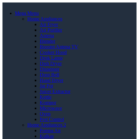
Mega Menu
Home Appliances
Air Fryer
Air Purifier
Antena
Blender
Booster Antena TV
Cooker Hood
Desk Lamp
Dish Dryer
Dispenser
Door Bell
Hand Dryer
Jar Pot
Juicer Extractor
Kettle
Kompor
Microwave
Oven
Pest Control
Home Appliances 2
Pompa Air
Kulkas