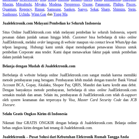
Maxim
,
Mitsubishi
,
Miyako
,
Modena
,
Nespresso
,
Oxone
,
Panasonic
,
Philips
,
Pisces
,
Quantum
,
Regency
,
Rinnai
,
Samsung
,
Sanken
,
Sanyo
,
Sekai
,
Sharp
,
Shimizu
,
Stein
,
Sunhouse
,
Uchida
,
Winn Gas
dan
Yong Ma
.
Jualelektronik.com Melayani Pembelian ke Seluruh Indonesia
Situs Online
JualElektronik.com telah melayani pembelian ke seluruh Indonesia, seperti
pesanan dalam jumlah satuan hingga lebih.
Customer
bisa berbelanja di toko
online
JualElektronik, melalui
order
langsung di
website
maupun
via contact
lewat
WhatsApp
dan
telpon langsung
.
Hubungi kami untuk dapat mendapatkan penawaran khusus untuk
pembelian Corporate atau tender. Kami dapat menawarkan faktur pajak untuk pembelian
dalam jumlah banyak
Belanja dengan Mudah di Jualelektronik.com
Berbelanja di
website belanja online
JualElektronik.com sangat mudah karena memiliki
metode pembayaran yang beragam. Pembayaran lebih mudah dengan transfer Bank Virtual
Account BCA, Gopay, Akulaku, Shopee Pay, QRIS, Mandiri dan kartu kredit atau debit.
Dengan banyaknya metode pembayaran, berbelanja di situs
online
JualElektronik.com
semakin mudah dan aman. Selain itu, pembayaran di JualElektronik.com telah di-
support
oleh
system
keamanan dan
terpercaya
by Visa
,
Master Card Security Code
dan
JCB
J/secure
.
Selalu Gratis Ongkos Kirim di Indonesia
Nikmati fitur GRATIS ONGKIR dengan belanja di Jualelektronik.com. Belanja online
bebas ongkos kirim dengan hati tenang di Jualelektronik.com.
Jualelektronik – Pusat Solusi dari Kebutuhan Elektronik Rumah Tangga Anda