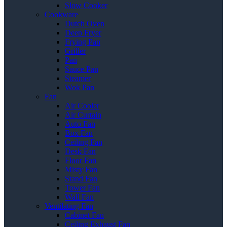
Slow Cooker
Cookware
Dutch Oven
Deep Fryer
Frying Pan
Griller
Pan
Sauce Pan
Steamer
Wok Pan
Fan
Air Cooler
Air Curtain
Auto Fan
Box Fan
Ceiling Fan
Desk Fan
Floor Fan
Misty Fan
Stand Fan
Tower Fan
Wall Fan
Ventilating Fan
Cabinet Fan
Ceiling Exhaust Fan