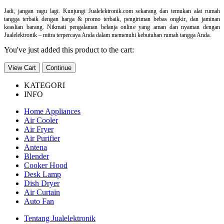
Jadi, jangan ragu lagi. Kunjungi Jualelektronik.com sekarang dan temukan alat rumah
tangga terbaik dengan harga & promo terbaik, pengiriman bebas ongkir, dan jaminan
keaslian barang. Nikmati pengalaman belanja online yang aman dan nyaman dengan
Jualelektronik – mitra terpercaya Anda dalam memenuhi kebutuhan rumah tangga Anda.
You've just added this product to the cart:
View Cart
Continue
KATEGORI
INFO
Home Appliances
Air Cooler
Air Fryer
Air Purifier
Antena
Blender
Cooker Hood
Desk Lamp
Dish Dryer
Air Curtain
Auto Fan
Tentang Jualelektronik