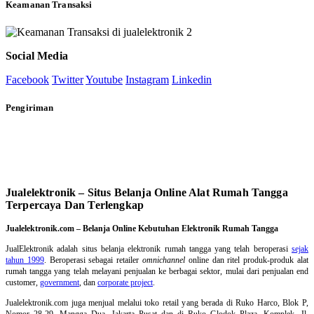
Keamanan Transaksi
Social Media
Facebook
Twitter
Youtube
Instagram
Linkedin
Pengiriman
Jualelektronik – Situs Belanja Online Alat Rumah Tangga
Terpercaya Dan Terlengkap
Jualelektronik.com – Belanja Online Kebutuhan Elektronik Rumah Tangga
JualElektronik adalah
situs belanja elektronik rumah tangga
yang telah beroperasi
sejak
tahun 1999
. Beroperasi sebagai retailer
omnichannel
online dan ritel produk-produk alat
rumah tangga yang telah melayani penjualan ke berbagai sektor, mulai dari penjualan end
customer,
government
, dan
corporate project
.
Jualelektronik.com juga menjual melalui toko retail yang berada di Ruko Harco, Blok P,
Nomor 28-29, Mangga Dua, Jakarta Pusat dan di Ruko Glodok Plaza, Komplek, Jl.