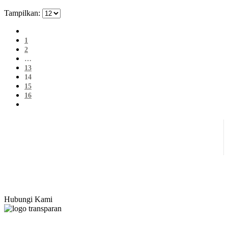
Tampilkan:
1
2
…
13
14
15
16
Hubungi Kami