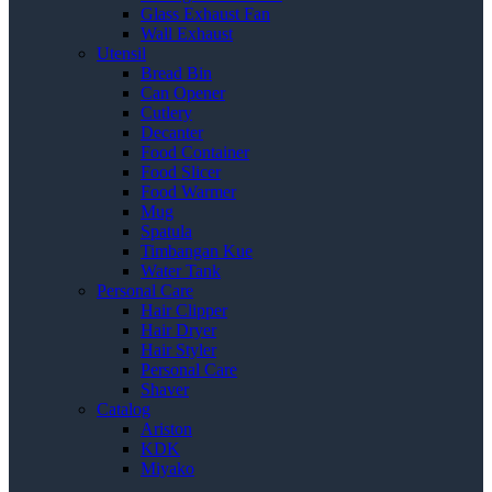
Glass Exhaust Fan
Wall Exhaust
Utensil
Bread Bin
Can Opener
Cutlery
Decanter
Food Container
Food Slicer
Food Warmer
Mug
Spatula
Timbangan Kue
Water Tank
Personal Care
Hair Clipper
Hair Dryer
Hair Styler
Personal Care
Shaver
Catalog
Ariston
KDK
Miyako