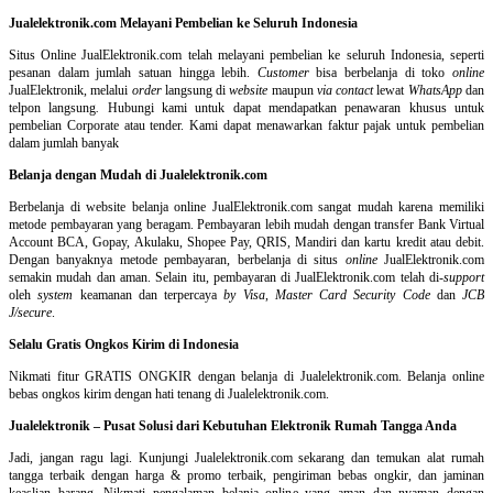
Jualelektronik.com Melayani Pembelian ke Seluruh Indonesia
Situs Online
JualElektronik.com telah melayani pembelian ke seluruh Indonesia, seperti
pesanan dalam jumlah satuan hingga lebih.
Customer
bisa berbelanja di toko
online
JualElektronik, melalui
order
langsung di
website
maupun
via contact
lewat
WhatsApp
dan
telpon langsung
.
Hubungi kami untuk dapat mendapatkan penawaran khusus untuk
pembelian Corporate atau tender. Kami dapat menawarkan faktur pajak untuk pembelian
dalam jumlah banyak
Belanja dengan Mudah di Jualelektronik.com
Berbelanja di
website belanja online
JualElektronik.com sangat mudah karena memiliki
metode pembayaran yang beragam. Pembayaran lebih mudah dengan transfer Bank Virtual
Account BCA, Gopay, Akulaku, Shopee Pay, QRIS, Mandiri dan kartu kredit atau debit.
Dengan banyaknya metode pembayaran, berbelanja di situs
online
JualElektronik.com
semakin mudah dan aman. Selain itu, pembayaran di JualElektronik.com telah di-
support
oleh
system
keamanan dan
terpercaya
by Visa
,
Master Card Security Code
dan
JCB
J/secure
.
Selalu Gratis Ongkos Kirim di Indonesia
Nikmati fitur GRATIS ONGKIR dengan belanja di Jualelektronik.com. Belanja online
bebas ongkos kirim dengan hati tenang di Jualelektronik.com.
Jualelektronik – Pusat Solusi dari Kebutuhan Elektronik Rumah Tangga Anda
Jadi, jangan ragu lagi. Kunjungi Jualelektronik.com sekarang dan temukan alat rumah
tangga terbaik dengan harga & promo terbaik, pengiriman bebas ongkir, dan jaminan
keaslian barang. Nikmati pengalaman belanja online yang aman dan nyaman dengan