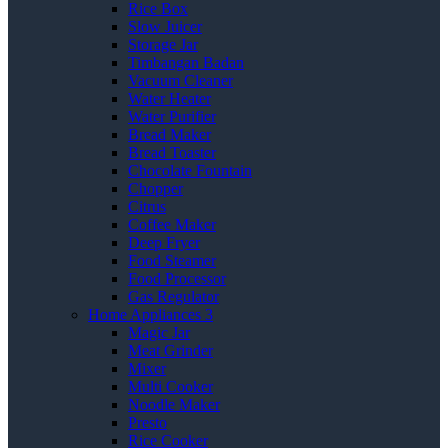
Rice Box
Slow Juicer
Storage Jar
Timbangan Badan
Vacuum Cleaner
Water Heater
Water Purifier
Bread Maker
Bread Toaster
Chocolate Fountain
Chopper
Citrus
Coffee Maker
Deep Fryer
Food Steamer
Food Processor
Gas Regulator
Home Appliances 3
Magic Jar
Meat Grinder
Mixer
Multi Cooker
Noodle Maker
Presto
Rice Cooker