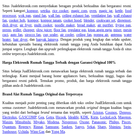
Situs Jualelektronik.com menyediakan beragam produk berkualitas dan bergaransi resmi.
Seperti kategori
kompor
,
setrika
,
rice cooker
,
magic com
,
oven
,
magic jar
,
kettle
,
food
processor
,
wok pan
,
stand fan
,
wall fan
,
ceiling exhaust fan
,
ventilating fan
,
wall exhaust
fan
,
cooker hob
,
kompor
,
kompor tanam
,
cooker hood
,
blender
,
cookware set
,
dispenser
,
dish dryer
,
air fryer
,
multi cooker
,
noodle maker
,
bread maker
,
air purifier
,
frying pan
,
presto
,
griller
,
chopper
,
slow juicer
,
floor fan
,
regulator gas
,
kipas angin meja
,
mixer
,
mesin
cuci
,
auto fan
,
sirocco fan
,
cup sealer
,
air cooler
,
ceiling fan
,
pompa air
,
antenna
,
water
heater
,
hair dryer
, dan
banyak lainnya
. Dengan produk yang lengkap dan selalu
update
,
kebutuhan spesialis barang elektronik rumah tangga yang Anda butuhkan dapat Anda
jumpai segera. Lengkapi dan
upgrade
perlengkapan elektronik rumah tangga Anda di situs
online
terpercaya Jualelektronik.com.
Harga Elektronik Rumah Tangga Terbaik dengan Garansi Original 100%
Situs belanja
JualElektronik.com menawarkan harga elektronik rumah tangga terbaik dan
terlengkap. Kami menjual barang home appliances baru, berkualitas tinggi, bagus dan
bergaransi resmi pabrik. Temukan promo, produk, dan harga elektronik rumah tangga
pilihan anda di Jualelektronik.com.
Brand Alat Rumah Tangga Original dan Terpercaya
Kualitas menjadi
point
penting yang diberikan oleh toko
online
JualElektronik.com untuk
semua
customer.
Jualelektronik.com menawarkan produk
original
dengan kualitas bagus
yang terdiri dari berbagai
brand
ternama dan terpilih, seperti
Ariston
,
Cosmos
,
Denpoo
,
Electrolux
,
GASCOMP
,
Gea
,
Getra
,
Hicook
,
Idealife
,
KDK
,
Kirin
,
LocknLock
,
Maspion
,
Maxim
,
Mitsubishi
,
Miyako
,
Modena
,
Nespresso
,
Oxone
,
Panasonic
,
Philips
,
Pisces
,
Quantum
,
Regency
,
Rinnai
,
Samsung
,
Sanken
,
Sanyo
,
Sekai
,
Sharp
,
Shimizu
,
Stein
,
Sunhouse
,
Uchida
,
Winn Gas
dan
Yong Ma
.