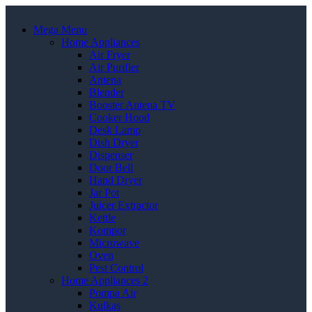
Mega Menu
Home Appliances
Air Fryer
Air Purifier
Antena
Blender
Booster Antena TV
Cooker Hood
Desk Lamp
Dish Dryer
Dispenser
Door Bell
Hand Dryer
Jar Pot
Juicer Extractor
Kettle
Kompor
Microwave
Oven
Pest Control
Home Appliances 2
Pompa Air
Kulkas