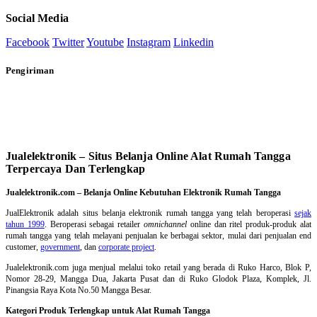
Social Media
Facebook
Twitter
Youtube
Instagram
Linkedin
Pengiriman
Jualelektronik – Situs Belanja Online Alat Rumah Tangga
Terpercaya Dan Terlengkap
Jualelektronik.com – Belanja Online Kebutuhan Elektronik Rumah Tangga
JualElektronik adalah
situs belanja elektronik rumah tangga
yang telah beroperasi
sejak
tahun 1999
. Beroperasi sebagai retailer
omnichannel
online dan ritel produk-produk alat
rumah tangga yang telah melayani penjualan ke berbagai sektor, mulai dari penjualan end
customer,
government
, dan
corporate project
.
Jualelektronik.com juga menjual melalui toko retail yang berada di Ruko Harco, Blok P,
Nomor 28-29, Mangga Dua, Jakarta Pusat dan di Ruko Glodok Plaza, Komplek, Jl.
Pinangsia Raya Kota No.50 Mangga Besar.
Kategori Produk Terlengkap untuk Alat Rumah Tangga