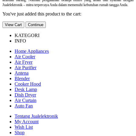
Jualelektronik – mitra terpercaya Anda dalam memenuhi kebutuhan rumah tangga Anda.
You've just added this product to the cart:
View Cart
Continue
KATEGORI
INFO
Home Appliances
Air Cooler
Air Fryer
Air Purifier
Antena
Blender
Cooker Hood
Desk Lamp
Dish Dryer
Air Curtain
Auto Fan
Tentang Jualelektronik
My Account
Wish List
Shop