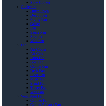
Slow Cooker
Cookware
Dutch Oven
Deep Fryer
Frying Pan
Griller
Pan
Sauce Pan
Steamer
Wok Pan
Fan
Air Cooler
Air Curtain
Auto Fan
Box Fan
Ceiling Fan
Desk Fan
Floor Fan
Misty Fan
Stand Fan
Tower Fan
Wall Fan
Ventilating Fan
Cabinet Fan
Ceiling Exhaust Fan