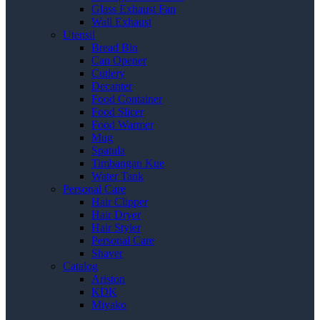
Glass Exhaust Fan
Wall Exhaust
Utensil
Bread Bin
Can Opener
Cutlery
Decanter
Food Container
Food Slicer
Food Warmer
Mug
Spatula
Timbangan Kue
Water Tank
Personal Care
Hair Clipper
Hair Dryer
Hair Styler
Personal Care
Shaver
Catalog
Ariston
KDK
Miyako