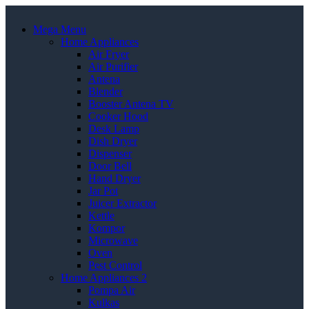
Mega Menu
Home Appliances
Air Fryer
Air Purifier
Antena
Blender
Booster Antena TV
Cooker Hood
Desk Lamp
Dish Dryer
Dispenser
Door Bell
Hand Dryer
Jar Pot
Juicer Extractor
Kettle
Kompor
Microwave
Oven
Pest Control
Home Appliances 2
Pompa Air
Kulkas