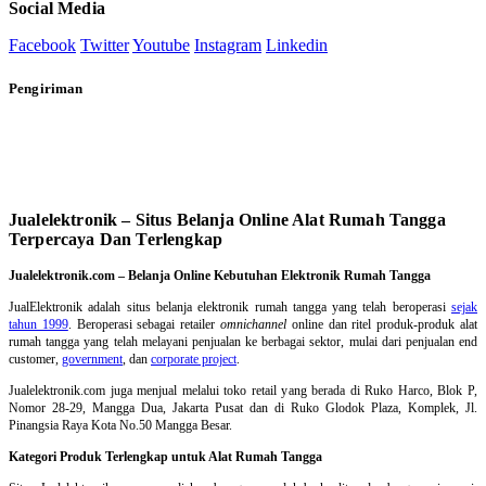
Social Media
Facebook
Twitter
Youtube
Instagram
Linkedin
Pengiriman
Jualelektronik – Situs Belanja Online Alat Rumah Tangga
Terpercaya Dan Terlengkap
Jualelektronik.com – Belanja Online Kebutuhan Elektronik Rumah Tangga
JualElektronik adalah
situs belanja elektronik rumah tangga
yang telah beroperasi
sejak
tahun 1999
. Beroperasi sebagai retailer
omnichannel
online dan ritel produk-produk alat
rumah tangga yang telah melayani penjualan ke berbagai sektor, mulai dari penjualan end
customer,
government
, dan
corporate project
.
Jualelektronik.com juga menjual melalui toko retail yang berada di Ruko Harco, Blok P,
Nomor 28-29, Mangga Dua, Jakarta Pusat dan di Ruko Glodok Plaza, Komplek, Jl.
Pinangsia Raya Kota No.50 Mangga Besar.
Kategori Produk Terlengkap untuk Alat Rumah Tangga