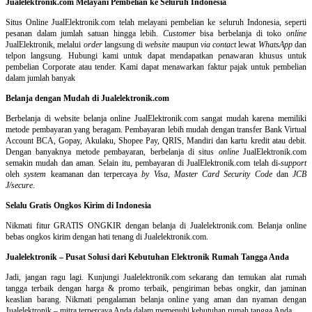
Jualelektronik.com Melayani Pembelian ke Seluruh Indonesia
Situs Online
JualElektronik.com telah melayani pembelian ke seluruh Indonesia, seperti
pesanan dalam jumlah satuan hingga lebih.
Customer
bisa berbelanja di toko
online
JualElektronik, melalui
order
langsung di
website
maupun
via contact
lewat
WhatsApp
dan
telpon langsung
.
Hubungi kami untuk dapat mendapatkan penawaran khusus untuk
pembelian Corporate atau tender. Kami dapat menawarkan faktur pajak untuk pembelian
dalam jumlah banyak
Belanja dengan Mudah di Jualelektronik.com
Berbelanja di
website belanja online
JualElektronik.com sangat mudah karena memiliki
metode pembayaran yang beragam. Pembayaran lebih mudah dengan transfer Bank Virtual
Account BCA, Gopay, Akulaku, Shopee Pay, QRIS, Mandiri dan kartu kredit atau debit.
Dengan banyaknya metode pembayaran, berbelanja di situs
online
JualElektronik.com
semakin mudah dan aman. Selain itu, pembayaran di JualElektronik.com telah di-
support
oleh
system
keamanan dan
terpercaya
by Visa
,
Master Card Security Code
dan
JCB
J/secure
.
Selalu Gratis Ongkos Kirim di Indonesia
Nikmati fitur GRATIS ONGKIR dengan belanja di Jualelektronik.com. Belanja online
bebas ongkos kirim dengan hati tenang di Jualelektronik.com.
Jualelektronik – Pusat Solusi dari Kebutuhan Elektronik Rumah Tangga Anda
Jadi, jangan ragu lagi. Kunjungi Jualelektronik.com sekarang dan temukan alat rumah
tangga terbaik dengan harga & promo terbaik, pengiriman bebas ongkir, dan jaminan
keaslian barang. Nikmati pengalaman belanja online yang aman dan nyaman dengan
Jualelektronik – mitra terpercaya Anda dalam memenuhi kebutuhan rumah tangga Anda.