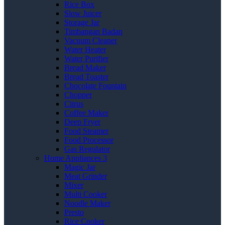
Rice Box
Slow Juicer
Storage Jar
Timbangan Badan
Vacuum Cleaner
Water Heater
Water Purifier
Bread Maker
Bread Toaster
Chocolate Fountain
Chopper
Citrus
Coffee Maker
Deep Fryer
Food Steamer
Food Processor
Gas Regulator
Home Appliances 3
Magic Jar
Meat Grinder
Mixer
Multi Cooker
Noodle Maker
Presto
Rice Cooker