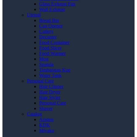
Glass Exhaust Fan
Wall Exhaust
Utensil
Bread Bin
Can Opener
Cutlery
Decanter
Food Container
Food Slicer
Food Warmer
Mug
Spatula
Timbangan Kue
Water Tank
Personal Care
Hair Clipper
Hair Dryer
Hair Styler
Personal Care
Shaver
Catalog
Ariston
KDK
Miyako