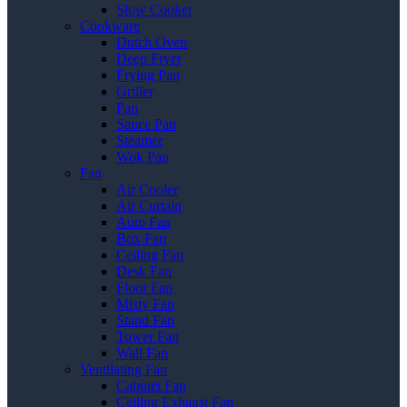
Slow Cooker
Cookware
Dutch Oven
Deep Fryer
Frying Pan
Griller
Pan
Sauce Pan
Steamer
Wok Pan
Fan
Air Cooler
Air Curtain
Auto Fan
Box Fan
Ceiling Fan
Desk Fan
Floor Fan
Misty Fan
Stand Fan
Tower Fan
Wall Fan
Ventilating Fan
Cabinet Fan
Ceiling Exhaust Fan