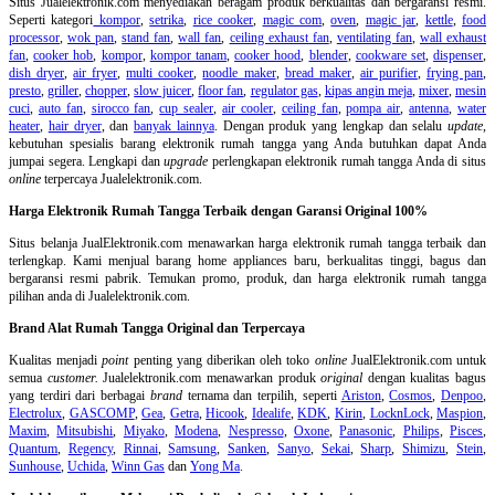
Situs Jualelektronik.com menyediakan beragam produk berkualitas dan bergaransi resmi.
Seperti kategori
kompor
,
setrika
,
rice cooker
,
magic com
,
oven
,
magic jar
,
kettle
,
food
processor
,
wok pan
,
stand fan
,
wall fan
,
ceiling exhaust fan
,
ventilating fan
,
wall exhaust
fan
,
cooker hob
,
kompor
,
kompor tanam
,
cooker hood
,
blender
,
cookware set
,
dispenser
,
dish dryer
,
air fryer
,
multi cooker
,
noodle maker
,
bread maker
,
air purifier
,
frying pan
,
presto
,
griller
,
chopper
,
slow juicer
,
floor fan
,
regulator gas
,
kipas angin meja
,
mixer
,
mesin
cuci
,
auto fan
,
sirocco fan
,
cup sealer
,
air cooler
,
ceiling fan
,
pompa air
,
antenna
,
water
heater
,
hair dryer
, dan
banyak lainnya
. Dengan produk yang lengkap dan selalu
update
,
kebutuhan spesialis barang elektronik rumah tangga yang Anda butuhkan dapat Anda
jumpai segera. Lengkapi dan
upgrade
perlengkapan elektronik rumah tangga Anda di situs
online
terpercaya Jualelektronik.com.
Harga Elektronik Rumah Tangga Terbaik dengan Garansi Original 100%
Situs belanja
JualElektronik.com menawarkan harga elektronik rumah tangga terbaik dan
terlengkap. Kami menjual barang home appliances baru, berkualitas tinggi, bagus dan
bergaransi resmi pabrik. Temukan promo, produk, dan harga elektronik rumah tangga
pilihan anda di Jualelektronik.com.
Brand Alat Rumah Tangga Original dan Terpercaya
Kualitas menjadi
point
penting yang diberikan oleh toko
online
JualElektronik.com untuk
semua
customer.
Jualelektronik.com menawarkan produk
original
dengan kualitas bagus
yang terdiri dari berbagai
brand
ternama dan terpilih, seperti
Ariston
,
Cosmos
,
Denpoo
,
Electrolux
,
GASCOMP
,
Gea
,
Getra
,
Hicook
,
Idealife
,
KDK
,
Kirin
,
LocknLock
,
Maspion
,
Maxim
,
Mitsubishi
,
Miyako
,
Modena
,
Nespresso
,
Oxone
,
Panasonic
,
Philips
,
Pisces
,
Quantum
,
Regency
,
Rinnai
,
Samsung
,
Sanken
,
Sanyo
,
Sekai
,
Sharp
,
Shimizu
,
Stein
,
Sunhouse
,
Uchida
,
Winn Gas
dan
Yong Ma
.