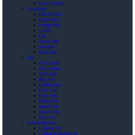
Slow Cooker
Cookware
Dutch Oven
Deep Fryer
Frying Pan
Griller
Pan
Sauce Pan
Steamer
Wok Pan
Fan
Air Cooler
Air Curtain
Auto Fan
Box Fan
Ceiling Fan
Desk Fan
Floor Fan
Misty Fan
Stand Fan
Tower Fan
Wall Fan
Ventilating Fan
Cabinet Fan
Ceiling Exhaust Fan