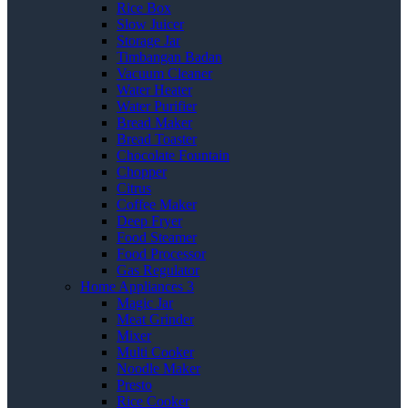
Rice Box
Slow Juicer
Storage Jar
Timbangan Badan
Vacuum Cleaner
Water Heater
Water Purifier
Bread Maker
Bread Toaster
Chocolate Fountain
Chopper
Citrus
Coffee Maker
Deep Fryer
Food Steamer
Food Processor
Gas Regulator
Home Appliances 3
Magic Jar
Meat Grinder
Mixer
Multi Cooker
Noodle Maker
Presto
Rice Cooker