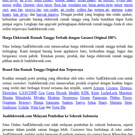
presto
,
griller
,
chopper
,
slow juicer
,
floor fan
,
regulator gas
,
kipas angin meja
,
mixer
,
mesin
cuci
,
auto fan
,
sirocco fan
,
cup sealer
,
air cooler
,
ceiling fan
,
pompa air
,
antenna
,
water
heater
,
hair dryer
, dan
banyak lainnya
. Dengan produk yang lengkap dan selalu
update
,
kebutuhan spesialis barang elektronik rumah tangga yang Anda butuhkan dapat Anda
jumpai segera. Lengkapi dan
upgrade
perlengkapan elektronik rumah tangga Anda di situs
online
terpercaya Jualelektronik.com.
Harga Elektronik Rumah Tangga Terbaik dengan Garansi Original 100%
Situs belanja
JualElektronik.com menawarkan harga elektronik rumah tangga terbaik dan
terlengkap. Kami menjual barang home appliances baru, berkualitas tinggi, bagus dan
bergaransi resmi pabrik. Temukan promo, produk, dan harga elektronik rumah tangga
pilihan anda di Jualelektronik.com.
Brand Alat Rumah Tangga Original dan Terpercaya
Kualitas menjadi
point
penting yang diberikan oleh toko
online
JualElektronik.com untuk
semua
customer.
Jualelektronik.com menawarkan produk
original
dengan kualitas bagus
yang terdiri dari berbagai
brand
ternama dan terpilih, seperti
Ariston
,
Cosmos
,
Denpoo
,
Electrolux
,
GASCOMP
,
Gea
,
Getra
,
Hicook
,
Idealife
,
KDK
,
Kirin
,
LocknLock
,
Maspion
,
Maxim
,
Mitsubishi
,
Miyako
,
Modena
,
Nespresso
,
Oxone
,
Panasonic
,
Philips
,
Pisces
,
Quantum
,
Regency
,
Rinnai
,
Samsung
,
Sanken
,
Sanyo
,
Sekai
,
Sharp
,
Shimizu
,
Stein
,
Sunhouse
,
Uchida
,
Winn Gas
dan
Yong Ma
.
Jualelektronik.com Melayani Pembelian ke Seluruh Indonesia
Situs Online
JualElektronik.com telah melayani pembelian ke seluruh Indonesia, seperti
pesanan dalam jumlah satuan hingga lebih.
Customer
bisa berbelanja di toko
online
JualElektronik, melalui
order
langsung di
website
maupun
via contact
lewat
WhatsApp
dan