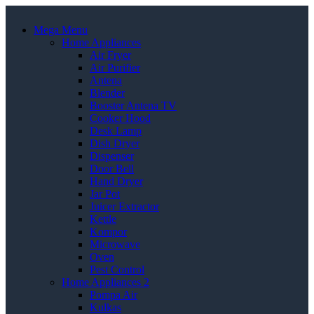
Mega Menu
Home Appliances
Air Fryer
Air Purifier
Antena
Blender
Booster Antena TV
Cooker Hood
Desk Lamp
Dish Dryer
Dispenser
Door Bell
Hand Dryer
Jar Pot
Juicer Extractor
Kettle
Kompor
Microwave
Oven
Pest Control
Home Appliances 2
Pompa Air
Kulkas