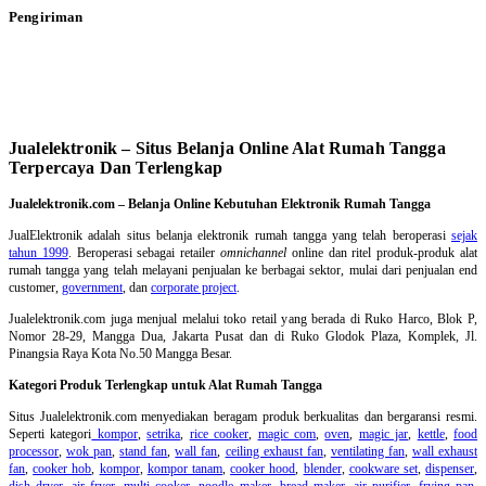
Pengiriman
Jualelektronik – Situs Belanja Online Alat Rumah Tangga
Terpercaya Dan Terlengkap
Jualelektronik.com – Belanja Online Kebutuhan Elektronik Rumah Tangga
JualElektronik adalah
situs belanja elektronik rumah tangga
yang telah beroperasi
sejak
tahun 1999
. Beroperasi sebagai retailer
omnichannel
online dan ritel produk-produk alat
rumah tangga yang telah melayani penjualan ke berbagai sektor, mulai dari penjualan end
customer,
government
, dan
corporate project
.
Jualelektronik.com juga menjual melalui toko retail yang berada di Ruko Harco, Blok P,
Nomor 28-29, Mangga Dua, Jakarta Pusat dan di Ruko Glodok Plaza, Komplek, Jl.
Pinangsia Raya Kota No.50 Mangga Besar.
Kategori Produk Terlengkap untuk Alat Rumah Tangga
Situs Jualelektronik.com menyediakan beragam produk berkualitas dan bergaransi resmi.
Seperti kategori
kompor
,
setrika
,
rice cooker
,
magic com
,
oven
,
magic jar
,
kettle
,
food
processor
,
wok pan
,
stand fan
,
wall fan
,
ceiling exhaust fan
,
ventilating fan
,
wall exhaust
fan
,
cooker hob
,
kompor
,
kompor tanam
,
cooker hood
,
blender
,
cookware set
,
dispenser
,
dish dryer
,
air fryer
,
multi cooker
,
noodle maker
,
bread maker
,
air purifier
,
frying pan
,