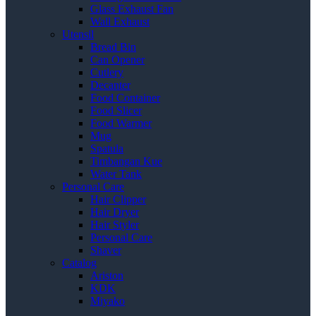
Glass Exhaust Fan
Wall Exhaust
Utensil
Bread Bin
Can Opener
Cutlery
Decanter
Food Container
Food Slicer
Food Warmer
Mug
Spatula
Timbangan Kue
Water Tank
Personal Care
Hair Clipper
Hair Dryer
Hair Styler
Personal Care
Shaver
Catalog
Ariston
KDK
Miyako