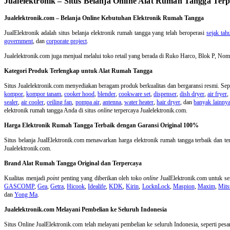
Jualelektronik – Situs Belanja Online Alat Rumah Tangga Ter
Jualelektronik.com – Belanja Online Kebutuhan Elektronik Rumah Tangga
JualElektronik adalah
situs belanja elektronik rumah tangga
yang telah beroperasi
sejak ta
government
, dan
corporate project
.
Jualelektronik.com juga menjual melalui toko retail yang berada di Ruko Harco, Blok P, 
Kategori Produk Terlengkap untuk Alat Rumah Tangga
Situs Jualelektronik.com menyediakan beragam produk berkualitas dan bergaransi resmi. Sepe
kompor
,
kompor tanam
,
cooker hood
,
blender
,
cookware set
,
dispenser
,
dish dryer
,
air fryer
,
sealer
,
air cooler
,
ceiling fan
,
pompa air
,
antenna
,
water heater
,
hair dryer
, dan
banyak lainny
elektronik rumah tangga Anda di situs
online
terpercaya Jualelektronik.com.
Harga Elektronik Rumah Tangga Terbaik dengan Garansi Original 100%
Situs belanja
JualElektronik.com menawarkan harga elektronik rumah tangga terbaik dan ter
Jualelektronik.com.
Brand Alat Rumah Tangga Original dan Terpercaya
Kualitas menjadi
point
penting yang diberikan oleh toko
online
JualElektronik.com untuk 
GASCOMP
,
Gea
,
Getra
,
Hicook
,
Idealife
,
KDK
,
Kirin
,
LocknLock
,
Maspion
,
Maxim
,
Mits
dan
Yong Ma
.
Jualelektronik.com Melayani Pembelian ke Seluruh Indonesia
Situs Online
JualElektronik.com telah melayani pembelian ke seluruh Indonesia, seperti pes