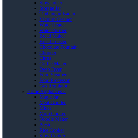
Slow Juicer
Storage Jar
Timbangan Badan
Vacuum Cleaner
Water Heater
Water Purifier
Bread Maker
Bread Toaster
Chocolate Fountain
Chopper
Citrus
Coffee Maker
Deep Fryer
Food Steamer
Food Processor
Gas Regulator
Home Appliances 3
Magic Jar
Meat Grinder
Mixer
Multi Cooker
Noodle Maker
Presto
Rice Cooker
Slow Cooker