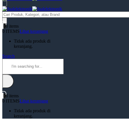
Products
search
0
0 items
0 ITEMS
Lihat keranjang
Tidak ada produk di
keranjang.
Search
0
0 items
0 ITEMS
Lihat keranjang
Tidak ada produk di
keranjang.