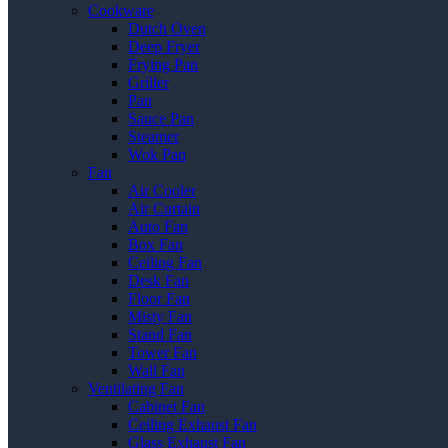
Cookware
Dutch Oven
Deep Fryer
Frying Pan
Griller
Pan
Sauce Pan
Steamer
Wok Pan
Fan
Air Cooler
Air Curtain
Auto Fan
Box Fan
Ceiling Fan
Desk Fan
Floor Fan
Misty Fan
Stand Fan
Tower Fan
Wall Fan
Ventilating Fan
Cabinet Fan
Ceiling Exhaust Fan
Glass Exhaust Fan