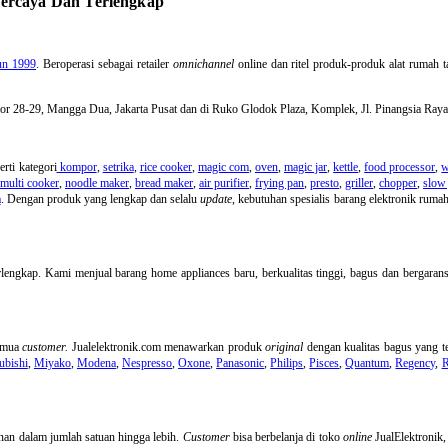
percaya Dan Terlengkap
hun 1999
. Beroperasi sebagai retailer
omnichannel
online dan ritel produk-produk alat rumah t
Nomor 28-29, Mangga Dua, Jakarta Pusat dan di Ruko Glodok Plaza, Komplek, Jl. Pinangsia Ra
rti kategori
kompor
,
setrika
,
rice cooker
,
magic com
,
oven
,
magic jar
,
kettle
,
food processor
,
w
multi cooker
,
noodle maker
,
bread maker
,
air purifier
,
frying pan
,
presto
,
griller
,
chopper
,
slow 
a
. Dengan produk yang lengkap dan selalu
update
, kebutuhan spesialis barang elektronik rum
lengkap. Kami menjual barang home appliances baru, berkualitas tinggi, bagus dan bergarans
semua
customer.
Jualelektronik.com menawarkan produk
original
dengan kualitas bagus yang te
ubishi
,
Miyako
,
Modena
,
Nespresso
,
Oxone
,
Panasonic
,
Philips
,
Pisces
,
Quantum
,
Regency
,
R
anan dalam jumlah satuan hingga lebih.
Customer
bisa berbelanja di toko
online
JualElektronik,