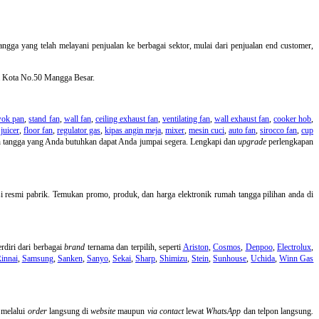
angga yang telah melayani penjualan ke berbagai sektor, mulai dari penjualan end customer,
ya Kota No.50 Mangga Besar.
ok pan
,
stand fan
,
wall fan
,
ceiling exhaust fan
,
ventilating fan
,
wall exhaust fan
,
cooker hob
,
juicer
,
floor fan
,
regulator gas
,
kipas angin meja
,
mixer
,
mesin cuci
,
auto fan
,
sirocco fan
,
cup
ah tangga yang Anda butuhkan dapat Anda jumpai segera. Lengkapi dan
upgrade
perlengkapan
i resmi pabrik. Temukan promo, produk, dan harga elektronik rumah tangga pilihan anda di
rdiri dari berbagai
brand
ternama dan terpilih, seperti
Ariston
,
Cosmos
,
Denpoo
,
Electrolux
,
innai
,
Samsung
,
Sanken
,
Sanyo
,
Sekai
,
Sharp
,
Shimizu
,
Stein
,
Sunhouse
,
Uchida
,
Winn Gas
 melalui
order
langsung di
website
maupun
via contact
lewat
WhatsApp
dan
telpon langsung
.