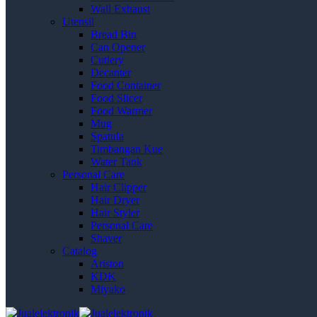
Wall Exhaust
Utensil
Bread Bin
Can Opener
Cutlery
Decanter
Food Container
Food Slicer
Food Warmer
Mug
Spatula
Timbangan Kue
Water Tank
Personal Care
Hair Clipper
Hair Dryer
Hair Styler
Personal Care
Shaver
Catalog
Ariston
KDK
Miyako