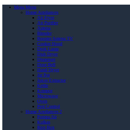
Mega Menu
Home Appliances
Air Fryer
Air Purifier
Antena
Blender
Booster Antena TV
Cooker Hood
Desk Lamp
Dish Dryer
Dispenser
Door Bell
Hand Dryer
Jar Pot
Juicer Extractor
Kettle
Kompor
Microwave
Oven
Pest Control
Home Appliances 2
Pompa Air
Kulkas
Rice Box