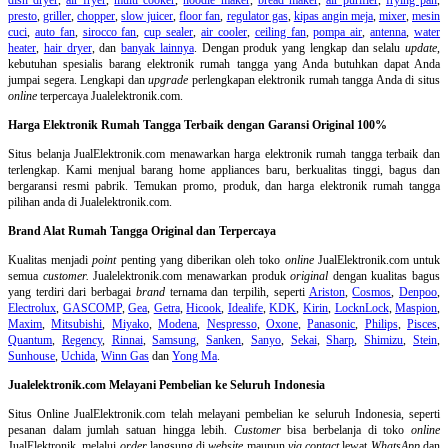
presto
,
griller
,
chopper
,
slow juicer
,
floor fan
,
regulator gas
,
kipas angin meja
,
mixer
,
mesin
cuci
,
auto fan
,
sirocco fan
,
cup sealer
,
air cooler
,
ceiling fan
,
pompa air
,
antenna
,
water
heater
,
hair dryer
, dan
banyak lainnya
. Dengan produk yang lengkap dan selalu
update
,
kebutuhan spesialis barang elektronik rumah tangga yang Anda butuhkan dapat Anda
jumpai segera. Lengkapi dan
upgrade
perlengkapan elektronik rumah tangga Anda di situs
online
terpercaya Jualelektronik.com.
Harga Elektronik Rumah Tangga Terbaik dengan Garansi Original 100%
Situs belanja
JualElektronik.com menawarkan harga elektronik rumah tangga terbaik dan
terlengkap. Kami menjual barang home appliances baru, berkualitas tinggi, bagus dan
bergaransi resmi pabrik. Temukan promo, produk, dan harga elektronik rumah tangga
pilihan anda di Jualelektronik.com.
Brand Alat Rumah Tangga Original dan Terpercaya
Kualitas menjadi
point
penting yang diberikan oleh toko
online
JualElektronik.com untuk
semua
customer.
Jualelektronik.com menawarkan produk
original
dengan kualitas bagus
yang terdiri dari berbagai
brand
ternama dan terpilih, seperti
Ariston
,
Cosmos
,
Denpoo
,
Electrolux
,
GASCOMP
,
Gea
,
Getra
,
Hicook
,
Idealife
,
KDK
,
Kirin
,
LocknLock
,
Maspion
,
Maxim
,
Mitsubishi
,
Miyako
,
Modena
,
Nespresso
,
Oxone
,
Panasonic
,
Philips
,
Pisces
,
Quantum
,
Regency
,
Rinnai
,
Samsung
,
Sanken
,
Sanyo
,
Sekai
,
Sharp
,
Shimizu
,
Stein
,
Sunhouse
,
Uchida
,
Winn Gas
dan
Yong Ma
.
Jualelektronik.com Melayani Pembelian ke Seluruh Indonesia
Situs Online
JualElektronik.com telah melayani pembelian ke seluruh Indonesia, seperti
pesanan dalam jumlah satuan hingga lebih.
Customer
bisa berbelanja di toko
online
JualElektronik, melalui
order
langsung di
website
maupun
via contact
lewat
WhatsApp
dan