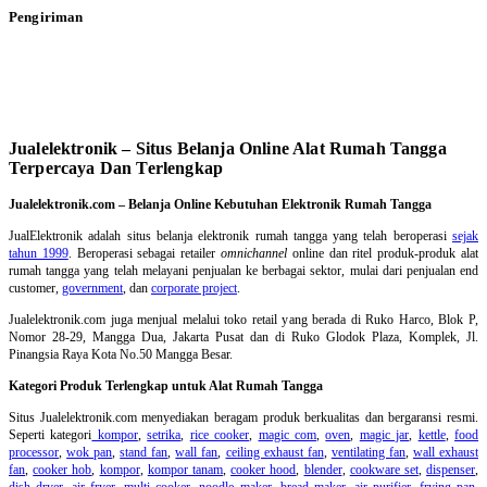
Pengiriman
Jualelektronik – Situs Belanja Online Alat Rumah Tangga
Terpercaya Dan Terlengkap
Jualelektronik.com – Belanja Online Kebutuhan Elektronik Rumah Tangga
JualElektronik adalah
situs belanja elektronik rumah tangga
yang telah beroperasi
sejak
tahun 1999
. Beroperasi sebagai retailer
omnichannel
online dan ritel produk-produk alat
rumah tangga yang telah melayani penjualan ke berbagai sektor, mulai dari penjualan end
customer,
government
, dan
corporate project
.
Jualelektronik.com juga menjual melalui toko retail yang berada di Ruko Harco, Blok P,
Nomor 28-29, Mangga Dua, Jakarta Pusat dan di Ruko Glodok Plaza, Komplek, Jl.
Pinangsia Raya Kota No.50 Mangga Besar.
Kategori Produk Terlengkap untuk Alat Rumah Tangga
Situs Jualelektronik.com menyediakan beragam produk berkualitas dan bergaransi resmi.
Seperti kategori
kompor
,
setrika
,
rice cooker
,
magic com
,
oven
,
magic jar
,
kettle
,
food
processor
,
wok pan
,
stand fan
,
wall fan
,
ceiling exhaust fan
,
ventilating fan
,
wall exhaust
fan
,
cooker hob
,
kompor
,
kompor tanam
,
cooker hood
,
blender
,
cookware set
,
dispenser
,
dish dryer
,
air fryer
,
multi cooker
,
noodle maker
,
bread maker
,
air purifier
,
frying pan
,