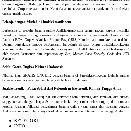
telpon langsung
.
Hubungi kami untuk dapat mendapatkan penawaran khusus untuk
pembelian Corporate atau tender. Kami dapat menawarkan faktur pajak untuk pembelian
dalam jumlah banyak
Belanja dengan Mudah di Jualelektronik.com
Berbelanja di
website belanja online
JualElektronik.com sangat mudah karena memiliki
metode pembayaran yang beragam. Pembayaran lebih mudah dengan transfer Bank Virtual
Account BCA, Gopay, Akulaku, Shopee Pay, QRIS, Mandiri dan kartu kredit atau debit.
Dengan banyaknya metode pembayaran, berbelanja di situs
online
JualElektronik.com
semakin mudah dan aman. Selain itu, pembayaran di JualElektronik.com telah di-
support
oleh
system
keamanan dan
terpercaya
by Visa
,
Master Card Security Code
dan
JCB
J/secure
.
Selalu Gratis Ongkos Kirim di Indonesia
Nikmati fitur GRATIS ONGKIR dengan belanja di Jualelektronik.com. Belanja online
bebas ongkos kirim dengan hati tenang di Jualelektronik.com.
Jualelektronik – Pusat Solusi dari Kebutuhan Elektronik Rumah Tangga Anda
Jadi, jangan ragu lagi. Kunjungi Jualelektronik.com sekarang dan temukan alat rumah
tangga terbaik dengan harga & promo terbaik, pengiriman bebas ongkir, dan jaminan
keaslian barang. Nikmati pengalaman belanja online yang aman dan nyaman dengan
Jualelektronik – mitra terpercaya Anda dalam memenuhi kebutuhan rumah tangga Anda.
KATEGORI
INFO