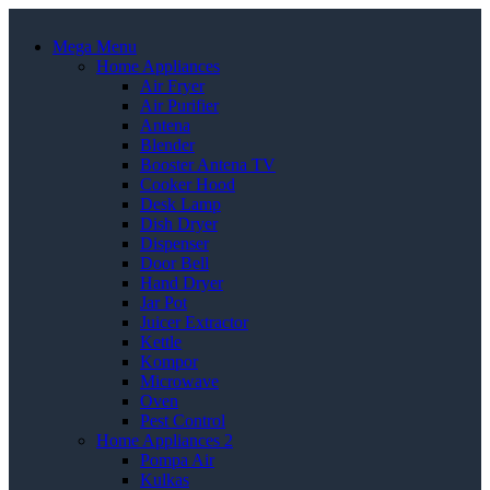
Mega Menu
Home Appliances
Air Fryer
Air Purifier
Antena
Blender
Booster Antena TV
Cooker Hood
Desk Lamp
Dish Dryer
Dispenser
Door Bell
Hand Dryer
Jar Pot
Juicer Extractor
Kettle
Kompor
Microwave
Oven
Pest Control
Home Appliances 2
Pompa Air
Kulkas