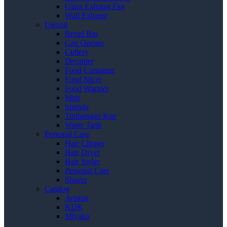
Glass Exhaust Fan
Wall Exhaust
Utensil
Bread Bin
Can Opener
Cutlery
Decanter
Food Container
Food Slicer
Food Warmer
Mug
Spatula
Timbangan Kue
Water Tank
Personal Care
Hair Clipper
Hair Dryer
Hair Styler
Personal Care
Shaver
Catalog
Ariston
KDK
Miyako