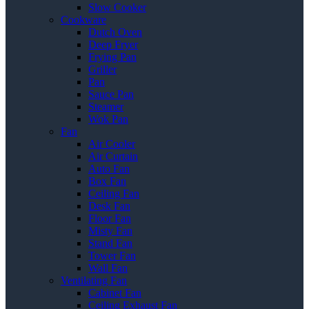
Slow Cooker
Cookware
Dutch Oven
Deep Fryer
Frying Pan
Griller
Pan
Sauce Pan
Steamer
Wok Pan
Fan
Air Cooler
Air Curtain
Auto Fan
Box Fan
Ceiling Fan
Desk Fan
Floor Fan
Misty Fan
Stand Fan
Tower Fan
Wall Fan
Ventilating Fan
Cabinet Fan
Ceiling Exhaust Fan