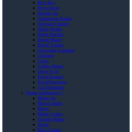
Rice Box
Slow Juicer
Storage Jar
Timbangan Badan
Vacuum Cleaner
Water Heater
Water Purifier
Bread Maker
Bread Toaster
Chocolate Fountain
Chopper
Citrus
Coffee Maker
Deep Fryer
Food Steamer
Food Processor
Gas Regulator
Home Appliances 3
Magic Jar
Meat Grinder
Mixer
Multi Cooker
Noodle Maker
Presto
Rice Cooker