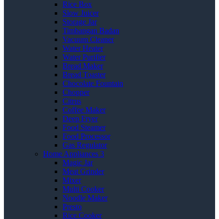
Rice Box
Slow Juicer
Storage Jar
Timbangan Badan
Vacuum Cleaner
Water Heater
Water Purifier
Bread Maker
Bread Toaster
Chocolate Fountain
Chopper
Citrus
Coffee Maker
Deep Fryer
Food Steamer
Food Processor
Gas Regulator
Home Appliances 3
Magic Jar
Meat Grinder
Mixer
Multi Cooker
Noodle Maker
Presto
Rice Cooker