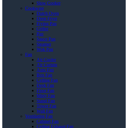
Slow Cooker
Cookware
Dutch Oven
Deep Fryer
Frying Pan
Griller
Pan
Sauce Pan
Steamer
Wok Pan
Fan
Air Cooler
Air Curtain
Auto Fan
Box Fan
Ceiling Fan
Desk Fan
Floor Fan
Misty Fan
Stand Fan
Tower Fan
Wall Fan
Ventilating Fan
Cabinet Fan
Ceiling Exhaust Fan