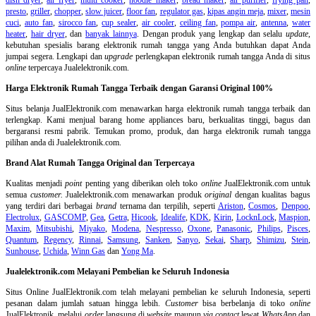
presto
,
griller
,
chopper
,
slow juicer
,
floor fan
,
regulator gas
,
kipas angin meja
,
mixer
,
mesin
cuci
,
auto fan
,
sirocco fan
,
cup sealer
,
air cooler
,
ceiling fan
,
pompa air
,
antenna
,
water
heater
,
hair dryer
, dan
banyak lainnya
. Dengan produk yang lengkap dan selalu
update
,
kebutuhan spesialis barang elektronik rumah tangga yang Anda butuhkan dapat Anda
jumpai segera. Lengkapi dan
upgrade
perlengkapan elektronik rumah tangga Anda di situs
online
terpercaya Jualelektronik.com.
Harga Elektronik Rumah Tangga Terbaik dengan Garansi Original 100%
Situs belanja
JualElektronik.com menawarkan harga elektronik rumah tangga terbaik dan
terlengkap. Kami menjual barang home appliances baru, berkualitas tinggi, bagus dan
bergaransi resmi pabrik. Temukan promo, produk, dan harga elektronik rumah tangga
pilihan anda di Jualelektronik.com.
Brand Alat Rumah Tangga Original dan Terpercaya
Kualitas menjadi
point
penting yang diberikan oleh toko
online
JualElektronik.com untuk
semua
customer.
Jualelektronik.com menawarkan produk
original
dengan kualitas bagus
yang terdiri dari berbagai
brand
ternama dan terpilih, seperti
Ariston
,
Cosmos
,
Denpoo
,
Electrolux
,
GASCOMP
,
Gea
,
Getra
,
Hicook
,
Idealife
,
KDK
,
Kirin
,
LocknLock
,
Maspion
,
Maxim
,
Mitsubishi
,
Miyako
,
Modena
,
Nespresso
,
Oxone
,
Panasonic
,
Philips
,
Pisces
,
Quantum
,
Regency
,
Rinnai
,
Samsung
,
Sanken
,
Sanyo
,
Sekai
,
Sharp
,
Shimizu
,
Stein
,
Sunhouse
,
Uchida
,
Winn Gas
dan
Yong Ma
.
Jualelektronik.com Melayani Pembelian ke Seluruh Indonesia
Situs Online
JualElektronik.com telah melayani pembelian ke seluruh Indonesia, seperti
pesanan dalam jumlah satuan hingga lebih.
Customer
bisa berbelanja di toko
online
JualElektronik, melalui
order
langsung di
website
maupun
via contact
lewat
WhatsApp
dan