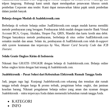
telpon langsung
.
Hubungi kami untuk dapat mendapatkan penawaran khusus untuk
pembelian Corporate atau tender. Kami dapat menawarkan faktur pajak untuk pembelian
dalam jumlah banyak
Belanja dengan Mudah di Jualelektronik.com
Berbelanja di
website belanja online
JualElektronik.com sangat mudah karena memiliki
metode pembayaran yang beragam. Pembayaran lebih mudah dengan transfer Bank Virtual
Account BCA, Gopay, Akulaku, Shopee Pay, QRIS, Mandiri dan kartu kredit atau debit.
Dengan banyaknya metode pembayaran, berbelanja di situs
online
JualElektronik.com
semakin mudah dan aman. Selain itu, pembayaran di JualElektronik.com telah di-
support
oleh
system
keamanan dan
terpercaya
by Visa
,
Master Card Security Code
dan
JCB
J/secure
.
Selalu Gratis Ongkos Kirim di Indonesia
Nikmati fitur GRATIS ONGKIR dengan belanja di Jualelektronik.com. Belanja online
bebas ongkos kirim dengan hati tenang di Jualelektronik.com.
Jualelektronik – Pusat Solusi dari Kebutuhan Elektronik Rumah Tangga Anda
Jadi, jangan ragu lagi. Kunjungi Jualelektronik.com sekarang dan temukan alat rumah
tangga terbaik dengan harga & promo terbaik, pengiriman bebas ongkir, dan jaminan
keaslian barang. Nikmati pengalaman belanja online yang aman dan nyaman dengan
Jualelektronik – mitra terpercaya Anda dalam memenuhi kebutuhan rumah tangga Anda.
KATEGORI
INFO