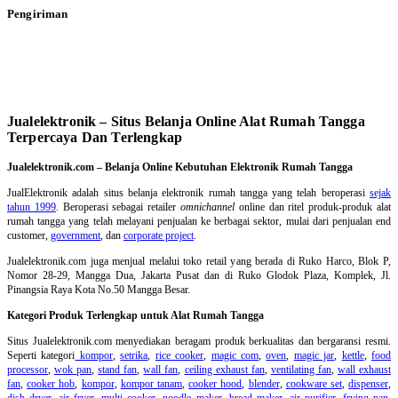
Pengiriman
Jualelektronik – Situs Belanja Online Alat Rumah Tangga
Terpercaya Dan Terlengkap
Jualelektronik.com – Belanja Online Kebutuhan Elektronik Rumah Tangga
JualElektronik adalah
situs belanja elektronik rumah tangga
yang telah beroperasi
sejak
tahun 1999
. Beroperasi sebagai retailer
omnichannel
online dan ritel produk-produk alat
rumah tangga yang telah melayani penjualan ke berbagai sektor, mulai dari penjualan end
customer,
government
, dan
corporate project
.
Jualelektronik.com juga menjual melalui toko retail yang berada di Ruko Harco, Blok P,
Nomor 28-29, Mangga Dua, Jakarta Pusat dan di Ruko Glodok Plaza, Komplek, Jl.
Pinangsia Raya Kota No.50 Mangga Besar.
Kategori Produk Terlengkap untuk Alat Rumah Tangga
Situs Jualelektronik.com menyediakan beragam produk berkualitas dan bergaransi resmi.
Seperti kategori
kompor
,
setrika
,
rice cooker
,
magic com
,
oven
,
magic jar
,
kettle
,
food
processor
,
wok pan
,
stand fan
,
wall fan
,
ceiling exhaust fan
,
ventilating fan
,
wall exhaust
fan
,
cooker hob
,
kompor
,
kompor tanam
,
cooker hood
,
blender
,
cookware set
,
dispenser
,
dish dryer
,
air fryer
,
multi cooker
,
noodle maker
,
bread maker
,
air purifier
,
frying pan
,