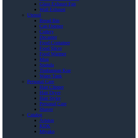
Glass Exhaust Fan
Wall Exhaust
Utensil
Bread Bin
Can Opener
Cutlery
Decanter
Food Container
Food Slicer
Food Warmer
Mug
Spatula
Timbangan Kue
Water Tank
Personal Care
Hair Clipper
Hair Dryer
Hair Styler
Personal Care
Shaver
Catalog
Ariston
KDK
Miyako