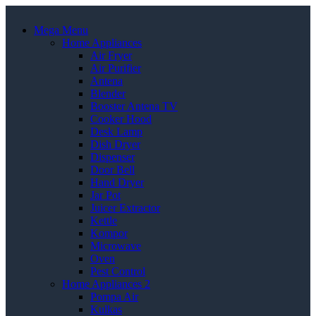
Mega Menu
Home Appliances
Air Fryer
Air Purifier
Antena
Blender
Booster Antena TV
Cooker Hood
Desk Lamp
Dish Dryer
Dispenser
Door Bell
Hand Dryer
Jar Pot
Juicer Extractor
Kettle
Kompor
Microwave
Oven
Pest Control
Home Appliances 2
Pompa Air
Kulkas