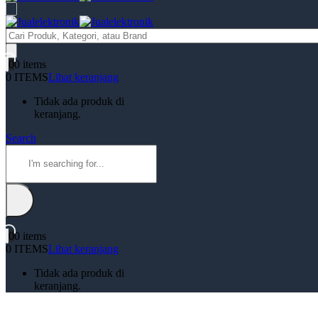
Products
search
0
0 items
0 ITEMS
Lihat keranjang
Tidak ada produk di
keranjang.
Search
0
0 items
0 ITEMS
Lihat keranjang
Tidak ada produk di
keranjang.