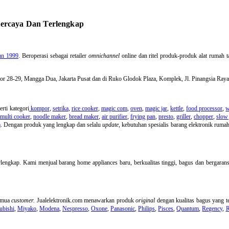
percaya Dan Terlengkap
hun 1999
. Beroperasi sebagai retailer
omnichannel
online dan ritel produk-produk alat rumah t
Nomor 28-29, Mangga Dua, Jakarta Pusat dan di Ruko Glodok Plaza, Komplek, Jl. Pinangsia Ra
rti kategori
kompor
,
setrika
,
rice cooker
,
magic com
,
oven
,
magic jar
,
kettle
,
food processor
,
w
multi cooker
,
noodle maker
,
bread maker
,
air purifier
,
frying pan
,
presto
,
griller
,
chopper
,
slow 
a
. Dengan produk yang lengkap dan selalu
update
, kebutuhan spesialis barang elektronik rum
lengkap. Kami menjual barang home appliances baru, berkualitas tinggi, bagus dan bergarans
semua
customer.
Jualelektronik.com menawarkan produk
original
dengan kualitas bagus yang te
ubishi
,
Miyako
,
Modena
,
Nespresso
,
Oxone
,
Panasonic
,
Philips
,
Pisces
,
Quantum
,
Regency
,
R