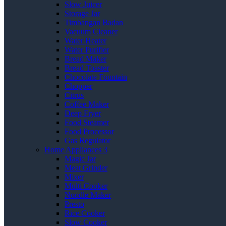
Slow Juicer
Storage Jar
Timbangan Badan
Vacuum Cleaner
Water Heater
Water Purifier
Bread Maker
Bread Toaster
Chocolate Fountain
Chopper
Citrus
Coffee Maker
Deep Fryer
Food Steamer
Food Processor
Gas Regulator
Home Appliances 3
Magic Jar
Meat Grinder
Mixer
Multi Cooker
Noodle Maker
Presto
Rice Cooker
Slow Cooker