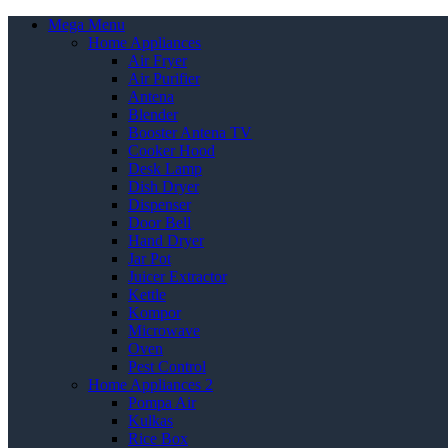
Mega Menu
Home Appliances
Air Fryer
Air Purifier
Antena
Blender
Booster Antena TV
Cooker Hood
Desk Lamp
Dish Dryer
Dispenser
Door Bell
Hand Dryer
Jar Pot
Juicer Extractor
Kettle
Kompor
Microwave
Oven
Pest Control
Home Appliances 2
Pompa Air
Kulkas
Rice Box