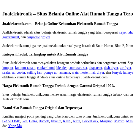
Jualelektronik – Situs Belanja Online Alat Rumah Tangga Ter
Jualelektronik.com – Belanja Online Kebutuhan Elektronik Rumah Tangga
JualElektronik adalah
situs belanja elektronik rumah tangga
yang telah beroperasi
sejak ta
government
, dan
corporate project
.
Jualelektronik.com juga menjual melalui toko retail yang berada di Ruko Harco, Blok P, 
Kategori Produk Terlengkap untuk Alat Rumah Tangga
Situs Jualelektronik.com menyediakan beragam produk berkualitas dan bergaransi resmi. Sepe
kompor
,
kompor tanam
,
cooker hood
,
blender
,
cookware set
,
dispenser
,
dish dryer
,
air fryer
,
sealer
,
air cooler
,
ceiling fan
,
pompa air
,
antenna
,
water heater
,
hair dryer
, dan
banyak lainny
elektronik rumah tangga Anda di situs
online
terpercaya Jualelektronik.com.
Harga Elektronik Rumah Tangga Terbaik dengan Garansi Original 100%
Situs belanja
JualElektronik.com menawarkan harga elektronik rumah tangga terbaik dan ter
Jualelektronik.com.
Brand Alat Rumah Tangga Original dan Terpercaya
Kualitas menjadi
point
penting yang diberikan oleh toko
online
JualElektronik.com untuk 
GASCOMP
,
Gea
,
Getra
,
Hicook
,
Idealife
,
KDK
,
Kirin
,
LocknLock
,
Maspion
,
Maxim
,
Mits
dan
Yong Ma
.