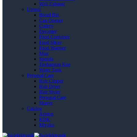
Wall Exhaust
Utensil
Bread Bin
Can Opener
Cutlery
Decanter
Food Container
Food Slicer
Food Warmer
Mug
Spatula
Timbangan Kue
Water Tank
Personal Care
Hair Clipper
Hair Dryer
Hair Styler
Personal Care
Shaver
Catalog
Ariston
KDK
Miyako