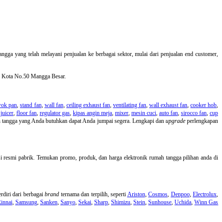
angga yang telah melayani penjualan ke berbagai sektor, mulai dari penjualan end customer,
ya Kota No.50 Mangga Besar.
ok pan
,
stand fan
,
wall fan
,
ceiling exhaust fan
,
ventilating fan
,
wall exhaust fan
,
cooker hob
,
juicer
,
floor fan
,
regulator gas
,
kipas angin meja
,
mixer
,
mesin cuci
,
auto fan
,
sirocco fan
,
cup
ah tangga yang Anda butuhkan dapat Anda jumpai segera. Lengkapi dan
upgrade
perlengkapan
i resmi pabrik. Temukan promo, produk, dan harga elektronik rumah tangga pilihan anda di
rdiri dari berbagai
brand
ternama dan terpilih, seperti
Ariston
,
Cosmos
,
Denpoo
,
Electrolux
,
innai
,
Samsung
,
Sanken
,
Sanyo
,
Sekai
,
Sharp
,
Shimizu
,
Stein
,
Sunhouse
,
Uchida
,
Winn Gas