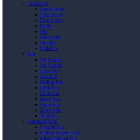
Cookware
Dutch Oven
Deep Fryer
Frying Pan
Griller
Pan
Sauce Pan
Steamer
Wok Pan
Fan
Air Cooler
Air Curtain
Auto Fan
Box Fan
Ceiling Fan
Desk Fan
Floor Fan
Misty Fan
Stand Fan
Tower Fan
Wall Fan
Ventilating Fan
Cabinet Fan
Ceiling Exhaust Fan
Glass Exhaust Fan