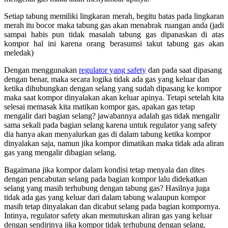
Setiap tabung memiliki lingkaran merah, begitu batas pada lingkaran
merah itu bocor maka tabung gas akan menabrak ruangan anda (jadi
sampai habis pun tidak masalah tabung gas dipanaskan di atas
kompor hal ini karena orang berasumsi takut tabung gas akan
meledak)
Dengan menggunakan
regulator yang safety
dan pada saat dipasang
dengan benar, maka secara logika tidak ada gas yang keluar dan
ketika dihubungkan dengan selang yang sudah dipasang ke kompor
maka saat kompor dinyalakan akan keluar apinya. Tetapi setelah kita
selesai memasak kita matikan kompor gas, apakan gas tetap
mengalir dari bagian selang? jawabannya adalah gas tidak mengalir
sama sekali pada bagian selang karena untuk regulator yang safety
dia hanya akan menyalurkan gas di dalam tabung ketika kompor
dinyalakan saja, namun jika kompor dimatikan maka tidak ada aliran
gas yang mengalir dibagian selang.
Bagaimana jika kompor dalam kondisi tetap menyala dan dites
dengan pencabutan selang pada bagian kompor lalu didekatkan
selang yang masih terhubung dengan tabung gas? Hasilnya juga
tidak ada gas yang keluar dari dalam tabung walaupun kompor
masih tetap dinyalakan dan dicabut selang pada bagian kompornya.
Intinya, regulator safety akan memutuskan aliran gas yang keluar
dengan sendirinya jika kompor tidak terhubung dengan selang.