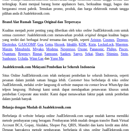
terlengkap. Kami menjual barang home appliances baru, berkualitas tinggi, bagus dan
bergaransi resmi pabrik. Temukan promo, produk, dan harga elektronik rumah tangga
pilihan anda di Jualelektronik.com.
Brand Alat Rumah Tangga Original dan Terpercaya
Kualitas menjadi
point
penting yang diberikan oleh toko
online
JualElektronik.com untuk
semua
customer.
Jualelektronik.com menawarkan produk
original
dengan kualitas bagus
yang terdiri dari berbagai
brand
ternama dan terpilih, seperti
Ariston
,
Cosmos
,
Denpoo
,
Electrolux
,
GASCOMP
,
Gea
,
Getra
,
Hicook
,
Idealife
,
KDK
,
Kirin
,
LocknLock
,
Maspion
,
Maxim
,
Mitsubishi
,
Miyako
,
Modena
,
Nespresso
,
Oxone
,
Panasonic
,
Philips
,
Pisces
,
Quantum
,
Regency
,
Rinnai
,
Samsung
,
Sanken
,
Sanyo
,
Sekai
,
Sharp
,
Shimizu
,
Stein
,
Sunhouse
,
Uchida
,
Winn Gas
dan
Yong Ma
.
Jualelektronik.com Melayani Pembelian ke Seluruh Indonesia
Situs Online
JualElektronik.com telah melayani pembelian ke seluruh Indonesia, seperti
pesanan dalam jumlah satuan hingga lebih.
Customer
bisa berbelanja di toko
online
JualElektronik, melalui
order
langsung di
website
maupun
via contact
lewat
WhatsApp
dan
telpon langsung
.
Hubungi kami untuk dapat mendapatkan penawaran khusus untuk
pembelian Corporate atau tender. Kami dapat menawarkan faktur pajak untuk pembelian
dalam jumlah banyak
Belanja dengan Mudah di Jualelektronik.com
Berbelanja di
website belanja online
JualElektronik.com sangat mudah karena memiliki
metode pembayaran yang beragam. Pembayaran lebih mudah dengan transfer Bank Virtual
Account BCA, Gopay, Akulaku, Shopee Pay, QRIS, Mandiri dan kartu kredit atau debit.
Dengan banyaknya metode pembayaran, berbelanja di situs
online
JualElektronik.com