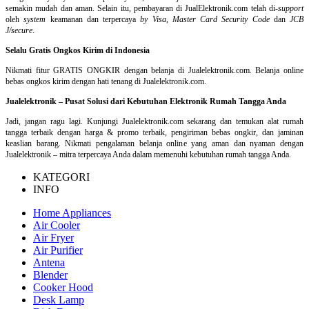
semakin mudah dan aman. Selain itu, pembayaran di JualElektronik.com telah di-
support
oleh
system
keamanan dan
terpercaya
by Visa
,
Master Card Security Code
dan
JCB
J/secure
.
Selalu Gratis Ongkos Kirim di Indonesia
Nikmati fitur GRATIS ONGKIR dengan belanja di Jualelektronik.com. Belanja online
bebas ongkos kirim dengan hati tenang di Jualelektronik.com.
Jualelektronik – Pusat Solusi dari Kebutuhan Elektronik Rumah Tangga Anda
Jadi, jangan ragu lagi. Kunjungi Jualelektronik.com sekarang dan temukan alat rumah
tangga terbaik dengan harga & promo terbaik, pengiriman bebas ongkir, dan jaminan
keaslian barang. Nikmati pengalaman belanja online yang aman dan nyaman dengan
Jualelektronik – mitra terpercaya Anda dalam memenuhi kebutuhan rumah tangga Anda.
KATEGORI
INFO
Home Appliances
Air Cooler
Air Fryer
Air Purifier
Antena
Blender
Cooker Hood
Desk Lamp