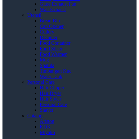
Glass Exhaust Fan
Wall Exhaust
Utensil
Bread Bin
Can Opener
Cutlery
Decanter
Food Container
Food Slicer
Food Warmer
Mug
Spatula
Timbangan Kue
Water Tank
Personal Care
Hair Clipper
Hair Dryer
Hair Styler
Personal Care
Shaver
Catalog
Ariston
KDK
Miyako