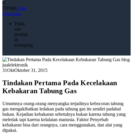
0
ITEMS
Lihat
keranjang
Tidak
ada
produk
di
keranjang.
31
Okt
Oktober 31, 2015
Tindakan Pertama Pada Kecelakaan
Kebakaran Tabung Gas
Umumnya orang-orang menyangka terjadinya kebocoran tabung
gas mengakibatkan ledakan pada tabung gas itu sendiri padahal
bukan. Kejadian kebakaran sebetulnya bukan karena tabung yang
meledak tapi karena kelalaian manusia. Faktor Penyebab
kebakaran bisa dari orangnya, cara menggunakan, dan alat yang
dipakai.