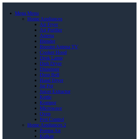
Mega Menu
Home Appliances
Air Fryer
Air Purifier
Antena
Blender
Booster Antena TV
Cooker Hood
Desk Lamp
Dish Dryer
Dispenser
Door Bell
Hand Dryer
Jar Pot
Juicer Extractor
Kettle
Kompor
Microwave
Oven
Pest Control
Home Appliances 2
Pompa Air
Kulkas