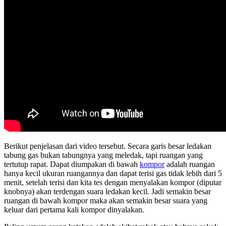
Berikut penjelasan dari video tersebut. Secara garis besar ledakan
tabung gas bukan tabungnya yang meledak, tapi ruangan yang
tertutup rapat. Dapat diumpakan di bawah
kompor
adalah ruangan
hanya kecil ukuran ruangannya dan dapat terisi gas tidak lebih dari 5
menit, setelah terisi dan kita tes dengan menyalakan kompor (diputar
knobnya) akan terdengan suara ledakan kecil. Jadi semakin besar
ruangan di bawah kompor maka akan semakin besar suara yang
keluar dari pertama kali kompor dinyalakan.