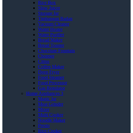
Rice Box
Slow Juicer
Storage Jar
Timbangan Badan
Vacuum Cleaner
Water Heater
Water Purifier
Bread Maker
Bread Toaster
Chocolate Fountain
Chopper
Citrus
Coffee Maker
Deep Fryer
Food Steamer
Food Processor
Gas Regulator
Home Appliances 3
Magic Jar
Meat Grinder
Mixer
Multi Cooker
Noodle Maker
Presto
Rice Cooker