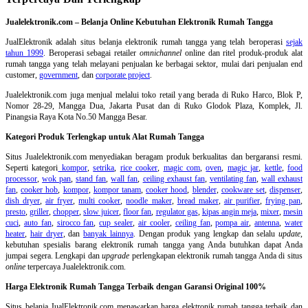
Jualelektronik.com – Belanja Online Kebutuhan Elektronik Rumah Tangga
JualElektronik adalah
situs belanja elektronik rumah tangga
yang telah beroperasi
sejak
tahun 1999
. Beroperasi sebagai retailer
omnichannel
online dan ritel produk-produk alat
rumah tangga yang telah melayani penjualan ke berbagai sektor, mulai dari penjualan end
customer,
government
, dan
corporate project
.
Jualelektronik.com juga menjual melalui toko retail yang berada di Ruko Harco, Blok P,
Nomor 28-29, Mangga Dua, Jakarta Pusat dan di Ruko Glodok Plaza, Komplek, Jl.
Pinangsia Raya Kota No.50 Mangga Besar.
Kategori Produk Terlengkap untuk Alat Rumah Tangga
Situs Jualelektronik.com menyediakan beragam produk berkualitas dan bergaransi resmi.
Seperti kategori
kompor
,
setrika
,
rice cooker
,
magic com
,
oven
,
magic jar
,
kettle
,
food
processor
,
wok pan
,
stand fan
,
wall fan
,
ceiling exhaust fan
,
ventilating fan
,
wall exhaust
fan
,
cooker hob
,
kompor
,
kompor tanam
,
cooker hood
,
blender
,
cookware set
,
dispenser
,
dish dryer
,
air fryer
,
multi cooker
,
noodle maker
,
bread maker
,
air purifier
,
frying pan
,
presto
,
griller
,
chopper
,
slow juicer
,
floor fan
,
regulator gas
,
kipas angin meja
,
mixer
,
mesin
cuci
,
auto fan
,
sirocco fan
,
cup sealer
,
air cooler
,
ceiling fan
,
pompa air
,
antenna
,
water
heater
,
hair dryer
, dan
banyak lainnya
. Dengan produk yang lengkap dan selalu
update
,
kebutuhan spesialis barang elektronik rumah tangga yang Anda butuhkan dapat Anda
jumpai segera. Lengkapi dan
upgrade
perlengkapan elektronik rumah tangga Anda di situs
online
terpercaya Jualelektronik.com.
Harga Elektronik Rumah Tangga Terbaik dengan Garansi Original 100%
Situs belanja
JualElektronik.com menawarkan harga elektronik rumah tangga terbaik dan