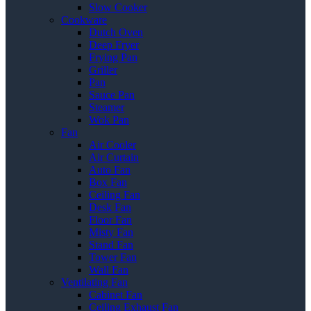
Slow Cooker
Cookware
Dutch Oven
Deep Fryer
Frying Pan
Griller
Pan
Sauce Pan
Steamer
Wok Pan
Fan
Air Cooler
Air Curtain
Auto Fan
Box Fan
Ceiling Fan
Desk Fan
Floor Fan
Misty Fan
Stand Fan
Tower Fan
Wall Fan
Ventilating Fan
Cabinet Fan
Ceiling Exhaust Fan