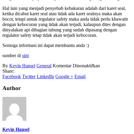
Hal lain yang menjadi penyebab kebakaran adalah dari karet seal,
ketika dicabut karet seal atau tidak ada karet sealnya maka akan
bocor, tetapi untuk regulator safety maka anda tidak perlu khawatir
dengan kebocoran yang tidak akan terjadi, kalaupun dites dengan
dinyalakan api dibagian tabung yang sudah dipasang dengan
regulator safety tetap tidak akan terjadi kebocoran.
Semoga informasi ini dapat membantu anda :)
sumber di
sini
pada
By
Kevin Hansel
General
Komentar Dinonaktifkan
Tindakan
Share:
Pertama
Facebook
Twitter
LinkedIn
Google +
Email
Pada
Kecelakaan
Author
Kebakaran
Tabung
Gas
Kevin Hansel