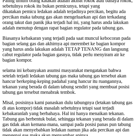
Paling umum orang katakan adalah akibat rokok atau bahaya rokok,
sebetulnya rokok itu bukan pemicunya, tetapi yang
dikatakan pemicu ledakan adalah terjadinya percikan, begitu ada
percikan maka tabung gas akan mengeluarkan api dan terkadang
orang takut dan panik jika terjadi hal ini, yang harus anda lakukan
adalah menutup dengan rapat bagian regulator pada tabung gas.
Biasanya kebakaran yang terjadi pada saat muncul kebocoran pada
bagian selang gas dan akhirnya api merembet ke bagian kompor
yang harus anda lakukan adalah TETAP TENANG dan langsung
cabut regulator pada bagian gasnya, tidak perlu menyiram air ke
bagian kompor.
selama ini kebanyakan asumsi masyarakat mengatakan bahwa
setelah terjadi ledakan tabung gas maka tabung gas tersebut akan
hancur berkeping-keping padahal yang hancur itu ruangannya,
tekanan yang berada di dalam tabung sendiri yang membuat posisi
tabung gas tersebut menabrak tembok.
Misal, posisinya kami panaskan dulu tabungnya (letakan tabung gas
di atas kompor) tidak masalah sebetulnya tetapi saat terjadi
kebakaranlah yang berbahaya. Hal ini hanya menaikan tekanan.
Tabung gas berbentuk bulat, sehingga tekanan yang berada di dalam
gas tidak akan kemana-mana, sampai pada posisi panas pun tabung
tidak akan menyebabkan ledakan namun jika ada percikan api dan
mengenai gas maka akan menyambar apinya.