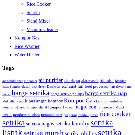
Rice Cooker
Setrika
Stand Mixer
Vacuum Cleaner
Kompor Gas
Rice Warmer
Water Heater
Tags
air purifier
blender
alat dapur
alat masak
air conditioner
air cooler
blender
exhaust fan
food processor
kaca
blender plastik
dish dryer
Dispenser
hair dryer
hand
harga setrika
harga setrika uap
harga setrika philips
mixer
Kompor Gas
kipas angin
kompor
kompor induksi
idul adha
kipas
magic com
Kompor Tanam
kompor infrared
kompor rinnai
microwave
Mpasi
rice cooker
oven
pembersih udara
penanak nasi
pengering rambut
presto
setrika
setrika
setrika laundry
setrika bagus
setrika
listrik
setrika murah
setrika philips