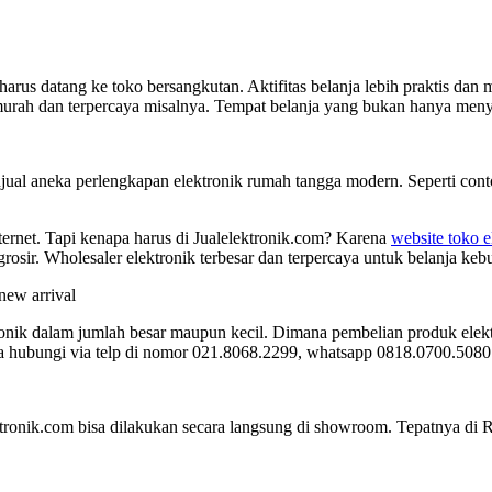
rus datang ke toko bersangkutan. Aktifitas belanja lebih praktis dan
urah dan terpercaya misalnya. Tempat belanja yang bukan hanya menye
njual aneka perlengkapan elektronik rumah tangga modern. Seperti conto
nternet. Tapi kenapa harus di Jualelektronik.com? Karena
website toko e
osir. Wholesaler elektronik terbesar dan terpercaya untuk belanja keb
ronik dalam jumlah besar maupun kecil. Dimana pembelian produk elek
sa hubungi via telp di nomor 021.8068.2299, whatsapp 0818.0700.5080
tronik.com bisa dilakukan secara langsung di showroom. Tepatnya di 