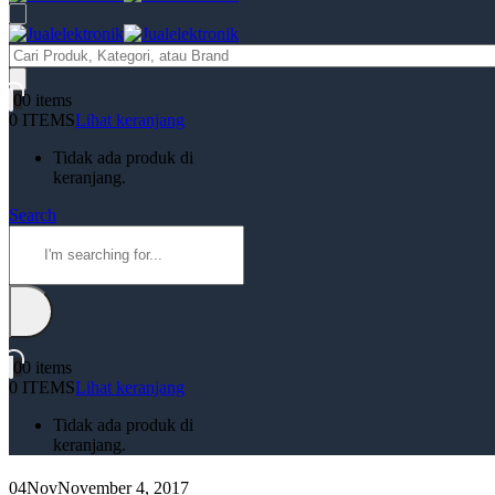
Products
search
0
0 items
0 ITEMS
Lihat keranjang
Tidak ada produk di
keranjang.
Search
0
0 items
0 ITEMS
Lihat keranjang
Tidak ada produk di
keranjang.
04
Nov
November 4, 2017