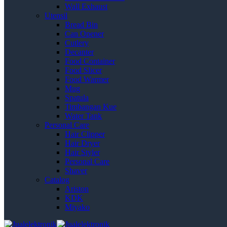
Wall Exhaust
Utensil
Bread Bin
Can Opener
Cutlery
Decanter
Food Container
Food Slicer
Food Warmer
Mug
Spatula
Timbangan Kue
Water Tank
Personal Care
Hair Clipper
Hair Dryer
Hair Styler
Personal Care
Shaver
Catalog
Ariston
KDK
Miyako