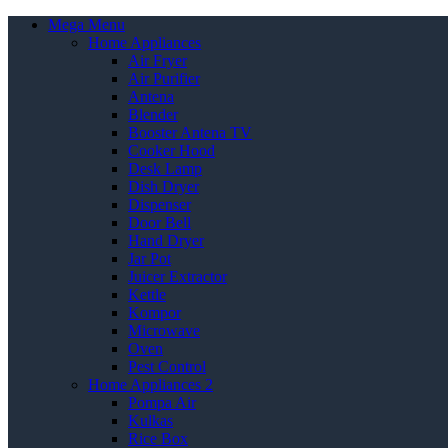
Mega Menu
Home Appliances
Air Fryer
Air Purifier
Antena
Blender
Booster Antena TV
Cooker Hood
Desk Lamp
Dish Dryer
Dispenser
Door Bell
Hand Dryer
Jar Pot
Juicer Extractor
Kettle
Kompor
Microwave
Oven
Pest Control
Home Appliances 2
Pompa Air
Kulkas
Rice Box