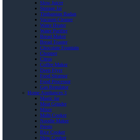
Slow Juicer
Storage Jar
Timbangan Badan
Vacuum Cleaner
Water Heater
Water Purifier
Bread Maker
Bread Toaster
Chocolate Fountain
Chopper
Citrus
Coffee Maker
Deep Fryer
Food Steamer
Food Processor
Gas Regulator
Home Appliances 3
Magic Jar
Meat Grinder
Mixer
Multi Cooker
Noodle Maker
Presto
Rice Cooker
Slow Cooker