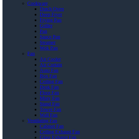
Cookware
Dutch Oven
Deep Fryer
Frying Pan
Griller
Pan
Sauce Pan
Steamer
Wok Pan
Fan
Air Cooler
Air Curtain
Auto Fan
Box Fan
Ceiling Fan
Desk Fan
Floor Fan
Misty Fan
Stand Fan
Tower Fan
Wall Fan
Ventilating Fan
Cabinet Fan
Ceiling Exhaust Fan
Glass Exhaust Fan