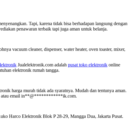
 menyenangkan. Tapi, karena tidak bisa berhadapan langsung dengan
diakan penawaran terbaik tapi juga aman untuk belanja.
hnya vacuum cleaner, dispenser, water heater, oven toaster, mixer,
lektronik
Jualelektronik.com adalah
pusat toko elektronik
online
utuhan elektronik rumah tangga.
tronik harga murah tidak ada syaratnya. Mudah dan tentunya aman.
 atau email
in
**
@
************
ik.com
.
Ruko Harco Elektronik Blok P 28-29, Mangga Dua, Jakarta Pusat.