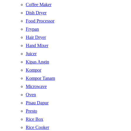
Coffee Maker
Dish Dryer
Food Processor
Frypan
Hair Dryer
Hand Mixer
Juicer
Kipas Angin
Kompor
Kompor Tanam
Microwave
Oven
Pisau Dapur
Presto
Rice Box
Rice Cooker