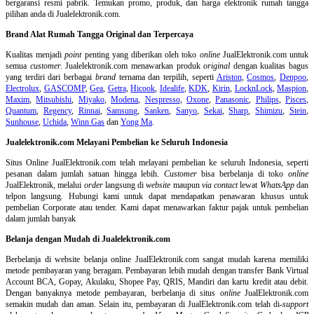
bergaransi resmi pabrik. Temukan promo, produk, dan harga elektronik rumah tangga
pilihan anda di Jualelektronik.com.
Brand Alat Rumah Tangga Original dan Terpercaya
Kualitas menjadi
point
penting yang diberikan oleh toko
online
JualElektronik.com untuk
semua
customer.
Jualelektronik.com menawarkan produk
original
dengan kualitas bagus
yang terdiri dari berbagai
brand
ternama dan terpilih, seperti
Ariston
,
Cosmos
,
Denpoo
,
Electrolux
,
GASCOMP
,
Gea
,
Getra
,
Hicook
,
Idealife
,
KDK
,
Kirin
,
LocknLock
,
Maspion
,
Maxim
,
Mitsubishi
,
Miyako
,
Modena
,
Nespresso
,
Oxone
,
Panasonic
,
Philips
,
Pisces
,
Quantum
,
Regency
,
Rinnai
,
Samsung
,
Sanken
,
Sanyo
,
Sekai
,
Sharp
,
Shimizu
,
Stein
,
Sunhouse
,
Uchida
,
Winn Gas
dan
Yong Ma
.
Jualelektronik.com Melayani Pembelian ke Seluruh Indonesia
Situs Online
JualElektronik.com telah melayani pembelian ke seluruh Indonesia, seperti
pesanan dalam jumlah satuan hingga lebih.
Customer
bisa berbelanja di toko
online
JualElektronik, melalui
order
langsung di
website
maupun
via contact
lewat
WhatsApp
dan
telpon langsung
.
Hubungi kami untuk dapat mendapatkan penawaran khusus untuk
pembelian Corporate atau tender. Kami dapat menawarkan faktur pajak untuk pembelian
dalam jumlah banyak
Belanja dengan Mudah di Jualelektronik.com
Berbelanja di
website belanja online
JualElektronik.com sangat mudah karena memiliki
metode pembayaran yang beragam. Pembayaran lebih mudah dengan transfer Bank Virtual
Account BCA, Gopay, Akulaku, Shopee Pay, QRIS, Mandiri dan kartu kredit atau debit.
Dengan banyaknya metode pembayaran, berbelanja di situs
online
JualElektronik.com
semakin mudah dan aman. Selain itu, pembayaran di JualElektronik.com telah di-
support