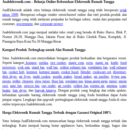
Jualelektronik.com – Belanja Online Kebutuhan Elektronik Rumah Tangga
JualElektronik adalah
situs belanja elektronik rumah tangga
yang telah beroperasi
sejak
tahun 1999
. Beroperasi sebagai retailer
omnichannel
online dan ritel produk-produk alat
rumah tangga yang telah melayani penjualan ke berbagai sektor, mulai dari penjualan end
customer,
government
, dan
corporate project
.
Jualelektronik.com juga menjual melalui toko retail yang berada di Ruko Harco, Blok P,
Nomor 28-29, Mangga Dua, Jakarta Pusat dan di Ruko Glodok Plaza, Komplek, Jl.
Pinangsia Raya Kota No.50 Mangga Besar.
Kategori Produk Terlengkap untuk Alat Rumah Tangga
Situs Jualelektronik.com menyediakan beragam produk berkualitas dan bergaransi resmi.
Seperti kategori
kompor
,
setrika
,
rice cooker
,
magic com
,
oven
,
magic jar
,
kettle
,
food
processor
,
wok pan
,
stand fan
,
wall fan
,
ceiling exhaust fan
,
ventilating fan
,
wall exhaust
fan
,
cooker hob
,
kompor
,
kompor tanam
,
cooker hood
,
blender
,
cookware set
,
dispenser
,
dish dryer
,
air fryer
,
multi cooker
,
noodle maker
,
bread maker
,
air purifier
,
frying pan
,
presto
,
griller
,
chopper
,
slow juicer
,
floor fan
,
regulator gas
,
kipas angin meja
,
mixer
,
mesin
cuci
,
auto fan
,
sirocco fan
,
cup sealer
,
air cooler
,
ceiling fan
,
pompa air
,
antenna
,
water
heater
,
hair dryer
, dan
banyak lainnya
. Dengan produk yang lengkap dan selalu
update
,
kebutuhan spesialis barang elektronik rumah tangga yang Anda butuhkan dapat Anda
jumpai segera. Lengkapi dan
upgrade
perlengkapan elektronik rumah tangga Anda di situs
online
terpercaya Jualelektronik.com.
Harga Elektronik Rumah Tangga Terbaik dengan Garansi Original 100%
Situs belanja
JualElektronik.com menawarkan harga elektronik rumah tangga terbaik dan
terlengkap. Kami menjual barang home appliances baru, berkualitas tinggi, bagus dan