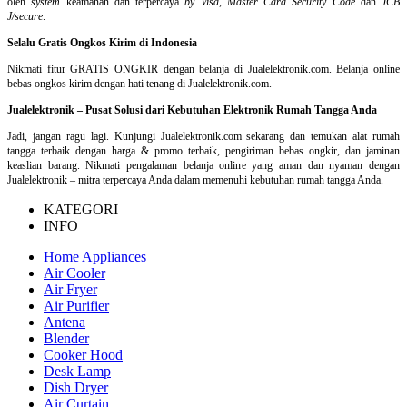
oleh
system
keamanan dan
terpercaya
by Visa
,
Master Card Security Code
dan
JCB
J/secure
.
Selalu Gratis Ongkos Kirim di Indonesia
Nikmati fitur GRATIS ONGKIR dengan belanja di Jualelektronik.com. Belanja online
bebas ongkos kirim dengan hati tenang di Jualelektronik.com.
Jualelektronik – Pusat Solusi dari Kebutuhan Elektronik Rumah Tangga Anda
Jadi, jangan ragu lagi. Kunjungi Jualelektronik.com sekarang dan temukan alat rumah
tangga terbaik dengan harga & promo terbaik, pengiriman bebas ongkir, dan jaminan
keaslian barang. Nikmati pengalaman belanja online yang aman dan nyaman dengan
Jualelektronik – mitra terpercaya Anda dalam memenuhi kebutuhan rumah tangga Anda.
KATEGORI
INFO
Home Appliances
Air Cooler
Air Fryer
Air Purifier
Antena
Blender
Cooker Hood
Desk Lamp
Dish Dryer
Air Curtain