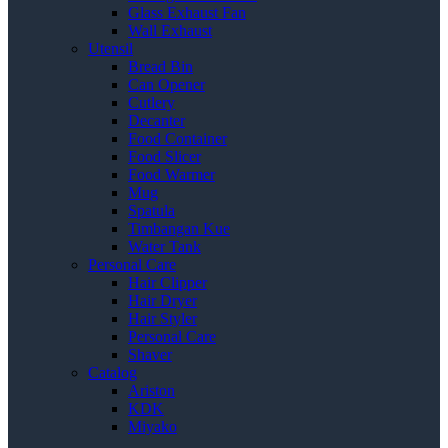
Glass Exhaust Fan
Wall Exhaust
Utensil
Bread Bin
Can Opener
Cutlery
Decanter
Food Container
Food Slicer
Food Warmer
Mug
Spatula
Timbangan Kue
Water Tank
Personal Care
Hair Clipper
Hair Dryer
Hair Styler
Personal Care
Shaver
Catalog
Ariston
KDK
Miyako