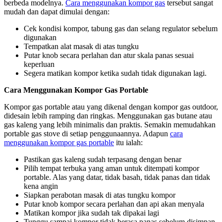
berbeda modelnya.
Cara menggunakan kompor gas
tersebut sangat
mudah dan dapat dimulai dengan:
Cek kondisi kompor, tabung gas dan selang regulator sebelum
digunakan
Tempatkan alat masak di atas tungku
Putar knob secara perlahan dan atur skala panas sesuai
keperluan
Segera matikan kompor ketika sudah tidak digunakan lagi.
Cara Menggunakan Kompor Gas Portable
Kompor gas portable atau yang dikenal dengan kompor gas outdoor,
didesain lebih ramping dan ringkas. Menggunakan gas butane atau
gas kaleng yang lebih minimalis dan praktis. Semakin memudahkan
portable gas stove di setiap penggunaannya. Adapun
cara
menggunakan kompor gas portable
itu ialah:
Pastikan gas kaleng sudah terpasang dengan benar
Pilih tempat terbuka yang aman untuk ditempati kompor
portable. Alas yang datar, tidak basah, tidak panas dan tidak
kena angin
Siapkan perabotan masak di atas tungku kompor
Putar knob kompor secara perlahan dan api akan menyala
Matikan kompor jika sudah tak dipakai lagi
Tunggu sampai kompor tidak berasa panas sebelum disimpan