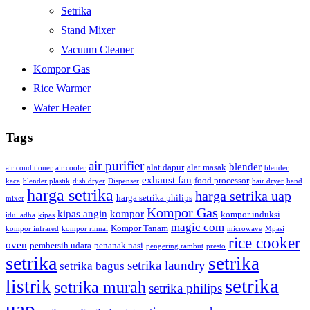
Setrika
Stand Mixer
Vacuum Cleaner
Kompor Gas
Rice Warmer
Water Heater
Tags
air purifier
blender
alat dapur
alat masak
air conditioner
air cooler
blender
exhaust fan
food processor
kaca
blender plastik
dish dryer
Dispenser
hair dryer
hand
harga setrika
harga setrika uap
harga setrika philips
mixer
Kompor Gas
kipas angin
kompor
kompor induksi
idul adha
kipas
magic com
Kompor Tanam
kompor infrared
kompor rinnai
microwave
Mpasi
rice cooker
oven
pembersih udara
penanak nasi
pengering rambut
presto
setrika
setrika
setrika laundry
setrika bagus
setrika
listrik
setrika murah
setrika philips
uap