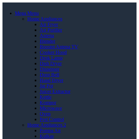
Mega Menu
Home Appliances
Air Fryer
Air Purifier
Antena
Blender
Booster Antena TV
Cooker Hood
Desk Lamp
Dish Dryer
Dispenser
Door Bell
Hand Dryer
Jar Pot
Juicer Extractor
Kettle
Kompor
Microwave
Oven
Pest Control
Home Appliances 2
Pompa Air
Kulkas