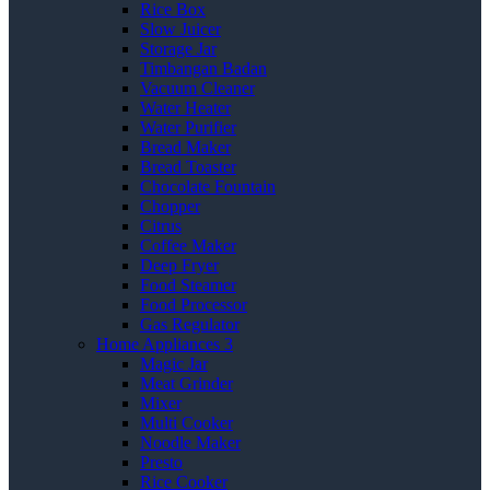
Rice Box
Slow Juicer
Storage Jar
Timbangan Badan
Vacuum Cleaner
Water Heater
Water Purifier
Bread Maker
Bread Toaster
Chocolate Fountain
Chopper
Citrus
Coffee Maker
Deep Fryer
Food Steamer
Food Processor
Gas Regulator
Home Appliances 3
Magic Jar
Meat Grinder
Mixer
Multi Cooker
Noodle Maker
Presto
Rice Cooker