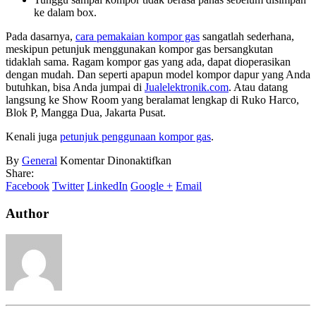
ke dalam box.
Pada dasarnya,
cara pemakaian kompor gas
sangatlah sederhana,
meskipun petunjuk menggunakan kompor gas bersangkutan
tidaklah sama. Ragam kompor gas yang ada, dapat dioperasikan
dengan mudah. Dan seperti apapun model kompor dapur yang Anda
butuhkan, bisa Anda jumpai di
Jualelektronik.com
. Atau datang
langsung ke Show Room yang beralamat lengkap di Ruko Harco,
Blok P, Mangga Dua, Jakarta Pusat.
Kenali juga
petunjuk penggunaan kompor gas
.
pada
By
General
Komentar Dinonaktifkan
Cara
Share:
Menyalakan
Facebook
Twitter
LinkedIn
Google +
Email
Kompor
Gas
Author