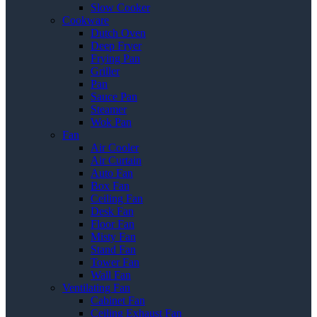
Slow Cooker
Cookware
Dutch Oven
Deep Fryer
Frying Pan
Griller
Pan
Sauce Pan
Steamer
Wok Pan
Fan
Air Cooler
Air Curtain
Auto Fan
Box Fan
Ceiling Fan
Desk Fan
Floor Fan
Misty Fan
Stand Fan
Tower Fan
Wall Fan
Ventilating Fan
Cabinet Fan
Ceiling Exhaust Fan