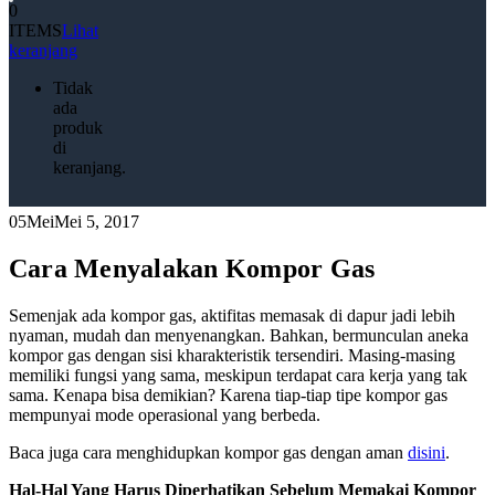
0
ITEMS
Lihat
keranjang
Tidak
ada
produk
di
keranjang.
05
Mei
Mei 5, 2017
Cara Menyalakan Kompor Gas
Semenjak ada kompor gas, aktifitas memasak di dapur jadi lebih
nyaman, mudah dan menyenangkan. Bahkan, bermunculan aneka
kompor gas dengan sisi kharakteristik tersendiri. Masing-masing
memiliki fungsi yang sama, meskipun terdapat cara kerja yang tak
sama. Kenapa bisa demikian? Karena tiap-tiap tipe kompor gas
mempunyai mode operasional yang berbeda.
Baca juga cara menghidupkan kompor gas dengan aman
disini
.
Hal-Hal Yang Harus Diperhatikan Sebelum Memakai Kompor