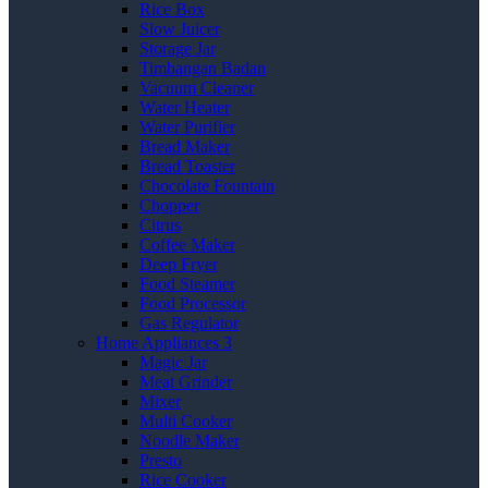
Rice Box
Slow Juicer
Storage Jar
Timbangan Badan
Vacuum Cleaner
Water Heater
Water Purifier
Bread Maker
Bread Toaster
Chocolate Fountain
Chopper
Citrus
Coffee Maker
Deep Fryer
Food Steamer
Food Processor
Gas Regulator
Home Appliances 3
Magic Jar
Meat Grinder
Mixer
Multi Cooker
Noodle Maker
Presto
Rice Cooker