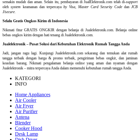
semakin mudah dan aman. Selain itu, pembayaran di JualElektronik.com telah di-
support
oleh
system
keamanan dan
terpercaya
by Visa
,
Master Card Security Code
dan
JCB
J/secure
.
Selalu Gratis Ongkos Kirim di Indonesia
Nikmati fitur GRATIS ONGKIR dengan belanja di Jualelektronik.com. Belanja online
bebas ongkos kirim dengan hati tenang di Jualelektronik.com.
Jualelektronik – Pusat Solusi dari Kebutuhan Elektronik Rumah Tangga Anda
Jadi, jangan ragu lagi. Kunjungi Jualelektronik.com sekarang dan temukan alat rumah
tangga terbaik dengan harga & promo terbaik, pengiriman bebas ongkir, dan jaminan
keaslian barang. Nikmati pengalaman belanja online yang aman dan nyaman dengan
Jualelektronik – mitra terpercaya Anda dalam memenuhi kebutuhan rumah tangga Anda.
KATEGORI
INFO
Home Appliances
Air Cooler
Air Fryer
Air Purifier
Antena
Blender
Cooker Hood
Desk Lamp
Dish Dryer