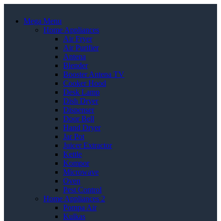
Mega Menu
Home Appliances
Air Fryer
Air Purifier
Antena
Blender
Booster Antena TV
Cooker Hood
Desk Lamp
Dish Dryer
Dispenser
Door Bell
Hand Dryer
Jar Pot
Juicer Extractor
Kettle
Kompor
Microwave
Oven
Pest Control
Home Appliances 2
Pompa Air
Kulkas