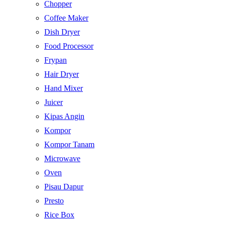
Chopper
Coffee Maker
Dish Dryer
Food Processor
Frypan
Hair Dryer
Hand Mixer
Juicer
Kipas Angin
Kompor
Kompor Tanam
Microwave
Oven
Pisau Dapur
Presto
Rice Box