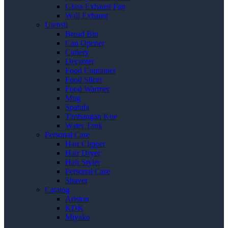
Glass Exhaust Fan
Wall Exhaust
Utensil
Bread Bin
Can Opener
Cutlery
Decanter
Food Container
Food Slicer
Food Warmer
Mug
Spatula
Timbangan Kue
Water Tank
Personal Care
Hair Clipper
Hair Dryer
Hair Styler
Personal Care
Shaver
Catalog
Ariston
KDK
Miyako