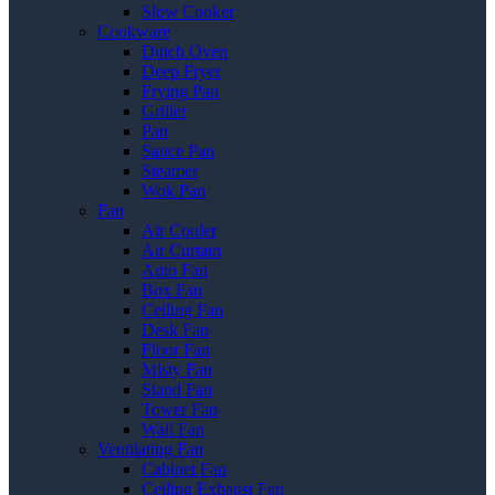
Slow Cooker
Cookware
Dutch Oven
Deep Fryer
Frying Pan
Griller
Pan
Sauce Pan
Steamer
Wok Pan
Fan
Air Cooler
Air Curtain
Auto Fan
Box Fan
Ceiling Fan
Desk Fan
Floor Fan
Misty Fan
Stand Fan
Tower Fan
Wall Fan
Ventilating Fan
Cabinet Fan
Ceiling Exhaust Fan