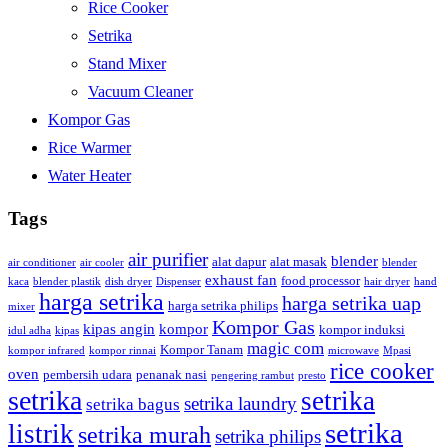
Rice Cooker
Setrika
Stand Mixer
Vacuum Cleaner
Kompor Gas
Rice Warmer
Water Heater
Tags
air purifier
blender
alat dapur
alat masak
air conditioner
air cooler
blender
exhaust fan
food processor
kaca
blender plastik
dish dryer
Dispenser
hair dryer
hand
harga setrika
harga setrika uap
harga setrika philips
mixer
Kompor Gas
kipas angin
kompor
kompor induksi
idul adha
kipas
magic com
Kompor Tanam
kompor infrared
kompor rinnai
microwave
Mpasi
rice cooker
oven
pembersih udara
penanak nasi
pengering rambut
presto
setrika
setrika
setrika laundry
setrika bagus
setrika
listrik
setrika murah
setrika philips