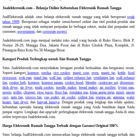
Jualelektronik.com – Belanja Online Kebutuhan Elektronik Rumah Tangga
JualElektronik adalah
situs belanja elektronik rumah tangga
yang telah beroperasi
sejak
tahun 1999
. Beroperasi sebagai retailer
omnichannel
online dan ritel produk-produk alat
rumah tangga yang telah melayani penjualan ke berbagai sektor, mulai dari penjualan end
customer,
government
, dan
corporate project
.
Jualelektronik.com juga menjual melalui toko retail yang berada di Ruko Harco, Blok P,
Nomor 28-29, Mangga Dua, Jakarta Pusat dan di Ruko Glodok Plaza, Komplek, Jl.
Pinangsia Raya Kota No.50 Mangga Besar.
Kategori Produk Terlengkap untuk Alat Rumah Tangga
Situs Jualelektronik.com menyediakan beragam produk berkualitas dan bergaransi resmi.
Seperti kategori
kompor
,
setrika
,
rice cooker
,
magic com
,
oven
,
magic jar
,
kettle
,
food
processor
,
wok pan
,
stand fan
,
wall fan
,
ceiling exhaust fan
,
ventilating fan
,
wall exhaust
fan
,
cooker hob
,
kompor
,
kompor tanam
,
cooker hood
,
blender
,
cookware set
,
dispenser
,
dish dryer
,
air fryer
,
multi cooker
,
noodle maker
,
bread maker
,
air purifier
,
frying pan
,
presto
,
griller
,
chopper
,
slow juicer
,
floor fan
,
regulator gas
,
kipas angin meja
,
mixer
,
mesin
cuci
,
auto fan
,
sirocco fan
,
cup sealer
,
air cooler
,
ceiling fan
,
pompa air
,
antenna
,
water
heater
,
hair dryer
, dan
banyak lainnya
. Dengan produk yang lengkap dan selalu
update
,
kebutuhan spesialis barang elektronik rumah tangga yang Anda butuhkan dapat Anda
jumpai segera. Lengkapi dan
upgrade
perlengkapan elektronik rumah tangga Anda di situs
online
terpercaya Jualelektronik.com.
Harga Elektronik Rumah Tangga Terbaik dengan Garansi Original 100%
Situs belanja
JualElektronik.com menawarkan harga elektronik rumah tangga terbaik dan