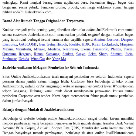
terlengkap. Kami menjual barang home appliances baru, berkualitas tinggi, bagus dan
bergaransi resmi pabrik. Temukan promo, produk, dan harga elektronik rumah tangga
pilihan anda di Jualelektronik.com.
Brand Alat Rumah Tangga Original dan Terpercaya
Kualitas menjadi
point
penting yang diberikan oleh toko
online
JualElektronik.com untuk
semua
customer.
Jualelektronik.com menawarkan produk
original
dengan kualitas bagus
yang terdiri dari berbagai
brand
ternama dan terpilih, seperti
Ariston
,
Cosmos
,
Denpoo
,
Electrolux
,
GASCOMP
,
Gea
,
Getra
,
Hicook
,
Idealife
,
KDK
,
Kirin
,
LocknLock
,
Maspion
,
Maxim
,
Mitsubishi
,
Miyako
,
Modena
,
Nespresso
,
Oxone
,
Panasonic
,
Philips
,
Pisces
,
Quantum
,
Regency
,
Rinnai
,
Samsung
,
Sanken
,
Sanyo
,
Sekai
,
Sharp
,
Shimizu
,
Stein
,
Sunhouse
,
Uchida
,
Winn Gas
dan
Yong Ma
.
Jualelektronik.com Melayani Pembelian ke Seluruh Indonesia
Situs Online
JualElektronik.com telah melayani pembelian ke seluruh Indonesia, seperti
pesanan dalam jumlah satuan hingga lebih.
Customer
bisa berbelanja di toko
online
JualElektronik, melalui
order
langsung di
website
maupun
via contact
lewat
WhatsApp
dan
telpon langsung
.
Hubungi kami untuk dapat mendapatkan penawaran khusus untuk
pembelian Corporate atau tender. Kami dapat menawarkan faktur pajak untuk pembelian
dalam jumlah banyak
Belanja dengan Mudah di Jualelektronik.com
Berbelanja di
website belanja online
JualElektronik.com sangat mudah karena memiliki
metode pembayaran yang beragam. Pembayaran lebih mudah dengan transfer Bank Virtual
Account BCA, Gopay, Akulaku, Shopee Pay, QRIS, Mandiri dan kartu kredit atau debit.
Dengan banyaknya metode pembayaran, berbelanja di situs
online
JualElektronik.com