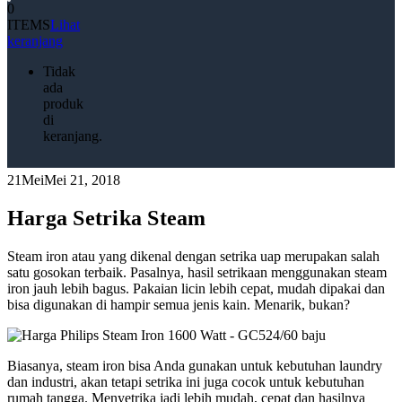
0
ITEMS
Lihat
keranjang
Tidak
ada
produk
di
keranjang.
21
Mei
Mei 21, 2018
Harga Setrika Steam
Steam iron atau yang dikenal dengan setrika uap merupakan salah
satu gosokan terbaik. Pasalnya, hasil setrikaan menggunakan steam
iron jauh lebih bagus. Pakaian licin lebih cepat, mudah dipakai dan
bisa digunakan di hampir semua jenis kain. Menarik, bukan?
Biasanya, steam iron bisa Anda gunakan untuk kebutuhan laundry
dan industri, akan tetapi setrika ini juga cocok untuk kebutuhan
rumah tangga. Menyetrika jadi lebih mudah, cepat dan hasilnya