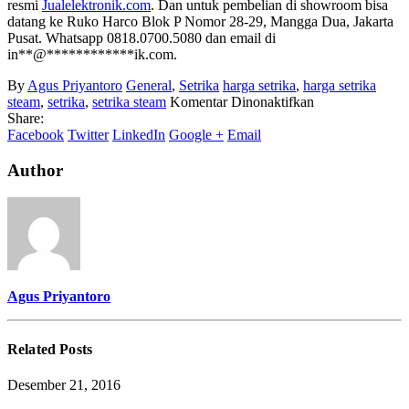
resmi
Jualelektronik.com
. Dan untuk pembelian di showroom bisa
datang ke Ruko Harco Blok P Nomor 28-29, Mangga Dua, Jakarta
Pusat. Whatsapp 0818.0700.5080 dan email di
in
**
@
************
ik.com
.
By
Agus Priyantoro
General
,
Setrika
harga setrika
,
harga setrika
pada
steam
,
setrika
,
setrika steam
Komentar Dinonaktifkan
Harga
Share:
Setrika
Facebook
Twitter
LinkedIn
Google +
Email
Steam
Author
Agus Priyantoro
Related
Posts
Desember 21, 2016