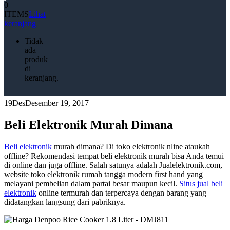
0
ITEMS
Lihat
keranjang
Tidak
ada
produk
di
keranjang.
19
Des
Desember 19, 2017
Beli Elektronik Murah Dimana
Beli elektronik
murah dimana? Di toko elektronik nline ataukah
offline? Rekomendasi tempat beli elektronik murah bisa Anda temui
di online dan juga offline. Salah satunya adalah Jualelektronik.com,
website toko elektronik rumah tangga modern first hand yang
melayani pembelian dalam partai besar maupun kecil.
Situs jual beli
elektronik
online termurah dan terpercaya dengan barang yang
didatangkan langsung dari pabriknya.