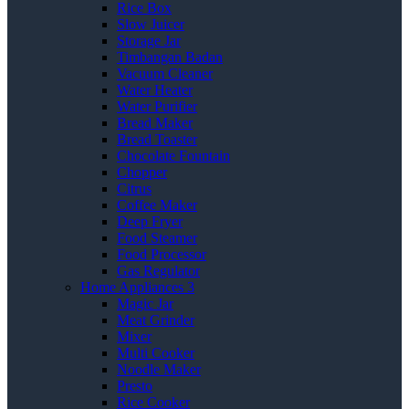
Rice Box
Slow Juicer
Storage Jar
Timbangan Badan
Vacuum Cleaner
Water Heater
Water Purifier
Bread Maker
Bread Toaster
Chocolate Fountain
Chopper
Citrus
Coffee Maker
Deep Fryer
Food Steamer
Food Processor
Gas Regulator
Home Appliances 3
Magic Jar
Meat Grinder
Mixer
Multi Cooker
Noodle Maker
Presto
Rice Cooker