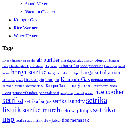
Stand Mixer
Vacuum Cleaner
Kompor Gas
Rice Warmer
Water Heater
Tags
air purifier
blender
alat dapur
alat masak
air conditioner
air cooler
blender
exhaust fan
food processor
kaca
blender plastik
dish dryer
Dispenser
hair dryer
hand
harga setrika
harga setrika uap
harga setrika philips
mixer
Kompor Gas
kipas angin
kompor
kompor induksi
idul adha
kipas
magic com
Kompor Tanam
kompor infrared
kompor rinnai
microwave
Mpasi
rice cooker
oven
pembersih udara
penanak nasi
pengering rambut
presto
setrika
setrika
setrika laundry
setrika bagus
setrika
listrik
setrika murah
setrika philips
uap
tips memasak
setrika uap listrik
slow juicer