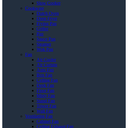
Slow Cooker
Cookware
Dutch Oven
Deep Fryer
Frying Pan
Griller
Pan
Sauce Pan
Steamer
Wok Pan
Fan
Air Cooler
Air Curtain
Auto Fan
Box Fan
Ceiling Fan
Desk Fan
Floor Fan
Misty Fan
Stand Fan
Tower Fan
Wall Fan
Ventilating Fan
Cabinet Fan
Ceiling Exhaust Fan