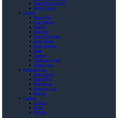
Glass Exhaust Fan
Wall Exhaust
Utensil
Bread Bin
Can Opener
Cutlery
Decanter
Food Container
Food Slicer
Food Warmer
Mug
Spatula
Timbangan Kue
Water Tank
Personal Care
Hair Clipper
Hair Dryer
Hair Styler
Personal Care
Shaver
Catalog
Ariston
KDK
Miyako