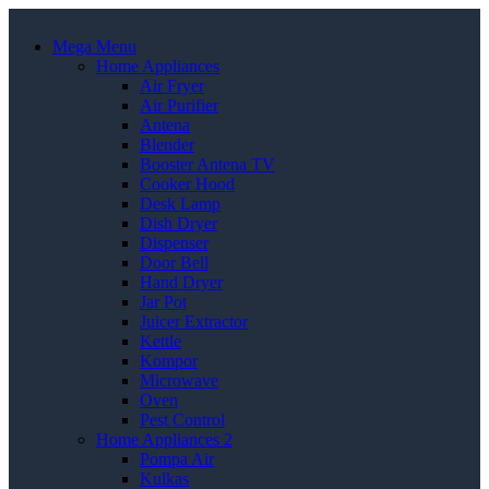
Mega Menu
Home Appliances
Air Fryer
Air Purifier
Antena
Blender
Booster Antena TV
Cooker Hood
Desk Lamp
Dish Dryer
Dispenser
Door Bell
Hand Dryer
Jar Pot
Juicer Extractor
Kettle
Kompor
Microwave
Oven
Pest Control
Home Appliances 2
Pompa Air
Kulkas