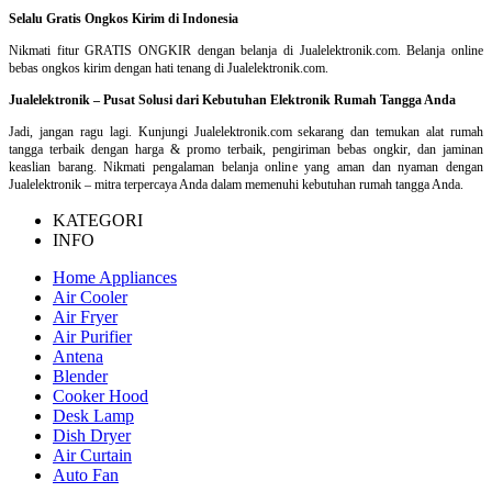
Selalu Gratis Ongkos Kirim di Indonesia
Nikmati fitur GRATIS ONGKIR dengan belanja di Jualelektronik.com. Belanja online
bebas ongkos kirim dengan hati tenang di Jualelektronik.com.
Jualelektronik – Pusat Solusi dari Kebutuhan Elektronik Rumah Tangga Anda
Jadi, jangan ragu lagi. Kunjungi Jualelektronik.com sekarang dan temukan alat rumah
tangga terbaik dengan harga & promo terbaik, pengiriman bebas ongkir, dan jaminan
keaslian barang. Nikmati pengalaman belanja online yang aman dan nyaman dengan
Jualelektronik – mitra terpercaya Anda dalam memenuhi kebutuhan rumah tangga Anda.
KATEGORI
INFO
Home Appliances
Air Cooler
Air Fryer
Air Purifier
Antena
Blender
Cooker Hood
Desk Lamp
Dish Dryer
Air Curtain
Auto Fan