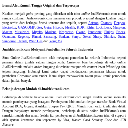
Brand Alat Rumah Tangga Original dan Terpercaya
Kualitas menjadi
point
penting yang diberikan oleh toko
online
JualElektronik.com untuk
semua
customer.
Jualelektronik.com menawarkan produk
original
dengan kualitas bagus
yang terdiri dari berbagai
brand
ternama dan terpilih, seperti
Ariston
,
Cosmos
,
Denpoo
,
Electrolux
,
GASCOMP
,
Gea
,
Getra
,
Hicook
,
Idealife
,
KDK
,
Kirin
,
LocknLock
,
Maspion
,
Maxim
,
Mitsubishi
,
Miyako
,
Modena
,
Nespresso
,
Oxone
,
Panasonic
,
Philips
,
Pisces
,
Quantum
,
Regency
,
Rinnai
,
Samsung
,
Sanken
,
Sanyo
,
Sekai
,
Sharp
,
Shimizu
,
Stein
,
Sunhouse
,
Uchida
,
Winn Gas
dan
Yong Ma
.
Jualelektronik.com Melayani Pembelian ke Seluruh Indonesia
Situs Online
JualElektronik.com telah melayani pembelian ke seluruh Indonesia, seperti
pesanan dalam jumlah satuan hingga lebih.
Customer
bisa berbelanja di toko
online
JualElektronik, melalui
order
langsung di
website
maupun
via contact
lewat
WhatsApp
dan
telpon langsung
.
Hubungi kami untuk dapat mendapatkan penawaran khusus untuk
pembelian Corporate atau tender. Kami dapat menawarkan faktur pajak untuk pembelian
dalam jumlah banyak
Belanja dengan Mudah di Jualelektronik.com
Berbelanja di
website belanja online
JualElektronik.com sangat mudah karena memiliki
metode pembayaran yang beragam. Pembayaran lebih mudah dengan transfer Bank Virtual
Account BCA, Gopay, Akulaku, Shopee Pay, QRIS, Mandiri dan kartu kredit atau debit.
Dengan banyaknya metode pembayaran, berbelanja di situs
online
JualElektronik.com
semakin mudah dan aman. Selain itu, pembayaran di JualElektronik.com telah di-
support
oleh
system
keamanan dan
terpercaya
by Visa
,
Master Card Security Code
dan
JCB
J/secure
.