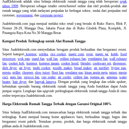
JualElektronik adalah
situs belanja elektronik rumah tangga
yang telah beroperasi
sejak
tahun 1999
. Beroperasi sebagai retailer
omnichannel
online dan ritel produk-produk alat
rumah tangga yang telah melayani penjualan ke berbagai sektor, mulai dari penjualan end
customer,
government
, dan
corporate project
.
Jualelektronik.com juga menjual melalui toko retail yang berada di Ruko Harco, Blok P,
Nomor 28-29, Mangga Dua, Jakarta Pusat dan di Ruko Glodok Plaza, Komplek, Jl.
Pinangsia Raya Kota No.50 Mangga Besar.
Kategori Produk Terlengkap untuk Alat Rumah Tangga
Situs Jualelektronik.com menyediakan beragam produk berkualitas dan bergaransi resmi.
Seperti kategori
kompor
,
setrika
,
rice cooker
,
magic com
,
oven
,
magic jar
,
kettle
,
food
processor
,
wok pan
,
stand fan
,
wall fan
,
ceiling exhaust fan
,
ventilating fan
,
wall exhaust
fan
,
cooker hob
,
kompor
,
kompor tanam
,
cooker hood
,
blender
,
cookware set
,
dispenser
,
dish dryer
,
air fryer
,
multi cooker
,
noodle maker
,
bread maker
,
air purifier
,
frying pan
,
presto
,
griller
,
chopper
,
slow juicer
,
floor fan
,
regulator gas
,
kipas angin meja
,
mixer
,
mesin
cuci
,
auto fan
,
sirocco fan
,
cup sealer
,
air cooler
,
ceiling fan
,
pompa air
,
antenna
,
water
heater
,
hair dryer
, dan
banyak lainnya
. Dengan produk yang lengkap dan selalu
update
,
kebutuhan spesialis barang elektronik rumah tangga yang Anda butuhkan dapat Anda
jumpai segera. Lengkapi dan
upgrade
perlengkapan elektronik rumah tangga Anda di situs
online
terpercaya Jualelektronik.com.
Harga Elektronik Rumah Tangga Terbaik dengan Garansi Original 100%
Situs belanja
JualElektronik.com menawarkan harga elektronik rumah tangga terbaik dan
terlengkap. Kami menjual barang home appliances baru, berkualitas tinggi, bagus dan
bergaransi resmi pabrik. Temukan promo, produk, dan harga elektronik rumah tangga
pilihan anda di Jualelektronik.com.