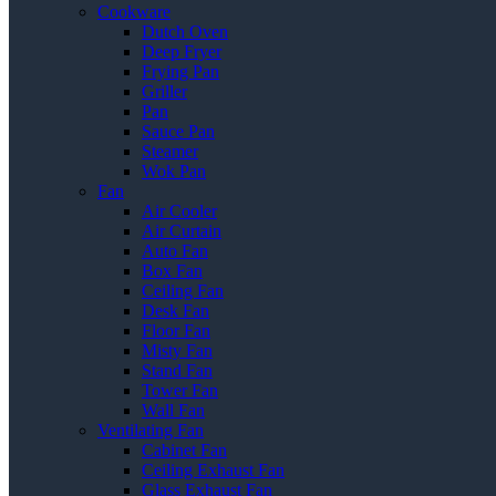
Cookware
Dutch Oven
Deep Fryer
Frying Pan
Griller
Pan
Sauce Pan
Steamer
Wok Pan
Fan
Air Cooler
Air Curtain
Auto Fan
Box Fan
Ceiling Fan
Desk Fan
Floor Fan
Misty Fan
Stand Fan
Tower Fan
Wall Fan
Ventilating Fan
Cabinet Fan
Ceiling Exhaust Fan
Glass Exhaust Fan