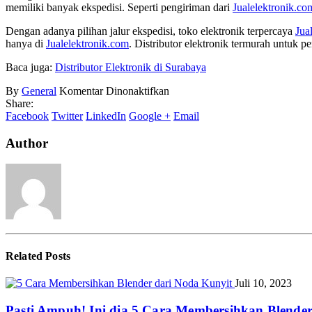
memiliki banyak ekspedisi. Seperti pengiriman dari
Jualelektronik.co
Dengan adanya pilihan jalur ekspedisi, toko elektronik terpercaya
Jua
hanya di
Jualelektronik.com
. Distributor elektronik termurah untuk 
Baca juga:
Distributor Elektronik di Surabaya
pada
By
General
Komentar Dinonaktifkan
Distributor
Share:
Elektronik
Facebook
Twitter
LinkedIn
Google +
Email
Termurah
Author
Related
Posts
Juli 10, 2023
Pasti Ampuh! Ini dia 5 Cara Membersihkan Blende