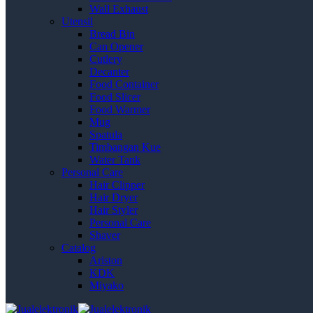
Wall Exhaust
Utensil
Bread Bin
Can Opener
Cutlery
Decanter
Food Container
Food Slicer
Food Warmer
Mug
Spatula
Timbangan Kue
Water Tank
Personal Care
Hair Clipper
Hair Dryer
Hair Styler
Personal Care
Shaver
Catalog
Ariston
KDK
Miyako