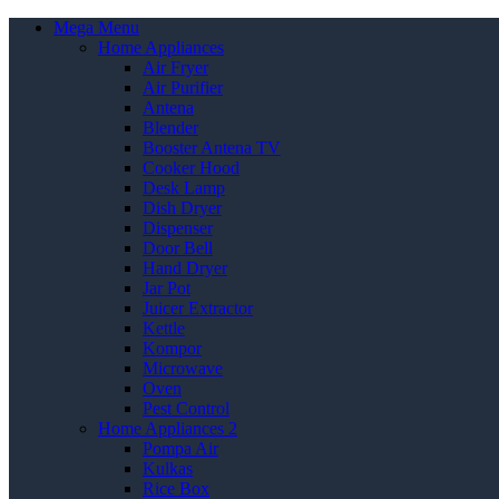
Mega Menu
Home Appliances
Air Fryer
Air Purifier
Antena
Blender
Booster Antena TV
Cooker Hood
Desk Lamp
Dish Dryer
Dispenser
Door Bell
Hand Dryer
Jar Pot
Juicer Extractor
Kettle
Kompor
Microwave
Oven
Pest Control
Home Appliances 2
Pompa Air
Kulkas
Rice Box