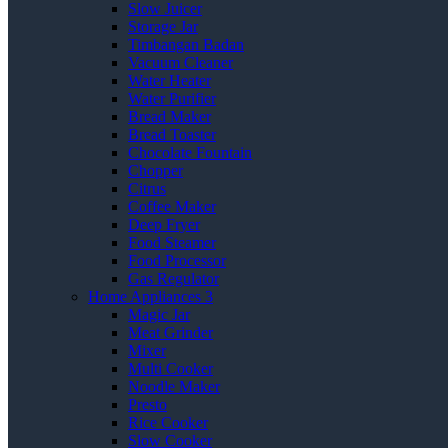
Slow Juicer
Storage Jar
Timbangan Badan
Vacuum Cleaner
Water Heater
Water Purifier
Bread Maker
Bread Toaster
Chocolate Fountain
Chopper
Citrus
Coffee Maker
Deep Fryer
Food Steamer
Food Processor
Gas Regulator
Home Appliances 3
Magic Jar
Meat Grinder
Mixer
Multi Cooker
Noodle Maker
Presto
Rice Cooker
Slow Cooker