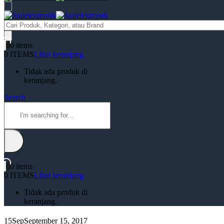
Products
search
0
0 items
0 ITEMS
Lihat keranjang
Tidak ada produk di
keranjang.
Search
0
0 items
0 ITEMS
Lihat keranjang
Tidak ada produk di
keranjang.
15
Sep
September 15, 2017