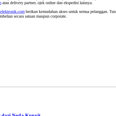
m
atau delivery partner, ojek online dan ekspedisi lainnya.
lelektronik.com
berikan kemudahan akses untuk semua pelanggan. Tung
pembelian secara satuan maupun corporate.
r dari Noda Kunyit