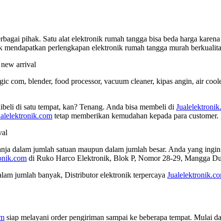
rbagai pihak. Satu alat elektronik rumah tangga bisa beda harga karen
uk mendapatkan perlengkapan elektronik rumah tangga murah berkualita
ic com, blender, food processor, vacuum cleaner, kipas angin, air cool
beli di satu tempat, kan? Tenang. Anda bisa membeli di
Jualelektroni
ualelektronik.com
tetap memberikan kemudahan kepada para customer. D
lanja dalam jumlah satuan maupun dalam jumlah besar. Anda yang ingi
ronik.com
di Ruko Harco Elektronik, Blok P, Nomor 28-29, Mangga Dua
lam jumlah banyak, Distributor elektronik terpercaya
Jualelektronik.c
om
siap melayani order pengiriman sampai ke beberapa tempat. Mulai da