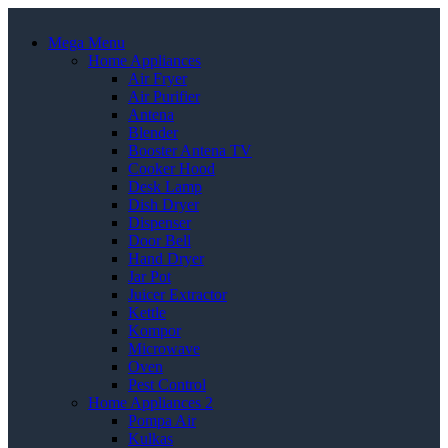
Mega Menu
Home Appliances
Air Fryer
Air Purifier
Antena
Blender
Booster Antena TV
Cooker Hood
Desk Lamp
Dish Dryer
Dispenser
Door Bell
Hand Dryer
Jar Pot
Juicer Extractor
Kettle
Kompor
Microwave
Oven
Pest Control
Home Appliances 2
Pompa Air
Kulkas