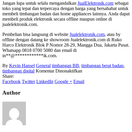
Jangan lupa untuk selalu mengandalkan
JualElektronik.com
sebagai
toko yang tepat dan terpercaya dengan harga yang bersahabat untuk
membeli timbangan badan dan home appliances lainnya. Anda dapat
membeli produk elektronik secara offline maupun online di
jualelektronik.com.
Pembelian bisa langsung di website
Jualelektronik.com
, atau by
offline dengan datang ke showroom Jualelektronik.com di Ruko
Harco Elektronik Blok P Nomor 28-29, Mangga Dua, Jakarta Pusat.
Whatsapp 0818 0700 5080 dan email di
in
**
@
************
ik.com
.
By
Kevin Hansel
General
timbangan BB
,
timbangan berat badan
,
pada
timbangan digital
Komentar Dinonaktifkan
Benarkah
Share:
Terkadang
Facebook
Twitter
LinkedIn
Google +
Email
Kita
‘Dibohongi’
Author
Oleh
Timbangan
Berat
Badan