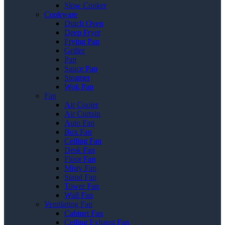
Slow Cooker
Cookware
Dutch Oven
Deep Fryer
Frying Pan
Griller
Pan
Sauce Pan
Steamer
Wok Pan
Fan
Air Cooler
Air Curtain
Auto Fan
Box Fan
Ceiling Fan
Desk Fan
Floor Fan
Misty Fan
Stand Fan
Tower Fan
Wall Fan
Ventilating Fan
Cabinet Fan
Ceiling Exhaust Fan