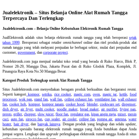
Jualelektronik – Situs Belanja Online Alat Rumah Tangga
Terpercaya Dan Terlengkap
Jualelektronik.com – Belanja Online Kebutuhan Elektronik Rumah Tangga
JualElektronik adalah
situs belanja elektronik rumah tangga
yang telah beroperasi
sejak
tahun 1999
. Beroperasi sebagai retailer
omnichannel
online dan ritel produk-produk alat
rumah tangga yang telah melayani penjualan ke berbagai sektor, mulai dari penjualan end
customer,
government
, dan
corporate project
.
Jualelektronik.com juga menjual melalui toko retail yang berada di Ruko Harco, Blok P,
Nomor 28-29, Mangga Dua, Jakarta Pusat dan di Ruko Glodok Plaza, Komplek, Jl.
Pinangsia Raya Kota No.50 Mangga Besar.
Kategori Produk Terlengkap untuk Alat Rumah Tangga
Situs Jualelektronik.com menyediakan beragam produk berkualitas dan bergaransi resmi.
Seperti kategori
kompor
,
setrika
,
rice cooker
,
magic com
,
oven
,
magic jar
,
kettle
,
food
processor
,
wok pan
,
stand fan
,
wall fan
,
ceiling exhaust fan
,
ventilating fan
,
wall exhaust
fan
,
cooker hob
,
kompor
,
kompor tanam
,
cooker hood
,
blender
,
cookware set
,
dispenser
,
dish dryer
,
air fryer
,
multi cooker
,
noodle maker
,
bread maker
,
air purifier
,
frying pan
,
presto
,
griller
,
chopper
,
slow juicer
,
floor fan
,
regulator gas
,
kipas angin meja
,
mixer
,
mesin
cuci
,
auto fan
,
sirocco fan
,
cup sealer
,
air cooler
,
ceiling fan
,
pompa air
,
antenna
,
water
heater
,
hair dryer
, dan
banyak lainnya
. Dengan produk yang lengkap dan selalu
update
,
kebutuhan spesialis barang elektronik rumah tangga yang Anda butuhkan dapat Anda
jumpai segera. Lengkapi dan
upgrade
perlengkapan elektronik rumah tangga Anda di situs