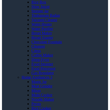
Rice Box
Slow Juicer
Storage Jar
Timbangan Badan
Vacuum Cleaner
Water Heater
Water Purifier
Bread Maker
Bread Toaster
Chocolate Fountain
Chopper
Citrus
Coffee Maker
Deep Fryer
Food Steamer
Food Processor
Gas Regulator
Home Appliances 3
Magic Jar
Meat Grinder
Mixer
Multi Cooker
Noodle Maker
Presto
Rice Cooker