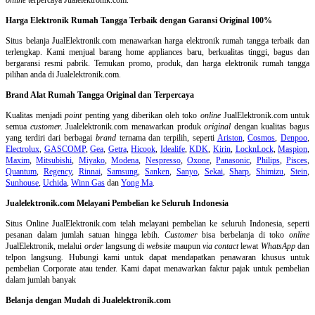
online
terpercaya Jualelektronik.com.
Harga Elektronik Rumah Tangga Terbaik dengan Garansi Original 100%
Situs belanja
JualElektronik.com menawarkan harga elektronik rumah tangga terbaik dan
terlengkap. Kami menjual barang home appliances baru, berkualitas tinggi, bagus dan
bergaransi resmi pabrik. Temukan promo, produk, dan harga elektronik rumah tangga
pilihan anda di Jualelektronik.com.
Brand Alat Rumah Tangga Original dan Terpercaya
Kualitas menjadi
point
penting yang diberikan oleh toko
online
JualElektronik.com untuk
semua
customer.
Jualelektronik.com menawarkan produk
original
dengan kualitas bagus
yang terdiri dari berbagai
brand
ternama dan terpilih, seperti
Ariston
,
Cosmos
,
Denpoo
,
Electrolux
,
GASCOMP
,
Gea
,
Getra
,
Hicook
,
Idealife
,
KDK
,
Kirin
,
LocknLock
,
Maspion
,
Maxim
,
Mitsubishi
,
Miyako
,
Modena
,
Nespresso
,
Oxone
,
Panasonic
,
Philips
,
Pisces
,
Quantum
,
Regency
,
Rinnai
,
Samsung
,
Sanken
,
Sanyo
,
Sekai
,
Sharp
,
Shimizu
,
Stein
,
Sunhouse
,
Uchida
,
Winn Gas
dan
Yong Ma
.
Jualelektronik.com Melayani Pembelian ke Seluruh Indonesia
Situs Online
JualElektronik.com telah melayani pembelian ke seluruh Indonesia, seperti
pesanan dalam jumlah satuan hingga lebih.
Customer
bisa berbelanja di toko
online
JualElektronik, melalui
order
langsung di
website
maupun
via contact
lewat
WhatsApp
dan
telpon langsung
.
Hubungi kami untuk dapat mendapatkan penawaran khusus untuk
pembelian Corporate atau tender. Kami dapat menawarkan faktur pajak untuk pembelian
dalam jumlah banyak
Belanja dengan Mudah di Jualelektronik.com