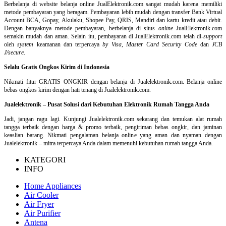
Berbelanja di
website belanja online
JualElektronik.com sangat mudah karena memiliki
metode pembayaran yang beragam. Pembayaran lebih mudah dengan transfer Bank Virtual
Account BCA, Gopay, Akulaku, Shopee Pay, QRIS, Mandiri dan kartu kredit atau debit.
Dengan banyaknya metode pembayaran, berbelanja di situs
online
JualElektronik.com
semakin mudah dan aman. Selain itu, pembayaran di JualElektronik.com telah di-
support
oleh
system
keamanan dan
terpercaya
by Visa
,
Master Card Security Code
dan
JCB
J/secure
.
Selalu Gratis Ongkos Kirim di Indonesia
Nikmati fitur GRATIS ONGKIR dengan belanja di Jualelektronik.com. Belanja online
bebas ongkos kirim dengan hati tenang di Jualelektronik.com.
Jualelektronik – Pusat Solusi dari Kebutuhan Elektronik Rumah Tangga Anda
Jadi, jangan ragu lagi. Kunjungi Jualelektronik.com sekarang dan temukan alat rumah
tangga terbaik dengan harga & promo terbaik, pengiriman bebas ongkir, dan jaminan
keaslian barang. Nikmati pengalaman belanja online yang aman dan nyaman dengan
Jualelektronik – mitra terpercaya Anda dalam memenuhi kebutuhan rumah tangga Anda.
KATEGORI
INFO
Home Appliances
Air Cooler
Air Fryer
Air Purifier
Antena