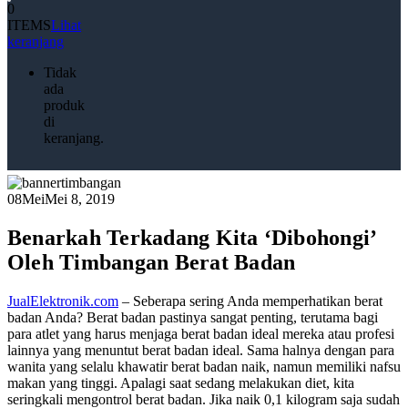
0
ITEMS
Lihat
keranjang
Tidak
ada
produk
di
keranjang.
08
Mei
Mei 8, 2019
Benarkah Terkadang Kita ‘Dibohongi’
Oleh Timbangan Berat Badan
JualElektronik.com
– Seberapa sering Anda memperhatikan berat
badan Anda? Berat badan pastinya sangat penting, terutama bagi
para atlet yang harus menjaga berat badan ideal mereka atau profesi
lainnya yang menuntut berat badan ideal. Sama halnya dengan para
wanita yang selalu khawatir berat badan naik, namun memiliki nafsu
makan yang tinggi. Apalagi saat sedang melakukan diet, kita
seringkali mengontrol berat badan. Jika naik 0,1 kilogram saja sudah