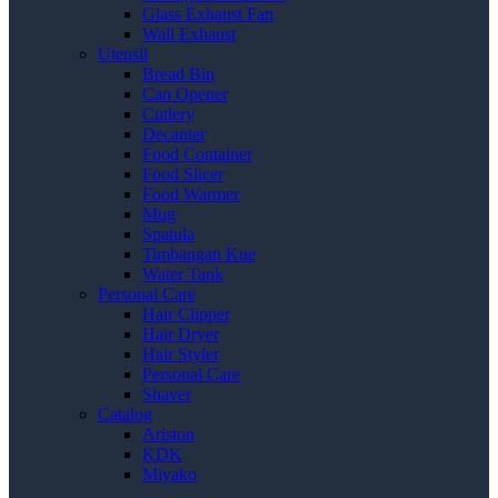
Glass Exhaust Fan
Wall Exhaust
Utensil
Bread Bin
Can Opener
Cutlery
Decanter
Food Container
Food Slicer
Food Warmer
Mug
Spatula
Timbangan Kue
Water Tank
Personal Care
Hair Clipper
Hair Dryer
Hair Styler
Personal Care
Shaver
Catalog
Ariston
KDK
Miyako