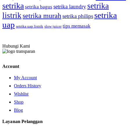
setrika
setrika
setrika laundry
setrika bagus
setrika
listrik
setrika murah
setrika philips
uap
tips memasak
setrika uap listrik
slow juicer
Hubungi Kami
Account
My Account
Orders History
Wishlist
Shop
Blog
Layanan Pelanggan