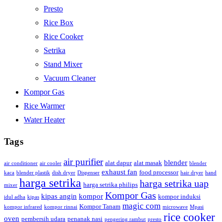
Presto
Rice Box
Rice Cooker
Setrika
Stand Mixer
Vacuum Cleaner
Kompor Gas
Rice Warmer
Water Heater
Tags
air purifier
blender
alat dapur
alat masak
air conditioner
air cooler
blender
exhaust fan
food processor
kaca
blender plastik
dish dryer
Dispenser
hair dryer
hand
harga setrika
harga setrika uap
harga setrika philips
mixer
Kompor Gas
kipas angin
kompor
kompor induksi
idul adha
kipas
magic com
Kompor Tanam
kompor infrared
kompor rinnai
microwave
Mpasi
rice cooker
oven
pembersih udara
penanak nasi
pengering rambut
presto