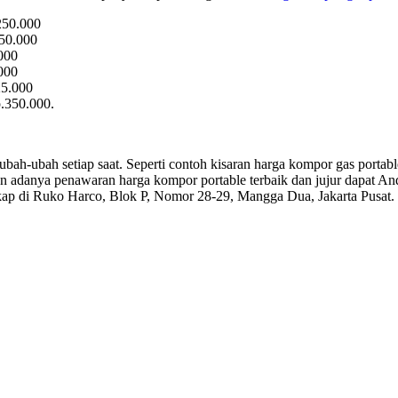
250.000
50.000
000
000
25.000
.350.000.
bah-ubah setiap saat. Seperti contoh kisaran harga kompor gas portabl
 adanya penawaran harga kompor portable terbaik dan jujur dapat An
p di Ruko Harco, Blok P, Nomor 28-29, Mangga Dua, Jakarta Pusat.