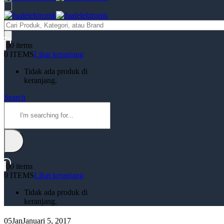
Products
search
0
0 items
0 ITEMS
Lihat keranjang
Tidak ada produk di
keranjang.
Search
0
0 items
0 ITEMS
Lihat keranjang
Tidak ada produk di
keranjang.
05
Jan
Januari 5, 2017