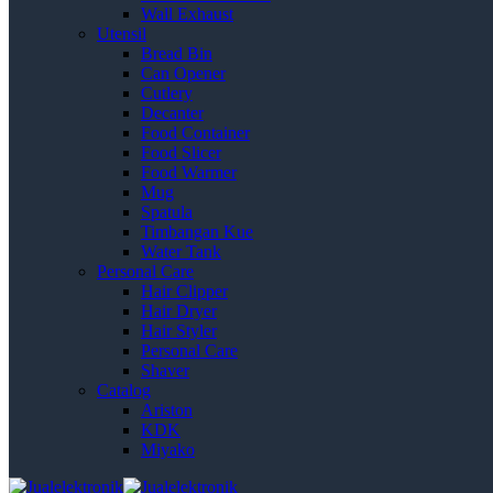
Wall Exhaust
Utensil
Bread Bin
Can Opener
Cutlery
Decanter
Food Container
Food Slicer
Food Warmer
Mug
Spatula
Timbangan Kue
Water Tank
Personal Care
Hair Clipper
Hair Dryer
Hair Styler
Personal Care
Shaver
Catalog
Ariston
KDK
Miyako