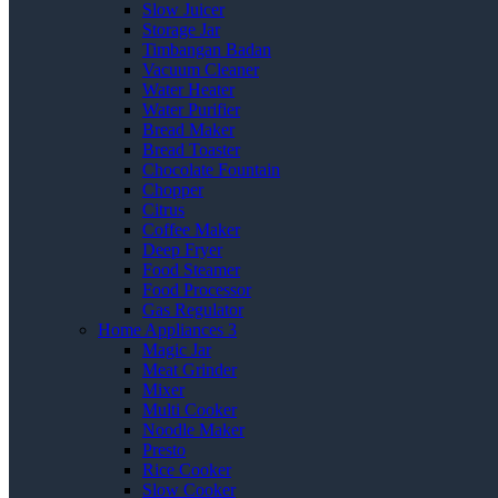
Slow Juicer
Storage Jar
Timbangan Badan
Vacuum Cleaner
Water Heater
Water Purifier
Bread Maker
Bread Toaster
Chocolate Fountain
Chopper
Citrus
Coffee Maker
Deep Fryer
Food Steamer
Food Processor
Gas Regulator
Home Appliances 3
Magic Jar
Meat Grinder
Mixer
Multi Cooker
Noodle Maker
Presto
Rice Cooker
Slow Cooker