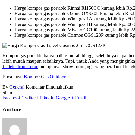
Harga kompor gas portable Rinnai RI150CC kurang lebih Rp.
Harga kompor gas portable Oxone OX930L kurang lebih Rp.3
Harga kompor gas portable Winn gas 1A kurang lebih Rp.250.
Harga kompor gas portable Winn gas 1B kurnag lebih Rp.300.
Harga kompor gas portable Miyako CC100 kurang lebih Rp.2
Harga kompor gas portable Cosmos CGS123P kurang lebih Rp
Kompor gas portable harga paling murah hingga selebihnya dapat beru
lebih murah maupun sebaliknya. Tapi, untuk Anda yang menginginkan
Jualelektronik.com
mempunyai show room juga yang beralamat lengka
Baca juga:
Kompor Gas Outdoor
pada
By
General
Komentar Dinonaktifkan
Kompor
Share:
Gas
Facebook
Twitter
LinkedIn
Google +
Email
Portable
Harga
Author