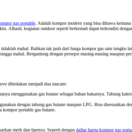
ompor gas portable
. Adalah kompor modern yang bisa dibawa kemana sa
s. Alhasil, kegiatan outdoor seperti berkemah dapat terkondisi dengan
tidaklah mahal. Bahkan tak jauh dari harga kompor gas satu tungku lai
r hingga mahal. Bergantung dengan persepsi masing-masing maupun perb
 stove dibedakan menjadi dua macam:
hanya menggunakan gas butane sebagai bahan bakarnya. Tabung kaleng
digunakan dengan tabung gas butane maupun LPG. Bisa disesuaikan d
a kompor portable gas butane.
asarkan merk dan tipenya. Seperti dengan
daftar harga kompor gas porta