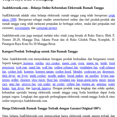
Jualelektronik.com – Belanja Online Kebutuhan Elektronik Rumah Tangga
JualElektronik adalah
situs belanja elektronik rumah tangga
yang telah beroperasi
sejak
tahun 1999
. Beroperasi sebagai retailer
omnichannel
online dan ritel produk-produk alat
rumah tangga yang telah melayani penjualan ke berbagai sektor, mulai dari penjualan end
customer,
government
, dan
corporate project
.
Jualelektronik.com juga menjual melalui toko retail yang berada di Ruko Harco, Blok P,
Nomor 28-29, Mangga Dua, Jakarta Pusat dan di Ruko Glodok Plaza, Komplek, Jl.
Pinangsia Raya Kota No.50 Mangga Besar.
Kategori Produk Terlengkap untuk Alat Rumah Tangga
Situs Jualelektronik.com menyediakan beragam produk berkualitas dan bergaransi resmi.
Seperti kategori
kompor
,
setrika
,
rice cooker
,
magic com
,
oven
,
magic jar
,
kettle
,
food
processor
,
wok pan
,
stand fan
,
wall fan
,
ceiling exhaust fan
,
ventilating fan
,
wall exhaust
fan
,
cooker hob
,
kompor
,
kompor tanam
,
cooker hood
,
blender
,
cookware set
,
dispenser
,
dish dryer
,
air fryer
,
multi cooker
,
noodle maker
,
bread maker
,
air purifier
,
frying pan
,
presto
,
griller
,
chopper
,
slow juicer
,
floor fan
,
regulator gas
,
kipas angin meja
,
mixer
,
mesin
cuci
,
auto fan
,
sirocco fan
,
cup sealer
,
air cooler
,
ceiling fan
,
pompa air
,
antenna
,
water
heater
,
hair dryer
, dan
banyak lainnya
. Dengan produk yang lengkap dan selalu
update
,
kebutuhan spesialis barang elektronik rumah tangga yang Anda butuhkan dapat Anda
jumpai segera. Lengkapi dan
upgrade
perlengkapan elektronik rumah tangga Anda di situs
online
terpercaya Jualelektronik.com.
Harga Elektronik Rumah Tangga Terbaik dengan Garansi Original 100%
Situs belanja
JualElektronik.com menawarkan harga elektronik rumah tangga terbaik dan