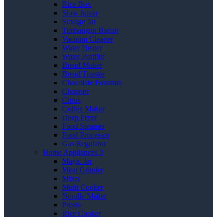
Rice Box
Slow Juicer
Storage Jar
Timbangan Badan
Vacuum Cleaner
Water Heater
Water Purifier
Bread Maker
Bread Toaster
Chocolate Fountain
Chopper
Citrus
Coffee Maker
Deep Fryer
Food Steamer
Food Processor
Gas Regulator
Home Appliances 3
Magic Jar
Meat Grinder
Mixer
Multi Cooker
Noodle Maker
Presto
Rice Cooker