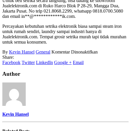
Untuk beli setrika secara langsung, bisa datang ke showroom
Jualelektronik.com di Ruko Harco Blok P 28-29, Mangga Dua,
Jakarta Pusat. No telp 021.8068.2299, whatsapp 0818.0700.5080
dan email
in
**
@
************
ik.com
.
Percayakan kebutuhan setrika elektronik biasa sampai steam iron
untuk rumah sendiri, laundry sampai industri hanya di
Jualelektronik.com. Tempat grosir setrika murah tapi tidak murahan
untuk semua konsumen.
pada
By
Kevin Hansel
General
Komentar Dinonaktifkan
Distributor
Share:
Setrika
Facebook
Twitter
LinkedIn
Google +
Email
Author
Kevin Hansel