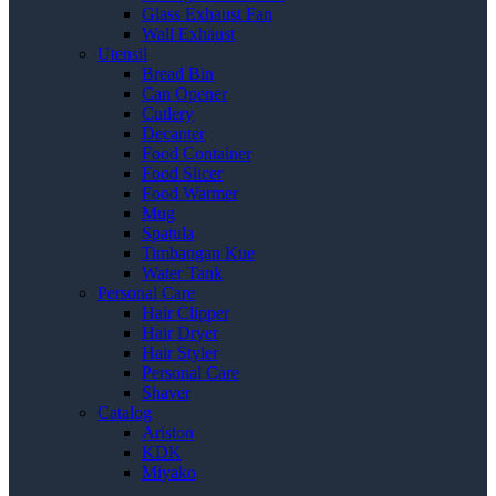
Glass Exhaust Fan
Wall Exhaust
Utensil
Bread Bin
Can Opener
Cutlery
Decanter
Food Container
Food Slicer
Food Warmer
Mug
Spatula
Timbangan Kue
Water Tank
Personal Care
Hair Clipper
Hair Dryer
Hair Styler
Personal Care
Shaver
Catalog
Ariston
KDK
Miyako