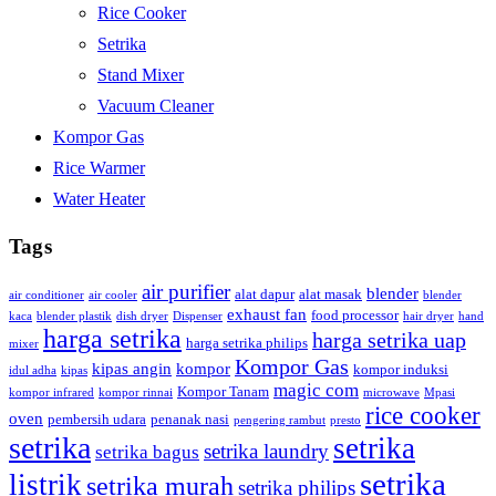
Rice Cooker
Setrika
Stand Mixer
Vacuum Cleaner
Kompor Gas
Rice Warmer
Water Heater
Tags
air purifier
blender
alat dapur
alat masak
air conditioner
air cooler
blender
exhaust fan
food processor
kaca
blender plastik
dish dryer
Dispenser
hair dryer
hand
harga setrika
harga setrika uap
harga setrika philips
mixer
Kompor Gas
kipas angin
kompor
kompor induksi
idul adha
kipas
magic com
Kompor Tanam
kompor infrared
kompor rinnai
microwave
Mpasi
rice cooker
oven
pembersih udara
penanak nasi
pengering rambut
presto
setrika
setrika
setrika laundry
setrika bagus
setrika
listrik
setrika murah
setrika philips