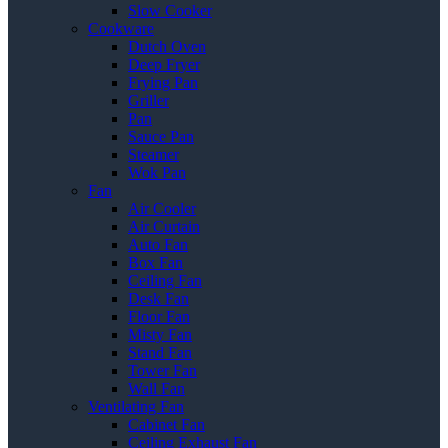
Slow Cooker
Cookware
Dutch Oven
Deep Fryer
Frying Pan
Griller
Pan
Sauce Pan
Steamer
Wok Pan
Fan
Air Cooler
Air Curtain
Auto Fan
Box Fan
Ceiling Fan
Desk Fan
Floor Fan
Misty Fan
Stand Fan
Tower Fan
Wall Fan
Ventilating Fan
Cabinet Fan
Ceiling Exhaust Fan