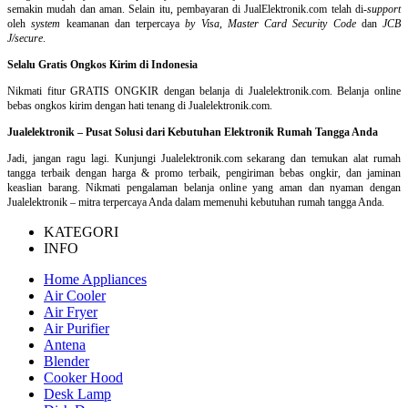
semakin mudah dan aman. Selain itu, pembayaran di JualElektronik.com telah di-
support
oleh
system
keamanan dan
terpercaya
by Visa
,
Master Card Security Code
dan
JCB
J/secure
.
Selalu Gratis Ongkos Kirim di Indonesia
Nikmati fitur GRATIS ONGKIR dengan belanja di Jualelektronik.com. Belanja online
bebas ongkos kirim dengan hati tenang di Jualelektronik.com.
Jualelektronik – Pusat Solusi dari Kebutuhan Elektronik Rumah Tangga Anda
Jadi, jangan ragu lagi. Kunjungi Jualelektronik.com sekarang dan temukan alat rumah
tangga terbaik dengan harga & promo terbaik, pengiriman bebas ongkir, dan jaminan
keaslian barang. Nikmati pengalaman belanja online yang aman dan nyaman dengan
Jualelektronik – mitra terpercaya Anda dalam memenuhi kebutuhan rumah tangga Anda.
KATEGORI
INFO
Home Appliances
Air Cooler
Air Fryer
Air Purifier
Antena
Blender
Cooker Hood
Desk Lamp