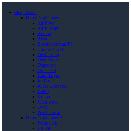
Mega Menu
Home Appliances
Air Fryer
Air Purifier
Antena
Blender
Booster Antena TV
Cooker Hood
Desk Lamp
Dish Dryer
Dispenser
Door Bell
Hand Dryer
Jar Pot
Juicer Extractor
Kettle
Kompor
Microwave
Oven
Pest Control
Home Appliances 2
Pompa Air
Kulkas