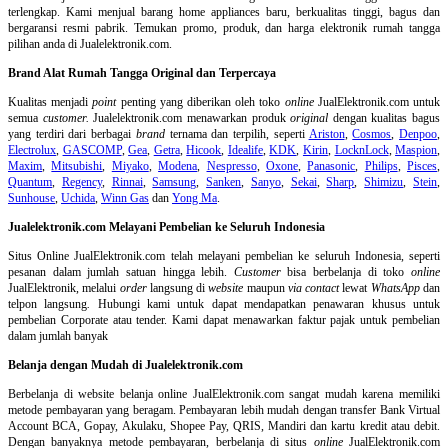
terlengkap. Kami menjual barang home appliances baru, berkualitas tinggi, bagus dan
bergaransi resmi pabrik. Temukan promo, produk, dan harga elektronik rumah tangga
pilihan anda di Jualelektronik.com.
Brand Alat Rumah Tangga Original dan Terpercaya
Kualitas menjadi
point
penting yang diberikan oleh toko
online
JualElektronik.com untuk
semua
customer.
Jualelektronik.com menawarkan produk
original
dengan kualitas bagus
yang terdiri dari berbagai
brand
ternama dan terpilih, seperti
Ariston
,
Cosmos
,
Denpoo
,
Electrolux
,
GASCOMP
,
Gea
,
Getra
,
Hicook
,
Idealife
,
KDK
,
Kirin
,
LocknLock
,
Maspion
,
Maxim
,
Mitsubishi
,
Miyako
,
Modena
,
Nespresso
,
Oxone
,
Panasonic
,
Philips
,
Pisces
,
Quantum
,
Regency
,
Rinnai
,
Samsung
,
Sanken
,
Sanyo
,
Sekai
,
Sharp
,
Shimizu
,
Stein
,
Sunhouse
,
Uchida
,
Winn Gas
dan
Yong Ma
.
Jualelektronik.com Melayani Pembelian ke Seluruh Indonesia
Situs Online
JualElektronik.com telah melayani pembelian ke seluruh Indonesia, seperti
pesanan dalam jumlah satuan hingga lebih.
Customer
bisa berbelanja di toko
online
JualElektronik, melalui
order
langsung di
website
maupun
via contact
lewat
WhatsApp
dan
telpon langsung
.
Hubungi kami untuk dapat mendapatkan penawaran khusus untuk
pembelian Corporate atau tender. Kami dapat menawarkan faktur pajak untuk pembelian
dalam jumlah banyak
Belanja dengan Mudah di Jualelektronik.com
Berbelanja di
website belanja online
JualElektronik.com sangat mudah karena memiliki
metode pembayaran yang beragam. Pembayaran lebih mudah dengan transfer Bank Virtual
Account BCA, Gopay, Akulaku, Shopee Pay, QRIS, Mandiri dan kartu kredit atau debit.
Dengan banyaknya metode pembayaran, berbelanja di situs
online
JualElektronik.com