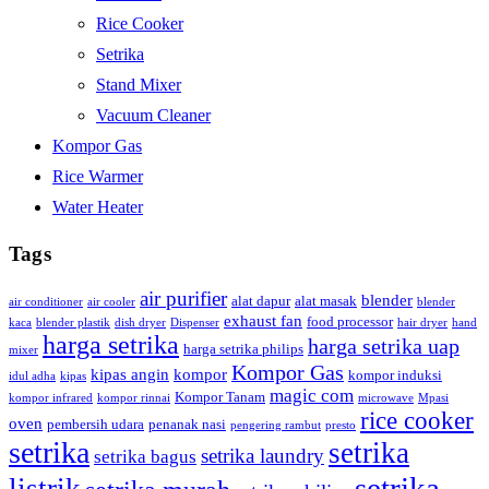
Rice Cooker
Setrika
Stand Mixer
Vacuum Cleaner
Kompor Gas
Rice Warmer
Water Heater
Tags
air purifier
blender
alat dapur
alat masak
air conditioner
air cooler
blender
exhaust fan
food processor
kaca
blender plastik
dish dryer
Dispenser
hair dryer
hand
harga setrika
harga setrika uap
harga setrika philips
mixer
Kompor Gas
kipas angin
kompor
kompor induksi
idul adha
kipas
magic com
Kompor Tanam
kompor infrared
kompor rinnai
microwave
Mpasi
rice cooker
oven
pembersih udara
penanak nasi
pengering rambut
presto
setrika
setrika
setrika laundry
setrika bagus
setrika