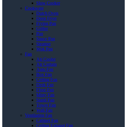
Slow Cooker
Cookware
Dutch Oven
Deep Fryer
Frying Pan
Griller
Pan
Sauce Pan
Steamer
Wok Pan
Fan
Air Cooler
Air Curtain
Auto Fan
Box Fan
Ceiling Fan
Desk Fan
Floor Fan
Misty Fan
Stand Fan
Tower Fan
Wall Fan
Ventilating Fan
Cabinet Fan
Ceiling Exhaust Fan