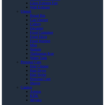
Glass Exhaust Fan
Wall Exhaust
Utensil
Bread Bin
Can Opener
Cutlery
Decanter
Food Container
Food Slicer
Food Warmer
Mug
Spatula
Timbangan Kue
Water Tank
Personal Care
Hair Clipper
Hair Dryer
Hair Styler
Personal Care
Shaver
Catalog
Ariston
KDK
Miyako