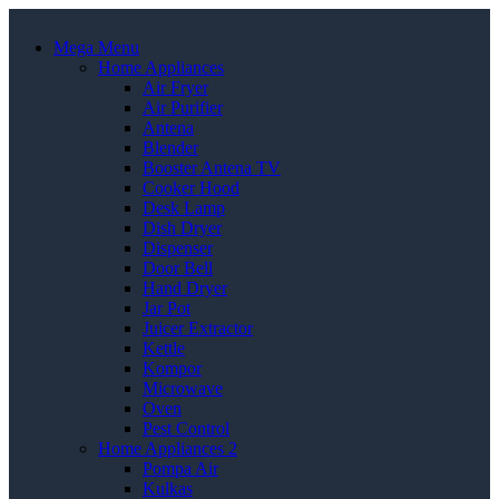
Mega Menu
Home Appliances
Air Fryer
Air Purifier
Antena
Blender
Booster Antena TV
Cooker Hood
Desk Lamp
Dish Dryer
Dispenser
Door Bell
Hand Dryer
Jar Pot
Juicer Extractor
Kettle
Kompor
Microwave
Oven
Pest Control
Home Appliances 2
Pompa Air
Kulkas