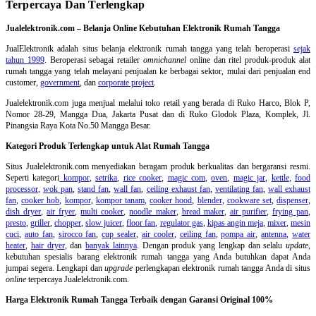
Terpercaya Dan Terlengkap
Jualelektronik.com – Belanja Online Kebutuhan Elektronik Rumah Tangga
JualElektronik adalah
situs belanja elektronik rumah tangga
yang telah beroperasi
sejak
tahun 1999
. Beroperasi sebagai retailer
omnichannel
online dan ritel produk-produk alat
rumah tangga yang telah melayani penjualan ke berbagai sektor, mulai dari penjualan end
customer,
government
, dan
corporate project
.
Jualelektronik.com juga menjual melalui toko retail yang berada di Ruko Harco, Blok P,
Nomor 28-29, Mangga Dua, Jakarta Pusat dan di Ruko Glodok Plaza, Komplek, Jl.
Pinangsia Raya Kota No.50 Mangga Besar.
Kategori Produk Terlengkap untuk Alat Rumah Tangga
Situs Jualelektronik.com menyediakan beragam produk berkualitas dan bergaransi resmi.
Seperti kategori
kompor
,
setrika
,
rice cooker
,
magic com
,
oven
,
magic jar
,
kettle
,
food
processor
,
wok pan
,
stand fan
,
wall fan
,
ceiling exhaust fan
,
ventilating fan
,
wall exhaust
fan
,
cooker hob
,
kompor
,
kompor tanam
,
cooker hood
,
blender
,
cookware set
,
dispenser
,
dish dryer
,
air fryer
,
multi cooker
,
noodle maker
,
bread maker
,
air purifier
,
frying pan
,
presto
,
griller
,
chopper
,
slow juicer
,
floor fan
,
regulator gas
,
kipas angin meja
,
mixer
,
mesin
cuci
,
auto fan
,
sirocco fan
,
cup sealer
,
air cooler
,
ceiling fan
,
pompa air
,
antenna
,
water
heater
,
hair dryer
, dan
banyak lainnya
. Dengan produk yang lengkap dan selalu
update
,
kebutuhan spesialis barang elektronik rumah tangga yang Anda butuhkan dapat Anda
jumpai segera. Lengkapi dan
upgrade
perlengkapan elektronik rumah tangga Anda di situs
online
terpercaya Jualelektronik.com.
Harga Elektronik Rumah Tangga Terbaik dengan Garansi Original 100%