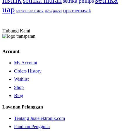
listrik
setrika murah
setrika philips
uap
tips memasak
setrika uap listrik
slow juicer
Hubungi Kami
Account
My Account
Orders History
Wishlist
Shop
Blog
Layanan Pelanggan
Tentang Jualelektronik.com
Panduan Pengguna