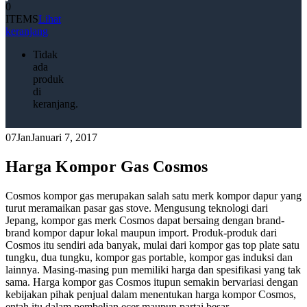
0
ITEMS
Lihat
keranjang
Tidak
ada
produk
di
keranjang.
07
Jan
Januari 7, 2017
Harga Kompor Gas Cosmos
Cosmos kompor gas merupakan salah satu merk kompor dapur yang
turut meramaikan pasar gas stove. Mengusung teknologi dari
Jepang, kompor gas merk Cosmos dapat bersaing dengan brand-
brand kompor dapur lokal maupun import. Produk-produk dari
Cosmos itu sendiri ada banyak, mulai dari kompor gas top plate satu
tungku, dua tungku, kompor gas portable, kompor gas induksi dan
lainnya. Masing-masing pun memiliki harga dan spesifikasi yang tak
sama. Harga kompor gas Cosmos itupun semakin bervariasi dengan
kebijakan pihak penjual dalam menentukan harga kompor Cosmos,
entah itu dalam pembelian ecer maupun partai besar.