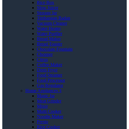
Rice Box
Slow Juicer
Storage Jar
Timbangan Badan
Vacuum Cleaner
Water Heater
Water Purifier
Bread Maker
Bread Toaster
Chocolate Fountain
Chopper
Citrus
Coffee Maker
Deep Fryer
Food Steamer
Food Processor
Gas Regulator
Home Appliances 3
Magic Jar
Meat Grinder
Mixer
Multi Cooker
Noodle Maker
Presto
Rice Cooker