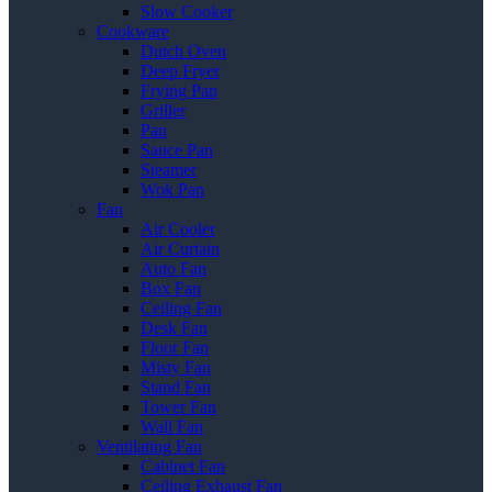
Slow Cooker
Cookware
Dutch Oven
Deep Fryer
Frying Pan
Griller
Pan
Sauce Pan
Steamer
Wok Pan
Fan
Air Cooler
Air Curtain
Auto Fan
Box Fan
Ceiling Fan
Desk Fan
Floor Fan
Misty Fan
Stand Fan
Tower Fan
Wall Fan
Ventilating Fan
Cabinet Fan
Ceiling Exhaust Fan