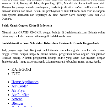
Account BCA, Gopay, Akulaku, Shopee Pay, QRIS, Mandiri dan kartu kredit atau debit.
Dengan banyaknya metode pembayaran, berbelanja di situs
online
JualElektronik.com
semakin mudah dan aman. Selain itu, pembayaran di JualElektronik.com telah di-
support
oleh
system
keamanan dan
terpercaya
by Visa
,
Master Card Security Code
dan
JCB
J/secure
.
Selalu Gratis Ongkos Kirim di Indonesia
Nikmati fitur GRATIS ONGKIR dengan belanja di Jualelektronik.com. Belanja online
bebas ongkos kirim dengan hati tenang di Jualelektronik.com.
Jualelektronik – Pusat Solusi dari Kebutuhan Elektronik Rumah Tangga Anda
Jadi, jangan ragu lagi. Kunjungi Jualelektronik.com sekarang dan temukan alat rumah
tangga terbaik dengan harga & promo terbaik, pengiriman bebas ongkir, dan jaminan
keaslian barang. Nikmati pengalaman belanja online yang aman dan nyaman dengan
Jualelektronik – mitra terpercaya Anda dalam memenuhi kebutuhan rumah tangga Anda.
KATEGORI
INFO
Home Appliances
Air Cooler
Air Fryer
Air Purifier
Antena
Blender