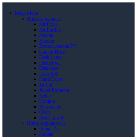
Mega Menu
Home Appliances
Air Fryer
Air Purifier
Antena
Blender
Booster Antena TV
Cooker Hood
Desk Lamp
Dish Dryer
Dispenser
Door Bell
Hand Dryer
Jar Pot
Juicer Extractor
Kettle
Kompor
Microwave
Oven
Pest Control
Home Appliances 2
Pompa Air
Kulkas