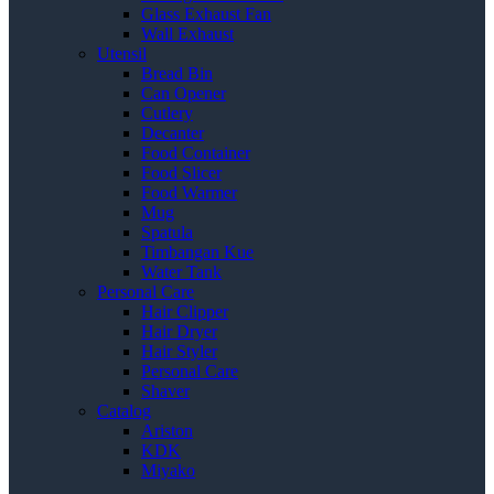
Glass Exhaust Fan
Wall Exhaust
Utensil
Bread Bin
Can Opener
Cutlery
Decanter
Food Container
Food Slicer
Food Warmer
Mug
Spatula
Timbangan Kue
Water Tank
Personal Care
Hair Clipper
Hair Dryer
Hair Styler
Personal Care
Shaver
Catalog
Ariston
KDK
Miyako