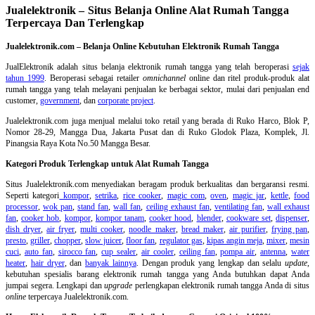
Jualelektronik – Situs Belanja Online Alat Rumah Tangga
Terpercaya Dan Terlengkap
Jualelektronik.com – Belanja Online Kebutuhan Elektronik Rumah Tangga
JualElektronik adalah
situs belanja elektronik rumah tangga
yang telah beroperasi
sejak
tahun 1999
. Beroperasi sebagai retailer
omnichannel
online dan ritel produk-produk alat
rumah tangga yang telah melayani penjualan ke berbagai sektor, mulai dari penjualan end
customer,
government
, dan
corporate project
.
Jualelektronik.com juga menjual melalui toko retail yang berada di Ruko Harco, Blok P,
Nomor 28-29, Mangga Dua, Jakarta Pusat dan di Ruko Glodok Plaza, Komplek, Jl.
Pinangsia Raya Kota No.50 Mangga Besar.
Kategori Produk Terlengkap untuk Alat Rumah Tangga
Situs Jualelektronik.com menyediakan beragam produk berkualitas dan bergaransi resmi.
Seperti kategori
kompor
,
setrika
,
rice cooker
,
magic com
,
oven
,
magic jar
,
kettle
,
food
processor
,
wok pan
,
stand fan
,
wall fan
,
ceiling exhaust fan
,
ventilating fan
,
wall exhaust
fan
,
cooker hob
,
kompor
,
kompor tanam
,
cooker hood
,
blender
,
cookware set
,
dispenser
,
dish dryer
,
air fryer
,
multi cooker
,
noodle maker
,
bread maker
,
air purifier
,
frying pan
,
presto
,
griller
,
chopper
,
slow juicer
,
floor fan
,
regulator gas
,
kipas angin meja
,
mixer
,
mesin
cuci
,
auto fan
,
sirocco fan
,
cup sealer
,
air cooler
,
ceiling fan
,
pompa air
,
antenna
,
water
heater
,
hair dryer
, dan
banyak lainnya
. Dengan produk yang lengkap dan selalu
update
,
kebutuhan spesialis barang elektronik rumah tangga yang Anda butuhkan dapat Anda
jumpai segera. Lengkapi dan
upgrade
perlengkapan elektronik rumah tangga Anda di situs
online
terpercaya Jualelektronik.com.