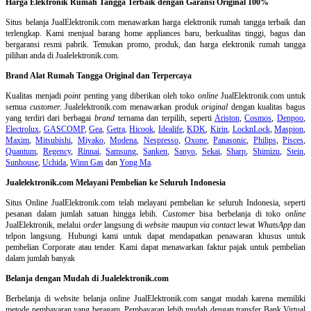
Harga Elektronik Rumah Tangga Terbaik dengan Garansi Original 100%
Situs belanja
JualElektronik.com menawarkan harga elektronik rumah tangga terbaik dan
terlengkap. Kami menjual barang home appliances baru, berkualitas tinggi, bagus dan
bergaransi resmi pabrik. Temukan promo, produk, dan harga elektronik rumah tangga
pilihan anda di Jualelektronik.com.
Brand Alat Rumah Tangga Original dan Terpercaya
Kualitas menjadi
point
penting yang diberikan oleh toko
online
JualElektronik.com untuk
semua
customer.
Jualelektronik.com menawarkan produk
original
dengan kualitas bagus
yang terdiri dari berbagai
brand
ternama dan terpilih, seperti
Ariston
,
Cosmos
,
Denpoo
,
Electrolux
,
GASCOMP
,
Gea
,
Getra
,
Hicook
,
Idealife
,
KDK
,
Kirin
,
LocknLock
,
Maspion
,
Maxim
,
Mitsubishi
,
Miyako
,
Modena
,
Nespresso
,
Oxone
,
Panasonic
,
Philips
,
Pisces
,
Quantum
,
Regency
,
Rinnai
,
Samsung
,
Sanken
,
Sanyo
,
Sekai
,
Sharp
,
Shimizu
,
Stein
,
Sunhouse
,
Uchida
,
Winn Gas
dan
Yong Ma
.
Jualelektronik.com Melayani Pembelian ke Seluruh Indonesia
Situs Online
JualElektronik.com telah melayani pembelian ke seluruh Indonesia, seperti
pesanan dalam jumlah satuan hingga lebih.
Customer
bisa berbelanja di toko
online
JualElektronik, melalui
order
langsung di
website
maupun
via contact
lewat
WhatsApp
dan
telpon langsung
.
Hubungi kami untuk dapat mendapatkan penawaran khusus untuk
pembelian Corporate atau tender. Kami dapat menawarkan faktur pajak untuk pembelian
dalam jumlah banyak
Belanja dengan Mudah di Jualelektronik.com
Berbelanja di
website belanja online
JualElektronik.com sangat mudah karena memiliki
metode pembayaran yang beragam. Pembayaran lebih mudah dengan transfer Bank Virtual