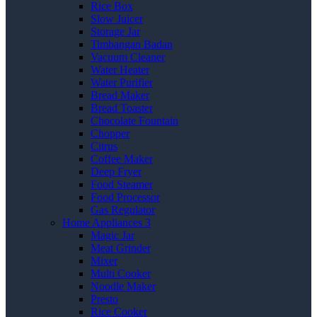
Rice Box
Slow Juicer
Storage Jar
Timbangan Badan
Vacuum Cleaner
Water Heater
Water Purifier
Bread Maker
Bread Toaster
Chocolate Fountain
Chopper
Citrus
Coffee Maker
Deep Fryer
Food Steamer
Food Processor
Gas Regulator
Home Appliances 3
Magic Jar
Meat Grinder
Mixer
Multi Cooker
Noodle Maker
Presto
Rice Cooker