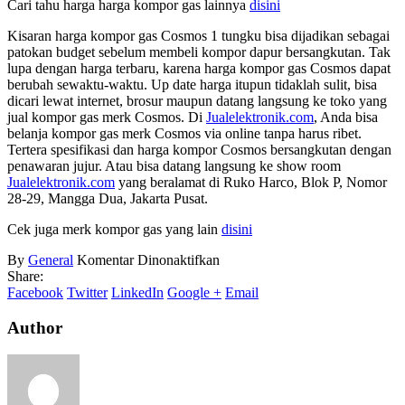
Cari tahu harga harga kompor gas lainnya
disini
Kisaran harga kompor gas Cosmos 1 tungku bisa dijadikan sebagai
patokan budget sebelum membeli kompor dapur bersangkutan. Tak
lupa dengan harga terbaru, karena harga kompor gas Cosmos dapat
berubah sewaktu-waktu. Up date harga itupun tidaklah sulit, bisa
dicari lewat internet, brosur maupun datang langsung ke toko yang
jual kompor gas merk Cosmos. Di
Jualelektronik.com
, Anda bisa
belanja kompor gas merk Cosmos via online tanpa harus ribet.
Tertera spesifikasi dan harga kompor Cosmos bersangkutan dengan
penawaran jujur. Atau bisa datang langsung ke show room
Jualelektronik.com
yang beralamat di Ruko Harco, Blok P, Nomor
28-29, Mangga Dua, Jakarta Pusat.
Cek juga merk kompor gas yang lain
disini
pada
By
General
Komentar Dinonaktifkan
Harga
Share:
Kompor
Facebook
Twitter
LinkedIn
Google +
Email
Gas
Cosmos
Author
1
Tungku