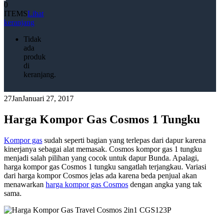
0
ITEMS
Lihat
keranjang
Tidak
ada
produk
di
keranjang.
27
Jan
Januari 27, 2017
Harga Kompor Gas Cosmos 1 Tungku
Kompor gas
sudah seperti bagian yang terlepas dari dapur karena
kinerjanya sebagai alat memasak. Cosmos kompor gas 1 tungku
menjadi salah pilihan yang cocok untuk dapur Bunda. Apalagi,
harga kompor gas Cosmos 1 tungku sangatlah terjangkau. Variasi
dari harga kompor Cosmos jelas ada karena beda penjual akan
menawarkan
harga kompor gas Cosmos
dengan angka yang tak
sama.