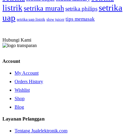
setrika
listrik
setrika murah
setrika philips
uap
tips memasak
setrika uap listrik
slow juicer
Hubungi Kami
Account
My Account
Orders History
Wishlist
Shop
Blog
Layanan Pelanggan
Tentang Jualelektronik.com