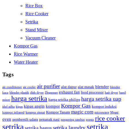
Rice Box
Rice Cooker
Setrika
Stand Mixer
Vacuum Cleaner
Kompor Gas
Rice Warmer
Water Heater
Tags
air purifier
blender
alat dapur
alat masak
air conditioner
air cooler
blender
exhaust fan
food processor
kaca
blender plastik
dish dryer
Dispenser
hair dryer
hand
harga setrika
harga setrika uap
harga setrika philips
mixer
Kompor Gas
kipas angin
kompor
kompor induksi
idul adha
kipas
magic com
Kompor Tanam
kompor infrared
kompor rinnai
microwave
Mpasi
rice cooker
oven
pembersih udara
penanak nasi
pengering rambut
presto
setrika
setrika
setrika laundry
setrika bagus