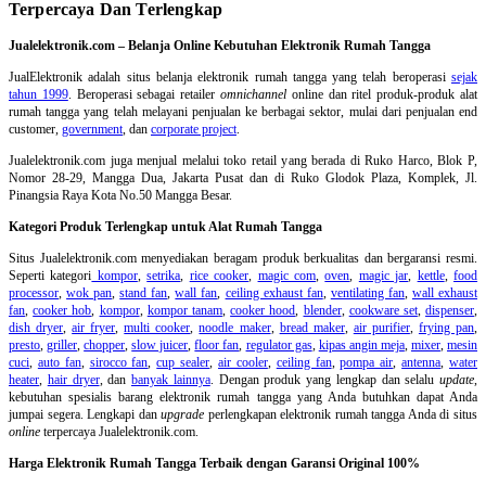
Terpercaya Dan Terlengkap
Jualelektronik.com – Belanja Online Kebutuhan Elektronik Rumah Tangga
JualElektronik adalah
situs belanja elektronik rumah tangga
yang telah beroperasi
sejak
tahun 1999
. Beroperasi sebagai retailer
omnichannel
online dan ritel produk-produk alat
rumah tangga yang telah melayani penjualan ke berbagai sektor, mulai dari penjualan end
customer,
government
, dan
corporate project
.
Jualelektronik.com juga menjual melalui toko retail yang berada di Ruko Harco, Blok P,
Nomor 28-29, Mangga Dua, Jakarta Pusat dan di Ruko Glodok Plaza, Komplek, Jl.
Pinangsia Raya Kota No.50 Mangga Besar.
Kategori Produk Terlengkap untuk Alat Rumah Tangga
Situs Jualelektronik.com menyediakan beragam produk berkualitas dan bergaransi resmi.
Seperti kategori
kompor
,
setrika
,
rice cooker
,
magic com
,
oven
,
magic jar
,
kettle
,
food
processor
,
wok pan
,
stand fan
,
wall fan
,
ceiling exhaust fan
,
ventilating fan
,
wall exhaust
fan
,
cooker hob
,
kompor
,
kompor tanam
,
cooker hood
,
blender
,
cookware set
,
dispenser
,
dish dryer
,
air fryer
,
multi cooker
,
noodle maker
,
bread maker
,
air purifier
,
frying pan
,
presto
,
griller
,
chopper
,
slow juicer
,
floor fan
,
regulator gas
,
kipas angin meja
,
mixer
,
mesin
cuci
,
auto fan
,
sirocco fan
,
cup sealer
,
air cooler
,
ceiling fan
,
pompa air
,
antenna
,
water
heater
,
hair dryer
, dan
banyak lainnya
. Dengan produk yang lengkap dan selalu
update
,
kebutuhan spesialis barang elektronik rumah tangga yang Anda butuhkan dapat Anda
jumpai segera. Lengkapi dan
upgrade
perlengkapan elektronik rumah tangga Anda di situs
online
terpercaya Jualelektronik.com.
Harga Elektronik Rumah Tangga Terbaik dengan Garansi Original 100%