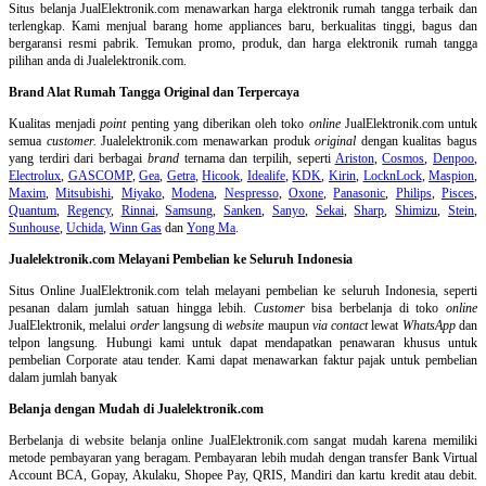
Situs belanja
JualElektronik.com menawarkan harga elektronik rumah tangga terbaik dan
terlengkap. Kami menjual barang home appliances baru, berkualitas tinggi, bagus dan
bergaransi resmi pabrik. Temukan promo, produk, dan harga elektronik rumah tangga
pilihan anda di Jualelektronik.com.
Brand Alat Rumah Tangga Original dan Terpercaya
Kualitas menjadi
point
penting yang diberikan oleh toko
online
JualElektronik.com untuk
semua
customer.
Jualelektronik.com menawarkan produk
original
dengan kualitas bagus
yang terdiri dari berbagai
brand
ternama dan terpilih, seperti
Ariston
,
Cosmos
,
Denpoo
,
Electrolux
,
GASCOMP
,
Gea
,
Getra
,
Hicook
,
Idealife
,
KDK
,
Kirin
,
LocknLock
,
Maspion
,
Maxim
,
Mitsubishi
,
Miyako
,
Modena
,
Nespresso
,
Oxone
,
Panasonic
,
Philips
,
Pisces
,
Quantum
,
Regency
,
Rinnai
,
Samsung
,
Sanken
,
Sanyo
,
Sekai
,
Sharp
,
Shimizu
,
Stein
,
Sunhouse
,
Uchida
,
Winn Gas
dan
Yong Ma
.
Jualelektronik.com Melayani Pembelian ke Seluruh Indonesia
Situs Online
JualElektronik.com telah melayani pembelian ke seluruh Indonesia, seperti
pesanan dalam jumlah satuan hingga lebih.
Customer
bisa berbelanja di toko
online
JualElektronik, melalui
order
langsung di
website
maupun
via contact
lewat
WhatsApp
dan
telpon langsung
.
Hubungi kami untuk dapat mendapatkan penawaran khusus untuk
pembelian Corporate atau tender. Kami dapat menawarkan faktur pajak untuk pembelian
dalam jumlah banyak
Belanja dengan Mudah di Jualelektronik.com
Berbelanja di
website belanja online
JualElektronik.com sangat mudah karena memiliki
metode pembayaran yang beragam. Pembayaran lebih mudah dengan transfer Bank Virtual
Account BCA, Gopay, Akulaku, Shopee Pay, QRIS, Mandiri dan kartu kredit atau debit.