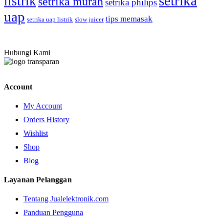
setrika
listrik
setrika murah
setrika philips
uap
tips memasak
setrika uap listrik
slow juicer
Hubungi Kami
Account
My Account
Orders History
Wishlist
Shop
Blog
Layanan Pelanggan
Tentang Jualelektronik.com
Panduan Pengguna