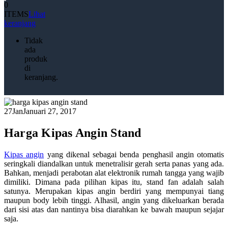
0
ITEMS
Lihat
keranjang
Tidak
ada
produk
di
keranjang.
27
Jan
Januari 27, 2017
Harga Kipas Angin Stand
Kipas angin
yang dikenal sebagai benda penghasil angin otomatis
seringkali diandalkan untuk menetralisir gerah serta panas yang ada.
Bahkan, menjadi perabotan alat elektronik rumah tangga yang wajib
dimiliki. Dimana pada pilihan kipas itu, stand fan adalah salah
satunya. Merupakan kipas angin berdiri yang mempunyai tiang
maupun body lebih tinggi. Alhasil, angin yang dikeluarkan berada
dari sisi atas dan nantinya bisa diarahkan ke bawah maupun sejajar
saja.