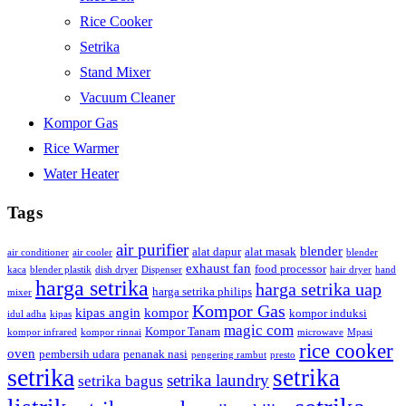
Rice Cooker
Setrika
Stand Mixer
Vacuum Cleaner
Kompor Gas
Rice Warmer
Water Heater
Tags
air purifier
blender
alat dapur
alat masak
air conditioner
air cooler
blender
exhaust fan
food processor
kaca
blender plastik
dish dryer
Dispenser
hair dryer
hand
harga setrika
harga setrika uap
harga setrika philips
mixer
Kompor Gas
kipas angin
kompor
kompor induksi
idul adha
kipas
magic com
Kompor Tanam
kompor infrared
kompor rinnai
microwave
Mpasi
rice cooker
oven
pembersih udara
penanak nasi
pengering rambut
presto
setrika
setrika
setrika laundry
setrika bagus