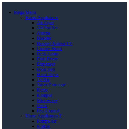
Mega Menu
Home Appliances
Air Fryer
Air Purifier
Antena
Blender
Booster Antena TV
Cooker Hood
Desk Lamp
Dish Dryer
Dispenser
Door Bell
Hand Dryer
Jar Pot
Juicer Extractor
Kettle
Kompor
Microwave
Oven
Pest Control
Home Appliances 2
Pompa Air
Kulkas