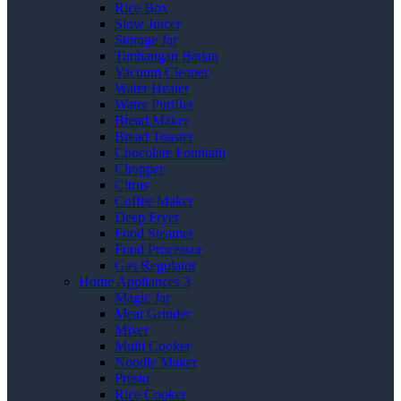
Rice Box
Slow Juicer
Storage Jar
Timbangan Badan
Vacuum Cleaner
Water Heater
Water Purifier
Bread Maker
Bread Toaster
Chocolate Fountain
Chopper
Citrus
Coffee Maker
Deep Fryer
Food Steamer
Food Processor
Gas Regulator
Home Appliances 3
Magic Jar
Meat Grinder
Mixer
Multi Cooker
Noodle Maker
Presto
Rice Cooker