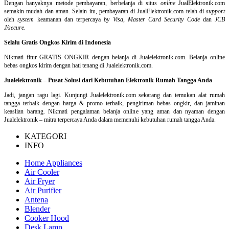
Dengan banyaknya metode pembayaran, berbelanja di situs
online
JualElektronik.com
semakin mudah dan aman. Selain itu, pembayaran di JualElektronik.com telah di-
support
oleh
system
keamanan dan
terpercaya
by Visa
,
Master Card Security Code
dan
JCB
J/secure
.
Selalu Gratis Ongkos Kirim di Indonesia
Nikmati fitur GRATIS ONGKIR dengan belanja di Jualelektronik.com. Belanja online
bebas ongkos kirim dengan hati tenang di Jualelektronik.com.
Jualelektronik – Pusat Solusi dari Kebutuhan Elektronik Rumah Tangga Anda
Jadi, jangan ragu lagi. Kunjungi Jualelektronik.com sekarang dan temukan alat rumah
tangga terbaik dengan harga & promo terbaik, pengiriman bebas ongkir, dan jaminan
keaslian barang. Nikmati pengalaman belanja online yang aman dan nyaman dengan
Jualelektronik – mitra terpercaya Anda dalam memenuhi kebutuhan rumah tangga Anda.
KATEGORI
INFO
Home Appliances
Air Cooler
Air Fryer
Air Purifier
Antena
Blender
Cooker Hood
Desk Lamp