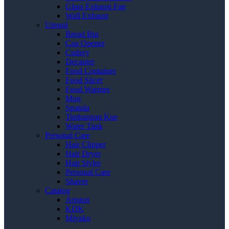
Glass Exhaust Fan
Wall Exhaust
Utensil
Bread Bin
Can Opener
Cutlery
Decanter
Food Container
Food Slicer
Food Warmer
Mug
Spatula
Timbangan Kue
Water Tank
Personal Care
Hair Clipper
Hair Dryer
Hair Styler
Personal Care
Shaver
Catalog
Ariston
KDK
Miyako