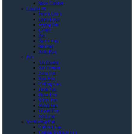
Slow Cooker
Cookware
Dutch Oven
Deep Fryer
Frying Pan
Griller
Pan
Sauce Pan
Steamer
Wok Pan
Fan
Air Cooler
Air Curtain
Auto Fan
Box Fan
Ceiling Fan
Desk Fan
Floor Fan
Misty Fan
Stand Fan
Tower Fan
Wall Fan
Ventilating Fan
Cabinet Fan
Ceiling Exhaust Fan