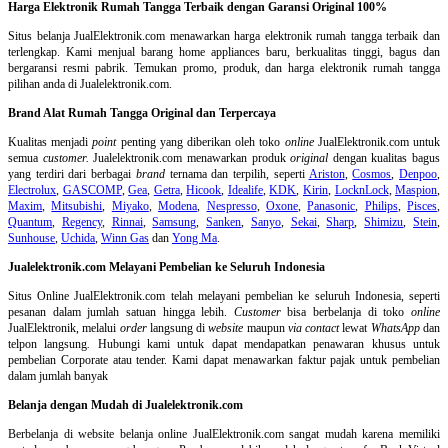
Harga Elektronik Rumah Tangga Terbaik dengan Garansi Original 100%
Situs belanja
JualElektronik.com menawarkan harga elektronik rumah tangga terbaik dan
terlengkap. Kami menjual barang home appliances baru, berkualitas tinggi, bagus dan
bergaransi resmi pabrik. Temukan promo, produk, dan harga elektronik rumah tangga
pilihan anda di Jualelektronik.com.
Brand Alat Rumah Tangga Original dan Terpercaya
Kualitas menjadi
point
penting yang diberikan oleh toko
online
JualElektronik.com untuk
semua
customer.
Jualelektronik.com menawarkan produk
original
dengan kualitas bagus
yang terdiri dari berbagai
brand
ternama dan terpilih, seperti
Ariston
,
Cosmos
,
Denpoo
,
Electrolux
,
GASCOMP
,
Gea
,
Getra
,
Hicook
,
Idealife
,
KDK
,
Kirin
,
LocknLock
,
Maspion
,
Maxim
,
Mitsubishi
,
Miyako
,
Modena
,
Nespresso
,
Oxone
,
Panasonic
,
Philips
,
Pisces
,
Quantum
,
Regency
,
Rinnai
,
Samsung
,
Sanken
,
Sanyo
,
Sekai
,
Sharp
,
Shimizu
,
Stein
,
Sunhouse
,
Uchida
,
Winn Gas
dan
Yong Ma
.
Jualelektronik.com Melayani Pembelian ke Seluruh Indonesia
Situs Online
JualElektronik.com telah melayani pembelian ke seluruh Indonesia, seperti
pesanan dalam jumlah satuan hingga lebih.
Customer
bisa berbelanja di toko
online
JualElektronik, melalui
order
langsung di
website
maupun
via contact
lewat
WhatsApp
dan
telpon langsung
.
Hubungi kami untuk dapat mendapatkan penawaran khusus untuk
pembelian Corporate atau tender. Kami dapat menawarkan faktur pajak untuk pembelian
dalam jumlah banyak
Belanja dengan Mudah di Jualelektronik.com
Berbelanja di
website belanja online
JualElektronik.com sangat mudah karena memiliki