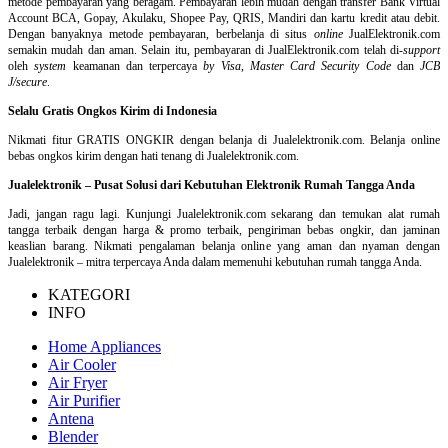
metode pembayaran yang beragam. Pembayaran lebih mudah dengan transfer Bank Virtual
Account BCA, Gopay, Akulaku, Shopee Pay, QRIS, Mandiri dan kartu kredit atau debit.
Dengan banyaknya metode pembayaran, berbelanja di situs
online
JualElektronik.com
semakin mudah dan aman. Selain itu, pembayaran di JualElektronik.com telah di-
support
oleh
system
keamanan dan
terpercaya
by Visa
,
Master Card Security Code
dan
JCB
J/secure
.
Selalu Gratis Ongkos Kirim di Indonesia
Nikmati fitur GRATIS ONGKIR dengan belanja di Jualelektronik.com. Belanja online
bebas ongkos kirim dengan hati tenang di Jualelektronik.com.
Jualelektronik – Pusat Solusi dari Kebutuhan Elektronik Rumah Tangga Anda
Jadi, jangan ragu lagi. Kunjungi Jualelektronik.com sekarang dan temukan alat rumah
tangga terbaik dengan harga & promo terbaik, pengiriman bebas ongkir, dan jaminan
keaslian barang. Nikmati pengalaman belanja online yang aman dan nyaman dengan
Jualelektronik – mitra terpercaya Anda dalam memenuhi kebutuhan rumah tangga Anda.
KATEGORI
INFO
Home Appliances
Air Cooler
Air Fryer
Air Purifier
Antena
Blender