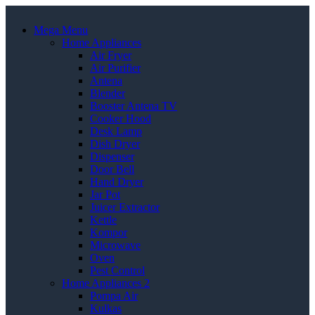
Mega Menu
Home Appliances
Air Fryer
Air Purifier
Antena
Blender
Booster Antena TV
Cooker Hood
Desk Lamp
Dish Dryer
Dispenser
Door Bell
Hand Dryer
Jar Pot
Juicer Extractor
Kettle
Kompor
Microwave
Oven
Pest Control
Home Appliances 2
Pompa Air
Kulkas