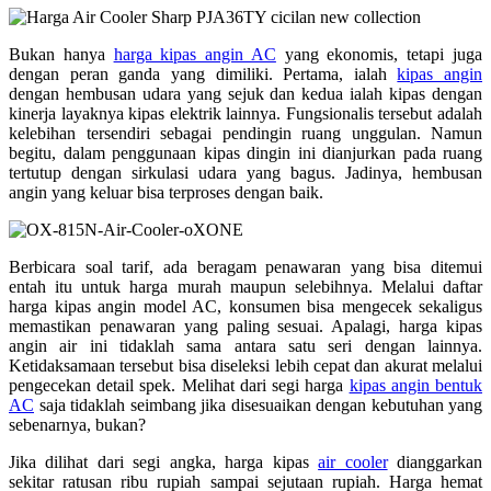
Bukan hanya
harga kipas angin AC
yang ekonomis, tetapi juga
dengan peran ganda yang dimiliki. Pertama, ialah
kipas angin
dengan hembusan udara yang sejuk dan kedua ialah kipas dengan
kinerja layaknya kipas elektrik lainnya. Fungsionalis tersebut adalah
kelebihan tersendiri sebagai pendingin ruang unggulan. Namun
begitu, dalam penggunaan kipas dingin ini dianjurkan pada ruang
tertutup dengan sirkulasi udara yang bagus. Jadinya, hembusan
angin yang keluar bisa terproses dengan baik.
Berbicara soal tarif, ada beragam penawaran yang bisa ditemui
entah itu untuk harga murah maupun selebihnya. Melalui daftar
harga kipas angin model AC, konsumen bisa mengecek sekaligus
memastikan penawaran yang paling sesuai. Apalagi, harga kipas
angin air ini tidaklah sama antara satu seri dengan lainnya.
Ketidaksamaan tersebut bisa diseleksi lebih cepat dan akurat melalui
pengecekan detail spek. Melihat dari segi harga
kipas angin bentuk
AC
saja tidaklah seimbang jika disesuaikan dengan kebutuhan yang
sebenarnya, bukan?
Jika dilihat dari segi angka, harga kipas
air cooler
dianggarkan
sekitar ratusan ribu rupiah sampai sejutaan rupiah. Harga hemat