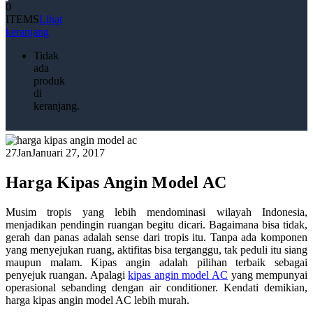
0
ITEMS
Lihat
keranjang
Tidak
ada
produk
di
keranjang.
27
Jan
Januari 27, 2017
Harga Kipas Angin Model AC
Musim tropis yang lebih mendominasi wilayah Indonesia,
menjadikan pendingin ruangan begitu dicari. Bagaimana bisa tidak,
gerah dan panas adalah sense dari tropis itu. Tanpa ada komponen
yang menyejukan ruang, aktifitas bisa terganggu, tak peduli itu siang
maupun malam. Kipas angin adalah pilihan terbaik sebagai
penyejuk ruangan. Apalagi
kipas angin model AC
yang mempunyai
operasional sebanding dengan air conditioner. Kendati demikian,
harga kipas angin model AC lebih murah.