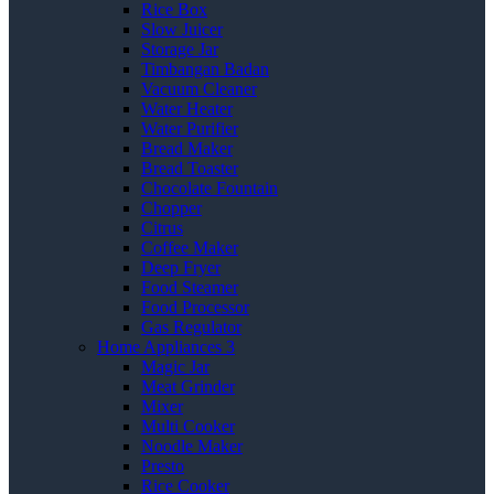
Rice Box
Slow Juicer
Storage Jar
Timbangan Badan
Vacuum Cleaner
Water Heater
Water Purifier
Bread Maker
Bread Toaster
Chocolate Fountain
Chopper
Citrus
Coffee Maker
Deep Fryer
Food Steamer
Food Processor
Gas Regulator
Home Appliances 3
Magic Jar
Meat Grinder
Mixer
Multi Cooker
Noodle Maker
Presto
Rice Cooker