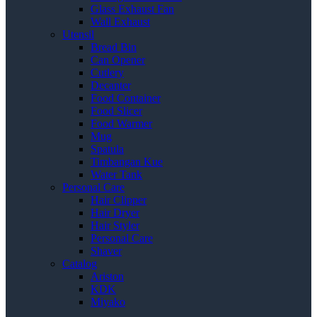
Glass Exhaust Fan
Wall Exhaust
Utensil
Bread Bin
Can Opener
Cutlery
Decanter
Food Container
Food Slicer
Food Warmer
Mug
Spatula
Timbangan Kue
Water Tank
Personal Care
Hair Clipper
Hair Dryer
Hair Styler
Personal Care
Shaver
Catalog
Ariston
KDK
Miyako