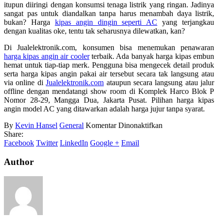
itupun diiringi dengan konsumsi tenaga listrik yang ringan. Jadinya
sangat pas untuk diandalkan tanpa harus menambah daya listrik,
bukan? Harga
kipas angin dingin seperti AC
yang terjangkau
dengan kualitas oke, tentu tak seharusnya dilewatkan, kan?
Di Jualelektronik.com, konsumen bisa menemukan penawaran
harga kipas angin air cooler
terbaik. Ada banyak harga kipas embun
hemat untuk tiap-tiap merk. Pengguna bisa mengecek detail produk
serta harga kipas angin pakai air tersebut secara tak langsung atau
via online di
Jualelektronik.com
ataupun secara langsung atau jalur
offline dengan mendatangi show room di Komplek Harco Blok P
Nomor 28-29, Mangga Dua, Jakarta Pusat. Pilihan harga kipas
angin model AC yang ditawarkan adalah harga jujur tanpa syarat.
pada
By
Kevin Hansel
General
Komentar Dinonaktifkan
Harga
Share:
Kipas
Facebook
Twitter
LinkedIn
Google +
Email
Angin
Model
Author
AC