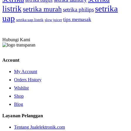
setrika bagus
setrika
listrik
setrika murah
setrika philips
uap
tips memasak
setrika uap listrik
slow juicer
Hubungi Kami
Account
My Account
Orders History
Wishlist
Shop
Blog
Layanan Pelanggan
Tentang Jualelektronik.com