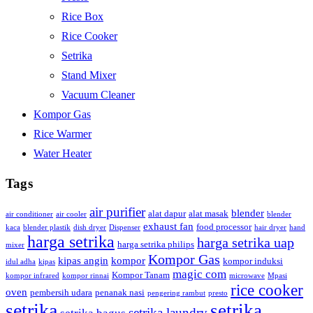
Rice Box
Rice Cooker
Setrika
Stand Mixer
Vacuum Cleaner
Kompor Gas
Rice Warmer
Water Heater
Tags
air purifier
blender
alat dapur
alat masak
air conditioner
air cooler
blender
exhaust fan
food processor
kaca
blender plastik
dish dryer
Dispenser
hair dryer
hand
harga setrika
harga setrika uap
harga setrika philips
mixer
Kompor Gas
kipas angin
kompor
kompor induksi
idul adha
kipas
magic com
Kompor Tanam
kompor infrared
kompor rinnai
microwave
Mpasi
rice cooker
oven
pembersih udara
penanak nasi
pengering rambut
presto
setrika
setrika
setrika laundry