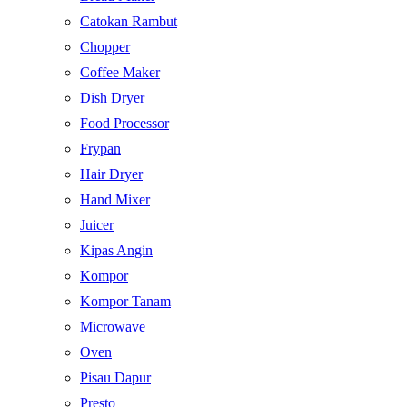
Catokan Rambut
Chopper
Coffee Maker
Dish Dryer
Food Processor
Frypan
Hair Dryer
Hand Mixer
Juicer
Kipas Angin
Kompor
Kompor Tanam
Microwave
Oven
Pisau Dapur
Presto