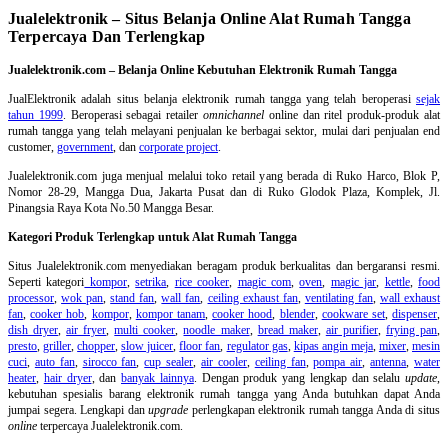
Jualelektronik – Situs Belanja Online Alat Rumah Tangga
Terpercaya Dan Terlengkap
Jualelektronik.com – Belanja Online Kebutuhan Elektronik Rumah Tangga
JualElektronik adalah
situs belanja elektronik rumah tangga
yang telah beroperasi
sejak
tahun 1999
. Beroperasi sebagai retailer
omnichannel
online dan ritel produk-produk alat
rumah tangga yang telah melayani penjualan ke berbagai sektor, mulai dari penjualan end
customer,
government
, dan
corporate project
.
Jualelektronik.com juga menjual melalui toko retail yang berada di Ruko Harco, Blok P,
Nomor 28-29, Mangga Dua, Jakarta Pusat dan di Ruko Glodok Plaza, Komplek, Jl.
Pinangsia Raya Kota No.50 Mangga Besar.
Kategori Produk Terlengkap untuk Alat Rumah Tangga
Situs Jualelektronik.com menyediakan beragam produk berkualitas dan bergaransi resmi.
Seperti kategori
kompor
,
setrika
,
rice cooker
,
magic com
,
oven
,
magic jar
,
kettle
,
food
processor
,
wok pan
,
stand fan
,
wall fan
,
ceiling exhaust fan
,
ventilating fan
,
wall exhaust
fan
,
cooker hob
,
kompor
,
kompor tanam
,
cooker hood
,
blender
,
cookware set
,
dispenser
,
dish dryer
,
air fryer
,
multi cooker
,
noodle maker
,
bread maker
,
air purifier
,
frying pan
,
presto
,
griller
,
chopper
,
slow juicer
,
floor fan
,
regulator gas
,
kipas angin meja
,
mixer
,
mesin
cuci
,
auto fan
,
sirocco fan
,
cup sealer
,
air cooler
,
ceiling fan
,
pompa air
,
antenna
,
water
heater
,
hair dryer
, dan
banyak lainnya
. Dengan produk yang lengkap dan selalu
update
,
kebutuhan spesialis barang elektronik rumah tangga yang Anda butuhkan dapat Anda
jumpai segera. Lengkapi dan
upgrade
perlengkapan elektronik rumah tangga Anda di situs
online
terpercaya Jualelektronik.com.