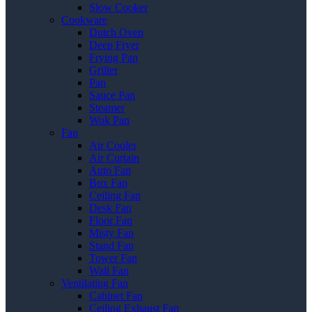
Slow Cooker
Cookware
Dutch Oven
Deep Fryer
Frying Pan
Griller
Pan
Sauce Pan
Steamer
Wok Pan
Fan
Air Cooler
Air Curtain
Auto Fan
Box Fan
Ceiling Fan
Desk Fan
Floor Fan
Misty Fan
Stand Fan
Tower Fan
Wall Fan
Ventilating Fan
Cabinet Fan
Ceiling Exhaust Fan