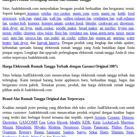
Situs Jualelektronik.com menyediakan beragam produk berkualitas dan bergaransi resmi.
Seperti kategori
kompor
,
setrika
,
rice cooker
,
magic com
,
oven
,
magic jar
,
kettle
,
food
processor
,
wok pan
,
stand fan
,
wall fan
,
ceiling exhaust fan
,
ventilating fan
,
wall exhaust
fan
,
cooker hob
,
kompor
,
kompor tanam
,
cooker hood
,
blender
,
cookware set
,
dispenser
,
dish dryer
,
air fryer
,
multi cooker
,
noodle maker
,
bread maker
,
air purifier
,
frying pan
,
presto
,
griller
,
chopper
,
slow juicer
,
floor fan
,
regulator gas
,
kipas angin meja
,
mixer
,
mesin
cuci
,
auto fan
,
sirocco fan
,
cup sealer
,
air cooler
,
ceiling fan
,
pompa air
,
antenna
,
water
heater
,
hair dryer
, dan
banyak lainnya
. Dengan produk yang lengkap dan selalu
update
,
kebutuhan spesialis barang elektronik rumah tangga yang Anda butuhkan dapat Anda
jumpai segera. Lengkapi dan
upgrade
perlengkapan elektronik rumah tangga Anda di situs
online
terpercaya Jualelektronik.com.
Harga Elektronik Rumah Tangga Terbaik dengan Garansi Original 100%
Situs belanja
JualElektronik.com menawarkan harga elektronik rumah tangga terbaik dan
terlengkap. Kami menjual barang home appliances baru, berkualitas tinggi, bagus dan
bergaransi resmi pabrik. Temukan promo, produk, dan harga elektronik rumah tangga
pilihan anda di Jualelektronik.com.
Brand Alat Rumah Tangga Original dan Terpercaya
Kualitas menjadi
point
penting yang diberikan oleh toko
online
JualElektronik.com untuk
semua
customer.
Jualelektronik.com menawarkan produk
original
dengan kualitas bagus
yang terdiri dari berbagai
brand
ternama dan terpilih, seperti
Ariston
,
Cosmos
,
Denpoo
,
Electrolux
,
GASCOMP
,
Gea
,
Getra
,
Hicook
,
Idealife
,
KDK
,
Kirin
,
LocknLock
,
Maspion
,
Maxim
,
Mitsubishi
,
Miyako
,
Modena
,
Nespresso
,
Oxone
,
Panasonic
,
Philips
,
Pisces
,
Quantum
,
Regency
,
Rinnai
,
Samsung
,
Sanken
,
Sanyo
,
Sekai
,
Sharp
,
Shimizu
,
Stein
,
Sunhouse
,
Uchida
,
Winn Gas
dan
Yong Ma
.