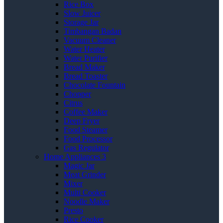
Rice Box
Slow Juicer
Storage Jar
Timbangan Badan
Vacuum Cleaner
Water Heater
Water Purifier
Bread Maker
Bread Toaster
Chocolate Fountain
Chopper
Citrus
Coffee Maker
Deep Fryer
Food Steamer
Food Processor
Gas Regulator
Home Appliances 3
Magic Jar
Meat Grinder
Mixer
Multi Cooker
Noodle Maker
Presto
Rice Cooker