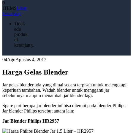
0
ITEMS
Lihat
keranjang
Tidak
ada
produk
di
keranjang.
04
Agu
Agustus 4, 2017
Harga Gelas Blender
Jar gelas blender ada yang dijual secara terpisah untuk melengkapi
keperluan tambahan. Wadah blender untuk mengganti jar
sebelumnya maupun menambah jar blender lagi.
Spare part berupa jar blender ini bisa ditemui pada blender Philips.
Jar blender Philips tersebut antara lain:
Jar Blender Philips HR2957