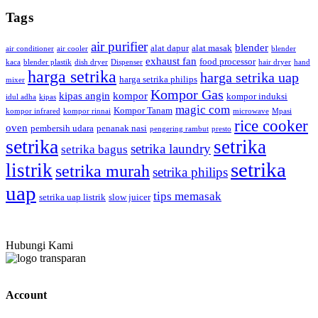
Tags
air purifier
blender
alat dapur
alat masak
air conditioner
air cooler
blender
exhaust fan
food processor
kaca
blender plastik
dish dryer
Dispenser
hair dryer
hand
harga setrika
harga setrika uap
harga setrika philips
mixer
Kompor Gas
kipas angin
kompor
kompor induksi
idul adha
kipas
magic com
Kompor Tanam
kompor infrared
kompor rinnai
microwave
Mpasi
rice cooker
oven
pembersih udara
penanak nasi
pengering rambut
presto
setrika
setrika
setrika laundry
setrika bagus
setrika
listrik
setrika murah
setrika philips
uap
tips memasak
setrika uap listrik
slow juicer
Hubungi Kami
Account