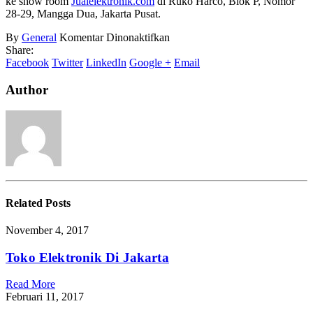
ke show room
Jualelektronik.com
di Ruko Harco, Blok P, Nomor
28-29, Mangga Dua, Jakarta Pusat.
pada
By
General
Komentar Dinonaktifkan
Harga
Share:
Gelas
Facebook
Twitter
LinkedIn
Google +
Email
Blender
Author
Related
Posts
November 4, 2017
Toko Elektronik Di Jakarta
Read More
Februari 11, 2017