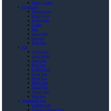
Slow Cooker
Cookware
Dutch Oven
Deep Fryer
Frying Pan
Griller
Pan
Sauce Pan
Steamer
Wok Pan
Fan
Air Cooler
Air Curtain
Auto Fan
Box Fan
Ceiling Fan
Desk Fan
Floor Fan
Misty Fan
Stand Fan
Tower Fan
Wall Fan
Ventilating Fan
Cabinet Fan
Ceiling Exhaust Fan