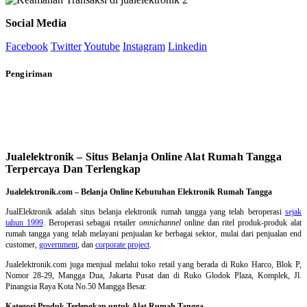
Social Media
Facebook
Twitter
Youtube
Instagram
Linkedin
Pengiriman
Jualelektronik – Situs Belanja Online Alat Rumah Tangga
Terpercaya Dan Terlengkap
Jualelektronik.com – Belanja Online Kebutuhan Elektronik Rumah Tangga
JualElektronik adalah
situs belanja elektronik rumah tangga
yang telah beroperasi
sejak
tahun 1999
. Beroperasi sebagai retailer
omnichannel
online dan ritel produk-produk alat
rumah tangga yang telah melayani penjualan ke berbagai sektor, mulai dari penjualan end
customer,
government
, dan
corporate project
.
Jualelektronik.com juga menjual melalui toko retail yang berada di Ruko Harco, Blok P,
Nomor 28-29, Mangga Dua, Jakarta Pusat dan di Ruko Glodok Plaza, Komplek, Jl.
Pinangsia Raya Kota No.50 Mangga Besar.
Kategori Produk Terlengkap untuk Alat Rumah Tangga