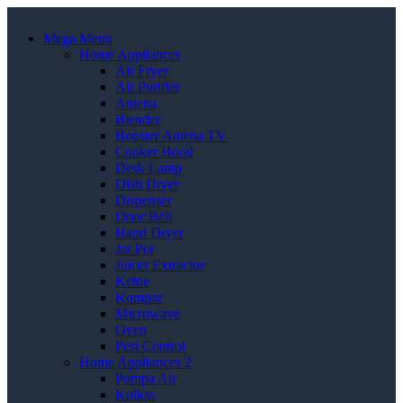
Mega Menu
Home Appliances
Air Fryer
Air Purifier
Antena
Blender
Booster Antena TV
Cooker Hood
Desk Lamp
Dish Dryer
Dispenser
Door Bell
Hand Dryer
Jar Pot
Juicer Extractor
Kettle
Kompor
Microwave
Oven
Pest Control
Home Appliances 2
Pompa Air
Kulkas