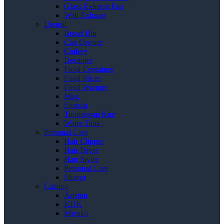
Glass Exhaust Fan
Wall Exhaust
Utensil
Bread Bin
Can Opener
Cutlery
Decanter
Food Container
Food Slicer
Food Warmer
Mug
Spatula
Timbangan Kue
Water Tank
Personal Care
Hair Clipper
Hair Dryer
Hair Styler
Personal Care
Shaver
Catalog
Ariston
KDK
Miyako