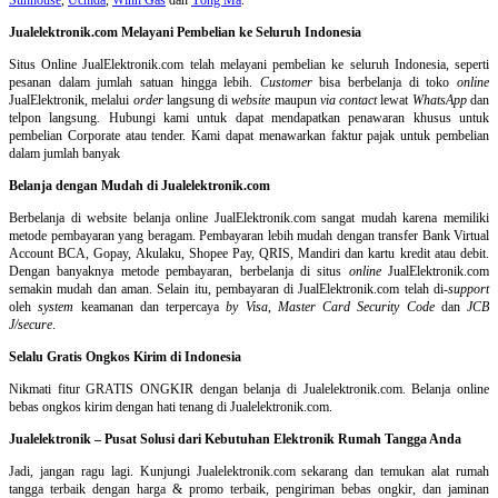
Jualelektronik.com Melayani Pembelian ke Seluruh Indonesia
Situs Online
JualElektronik.com telah melayani pembelian ke seluruh Indonesia, seperti
pesanan dalam jumlah satuan hingga lebih.
Customer
bisa berbelanja di toko
online
JualElektronik, melalui
order
langsung di
website
maupun
via contact
lewat
WhatsApp
dan
telpon langsung
.
Hubungi kami untuk dapat mendapatkan penawaran khusus untuk
pembelian Corporate atau tender. Kami dapat menawarkan faktur pajak untuk pembelian
dalam jumlah banyak
Belanja dengan Mudah di Jualelektronik.com
Berbelanja di
website belanja online
JualElektronik.com sangat mudah karena memiliki
metode pembayaran yang beragam. Pembayaran lebih mudah dengan transfer Bank Virtual
Account BCA, Gopay, Akulaku, Shopee Pay, QRIS, Mandiri dan kartu kredit atau debit.
Dengan banyaknya metode pembayaran, berbelanja di situs
online
JualElektronik.com
semakin mudah dan aman. Selain itu, pembayaran di JualElektronik.com telah di-
support
oleh
system
keamanan dan
terpercaya
by Visa
,
Master Card Security Code
dan
JCB
J/secure
.
Selalu Gratis Ongkos Kirim di Indonesia
Nikmati fitur GRATIS ONGKIR dengan belanja di Jualelektronik.com. Belanja online
bebas ongkos kirim dengan hati tenang di Jualelektronik.com.
Jualelektronik – Pusat Solusi dari Kebutuhan Elektronik Rumah Tangga Anda
Jadi, jangan ragu lagi. Kunjungi Jualelektronik.com sekarang dan temukan alat rumah
tangga terbaik dengan harga & promo terbaik, pengiriman bebas ongkir, dan jaminan