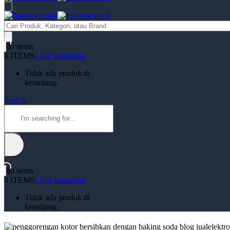
Products
search
0
0 items
0 ITEMS
Lihat keranjang
Tidak ada produk di
keranjang.
Search
0
0 items
0 ITEMS
Lihat keranjang
Tidak ada produk di
keranjang.