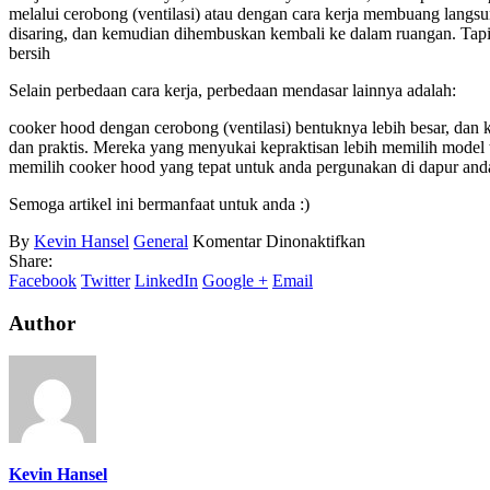
melalui cerobong (ventilasi) atau dengan cara kerja membuang langsun
disaring, dan kemudian dihembuskan kembali ke dalam ruangan. Tapi 
bersih
Selain perbedaan cara kerja, perbedaan mendasar lainnya adalah:
cooker hood dengan cerobong (ventilasi) bentuknya lebih besar, dan 
dan praktis. Mereka yang menyukai kepraktisan lebih memilih model
memilih cooker hood yang tepat untuk anda pergunakan di dapur and
Semoga artikel ini bermanfaat untuk anda :)
pada
By
Kevin Hansel
General
Komentar Dinonaktifkan
Dua
Share:
Jenis
Facebook
Twitter
LinkedIn
Google +
Email
Cooker
Hood
Author
Yang
Belum
Anda
Ketahui
Kevin Hansel