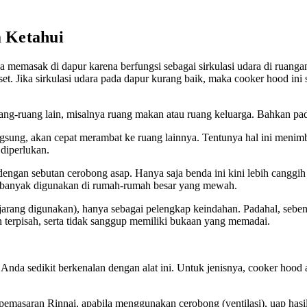
 Ketahui
a memasak di dapur karena berfungsi sebagai sirkulasi udara di ruang
 set. Jika sirkulasi udara pada dapur kurang baik, maka cooker hood in
ang-ruang lain, misalnya ruang makan atau ruang keluarga. Bahkan pada 
ngsung, akan cepat merambat ke ruang lainnya. Tentunya hal ini meni
 diperlukan.
l dengan sebutan cerobong asap. Hanya saja benda ini kini lebih cang
ih banyak digunakan di rumah-rumah besar yang mewah.
 jarang digunakan), hanya sebagai pelengkap keindahan. Padahal, seben
n terpisah, serta tidak sanggup memiliki bukaan yang memadai.
a sedikit berkenalan dengan alat ini. Untuk jenisnya, cooker hood ada
masaran Rinnai, apabila menggunakan cerobong (ventilasi), uap hasil