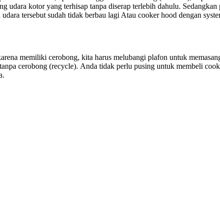
g udara kotor yang terhisap tanpa diserap terlebih dahulu. Sedangkan p
udara tersebut sudah tidak berbau lagi Atau cooker hood dengan syst
karena memiliki cerobong, kita harus melubangi plafon untuk memasang
 tanpa cerobong (recycle). Anda tidak perlu pusing untuk membeli co
a.