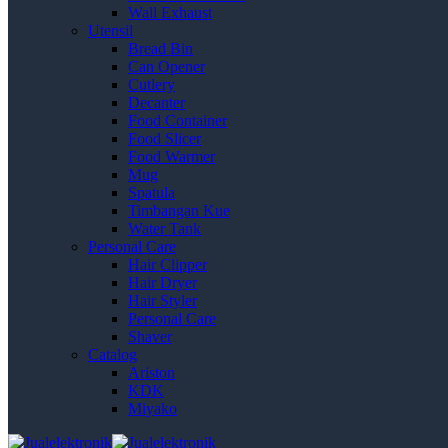
Wall Exhaust
Utensil
Bread Bin
Can Opener
Cutlery
Decanter
Food Container
Food Slicer
Food Warmer
Mug
Spatula
Timbangan Kue
Water Tank
Personal Care
Hair Clipper
Hair Dryer
Hair Styler
Personal Care
Shaver
Catalog
Ariston
KDK
Miyako