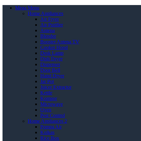
Mega Menu
Home Appliances
Air Fryer
Air Purifier
Antena
Blender
Booster Antena TV
Cooker Hood
Desk Lamp
Dish Dryer
Dispenser
Door Bell
Hand Dryer
Jar Pot
Juicer Extractor
Kettle
Kompor
Microwave
Oven
Pest Control
Home Appliances 2
Pompa Air
Kulkas
Rice Box