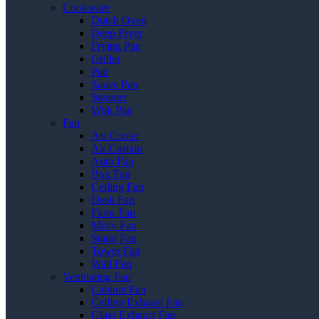
Cookware
Dutch Oven
Deep Fryer
Frying Pan
Griller
Pan
Sauce Pan
Steamer
Wok Pan
Fan
Air Cooler
Air Curtain
Auto Fan
Box Fan
Ceiling Fan
Desk Fan
Floor Fan
Misty Fan
Stand Fan
Tower Fan
Wall Fan
Ventilating Fan
Cabinet Fan
Ceiling Exhaust Fan
Glass Exhaust Fan