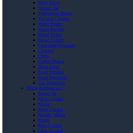
Slow Juicer
Storage Jar
Timbangan Badan
Vacuum Cleaner
Water Heater
Water Purifier
Bread Maker
Bread Toaster
Chocolate Fountain
Chopper
Citrus
Coffee Maker
Deep Fryer
Food Steamer
Food Processor
Gas Regulator
Home Appliances 3
Magic Jar
Meat Grinder
Mixer
Multi Cooker
Noodle Maker
Presto
Rice Cooker
Slow Cooker