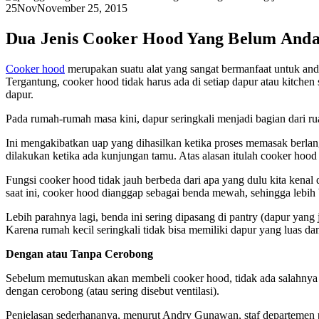
25
Nov
November 25, 2015
Dua Jenis Cooker Hood Yang Belum Anda
Cooker hood
merupakan suatu alat yang sangat bermanfaat untuk and
Tergantung, cooker hood tidak harus ada di setiap dapur atau kitchen
dapur.
Pada rumah-rumah masa kini, dapur seringkali menjadi bagian dari ru
Ini mengakibatkan uap yang dihasilkan ketika proses memasak berla
dilakukan ketika ada kunjungan tamu. Atas alasan itulah cooker hood
Fungsi cooker hood tidak jauh berbeda dari apa yang dulu kita kena
saat ini, cooker hood dianggap sebagai benda mewah, sehingga leb
Lebih parahnya lagi, benda ini sering dipasang di pantry (dapur yang
Karena rumah kecil seringkali tidak bisa memiliki dapur yang luas da
Dengan atau Tanpa Cerobong
Sebelum memutuskan akan membeli cooker hood, tidak ada salahnya And
dengan cerobong (atau sering disebut ventilasi).
Penjelasan sederhananya, menurut Andry Gunawan, staf departemen pe