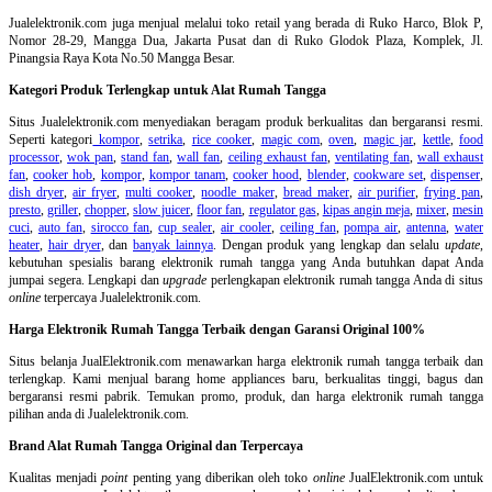
Jualelektronik.com juga menjual melalui toko retail yang berada di Ruko Harco, Blok P,
Nomor 28-29, Mangga Dua, Jakarta Pusat dan di Ruko Glodok Plaza, Komplek, Jl.
Pinangsia Raya Kota No.50 Mangga Besar.
Kategori Produk Terlengkap untuk Alat Rumah Tangga
Situs Jualelektronik.com menyediakan beragam produk berkualitas dan bergaransi resmi.
Seperti kategori
kompor
,
setrika
,
rice cooker
,
magic com
,
oven
,
magic jar
,
kettle
,
food
processor
,
wok pan
,
stand fan
,
wall fan
,
ceiling exhaust fan
,
ventilating fan
,
wall exhaust
fan
,
cooker hob
,
kompor
,
kompor tanam
,
cooker hood
,
blender
,
cookware set
,
dispenser
,
dish dryer
,
air fryer
,
multi cooker
,
noodle maker
,
bread maker
,
air purifier
,
frying pan
,
presto
,
griller
,
chopper
,
slow juicer
,
floor fan
,
regulator gas
,
kipas angin meja
,
mixer
,
mesin
cuci
,
auto fan
,
sirocco fan
,
cup sealer
,
air cooler
,
ceiling fan
,
pompa air
,
antenna
,
water
heater
,
hair dryer
, dan
banyak lainnya
. Dengan produk yang lengkap dan selalu
update
,
kebutuhan spesialis barang elektronik rumah tangga yang Anda butuhkan dapat Anda
jumpai segera. Lengkapi dan
upgrade
perlengkapan elektronik rumah tangga Anda di situs
online
terpercaya Jualelektronik.com.
Harga Elektronik Rumah Tangga Terbaik dengan Garansi Original 100%
Situs belanja
JualElektronik.com menawarkan harga elektronik rumah tangga terbaik dan
terlengkap. Kami menjual barang home appliances baru, berkualitas tinggi, bagus dan
bergaransi resmi pabrik. Temukan promo, produk, dan harga elektronik rumah tangga
pilihan anda di Jualelektronik.com.
Brand Alat Rumah Tangga Original dan Terpercaya
Kualitas menjadi
point
penting yang diberikan oleh toko
online
JualElektronik.com untuk