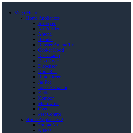
Mega Menu
Home Appliances
Air Fryer
Air Purifier
Antena
Blender
Booster Antena TV
Cooker Hood
Desk Lamp
Dish Dryer
Dispenser
Door Bell
Hand Dryer
Jar Pot
Juicer Extractor
Kettle
Kompor
Microwave
Oven
Pest Control
Home Appliances 2
Pompa Air
Kulkas