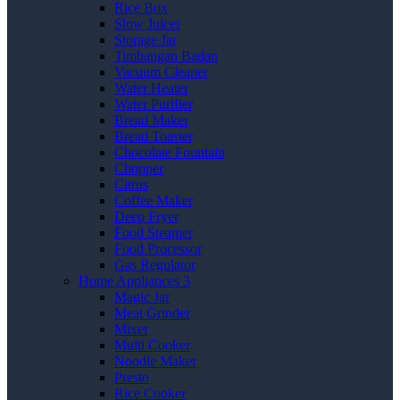
Rice Box
Slow Juicer
Storage Jar
Timbangan Badan
Vacuum Cleaner
Water Heater
Water Purifier
Bread Maker
Bread Toaster
Chocolate Fountain
Chopper
Citrus
Coffee Maker
Deep Fryer
Food Steamer
Food Processor
Gas Regulator
Home Appliances 3
Magic Jar
Meat Grinder
Mixer
Multi Cooker
Noodle Maker
Presto
Rice Cooker