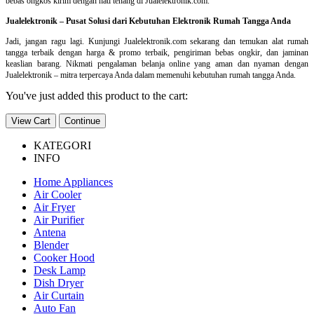
bebas ongkos kirim dengan hati tenang di Jualelektronik.com.
Jualelektronik – Pusat Solusi dari Kebutuhan Elektronik Rumah Tangga Anda
Jadi, jangan ragu lagi. Kunjungi Jualelektronik.com sekarang dan temukan alat rumah
tangga terbaik dengan harga & promo terbaik, pengiriman bebas ongkir, dan jaminan
keaslian barang. Nikmati pengalaman belanja online yang aman dan nyaman dengan
Jualelektronik – mitra terpercaya Anda dalam memenuhi kebutuhan rumah tangga Anda.
You've just added this product to the cart:
View Cart
Continue
KATEGORI
INFO
Home Appliances
Air Cooler
Air Fryer
Air Purifier
Antena
Blender
Cooker Hood
Desk Lamp
Dish Dryer
Air Curtain
Auto Fan