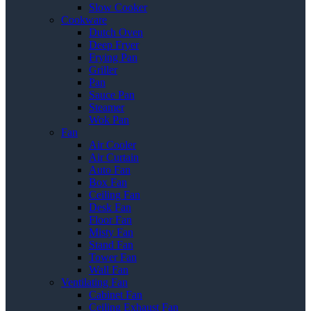
Slow Cooker
Cookware
Dutch Oven
Deep Fryer
Frying Pan
Griller
Pan
Sauce Pan
Steamer
Wok Pan
Fan
Air Cooler
Air Curtain
Auto Fan
Box Fan
Ceiling Fan
Desk Fan
Floor Fan
Misty Fan
Stand Fan
Tower Fan
Wall Fan
Ventilating Fan
Cabinet Fan
Ceiling Exhaust Fan