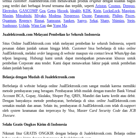
semua
customer.
Jualelektronik.com menawarkan produk
original
dengan kualitas bagus
yang terdiri dari berbagai
brand
ternama dan terpilih, seperti
Ariston
,
Cosmos
,
Denpoo
,
Electrolux
,
GASCOMP
,
Gea
,
Getra
,
Hicook
,
Idealife
,
KDK
,
Kirin
,
LocknLock
,
Maspion
,
Maxim
,
Mitsubishi
,
Miyako
,
Modena
,
Nespresso
,
Oxone
,
Panasonic
,
Philips
,
Pisces
,
Quantum
,
Regency
,
Rinnai
,
Samsung
,
Sanken
,
Sanyo
,
Sekai
,
Sharp
,
Shimizu
,
Stein
,
Sunhouse
,
Uchida
,
Winn Gas
dan
Yong Ma
.
Jualelektronik.com Melayani Pembelian ke Seluruh Indonesia
Situs Online
JualElektronik.com telah melayani pembelian ke seluruh Indonesia, seperti
pesanan dalam jumlah satuan hingga lebih.
Customer
bisa berbelanja di toko
online
JualElektronik, melalui
order
langsung di
website
maupun
via contact
lewat
WhatsApp
dan
telpon langsung
.
Hubungi kami untuk dapat mendapatkan penawaran khusus untuk
pembelian Corporate atau tender. Kami dapat menawarkan faktur pajak untuk pembelian
dalam jumlah banyak
Belanja dengan Mudah di Jualelektronik.com
Berbelanja di
website belanja online
JualElektronik.com sangat mudah karena memiliki
metode pembayaran yang beragam. Pembayaran lebih mudah dengan transfer Bank Virtual
Account BCA, Gopay, Akulaku, Shopee Pay, QRIS, Mandiri dan kartu kredit atau debit.
Dengan banyaknya metode pembayaran, berbelanja di situs
online
JualElektronik.com
semakin mudah dan aman. Selain itu, pembayaran di JualElektronik.com telah di-
support
oleh
system
keamanan dan
terpercaya
by Visa
,
Master Card Security Code
dan
JCB
J/secure
.
Selalu Gratis Ongkos Kirim di Indonesia
Nikmati fitur GRATIS ONGKIR dengan belanja di Jualelektronik.com. Belanja online