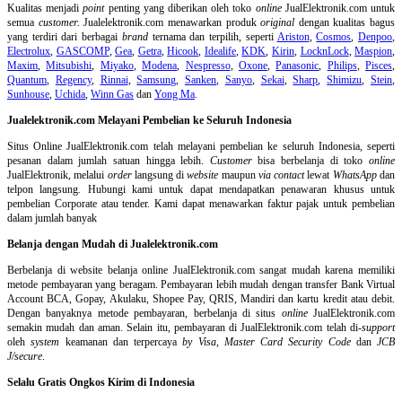
Kualitas menjadi
point
penting yang diberikan oleh toko
online
JualElektronik.com untuk
semua
customer.
Jualelektronik.com menawarkan produk
original
dengan kualitas bagus
yang terdiri dari berbagai
brand
ternama dan terpilih, seperti
Ariston
,
Cosmos
,
Denpoo
,
Electrolux
,
GASCOMP
,
Gea
,
Getra
,
Hicook
,
Idealife
,
KDK
,
Kirin
,
LocknLock
,
Maspion
,
Maxim
,
Mitsubishi
,
Miyako
,
Modena
,
Nespresso
,
Oxone
,
Panasonic
,
Philips
,
Pisces
,
Quantum
,
Regency
,
Rinnai
,
Samsung
,
Sanken
,
Sanyo
,
Sekai
,
Sharp
,
Shimizu
,
Stein
,
Sunhouse
,
Uchida
,
Winn Gas
dan
Yong Ma
.
Jualelektronik.com Melayani Pembelian ke Seluruh Indonesia
Situs Online
JualElektronik.com telah melayani pembelian ke seluruh Indonesia, seperti
pesanan dalam jumlah satuan hingga lebih.
Customer
bisa berbelanja di toko
online
JualElektronik, melalui
order
langsung di
website
maupun
via contact
lewat
WhatsApp
dan
telpon langsung
.
Hubungi kami untuk dapat mendapatkan penawaran khusus untuk
pembelian Corporate atau tender. Kami dapat menawarkan faktur pajak untuk pembelian
dalam jumlah banyak
Belanja dengan Mudah di Jualelektronik.com
Berbelanja di
website belanja online
JualElektronik.com sangat mudah karena memiliki
metode pembayaran yang beragam. Pembayaran lebih mudah dengan transfer Bank Virtual
Account BCA, Gopay, Akulaku, Shopee Pay, QRIS, Mandiri dan kartu kredit atau debit.
Dengan banyaknya metode pembayaran, berbelanja di situs
online
JualElektronik.com
semakin mudah dan aman. Selain itu, pembayaran di JualElektronik.com telah di-
support
oleh
system
keamanan dan
terpercaya
by Visa
,
Master Card Security Code
dan
JCB
J/secure
.
Selalu Gratis Ongkos Kirim di Indonesia