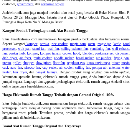
customer,
government
, dan
corporate project
.
Jualelektronik.com juga menjual melalui toko retail yang berada di Ruko Harco, Blok P,
Nomor 28-29, Mangga Dua, Jakarta Pusat dan di Ruko Glodok Plaza, Komplek, Jl.
Pinangsia Raya Kota No.50 Mangga Besar.
Kategori Produk Terlengkap untuk Alat Rumah Tangga
Situs Jualelektronik.com menyediakan beragam produk berkualitas dan bergaransi resmi.
Seperti kategori
kompor
,
setrika
,
rice cooker
,
magic com
,
oven
,
magic jar
,
kettle
,
food
processor
,
wok pan
,
stand fan
,
wall fan
,
ceiling exhaust fan
,
ventilating fan
,
wall exhaust
fan
,
cooker hob
,
kompor
,
kompor tanam
,
cooker hood
,
blender
,
cookware set
,
dispenser
,
dish dryer
,
air fryer
,
multi cooker
,
noodle maker
,
bread maker
,
air purifier
,
frying pan
,
presto
,
griller
,
chopper
,
slow juicer
,
floor fan
,
regulator gas
,
kipas angin meja
,
mixer
,
mesin
cuci
,
auto fan
,
sirocco fan
,
cup sealer
,
air cooler
,
ceiling fan
,
pompa air
,
antenna
,
water
heater
,
hair dryer
, dan
banyak lainnya
. Dengan produk yang lengkap dan selalu
update
,
kebutuhan spesialis barang elektronik rumah tangga yang Anda butuhkan dapat Anda
jumpai segera. Lengkapi dan
upgrade
perlengkapan elektronik rumah tangga Anda di situs
online
terpercaya Jualelektronik.com.
Harga Elektronik Rumah Tangga Terbaik dengan Garansi Original 100%
Situs belanja
JualElektronik.com menawarkan harga elektronik rumah tangga terbaik dan
terlengkap. Kami menjual barang home appliances baru, berkualitas tinggi, bagus dan
bergaransi resmi pabrik. Temukan promo, produk, dan harga elektronik rumah tangga
pilihan anda di Jualelektronik.com.
Brand Alat Rumah Tangga Original dan Terpercaya