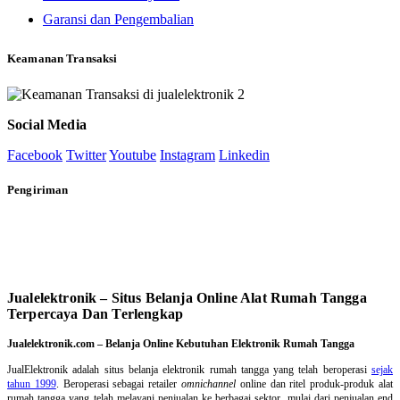
Garansi dan Pengembalian
Keamanan Transaksi
Social Media
Facebook
Twitter
Youtube
Instagram
Linkedin
Pengiriman
Jualelektronik – Situs Belanja Online Alat Rumah Tangga
Terpercaya Dan Terlengkap
Jualelektronik.com – Belanja Online Kebutuhan Elektronik Rumah Tangga
JualElektronik adalah
situs belanja elektronik rumah tangga
yang telah beroperasi
sejak
tahun 1999
. Beroperasi sebagai retailer
omnichannel
online dan ritel produk-produk alat
rumah tangga yang telah melayani penjualan ke berbagai sektor, mulai dari penjualan end