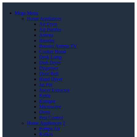
Mega Menu
Home Appliances
Air Fryer
Air Purifier
Antena
Blender
Booster Antena TV
Cooker Hood
Desk Lamp
Dish Dryer
Dispenser
Door Bell
Hand Dryer
Jar Pot
Juicer Extractor
Kettle
Kompor
Microwave
Oven
Pest Control
Home Appliances 2
Pompa Air
Kulkas