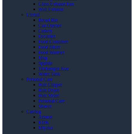
Glass Exhaust Fan
Wall Exhaust
Utensil
Bread Bin
Can Opener
Cutlery
Decanter
Food Container
Food Slicer
Food Warmer
Mug
Spatula
Timbangan Kue
Water Tank
Personal Care
Hair Clipper
Hair Dryer
Hair Styler
Personal Care
Shaver
Catalog
Ariston
KDK
Miyako