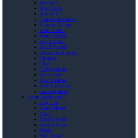
Rice Box
Slow Juicer
Storage Jar
Timbangan Badan
Vacuum Cleaner
Water Heater
Water Purifier
Bread Maker
Bread Toaster
Chocolate Fountain
Chopper
Citrus
Coffee Maker
Deep Fryer
Food Steamer
Food Processor
Gas Regulator
Home Appliances 3
Magic Jar
Meat Grinder
Mixer
Multi Cooker
Noodle Maker
Presto
Rice Cooker