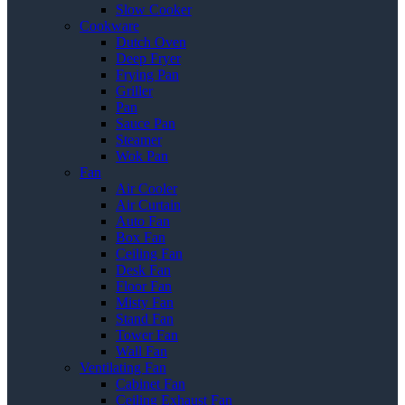
Slow Cooker
Cookware
Dutch Oven
Deep Fryer
Frying Pan
Griller
Pan
Sauce Pan
Steamer
Wok Pan
Fan
Air Cooler
Air Curtain
Auto Fan
Box Fan
Ceiling Fan
Desk Fan
Floor Fan
Misty Fan
Stand Fan
Tower Fan
Wall Fan
Ventilating Fan
Cabinet Fan
Ceiling Exhaust Fan