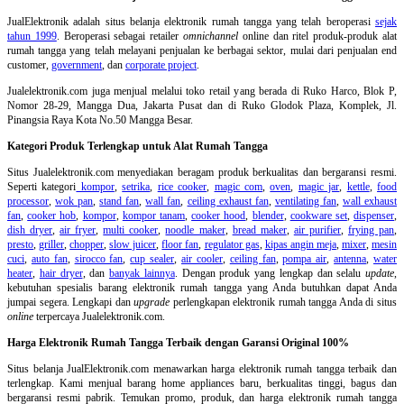
JualElektronik adalah
situs belanja elektronik rumah tangga
yang telah beroperasi
sejak
tahun 1999
. Beroperasi sebagai retailer
omnichannel
online dan ritel produk-produk alat
rumah tangga yang telah melayani penjualan ke berbagai sektor, mulai dari penjualan end
customer,
government
, dan
corporate project
.
Jualelektronik.com juga menjual melalui toko retail yang berada di Ruko Harco, Blok P,
Nomor 28-29, Mangga Dua, Jakarta Pusat dan di Ruko Glodok Plaza, Komplek, Jl.
Pinangsia Raya Kota No.50 Mangga Besar.
Kategori Produk Terlengkap untuk Alat Rumah Tangga
Situs Jualelektronik.com menyediakan beragam produk berkualitas dan bergaransi resmi.
Seperti kategori
kompor
,
setrika
,
rice cooker
,
magic com
,
oven
,
magic jar
,
kettle
,
food
processor
,
wok pan
,
stand fan
,
wall fan
,
ceiling exhaust fan
,
ventilating fan
,
wall exhaust
fan
,
cooker hob
,
kompor
,
kompor tanam
,
cooker hood
,
blender
,
cookware set
,
dispenser
,
dish dryer
,
air fryer
,
multi cooker
,
noodle maker
,
bread maker
,
air purifier
,
frying pan
,
presto
,
griller
,
chopper
,
slow juicer
,
floor fan
,
regulator gas
,
kipas angin meja
,
mixer
,
mesin
cuci
,
auto fan
,
sirocco fan
,
cup sealer
,
air cooler
,
ceiling fan
,
pompa air
,
antenna
,
water
heater
,
hair dryer
, dan
banyak lainnya
. Dengan produk yang lengkap dan selalu
update
,
kebutuhan spesialis barang elektronik rumah tangga yang Anda butuhkan dapat Anda
jumpai segera. Lengkapi dan
upgrade
perlengkapan elektronik rumah tangga Anda di situs
online
terpercaya Jualelektronik.com.
Harga Elektronik Rumah Tangga Terbaik dengan Garansi Original 100%
Situs belanja
JualElektronik.com menawarkan harga elektronik rumah tangga terbaik dan
terlengkap. Kami menjual barang home appliances baru, berkualitas tinggi, bagus dan
bergaransi resmi pabrik. Temukan promo, produk, dan harga elektronik rumah tangga