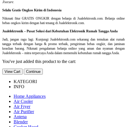
J/secure
.
Selalu Gratis Ongkos Kirim di Indonesia
Nikmati fitur GRATIS ONGKIR dengan belanja di Jualelektronik.com. Belanja online
bebas ongkos kirim dengan hati tenang di Jualelektronik.com.
Jualelektronik – Pusat Solusi dari Kebutuhan Elektronik Rumah Tangga Anda
Jadi, jangan ragu lagi. Kunjungi Jualelektronik.com sekarang dan temukan alat rumah
tangga terbaik dengan harga & promo terbaik, pengiriman bebas ongkir, dan jaminan
keaslian barang. Nikmati pengalaman belanja online yang aman dan nyaman dengan
Jualelektronik – mitra terpercaya Anda dalam memenuhi kebutuhan rumah tangga Anda.
You've just added this product to the cart:
View Cart
Continue
KATEGORI
INFO
Home Appliances
Air Cooler
Air Fryer
Air Purifier
Antena
Blender
Cooker Hood