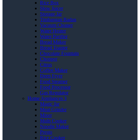
Rice Box
Slow Juicer
Storage Jar
Timbangan Badan
Vacuum Cleaner
Water Heater
Water Purifier
Bread Maker
Bread Toaster
Chocolate Fountain
Chopper
Citrus
Coffee Maker
Deep Fryer
Food Steamer
Food Processor
Gas Regulator
Home Appliances 3
Magic Jar
Meat Grinder
Mixer
Multi Cooker
Noodle Maker
Presto
Rice Cooker