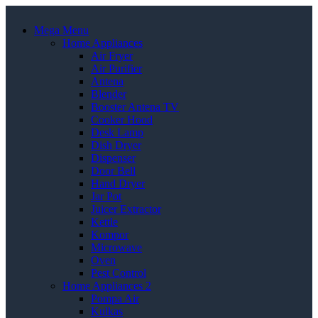
Mega Menu
Home Appliances
Air Fryer
Air Purifier
Antena
Blender
Booster Antena TV
Cooker Hood
Desk Lamp
Dish Dryer
Dispenser
Door Bell
Hand Dryer
Jar Pot
Juicer Extractor
Kettle
Kompor
Microwave
Oven
Pest Control
Home Appliances 2
Pompa Air
Kulkas