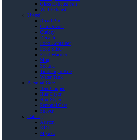
Glass Exhaust Fan
Wall Exhaust
Utensil
Bread Bin
Can Opener
Cutlery
Decanter
Food Container
Food Slicer
Food Warmer
Mug
Spatula
Timbangan Kue
Water Tank
Personal Care
Hair Clipper
Hair Dryer
Hair Styler
Personal Care
Shaver
Catalog
Ariston
KDK
Miyako