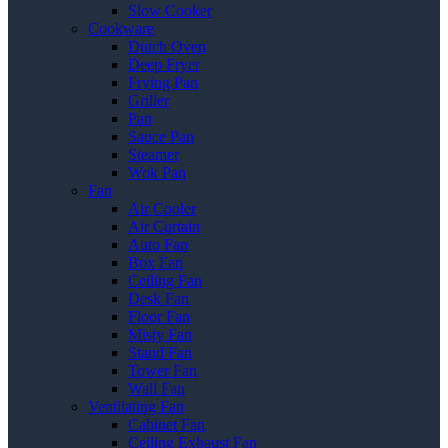
Slow Cooker
Cookware
Dutch Oven
Deep Fryer
Frying Pan
Griller
Pan
Sauce Pan
Steamer
Wok Pan
Fan
Air Cooler
Air Curtain
Auto Fan
Box Fan
Ceiling Fan
Desk Fan
Floor Fan
Misty Fan
Stand Fan
Tower Fan
Wall Fan
Ventilating Fan
Cabinet Fan
Ceiling Exhaust Fan