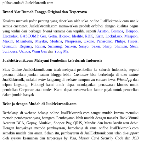
pilihan anda di Jualelektronik.com.
Brand Alat Rumah Tangga Original dan Terpercaya
Kualitas menjadi
point
penting yang diberikan oleh toko
online
JualElektronik.com untuk
semua
customer.
Jualelektronik.com menawarkan produk
original
dengan kualitas bagus
yang terdiri dari berbagai
brand
ternama dan terpilih, seperti
Ariston
,
Cosmos
,
Denpoo
,
Electrolux
,
GASCOMP
,
Gea
,
Getra
,
Hicook
,
Idealife
,
KDK
,
Kirin
,
LocknLock
,
Maspion
,
Maxim
,
Mitsubishi
,
Miyako
,
Modena
,
Nespresso
,
Oxone
,
Panasonic
,
Philips
,
Pisces
,
Quantum
,
Regency
,
Rinnai
,
Samsung
,
Sanken
,
Sanyo
,
Sekai
,
Sharp
,
Shimizu
,
Stein
,
Sunhouse
,
Uchida
,
Winn Gas
dan
Yong Ma
.
Jualelektronik.com Melayani Pembelian ke Seluruh Indonesia
Situs Online
JualElektronik.com telah melayani pembelian ke seluruh Indonesia, seperti
pesanan dalam jumlah satuan hingga lebih.
Customer
bisa berbelanja di toko
online
JualElektronik, melalui
order
langsung di
website
maupun
via contact
lewat
WhatsApp
dan
telpon langsung
.
Hubungi kami untuk dapat mendapatkan penawaran khusus untuk
pembelian Corporate atau tender. Kami dapat menawarkan faktur pajak untuk pembelian
dalam jumlah banyak
Belanja dengan Mudah di Jualelektronik.com
Berbelanja di
website belanja online
JualElektronik.com sangat mudah karena memiliki
metode pembayaran yang beragam. Pembayaran lebih mudah dengan transfer Bank Virtual
Account BCA, Gopay, Akulaku, Shopee Pay, QRIS, Mandiri dan kartu kredit atau debit.
Dengan banyaknya metode pembayaran, berbelanja di situs
online
JualElektronik.com
semakin mudah dan aman. Selain itu, pembayaran di JualElektronik.com telah di-
support
oleh
system
keamanan dan
terpercaya
by Visa
,
Master Card Security Code
dan
JCB